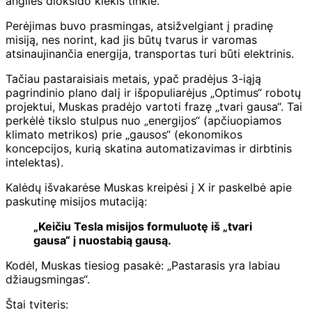
anglies dioksido kiekis tinkle.
Perėjimas buvo prasmingas, atsižvelgiant į pradinę
misiją, nes norint, kad jis būtų tvarus ir varomas
atsinaujinančia energija, transportas turi būti elektrinis.
Tačiau pastaraisiais metais, ypač pradėjus 3-iąją
pagrindinio plano dalį ir išpopuliarėjus „Optimus“ robotų
projektui, Muskas pradėjo vartoti frazę „tvari gausa“. Tai
perkėlė tikslo stulpus nuo „energijos“ (apčiuopiamos
klimato metrikos) prie „gausos“ (ekonomikos
koncepcijos, kurią skatina automatizavimas ir dirbtinis
intelektas).
Kalėdų išvakarėse Muskas kreipėsi į X ir paskelbė apie
paskutinę misijos mutaciją:
„Keičiu Tesla misijos formuluotę iš „tvari
gausa“ į nuostabią gausą.
Kodėl, Muskas tiesiog pasakė: „Pastarasis yra labiau
džiaugsmingas“.
Štai tviteris: