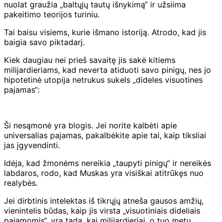
nuolat graužia „baltųjų tautų išnykimą“ ir užsiima
pakeitimo teorijos turiniu.
Tai baisu visiems, kurie išmano istoriją. Atrodo, kad jis
baigia savo piktadarį.
Kiek daugiau nei prieš savaitę jis sakė kitiems
milijardieriams, kad neverta atiduoti savo pinigų, nes jo
hipotetinė utopija netrukus sukels „dideles visuotines
pajamas“:
Ši nesąmonė yra blogis. Jei norite kalbėti apie
universalias pajamas, pakalbėkite apie tai, kaip tiksliai
jas įgyvendinti.
Idėja, kad žmonėms nereikia „taupyti pinigų“ ir nereikės
labdaros, rodo, kad Muskas yra visiškai atitrūkęs nuo
realybės.
Jei dirbtinis intelektas iš tikrųjų atneša gausos amžių,
vienintelis būdas, kaip jis virsta „visuotiniais dideliais
pajamomis“, yra tada, kai milijardieriai, o tuo metu