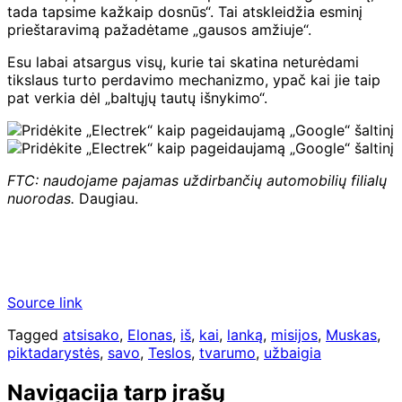
tada tapsime kažkaip dosnūs“. Tai atskleidžia esminį
prieštaravimą pažadėtame „gausos amžiuje“.
Esu labai atsargus visų, kurie tai skatina neturėdami
tikslaus turto perdavimo mechanizmo, ypač kai jie taip
pat verkia dėl „baltųjų tautų išnykimo“.
FTC: naudojame pajamas uždirbančių automobilių filialų
nuorodas.
Daugiau.
Source link
Tagged
atsisako
,
Elonas
,
iš
,
kai
,
lanką
,
misijos
,
Muskas
,
piktadarystės
,
savo
,
Teslos
,
tvarumo
,
užbaigia
Navigacija tarp įrašų