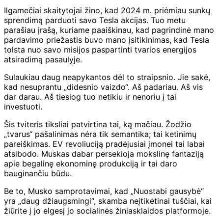
Ilgamečiai skaitytojai žino, kad 2024 m. priėmiau sunkų
sprendimą parduoti savo Tesla akcijas. Tuo metu
parašiau įrašą, kuriame paaiškinau, kad pagrindinė mano
pardavimo priežastis buvo mano įsitikinimas, kad Tesla
tolsta nuo savo misijos paspartinti tvarios energijos
atsiradimą pasaulyje.
Sulaukiau daug neapykantos dėl to straipsnio. Jie sakė,
kad nesuprantu „didesnio vaizdo“. Aš padariau. Aš vis
dar darau. Aš tiesiog tuo netikiu ir nenoriu į tai
investuoti.
Šis tviteris tiksliai patvirtina tai, ką mačiau. Žodžio
„tvarus“ pašalinimas nėra tik semantika; tai ketinimų
pareiškimas. EV revoliuciją pradėjusiai įmonei tai labai
atsibodo. Muskas dabar persekioja mokslinę fantaziją
apie begalinę ekonominę produkciją ir tai daro
bauginančiu būdu.
Be to, Musko samprotavimai, kad „Nuostabi gausybė“
yra „daug džiaugsmingi“, skamba neįtikėtinai tuščiai, kai
žiūrite į jo elgesį jo socialinės žiniasklaidos platformoje.