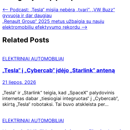
⟵
Podcast: „Tesla“ misija nebėra „tvari“, „VW Buzz“
gyvuoja ir dar daugiau
„Renault Group“ 2025 metus užbaigia su nauju
elektromobilių efektyvumo rekordu
⟶
Related Posts
ELEKTRINIAI AUTOMOBILIAI
„Tesla“ į „Cybercab“ įdėjo „Starlink“ anteną
21 liepos, 2026
„Tesla“ ir „Starlink“ teigia, kad „SpaceX“ palydovinis
internetas dabar „tiesiogiai integruotas“ į „Cybercab“,
skirtą „Tesla“ robotaksi. Tai buvo atskleista per…
ELEKTRINIAI AUTOMOBILIAI