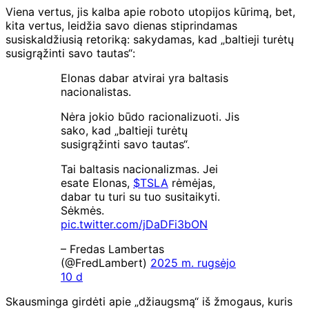
Viena vertus, jis kalba apie roboto utopijos kūrimą, bet,
kita vertus, leidžia savo dienas stiprindamas
susiskaldžiusią retoriką: sakydamas, kad „baltieji turėtų
susigrąžinti savo tautas“:
Elonas dabar atvirai yra baltasis
nacionalistas.
Nėra jokio būdo racionalizuoti. Jis
sako, kad „baltieji turėtų
susigrąžinti savo tautas“.
Tai baltasis nacionalizmas. Jei
esate Elonas,
$TSLA
rėmėjas,
dabar tu turi su tuo susitaikyti.
Sėkmės.
pic.twitter.com/jDaDFi3bON
– Fredas Lambertas
(@FredLambert)
2025 m. rugsėjo
10 d
Skausminga girdėti apie „džiaugsmą“ iš žmogaus, kuris