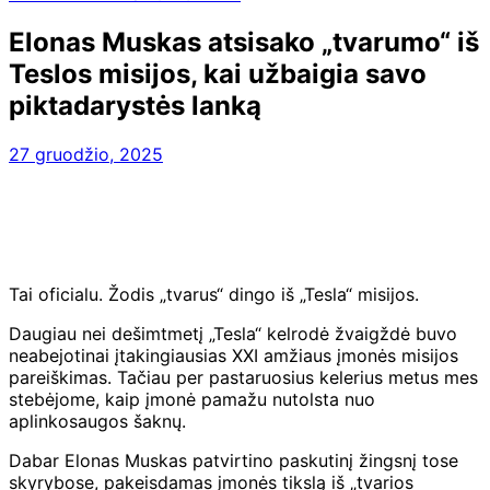
Elonas Muskas atsisako „tvarumo“ iš
Teslos misijos, kai užbaigia savo
piktadarystės lanką
27 gruodžio, 2025
Tai oficialu. Žodis „tvarus“ dingo iš „Tesla“ misijos.
Daugiau nei dešimtmetį „Tesla“ kelrodė žvaigždė buvo
neabejotinai įtakingiausias XXI amžiaus įmonės misijos
pareiškimas. Tačiau per pastaruosius kelerius metus mes
stebėjome, kaip įmonė pamažu nutolsta nuo
aplinkosaugos šaknų.
Dabar Elonas Muskas patvirtino paskutinį žingsnį tose
skyrybose, pakeisdamas įmonės tikslą iš „tvarios