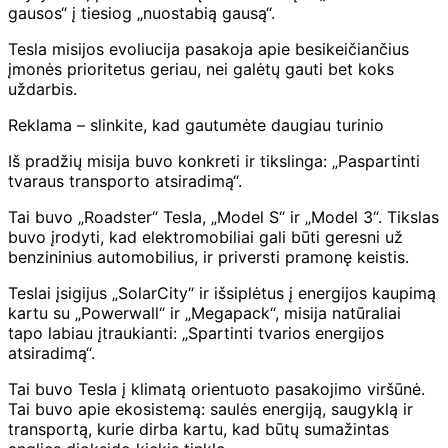
gausos“ į tiesiog „nuostabią gausą“.
Tesla misijos evoliucija pasakoja apie besikeičiančius
įmonės prioritetus geriau, nei galėtų gauti bet koks
uždarbis.
Reklama – slinkite, kad gautumėte daugiau turinio
Iš pradžių misija buvo konkreti ir tikslinga: „Paspartinti
tvaraus transporto atsiradimą“.
Tai buvo „Roadster“ Tesla, „Model S“ ir „Model 3“. Tikslas
buvo įrodyti, kad elektromobiliai gali būti geresni už
benzininius automobilius, ir priversti pramonę keistis.
Teslai įsigijus „SolarCity“ ir išsiplėtus į energijos kaupimą
kartu su „Powerwall“ ir „Megapack“, misija natūraliai
tapo labiau įtraukianti: „Spartinti tvarios energijos
atsiradimą“.
Tai buvo Tesla į klimatą orientuoto pasakojimo viršūnė.
Tai buvo apie ekosistemą: saulės energiją, saugyklą ir
transportą, kurie dirba kartu, kad būtų sumažintas