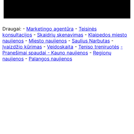
Draugai: -
Marketingo agentūra
-
Teisinės
konsultacijos
-
Skaidrių skenavimas
-
Klaipedos miesto
naujienos
-
Miesto naujienos
-
Saulius Narbutas
-
Įvaizdžio kūrimas
-
Veidoskaita
-
Teniso treniruotės
-
Pranešimai spaudai -
Kauno naujienos
-
Regionų
naujienos
-
Palangos naujienos