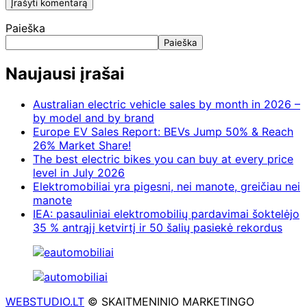
Paieška
Paieška
Naujausi įrašai
Australian electric vehicle sales by month in 2026 –
by model and by brand
Europe EV Sales Report: BEVs Jump 50% & Reach
26% Market Share!
The best electric bikes you can buy at every price
level in July 2026
Elektromobiliai yra pigesni, nei manote, greičiau nei
manote
IEA: pasauliniai elektromobilių pardavimai šoktelėjo
35 % antrąjį ketvirtį ir 50 šalių pasiekė rekordus
WEBSTUDIO.LT
© SKAITMENINIO MARKETINGO