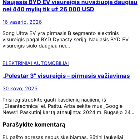
Naujasis BYD EV visureigis nuvažiuoja daugiau
nei 440 mylių tik už 26 000 USD
16 vasario, 2026
Song Ultra EV yra pirmasis B segmento elektrinis
visureigis pagal BYD Dynasty seriją. Naujasis BYD EV
visureigis siūlo daugiau nei…
ELEKTRINIAI AUTOMOBILIAI
„Polestar 3“ visureigis – pirmasis važiavimas
30 kovo, 2025
Prisiregistruokite gauti kasdienių naujienų iš
„Cleantechnica“ el. Paštu. Arba sekite mus „Google
News“! Paskutinį kartą atnaujinta: 2024 m. Rugsėjo 24…
Parašykite komentarą
El. pašto adresas nebus skelbiamas.
Būtini laukeliai