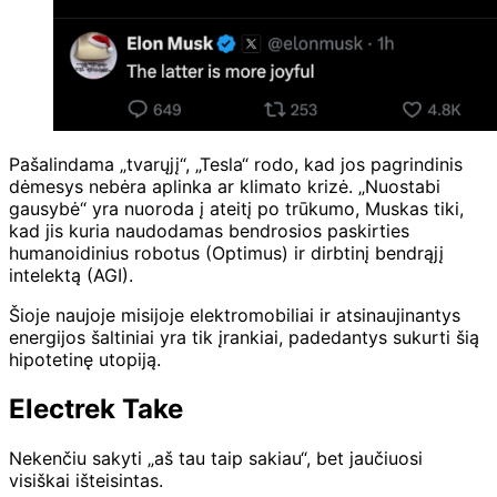
Pašalindama „tvarųjį“, „Tesla“ rodo, kad jos pagrindinis
dėmesys nebėra aplinka ar klimato krizė. „Nuostabi
gausybė“ yra nuoroda į ateitį po trūkumo, Muskas tiki,
kad jis kuria naudodamas bendrosios paskirties
humanoidinius robotus (Optimus) ir dirbtinį bendrąjį
intelektą (AGI).
Šioje naujoje misijoje elektromobiliai ir atsinaujinantys
energijos šaltiniai yra tik įrankiai, padedantys sukurti šią
hipotetinę utopiją.
Electrek Take
Nekenčiu sakyti „aš tau taip sakiau“, bet jaučiuosi
visiškai išteisintas.