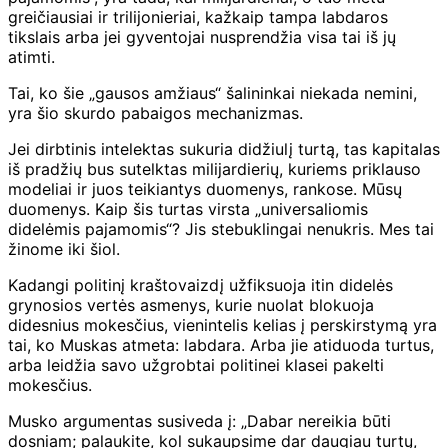
greičiausiai ir trilijonieriai, kažkaip tampa labdaros
tikslais arba jei gyventojai nusprendžia visa tai iš jų
atimti.
Tai, ko šie „gausos amžiaus“ šalininkai niekada nemini,
yra šio skurdo pabaigos mechanizmas.
Jei dirbtinis intelektas sukuria didžiulį turtą, tas kapitalas
iš pradžių bus sutelktas milijardierių, kuriems priklauso
modeliai ir juos teikiantys duomenys, rankose. Mūsų
duomenys. Kaip šis turtas virsta „universaliomis
didelėmis pajamomis“? Jis stebuklingai nenukris. Mes tai
žinome iki šiol.
Kadangi politinį kraštovaizdį užfiksuoja itin didelės
grynosios vertės asmenys, kurie nuolat blokuoja
didesnius mokesčius, vienintelis kelias į perskirstymą yra
tai, ko Muskas atmeta: labdara. Arba jie atiduoda turtus,
arba leidžia savo užgrobtai politinei klasei pakelti
mokesčius.
Musko argumentas susiveda į: „Dabar nereikia būti
dosniam; palaukite, kol sukaupsime dar daugiau turtų,