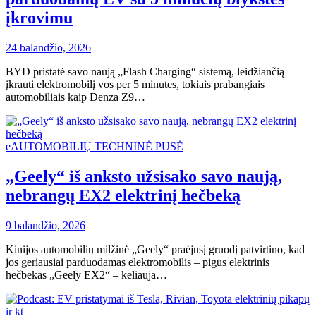
įkrovimu
24 balandžio, 2026
BYD pristatė savo naują „Flash Charging“ sistemą, leidžiančią
įkrauti elektromobilį vos per 5 minutes, tokiais prabangiais
automobiliais kaip Denza Z9…
eAUTOMOBILIŲ TECHNINĖ PUSĖ
„Geely“ iš anksto užsisako savo naują,
nebrangų EX2 elektrinį hečbeką
9 balandžio, 2026
Kinijos automobilių milžinė „Geely“ praėjusį gruodį patvirtino, kad
jos geriausiai parduodamas elektromobilis – pigus elektrinis
hečbekas „Geely EX2“ – keliauja…