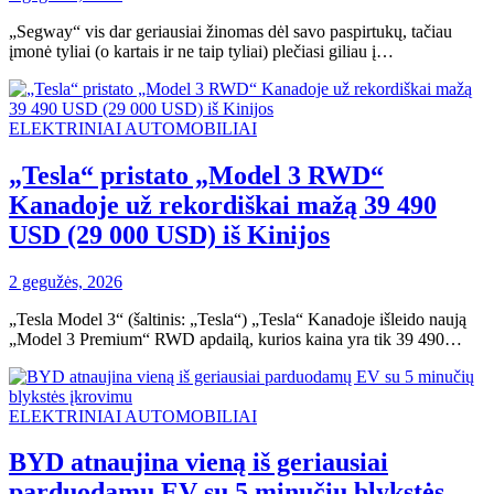
„Segway“ vis dar geriausiai žinomas dėl savo paspirtukų, tačiau
įmonė tyliai (o kartais ir ne taip tyliai) plečiasi giliau į…
ELEKTRINIAI AUTOMOBILIAI
„Tesla“ pristato „Model 3 RWD“
Kanadoje už rekordiškai mažą 39 490
USD (29 000 USD) iš Kinijos
2 gegužės, 2026
„Tesla Model 3“ (šaltinis: „Tesla“) „Tesla“ Kanadoje išleido naują
„Model 3 Premium“ RWD apdailą, kurios kaina yra tik 39 490…
ELEKTRINIAI AUTOMOBILIAI
BYD atnaujina vieną iš geriausiai
parduodamų EV su 5 minučių blykstės