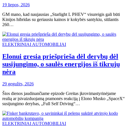
19 liepos, 2026
GM mano, kad naujausias „Starlight L PHEV“ visureigis gali būti
Kinijos hibridas su geriausiu kainos ir kokybės santykiu, siūlantis
260…
ELEKTRINIAI AUTOMOBILIAI
Elonui gresia priešprieša dėl derybų dėl
susijungimo, o saulės energijos iš tikrųjų
nėra
29 gegužės, 2026
Šios dienos jaudinančiame epizode Greitas įkrovimastyrinėjame
realią ar įsivaizduojamą pramonės reakciją į Elono Musko „SpaceX“
susijungimo derybas, „Full Self Driving“…
ELEKTRINIAI AUTOMOBILIAI