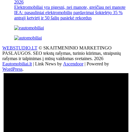
2026
Elektromobiliai yra pigesni, nei manote, greičiau nei manote
IEA: pasauliniai elektromobilių pardavimai šoktelėjo 35 %
antrąjį ketvirtį ir 50 šalių pasiekė rekordus
WEBSTUDIO.LT
© SKAITMENINIO MARKETINGO
PASLAUGOS. SEO tekstų rašymas, turinio kūrimas, straipsnių
rašymas ir talpinimas į mūsų valdomas svetaines. 2026
Eautomobiliai.lt
| Link News by
Ascendoor
| Powered by
WordPress
.