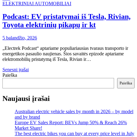
ELEKTRINIAI AUTOMOBILIAI
Podcast: EV pristatymai iš Tesla, Rivian,
Toyota elektrinių pikapų ir kt
5 balandžio, 2026
„Electrek Podcast“ aptariame populiariausias tvaraus transporto ir
energetikos pasaulio naujienas. Šios savaitės epizode aptariame
elektromobilių pristatymą iš Tesla, Rivian ir…
Navigacija
Senesni įrašai
Paieška
tarp
Paieška
įrašų
Naujausi įrašai
Australian electric vehicle sales by month in 2026 – by model
and by brand
Europe EV Sales Report: BEVs Jump 50% & Reach 26%
Market Share!
The best electric bikes you can buy at every price level in July