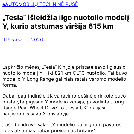
eAUTOMOBILIŲ TECHNINĖ PUSĖ
„Tesla“ išleidžia ilgo nuotolio modelį
Y, kurio atstumas viršija 615 km
16 vasario, 2026
Lapkričio mėnesį „Tesla“ Kinijoje pristatė savo ilgiausio
nuotolio modelį Y – iki 821 km CLTC nuotolio. Tai buvo
modelio Y Long Range galiniais ratais varomo modelio
forma.
Dabar pagrindinėje JK vairavimo dešinėje rinkoje buvo
pristatyta pigesnė Y modelio versija, pavadinta „Long
Range Rear-Wheel Drive“, o „Tesla UK“ dalijasi
naujienomis savo X puslapyje.
Įraše bendrovė sakė: „Y modelio galinių ratų pavaros
ilgas atstumas dabar prieinamas britams“.