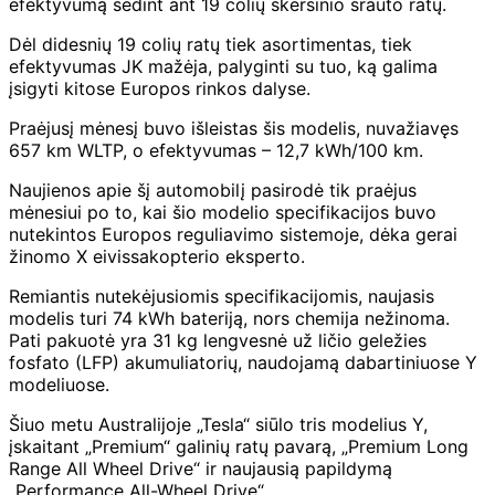
efektyvumą sėdint ant 19 colių skersinio srauto ratų.
Dėl didesnių 19 colių ratų tiek asortimentas, tiek
efektyvumas JK mažėja, palyginti su tuo, ką galima
įsigyti kitose Europos rinkos dalyse.
Praėjusį mėnesį buvo išleistas šis modelis, nuvažiavęs
657 km WLTP, o efektyvumas – 12,7 kWh/100 km.
Naujienos apie šį automobilį pasirodė tik praėjus
mėnesiui po to, kai šio modelio specifikacijos buvo
nutekintos Europos reguliavimo sistemoje, dėka gerai
žinomo X eivissakopterio eksperto.
Remiantis nutekėjusiomis specifikacijomis, naujasis
modelis turi 74 kWh bateriją, nors chemija nežinoma.
Pati pakuotė yra 31 kg lengvesnė už ličio geležies
fosfato (LFP) akumuliatorių, naudojamą dabartiniuose Y
modeliuose.
Šiuo metu Australijoje „Tesla“ siūlo tris modelius Y,
įskaitant „Premium“ galinių ratų pavarą, „Premium Long
Range All Wheel Drive“ ir naujausią papildymą
„Performance All-Wheel Drive“.