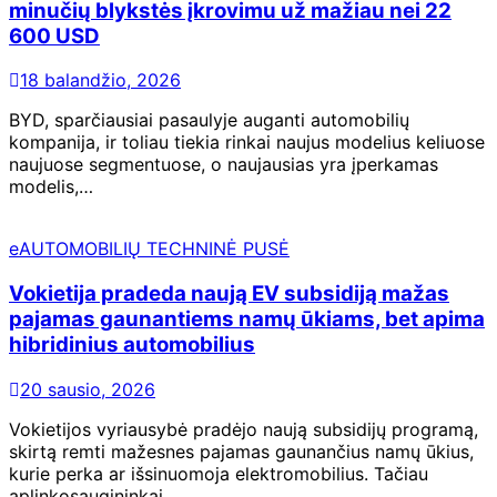
minučių blykstės įkrovimu už mažiau nei 22
600 USD
18 balandžio, 2026
BYD, sparčiausiai pasaulyje auganti automobilių
kompanija, ir toliau tiekia rinkai naujus modelius keliuose
naujuose segmentuose, o naujausias yra įperkamas
modelis,…
eAUTOMOBILIŲ TECHNINĖ PUSĖ
Vokietija pradeda naują EV subsidiją mažas
pajamas gaunantiems namų ūkiams, bet apima
hibridinius automobilius
20 sausio, 2026
Vokietijos vyriausybė pradėjo naują subsidijų programą,
skirtą remti mažesnes pajamas gaunančius namų ūkius,
kurie perka ar išsinuomoja elektromobilius. Tačiau
aplinkosaugininkai…