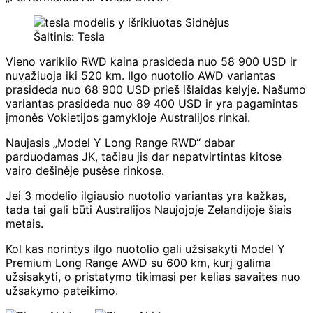
Šaltinis: Tesla
Vieno variklio RWD kaina prasideda nuo 58 900 USD ir
nuvažiuoja iki 520 km. Ilgo nuotolio AWD variantas
prasideda nuo 68 900 USD prieš išlaidas kelyje. Našumo
variantas prasideda nuo 89 400 USD ir yra pagamintas
įmonės Vokietijos gamykloje Australijos rinkai.
Naujasis „Model Y Long Range RWD“ dabar
parduodamas JK, tačiau jis dar nepatvirtintas kitose
vairo dešinėje pusėse rinkose.
Jei 3 modelio ilgiausio nuotolio variantas yra kažkas,
tada tai gali būti Australijos Naujojoje Zelandijoje šiais
metais.
Kol kas norintys ilgo nuotolio gali užsisakyti Model Y
Premium Long Range AWD su 600 km, kurį galima
užsisakyti, o pristatymo tikimasi per kelias savaites nuo
užsakymo pateikimo.