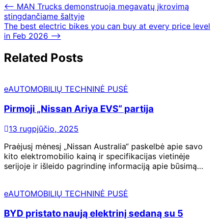
⟵
MAN Trucks demonstruoja megavatų įkrovimą
stingdančiame šaltyje
The best electric bikes you can buy at every price level
in Feb 2026
⟶
Related Posts
eAUTOMOBILIŲ TECHNINĖ PUSĖ
Pirmoji „Nissan Ariya EVS“ partija
13 rugpjūčio, 2025
Praėjusį mėnesį „Nissan Australia“ paskelbė apie savo
kito elektromobilio kainą ir specifikacijas vietinėje
serijoje ir išleido pagrindinę informaciją apie būsimą…
eAUTOMOBILIŲ TECHNINĖ PUSĖ
BYD pristato naują elektrinį sedaną su 5