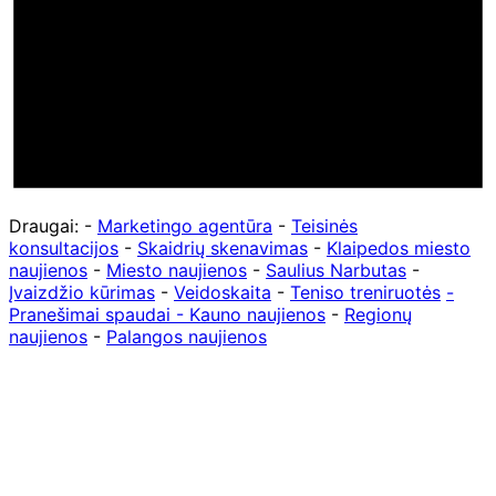
Draugai: -
Marketingo agentūra
-
Teisinės
konsultacijos
-
Skaidrių skenavimas
-
Klaipedos miesto
naujienos
-
Miesto naujienos
-
Saulius Narbutas
-
Įvaizdžio kūrimas
-
Veidoskaita
-
Teniso treniruotės
-
Pranešimai spaudai -
Kauno naujienos
-
Regionų
naujienos
-
Palangos naujienos