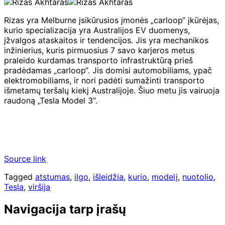
Rizas yra Melburne įsikūrusios įmonės „carloop“ įkūrėjas,
kurio specializacija yra Australijos EV duomenys,
įžvalgos ataskaitos ir tendencijos. Jis yra mechanikos
inžinierius, kuris pirmuosius 7 savo karjeros metus
praleido kurdamas transporto infrastruktūrą prieš
pradėdamas „carloop“. Jis domisi automobiliams, ypač
elektromobiliams, ir nori padėti sumažinti transporto
išmetamų teršalų kiekį Australijoje. Šiuo metu jis vairuoja
raudoną „Tesla Model 3“.
Source link
Tagged
atstumas
,
ilgo
,
išleidžia
,
kurio
,
modelį
,
nuotolio
,
Tesla
,
viršija
Navigacija tarp įrašų