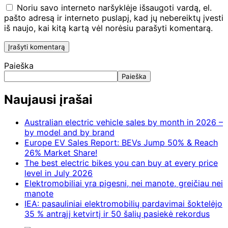
Noriu savo interneto naršyklėje išsaugoti vardą, el.
pašto adresą ir interneto puslapį, kad jų nebereiktų įvesti
iš naujo, kai kitą kartą vėl norėsiu parašyti komentarą.
Paieška
Paieška
Naujausi įrašai
Australian electric vehicle sales by month in 2026 –
by model and by brand
Europe EV Sales Report: BEVs Jump 50% & Reach
26% Market Share!
The best electric bikes you can buy at every price
level in July 2026
Elektromobiliai yra pigesni, nei manote, greičiau nei
manote
IEA: pasauliniai elektromobilių pardavimai šoktelėjo
35 % antrąjį ketvirtį ir 50 šalių pasiekė rekordus