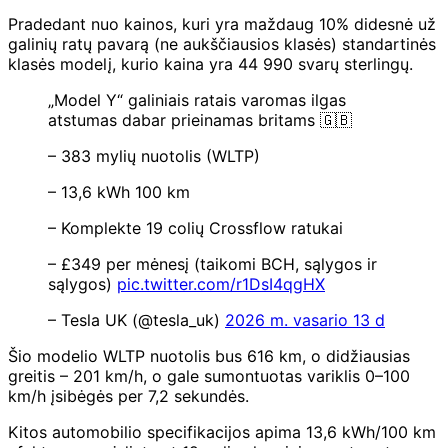
Pradedant nuo kainos, kuri yra maždaug 10% didesnė už
galinių ratų pavarą (ne aukščiausios klasės) standartinės
klasės modelį, kurio kaina yra 44 990 svarų sterlingų.
„Model Y“ galiniais ratais varomas ilgas
atstumas dabar prieinamas britams 🇬🇧
– 383 mylių nuotolis (WLTP)
– 13,6 kWh 100 km
– Komplekte 19 colių Crossflow ratukai
– £349 per mėnesį (taikomi BCH, sąlygos ir
sąlygos)
pic.twitter.com/r1DsI4qgHX
– Tesla UK (@tesla_uk)
2026 m. vasario 13 d
Šio modelio WLTP nuotolis bus 616 km, o didžiausias
greitis – 201 km/h, o gale sumontuotas variklis 0–100
km/h įsibėgės per 7,2 sekundės.
Kitos automobilio specifikacijos apima 13,6 kWh/100 km