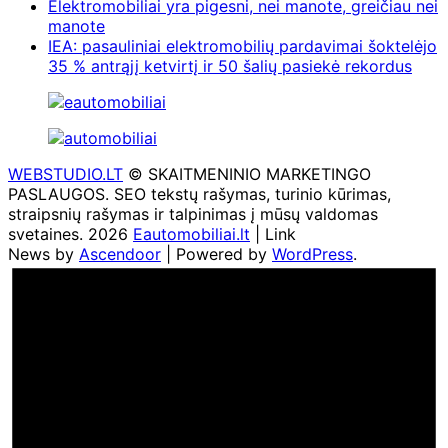
Elektromobiliai yra pigesni, nei manote, greičiau nei
manote
IEA: pasauliniai elektromobilių pardavimai šoktelėjo
35 % antrąjį ketvirtį ir 50 šalių pasiekė rekordus
WEBSTUDIO.LT
© SKAITMENINIO MARKETINGO
PASLAUGOS. SEO tekstų rašymas, turinio kūrimas,
straipsnių rašymas ir talpinimas į mūsų valdomas
svetaines. 2026
Eautomobiliai.lt
| Link
News by
Ascendoor
| Powered by
WordPress
.