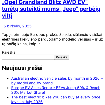
„Opel Grandland Blitz AWD EV“
turėtų suteikti mums „Jeep“ gerbėjų
viltį
15 birželio, 2025
Tapęs pirmuoju Europos prekės ženklu, siūlančiu visiškai
elektrines kiekvieno parduodamo modelio versijas – ir už
tą pačią kainą, kaip ir…
Paieška
Paieška
Naujausi įrašai
Australian electric vehicle sales by month in 2026 –
by model and by brand
Europe EV Sales Report: BEVs Jump 50% & Reach
26% Market Share!
The best electric bikes you can buy at every price
level in July 2026