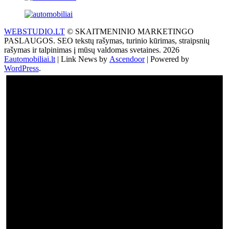
WEBSTUDIO.LT
© SKAITMENINIO MARKETINGO
PASLAUGOS. SEO tekstų rašymas, turinio kūrimas, straipsnių
rašymas ir talpinimas į mūsų valdomas svetaines. 2026
Eautomobiliai.lt
| Link News by
Ascendoor
| Powered by
WordPress
.