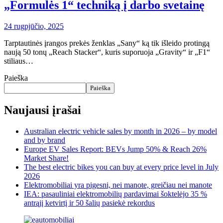
„Formulės 1“ techniką į darbo svetainę
24 rugpjūčio, 2025
Tarptautinės įrangos prekės ženklas „Sany“ ką tik išleido protingą
naują 50 tonų „Reach Stacker“, kuris suporuoja „Gravity“ ir „F1“
stiliaus…
Paieška
Paieška
Naujausi įrašai
Australian electric vehicle sales by month in 2026 – by model
and by brand
Europe EV Sales Report: BEVs Jump 50% & Reach 26%
Market Share!
The best electric bikes you can buy at every price level in July
2026
Elektromobiliai yra pigesni, nei manote, greičiau nei manote
IEA: pasauliniai elektromobilių pardavimai šoktelėjo 35 %
antrąjį ketvirtį ir 50 šalių pasiekė rekordus