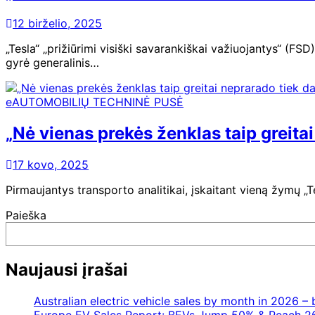
12 birželio, 2025
„Tesla“ „prižiūrimi visiški savarankiškai važiuojantys“ (F
gyrė generalinis…
eAUTOMOBILIŲ TECHNINĖ PUSĖ
„Nė vienas prekės ženklas taip greitai
17 kovo, 2025
Pirmaujantys transporto analitikai, įskaitant vieną žymų „
Paieška
Naujausi įrašai
Australian electric vehicle sales by month in 2026 