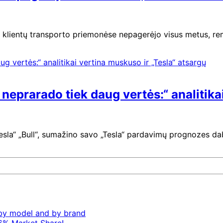
SD) klientų transporto priemonėse nepagerėjo visus metus, r
 neprarado tiek daug vertės:“ analitika
Tesla“ „Bull“, sumažino savo „Tesla“ pardavimų prognozes da
– by model and by brand