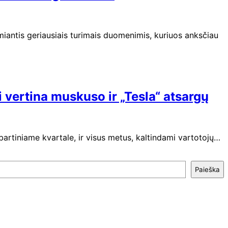
emiantis geriausiais turimais duomenimis, kuriuos anksčiau
i vertina muskuso ir „Tesla“ atsargų
bartiniame kvartale, ir visus metus, kaltindami vartotojų…
Paieška