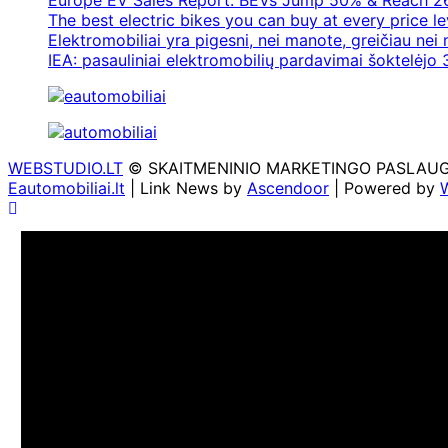
Europe EV Sales Report: BEVs Jump 50% & Reach 2
The best electric bikes you can buy at every price le
Elektromobiliai yra pigesni, nei manote, greičiau nei
IEA: pasauliniai elektromobilių pardavimai šoktelėjo 3
WEBSTUDIO.LT
© SKAITMENINIO MARKETINGO PASLAUGOS. SE
Eautomobiliai.lt
| Link News by
Ascendoor
| Powered by