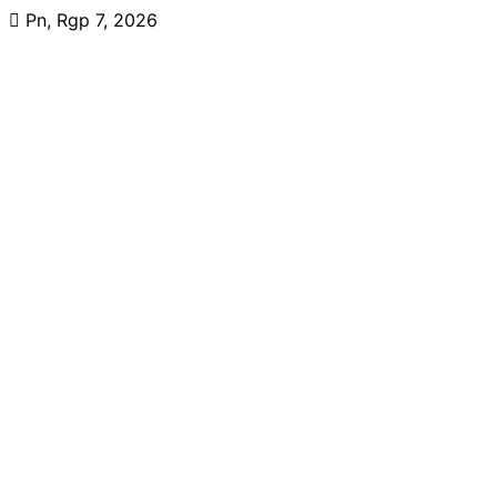
Skip
Pn, Rgp 7, 2026
to
content