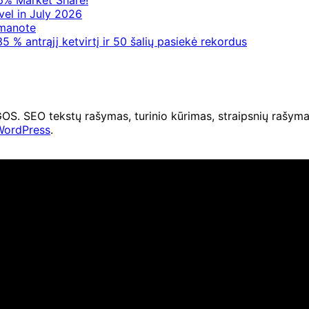
6% Market Share!
vel in July 2026
 manote
5 % antrąjį ketvirtį ir 50 šalių pasiekė rekordus
O tekstų rašymas, turinio kūrimas, straipsnių rašymas 
WordPress
.