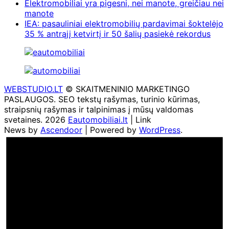
Elektromobiliai yra pigesni, nei manote, greičiau nei
manote
IEA: pasauliniai elektromobilių pardavimai šoktelėjo
35 % antrąjį ketvirtį ir 50 šalių pasiekė rekordus
WEBSTUDIO.LT
© SKAITMENINIO MARKETINGO
PASLAUGOS. SEO tekstų rašymas, turinio kūrimas,
straipsnių rašymas ir talpinimas į mūsų valdomas
svetaines. 2026
Eautomobiliai.lt
| Link
News by
Ascendoor
| Powered by
WordPress
.