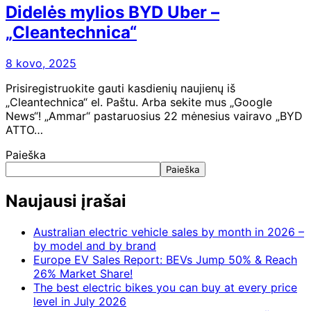
Didelės mylios BYD Uber –
„Cleantechnica“
8 kovo, 2025
Prisiregistruokite gauti kasdienių naujienų iš
„Cleantechnica“ el. Paštu. Arba sekite mus „Google
News“! „Ammar“ pastaruosius 22 mėnesius vairavo „BYD
ATTO…
Paieška
Paieška
Naujausi įrašai
Australian electric vehicle sales by month in 2026 –
by model and by brand
Europe EV Sales Report: BEVs Jump 50% & Reach
26% Market Share!
The best electric bikes you can buy at every price
level in July 2026