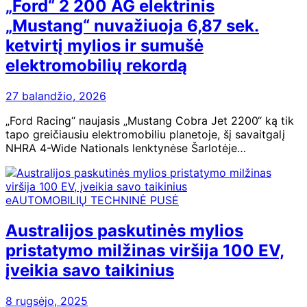
„Ford“ 2 200 AG elektrinis
„Mustang“ nuvažiuoja 6,87 sek.
ketvirtį mylios ir sumušė
elektromobilių rekordą
27 balandžio, 2026
„Ford Racing“ naujasis „Mustang Cobra Jet 2200“ ką tik
tapo greičiausiu elektromobiliu planetoje, šį savaitgalį
NHRA 4-Wide Nationals lenktynėse Šarlotėje…
eAUTOMOBILIŲ TECHNINĖ PUSĖ
Australijos paskutinės mylios
pristatymo milžinas viršija 100 EV,
įveikia savo taikinius
8 rugsėjo, 2025