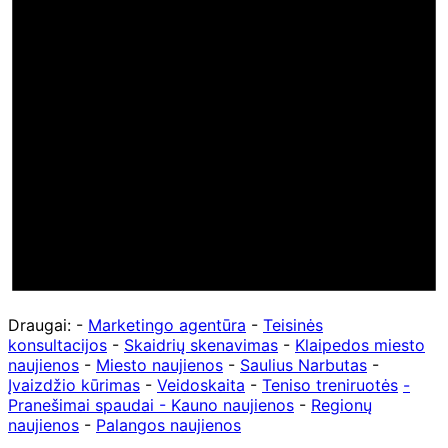
Draugai: -
Marketingo agentūra
-
Teisinės
konsultacijos
-
Skaidrių skenavimas
-
Klaipedos miesto
naujienos
-
Miesto naujienos
-
Saulius Narbutas
-
Įvaizdžio kūrimas
-
Veidoskaita
-
Teniso treniruotės
-
Pranešimai spaudai -
Kauno naujienos
-
Regionų
naujienos
-
Palangos naujienos