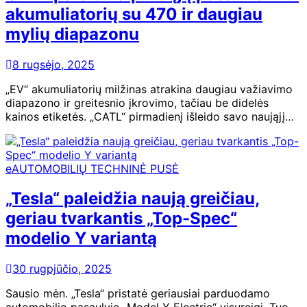
akumuliatorių su 470 ir daugiau
mylių diapazonu
8 rugsėjo, 2025
„EV“ akumuliatorių milžinas atrakina daugiau važiavimo
diapazono ir greitesnio įkrovimo, tačiau be didelės
kainos etiketės. „CATL“ pirmadienį išleido savo naująjį…
eAUTOMOBILIŲ TECHNINĖ PUSĖ
„Tesla“ paleidžia naują greičiau,
geriau tvarkantis „Top-Spec“
modelio Y variantą
30 rugpjūčio, 2025
Sausio mėn. „Tesla“ pristatė geriausiai parduodamo