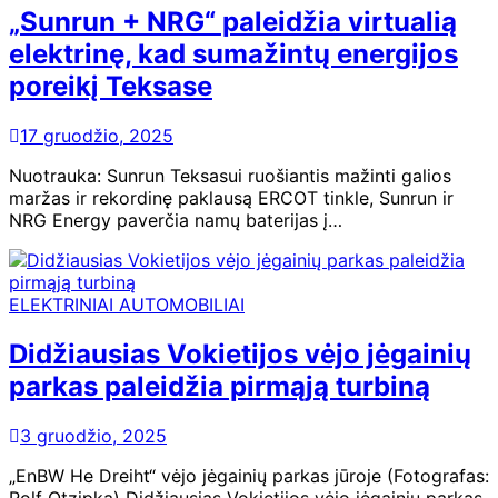
„Sunrun + NRG“ paleidžia virtualią
elektrinę, kad sumažintų energijos
poreikį Teksase
17 gruodžio, 2025
Nuotrauka: Sunrun Teksasui ruošiantis mažinti galios
maržas ir rekordinę paklausą ERCOT tinkle, Sunrun ir
NRG Energy paverčia namų baterijas į…
ELEKTRINIAI AUTOMOBILIAI
Didžiausias Vokietijos vėjo jėgainių
parkas paleidžia pirmąją turbiną
3 gruodžio, 2025
„EnBW He Dreiht“ vėjo jėgainių parkas jūroje (Fotografas:
Rolf Otzipka) Didžiausias Vokietijos vėjo jėgainių parkas