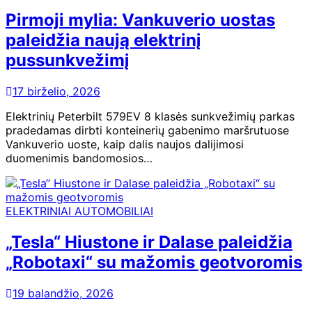
Pirmoji mylia: Vankuverio uostas
paleidžia naują elektrinį
pussunkvežimį
17 birželio, 2026
Elektrinių Peterbilt 579EV 8 klasės sunkvežimių parkas
pradedamas dirbti konteinerių gabenimo maršrutuose
Vankuverio uoste, kaip dalis naujos dalijimosi
duomenimis bandomosios…
ELEKTRINIAI AUTOMOBILIAI
„Tesla“ Hiustone ir Dalase paleidžia
„Robotaxi“ su mažomis geotvoromis
19 balandžio, 2026