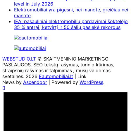
level in July 2026
Elektromobiliai yra pigesni, nei manote, greičiau nei
manote
IEA: pasauliniai elektromobilių pardavimai šoktelėjo
35 % antrąjį ketvirtį ir 50 šalių pasiekė rekordus
WEBSTUDIO.LT
© SKAITMENINIO MARKETINGO
PASLAUGOS. SEO tekstų rašymas, turinio kūrimas,
straipsnių rašymas ir talpinimas į mūsų valdomas
svetaines. 2026
Eautomobiliai.lt
| Link
News by
Ascendoor
| Powered by
WordPress
.