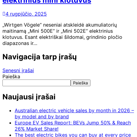
elektrinius mini klotuvus
4 rugpjūčio, 2025
„Wirtgen Vögele“ neseniai atskleidė akumuliatorių
maitinamą „Mini 500E“ ir „Mini 502E“ elektrinius
klotuvus. Esant elektriškai šildomai, grindinio pločio
diapazonas ir…
Navigacija tarp įrašų
Senesni įrašai
Paieška
Paieška
Naujausi įrašai
Australian electric vehicle sales by month in 2026 –
by model and by brand
Europe EV Sales Report: BEVs Jump 50% & Reach
26% Market Share!
The best electric bikes you can buy at every price