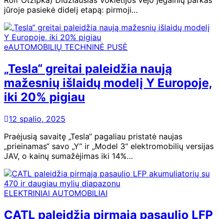
jūroje pasiekė didelį etapą: pirmoji…
eAUTOMOBILIŲ TECHNINĖ PUSĖ
„Tesla“ greitai paleidžia naują
mažesnių išlaidų modelį Y Europoje,
iki 20% pigiau
12 spalio, 2025
Praėjusią savaitę „Tesla“ pagaliau pristatė naujas
„prieinamas“ savo „Y“ ir „Model 3“ elektromobilių versijas
JAV, o kainų sumažėjimas iki 14%…
ELEKTRINIAI AUTOMOBILIAI
CATL paleidžia pirmąją pasaulio LFP