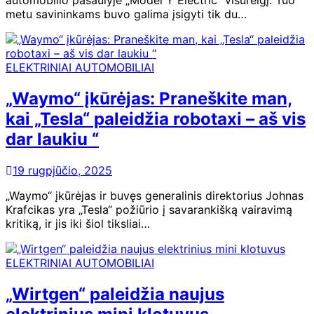
automobilio pasaulyje „Model Y Electric“ visureigį. Tuo
metu savininkams buvo galima įsigyti tik du…
ELEKTRINIAI AUTOMOBILIAI
„Waymo“ įkūrėjas: Praneškite man,
kai „Tesla“ paleidžia robotaxi – aš vis
dar laukiu “
19 rugpjūčio, 2025
„Waymo“ įkūrėjas ir buvęs generalinis direktorius Johnas
Krafcikas yra „Tesla“ požiūrio į savarankišką vairavimą
kritiką, ir jis iki šiol tiksliai…
ELEKTRINIAI AUTOMOBILIAI
„Wirtgen“ paleidžia naujus