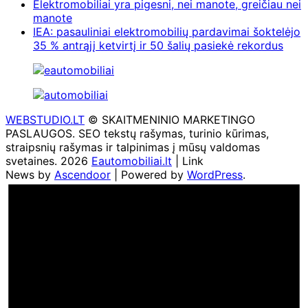
Elektromobiliai yra pigesni, nei manote, greičiau nei
manote
IEA: pasauliniai elektromobilių pardavimai šoktelėjo
35 % antrąjį ketvirtį ir 50 šalių pasiekė rekordus
WEBSTUDIO.LT
© SKAITMENINIO MARKETINGO
PASLAUGOS. SEO tekstų rašymas, turinio kūrimas,
straipsnių rašymas ir talpinimas į mūsų valdomas
svetaines. 2026
Eautomobiliai.lt
| Link
News by
Ascendoor
| Powered by
WordPress
.