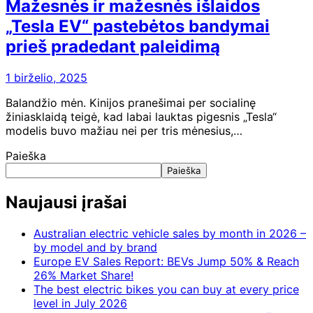
Mažesnės ir mažesnės išlaidos
„Tesla EV“ pastebėtos bandymai
prieš pradedant paleidimą
1 birželio, 2025
Balandžio mėn. Kinijos pranešimai per socialinę
žiniasklaidą teigė, kad labai lauktas pigesnis „Tesla“
modelis buvo mažiau nei per tris mėnesius,…
Paieška
Paieška
Naujausi įrašai
Australian electric vehicle sales by month in 2026 –
by model and by brand
Europe EV Sales Report: BEVs Jump 50% & Reach
26% Market Share!
The best electric bikes you can buy at every price
level in July 2026