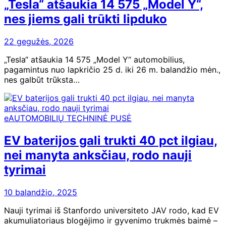
„Tesla“ atšaukia 14 575 „Model Y“,
nes jiems gali trūkti lipduko
22 gegužės, 2026
„Tesla“ atšaukia 14 575 „Model Y“ automobilius,
pagamintus nuo lapkričio 25 d. iki 26 m. balandžio mėn.,
nes galbūt trūksta…
eAUTOMOBILIŲ TECHNINĖ PUSĖ
EV baterijos gali trukti 40 pct ilgiau,
nei manyta anksčiau, rodo nauji
tyrimai
10 balandžio, 2025
Nauji tyrimai iš Stanfordo universiteto JAV rodo, kad EV
akumuliatoriaus blogėjimo ir gyvenimo trukmės baimė –