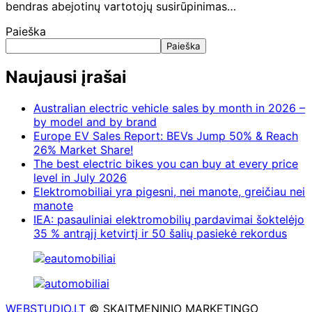
bendras abejotinų vartotojų susirūpinimas…
Paieška
Paieška
Naujausi įrašai
Australian electric vehicle sales by month in 2026 –
by model and by brand
Europe EV Sales Report: BEVs Jump 50% & Reach
26% Market Share!
The best electric bikes you can buy at every price
level in July 2026
Elektromobiliai yra pigesni, nei manote, greičiau nei
manote
IEA: pasauliniai elektromobilių pardavimai šoktelėjo
35 % antrąjį ketvirtį ir 50 šalių pasiekė rekordus
WEBSTUDIO.LT
© SKAITMENINIO MARKETINGO