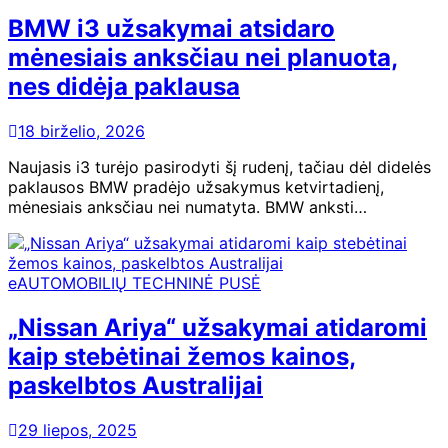
BMW i3 užsakymai atsidaro
mėnesiais anksčiau nei planuota,
nes didėja paklausa
18 birželio, 2026
Naujasis i3 turėjo pasirodyti šį rudenį, tačiau dėl didelės
paklausos BMW pradėjo užsakymus ketvirtadienį,
mėnesiais anksčiau nei numatyta. BMW anksti…
eAUTOMOBILIŲ TECHNINĖ PUSĖ
„Nissan Ariya“ užsakymai atidaromi
kaip stebėtinai žemos kainos,
paskelbtos Australijai
29 liepos, 2025