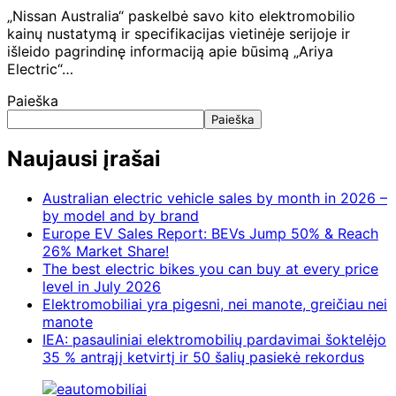
„Nissan Australia“ paskelbė savo kito elektromobilio
kainų nustatymą ir specifikacijas vietinėje serijoje ir
išleido pagrindinę informaciją apie būsimą „Ariya
Electric“…
Paieška
Paieška
Naujausi įrašai
Australian electric vehicle sales by month in 2026 –
by model and by brand
Europe EV Sales Report: BEVs Jump 50% & Reach
26% Market Share!
The best electric bikes you can buy at every price
level in July 2026
Elektromobiliai yra pigesni, nei manote, greičiau nei
manote
IEA: pasauliniai elektromobilių pardavimai šoktelėjo
35 % antrąjį ketvirtį ir 50 šalių pasiekė rekordus