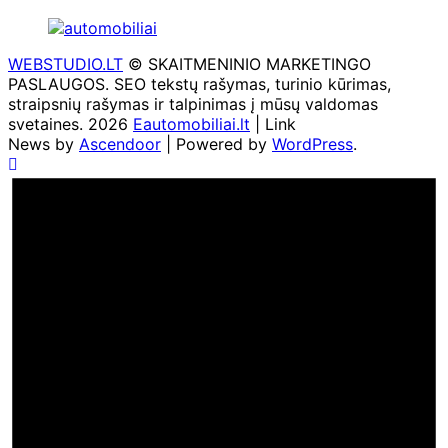
WEBSTUDIO.LT
© SKAITMENINIO MARKETINGO
PASLAUGOS. SEO tekstų rašymas, turinio kūrimas,
straipsnių rašymas ir talpinimas į mūsų valdomas
svetaines. 2026
Eautomobiliai.lt
| Link
News by
Ascendoor
| Powered by
WordPress
.