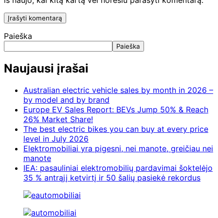
iš naujo, kai kitą kartą vėl norėsiu parašyti komentarą.
Paieška
Paieška
Naujausi įrašai
Australian electric vehicle sales by month in 2026 –
by model and by brand
Europe EV Sales Report: BEVs Jump 50% & Reach
26% Market Share!
The best electric bikes you can buy at every price
level in July 2026
Elektromobiliai yra pigesni, nei manote, greičiau nei
manote
IEA: pasauliniai elektromobilių pardavimai šoktelėjo
35 % antrąjį ketvirtį ir 50 šalių pasiekė rekordus