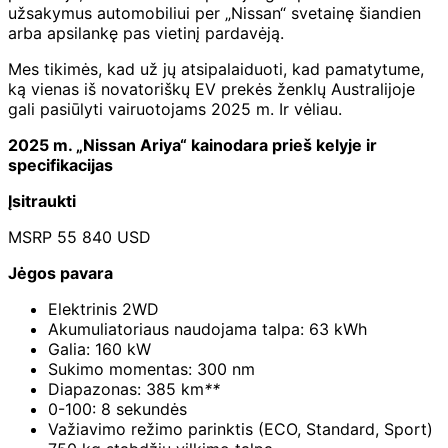
užsakymus automobiliui per „Nissan“ svetainę šiandien
arba apsilankę pas vietinį pardavėją.
Mes tikimės, kad už jų atsipalaiduoti, kad pamatytume,
ką vienas iš novatoriškų EV prekės ženklų Australijoje
gali pasiūlyti vairuotojams 2025 m. Ir vėliau.
2025 m. „Nissan Ariya“ kainodara prieš kelyje ir
specifikacijas
Įsitraukti
MSRP 55 840 USD
Jėgos pavara
Elektrinis 2WD
Akumuliatoriaus naudojama talpa: 63 kWh
Galia: 160 kW
Sukimo momentas: 300 nm
Diapazonas: 385 km
**
0-100: 8 sekundės
Važiavimo režimo parinktis (ECO, Standard, Sport)