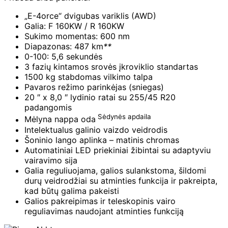
„E-4orce“ dvigubas variklis (AWD)
Galia: F 160KW / R 160KW
Sukimo momentas: 600 nm
Diapazonas: 487 km
**
0-100: 5,6 sekundės
3 fazių kintamos srovės įkroviklio standartas
1500 kg stabdomas vilkimo talpa
Pavaros režimo parinkėjas (sniegas)
20 ″ x 8,0 ″ lydinio ratai su 255/45 R20
padangomis
Sėdynės apdaila
Mėlyna nappa oda
Intelektualus galinio vaizdo veidrodis
Šoninio lango aplinka – matinis chromas
Automatiniai LED priekiniai žibintai su adaptyviu
vairavimo sija
Galia reguliuojama, galios sulankstoma, šildomi
durų veidrodžiai su atminties funkcija ir pakreipta,
kad būtų galima pakeisti
Galios pakreipimas ir teleskopinis vairo
reguliavimas naudojant atminties funkciją