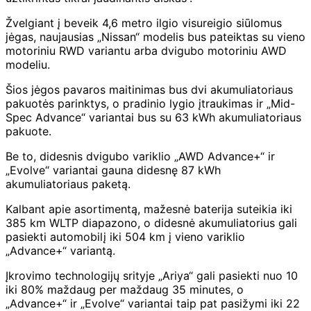
Žvelgiant į beveik 4,6 metro ilgio visureigio siūlomus
jėgas, naujausias „Nissan“ modelis bus pateiktas su vieno
motoriniu RWD variantu arba dvigubo motoriniu AWD
modeliu.
Šios jėgos pavaros maitinimas bus dvi akumuliatoriaus
pakuotės parinktys, o pradinio lygio įtraukimas ir „Mid-
Spec Advance“ variantai bus su 63 kWh akumuliatoriaus
pakuote.
Be to, didesnis dvigubo variklio „AWD Advance+“ ir
„Evolve“ variantai gauna didesnę 87 kWh
akumuliatoriaus paketą.
Kalbant apie asortimentą, mažesnė baterija suteikia iki
385 km WLTP diapazono, o didesnė akumuliatorius gali
pasiekti automobilį iki 504 km į vieno variklio
„Advance+“ variantą.
Įkrovimo technologijų srityje „Ariya“ gali pasiekti nuo 10
iki 80% maždaug per maždaug 35 minutes, o
„Advance+“ ir „Evolve“ variantai taip pat pasižymi iki 22