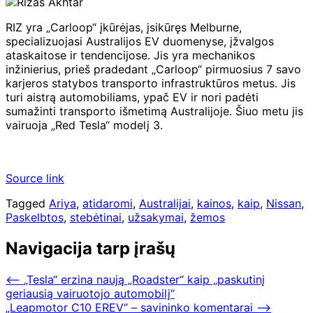
RIZ yra „Carloop“ įkūrėjas, įsikūręs Melburne,
specializuojasi Australijos EV duomenyse, įžvalgos
ataskaitose ir tendencijose. Jis yra mechanikos
inžinierius, prieš pradedant „Carloop“ pirmuosius 7 savo
karjeros statybos transporto infrastruktūros metus. Jis
turi aistrą automobiliams, ypač EV ir nori padėti
sumažinti transporto išmetimą Australijoje. Šiuo metu jis
vairuoja „Red Tesla“ modelį 3.
Source link
Tagged
Ariya
,
atidaromi
,
Australijai
,
kainos
,
kaip
,
Nissan
,
Paskelbtos
,
stebėtinai
,
užsakymai
,
žemos
Navigacija tarp įrašų
⟵
„Tesla“ erzina naują „Roadster“ kaip „paskutinį
geriausią vairuotojo automobilį“
„Leapmotor C10 EREV“ – savininko komentarai
⟶