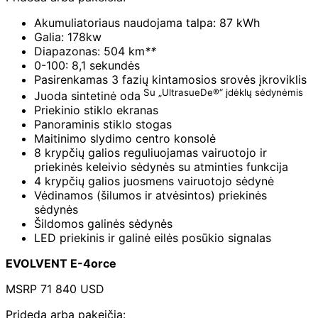
Akumuliatoriaus naudojama talpa: 87 kWh
Galia: 178kw
Diapazonas: 504 km
**
0-100: 8,1 sekundės
Pasirenkamas 3 fazių kintamosios srovės įkroviklis
Su „UltrasueDe®“ įdėklų sėdynėmis
Juoda sintetinė oda
Priekinio stiklo ekranas
Panoraminis stiklo stogas
Maitinimo slydimo centro konsolė
8 krypčių galios reguliuojamas vairuotojo ir
priekinės keleivio sėdynės su atminties funkcija
4 krypčių galios juosmens vairuotojo sėdynė
Vėdinamos (šilumos ir atvėsintos) priekinės
sėdynės
Šildomos galinės sėdynės
LED priekinis ir galinė eilės posūkio signalas
EVOLVENT E-4orce
MSRP 71 840 USD
Prideda arba pakeičia: