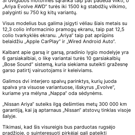
Ši dvigubos motorinės sąranka taip pat padeda vilkti, o
„Ariya Evolve AWD“ turės iki 1500 kg stabdžių vilkimo,
palyginti su 750 kg kitų variantų.
Visus modelius bus galima įsigyti vėliau šiais metais su
12,3 colio informacinio pramogų ekranu, taip pat 12,5
colio tvarkyklės ekranu. „Ariya“ taip pat aprūpins
belaidžiu „Apple CarPlay“ ir „Wired Android Auto“.
Kalbant apie garsą ir garsą, pradinio lygio modelyje yra
6 garsiakalbiai, o likę variantai turės 10 garsiakalbių
„Bose Sound“ sistemą, kuria siekiama suteikti gražesnę
garso patirtį vairuotojams ir keleiviams.
Galimos dvi interjero spalvų parinktys, kurių juoda
spalva yra visuose variantuose, išskyrus „Evolve“,
kuriame yra mėlyna „Nappa“ oda sėdynėms.
„Nissan Ariya“ suteiks ilgą dešimties metų 300 000 km
garantiją, kai ją aptarnaus „Nissan“ atstovų tinklas visoje
šalyje.
Tikimasi, kad šis visureigis bus parduotas rugsėjo
pradžioje, o suinteresuoti pirkėjai gali pateikti