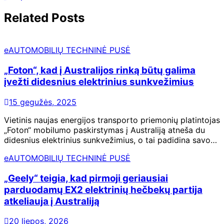
Related Posts
eAUTOMOBILIŲ TECHNINĖ PUSĖ
„Foton“, kad į Australijos rinką būtų galima
įvežti didesnius elektrinius sunkvežimius
15 gegužės, 2025
Vietinis naujas energijos transporto priemonių platintojas
„Foton“ mobilumo paskirstymas į Australiją atneša du
didesnius elektrinius sunkvežimius, o tai padidina savo…
eAUTOMOBILIŲ TECHNINĖ PUSĖ
„Geely“ teigia, kad pirmoji geriausiai
parduodamų EX2 elektrinių hečbekų partija
atkeliauja į Australiją
20 liepos, 2026