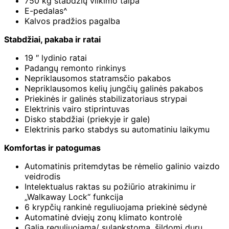
750 kg stabdžių vilkimo talpa
E-pedalas^
Kalvos pradžios pagalba
Stabdžiai, pakaba ir ratai
19 ″ lydinio ratai
Padangų remonto rinkinys
Nepriklausomos statramsčio pakabos
Nepriklausomos kelių jungčių galinės pakabos
Priekinės ir galinės stabilizatoriaus strypai
Elektrinis vairo stiprintuvas
Disko stabdžiai (priekyje ir gale)
Elektrinis parko stabdys su automatiniu laikymu
Komfortas ir patogumas
Automatinis pritemdytas be rėmelio galinio vaizdo
veidrodis
Intelektualus raktas su požiūrio atrakinimu ir
„Walkaway Lock“ funkcija
6 krypčių rankinė reguliuojama priekinė sėdynė
Automatinė dviejų zonų klimato kontrolė
Galia reguliuojama/ sulankstoma, šildomi durų