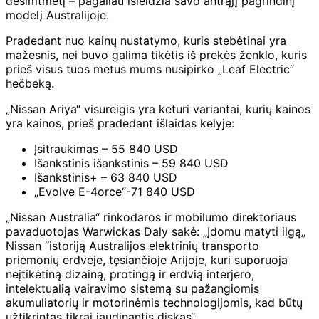
dešimtmetį – pagaliau išleidžia savo antrąjį pagrindinį
modelį Australijoje.
Pradedant nuo kainų nustatymo, kuris stebėtinai yra
mažesnis, nei buvo galima tikėtis iš prekės ženklo, kuris
prieš visus tuos metus mums nusipirko „Leaf Electric“
hečbeką.
„Nissan Ariya“ visureigis yra keturi variantai, kurių kainos
yra kainos, prieš pradedant išlaidas kelyje:
Įsitraukimas – 55 840 USD
Išankstinis išankstinis – 59 840 USD
Išankstinis+ – 63 840 USD
„Evolve E-4orce“-71 840 USD
„Nissan Australia“ rinkodaros ir mobilumo direktoriaus
pavaduotojas Warwickas Daly sakė: „Įdomu matyti ilgą„
Nissan “istoriją Australijos elektrinių transporto
priemonių erdvėje, tęsiančioje Arijoje, kuri suporuoja
neįtikėtiną dizainą, protingą ir erdvią interjero,
intelektualią vairavimo sistemą su pažangiomis
akumuliatorių ir motorinėmis technologijomis, kad būtų
užtikrintas tikrai jaudinantis diskas“.