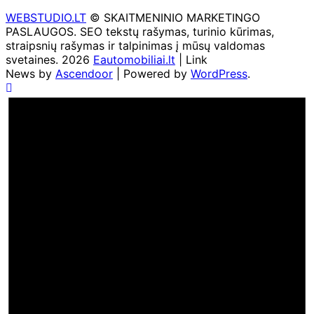
WEBSTUDIO.LT
© SKAITMENINIO MARKETINGO
PASLAUGOS. SEO tekstų rašymas, turinio kūrimas,
straipsnių rašymas ir talpinimas į mūsų valdomas
svetaines. 2026
Eautomobiliai.lt
| Link
News by
Ascendoor
| Powered by
WordPress
.