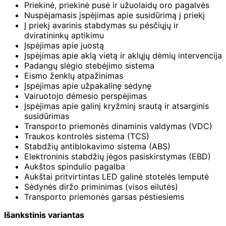
Priekinė, priekinė pusė ir užuolaidų oro pagalvės
Nuspėjamasis įspėjimas apie susidūrimą į priekį
Į priekį avarinis stabdymas su pėsčiųjų ir
dviratininkų aptikimu
Įspėjimas apie juostą
Įspėjimas apie aklą vietą ir aklųjų dėmių intervencija
Padangų slėgio stebėjimo sistema
Eismo ženklų atpažinimas
Įspėjimas apie užpakalinę sėdynę
Vairuotojo dėmesio perspėjimas
Įspėjimas apie galinį kryžminį srautą ir atsarginis
susidūrimas
Transporto priemonės dinaminis valdymas (VDC)
Traukos kontrolės sistema (TCS)
Stabdžių antiblokavimo sistema (ABS)
Elektroninis stabdžių jėgos pasiskirstymas (EBD)
Aukštos spindulio pagalba
Aukštai pritvirtintas LED galinė stotelės lemputė
Sėdynės diržo priminimas (visos eilutės)
Transporto priemonės garsas pėstiesiems
Išankstinis variantas