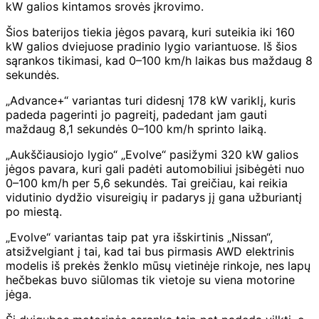
kW galios kintamos srovės įkrovimo.
Šios baterijos tiekia jėgos pavarą, kuri suteikia iki 160
kW galios dviejuose pradinio lygio variantuose. Iš šios
sąrankos tikimasi, kad 0–100 km/h laikas bus maždaug 8
sekundės.
„Advance+“ variantas turi didesnį 178 kW variklį, kuris
padeda pagerinti jo pagreitį, padedant jam gauti
maždaug 8,1 sekundės 0–100 km/h sprinto laiką.
„Aukščiausiojo lygio“ „Evolve“ pasižymi 320 kW galios
jėgos pavara, kuri gali padėti automobiliui įsibėgėti nuo
0–100 km/h per 5,6 sekundės. Tai greičiau, kai reikia
vidutinio dydžio visureigių ir padarys jį gana užburiantį
po miestą.
„Evolve“ variantas taip pat yra išskirtinis „Nissan“,
atsižvelgiant į tai, kad tai bus pirmasis AWD elektrinis
modelis iš prekės ženklo mūsų vietinėje rinkoje, nes lapų
hečbekas buvo siūlomas tik vietoje su viena motorine
jėga.