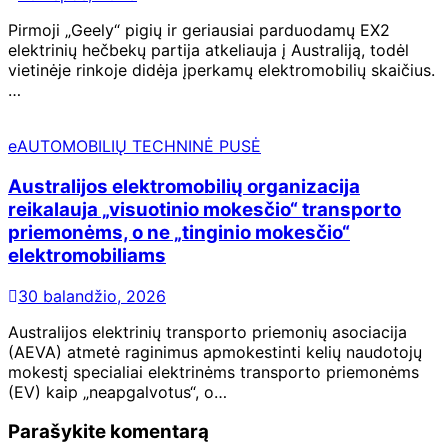
Pirmoji „Geely“ pigių ir geriausiai parduodamų EX2
elektrinių hečbekų partija atkeliauja į Australiją, todėl
vietinėje rinkoje didėja įperkamų elektromobilių skaičius.
…
eAUTOMOBILIŲ TECHNINĖ PUSĖ
Australijos elektromobilių organizacija
reikalauja „visuotinio mokesčio“ transporto
priemonėms, o ne „tinginio mokesčio“
elektromobiliams
30 balandžio, 2026
Australijos elektrinių transporto priemonių asociacija
(AEVA) atmetė raginimus apmokestinti kelių naudotojų
mokestį specialiai elektrinėms transporto priemonėms
(EV) kaip „neapgalvotus“, o…
Parašykite komentarą