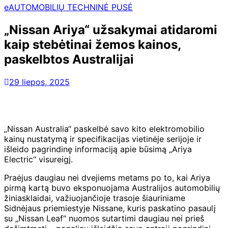
eAUTOMOBILIŲ TECHNINĖ PUSĖ
„Nissan Ariya“ užsakymai atidaromi
kaip stebėtinai žemos kainos,
paskelbtos Australijai
29 liepos, 2025
„Nissan Australia“ paskelbė savo kito elektromobilio
kainų nustatymą ir specifikacijas vietinėje serijoje ir
išleido pagrindinę informaciją apie būsimą „Ariya
Electric“ visureigį.
Praėjus daugiau nei dvejiems metams po to, kai Ariya
pirmą kartą buvo eksponuojama Australijos automobilių
žiniasklaidai, važiuojančioje trasoje šiauriniame
Sidnėjaus priemiestyje Nissane, kuris paskatino pasaulį
su „Nissan Leaf“ nuomos sutartimi daugiau nei prieš