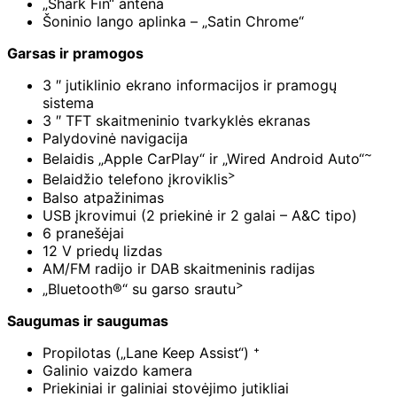
„Shark Fin“ antena
Šoninio lango aplinka – „Satin Chrome“
Garsas ir pramogos
3 ″ jutiklinio ekrano informacijos ir pramogų
sistema
3 ″ TFT skaitmeninio tvarkyklės ekranas
Palydovinė navigacija
~
Belaidis „Apple CarPlay“ ir „Wired Android Auto“
>
Belaidžio telefono įkroviklis
Balso atpažinimas
USB įkrovimui (2 priekinė ir 2 galai – A&C tipo)
6 pranešėjai
12 V priedų lizdas
AM/FM radijo ir DAB skaitmeninis radijas
>
„Bluetooth®“ su garso srautu
Saugumas ir saugumas
Propilotas („Lane Keep Assist“) ⁺
Galinio vaizdo kamera
Priekiniai ir galiniai stovėjimo jutikliai