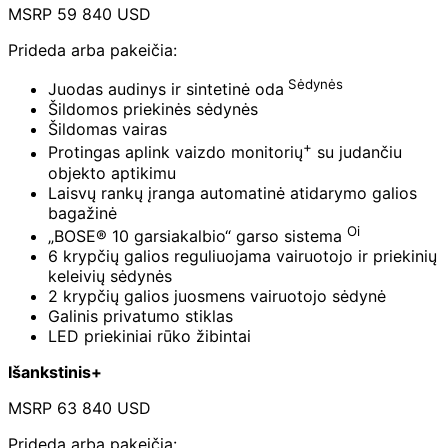
MSRP 59 840 USD
Prideda arba pakeičia:
Sėdynės
Juodas audinys ir sintetinė oda
Šildomos priekinės sėdynės
Šildomas vairas
+
Protingas aplink vaizdo monitorių
su judančiu
objekto aptikimu
Laisvų rankų įranga automatinė atidarymo galios
bagažinė
Oi
„BOSE® 10 garsiakalbio“ garso sistema
6 krypčių galios reguliuojama vairuotojo ir priekinių
keleivių sėdynės
2 krypčių galios juosmens vairuotojo sėdynė
Galinis privatumo stiklas
LED priekiniai rūko žibintai
Išankstinis+
MSRP 63 840 USD
Prideda arba pakeičia: