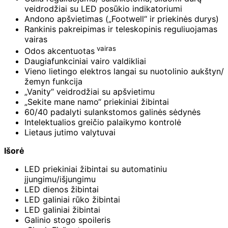
veidrodžiai su LED posūkio indikatoriumi
Andono apšvietimas („Footwell“ ir priekinės durys)
Rankinis pakreipimas ir teleskopinis reguliuojamas
vairas
vairas
Odos akcentuotas
Daugiafunkciniai vairo valdikliai
Vieno lietingo elektros langai su nuotolinio aukštyn/
žemyn funkcija
„Vanity“ veidrodžiai su apšvietimu
„Sekite mane namo“ priekiniai žibintai
60/40 padalyti sulankstomos galinės sėdynės
Intelektualios greičio palaikymo kontrolė
Lietaus jutimo valytuvai
Išorė
LED priekiniai žibintai su automatiniu
įjungimu/išjungimu
LED dienos žibintai
LED galiniai rūko žibintai
LED galiniai žibintai
Galinio stogo spoileris