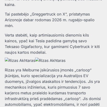
kaina.
Tai pastebėjo „Greggertruck on X“, pristatymas
Arizonoje dabar rodomas 2026 m. rugsėjo–spalio
mėn.
Verta stebėti, kaip artimiausiomis dienomis kils
kainos, ypač kai Tesla padidina gamybą savo
Teksaso Gigafactory, kur gaminami Cybertruck ir kiti
naujos kartos modeliai.
Rizas yra Melburne įsikūrusios įmonės „carloop“
įkūrėjas, kurio specializacija yra Australijos EV
duomenys, įžvalgos ataskaitos ir tendencijos. Jis yra
mechanikos inžinierius, kuris pirmuosius 7 savo
karjeros metus praleido kurdamas transporto
infrastruktūrą prieš pradėdamas „carloop“. Jis domisi
automobiliams, ypač elektromobiliams, ir nori padėti