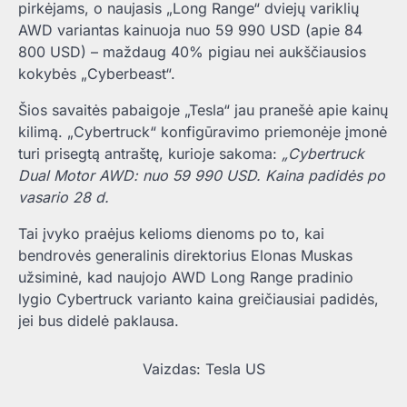
pirkėjams, o naujasis „Long Range“ dviejų variklių
AWD variantas kainuoja nuo 59 990 USD (apie 84
800 USD) – maždaug 40% pigiau nei aukščiausios
kokybės „Cyberbeast“.
Šios savaitės pabaigoje „Tesla“ jau pranešė apie kainų
kilimą. „Cybertruck“ konfigūravimo priemonėje įmonė
turi prisegtą antraštę, kurioje sakoma:
„Cybertruck
Dual Motor AWD: nuo 59 990 USD. Kaina padidės po
vasario 28 d.
Tai įvyko praėjus kelioms dienoms po to, kai
bendrovės generalinis direktorius Elonas Muskas
užsiminė, kad naujojo AWD Long Range pradinio
lygio Cybertruck varianto kaina greičiausiai padidės,
jei bus didelė paklausa.
Vaizdas: Tesla US