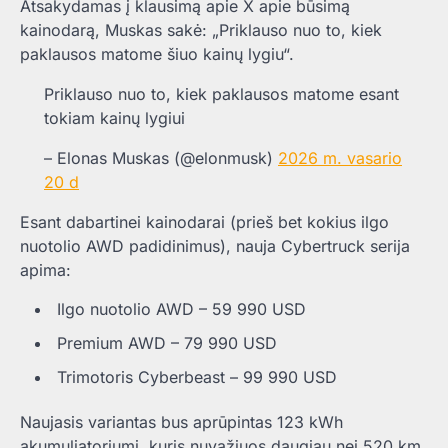
Atsakydamas į klausimą apie X apie būsimą
kainodarą, Muskas sakė: „Priklauso nuo to, kiek
paklausos matome šiuo kainų lygiu“.
Priklauso nuo to, kiek paklausos matome esant
tokiam kainų lygiui
– Elonas Muskas (@elonmusk)
2026 m. vasario
20 d
Esant dabartinei kainodarai (prieš bet kokius ilgo
nuotolio AWD padidinimus), nauja Cybertruck serija
apima:
Ilgo nuotolio AWD – 59 990 USD
Premium AWD – 79 990 USD
Trimotoris Cyberbeast – 99 990 USD
Naujasis variantas bus aprūpintas 123 kWh
akumuliatoriumi, kuris nuvažiuos daugiau nei 520 km