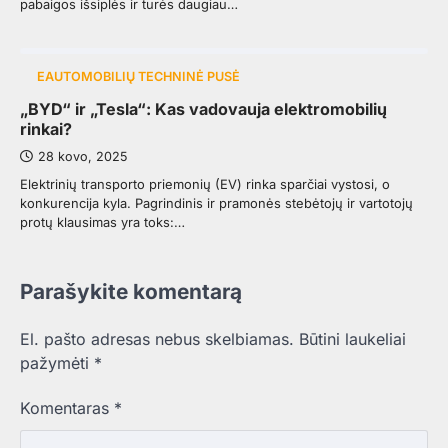
pabaigos išsiplės ir turės daugiau…
EAUTOMOBILIŲ TECHNINĖ PUSĖ
„BYD“ ir „Tesla“: Kas vadovauja elektromobilių
rinkai?
28 kovo, 2025
Elektrinių transporto priemonių (EV) rinka sparčiai vystosi, o
konkurencija kyla. Pagrindinis ir pramonės stebėtojų ir vartotojų
protų klausimas yra toks:…
Parašykite komentarą
El. pašto adresas nebus skelbiamas.
Būtini laukeliai
pažymėti
*
Komentaras
*