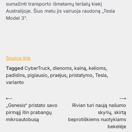
sumažinti transporto išmetamų teršalų kiekį
Australijoje. Šiuo metu jis vairuoja raudoną „Tesla
Model 3“.
Source link
Tagged
CyberTruck
,
dienoms
,
kainą
,
kelioms
,
padidins
,
pigiausio
,
praėjus
,
pristatymo
,
Tesla
,
varianto
Navigacija
⟵
⟶
„Genesis“ pristato savo
Rivian turi naują našumo
tarp
pirmąjį itin prabangų
skyrių, skirtą
įrašų
mikroautobusą
beprotiškiems nuotykiams
bekelėje