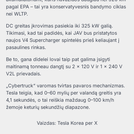
pagal EPA – tai yra konservatyvesnis bandymo ciklas
nei WLTP.
DC greitas įkrovimas pasiekia iki 325 kW galią.
Tikimasi, kad tai padidės, kai JAV bus pristatytos
naujos V4 Supercharger spintelės prieš keliaujant į
pasaulines rinkas.
Be to, gana didelei lovai taip pat galima įsigyti
maitinamą tonneau dangtį su 2 x 120 V ir 1 x 240 V
V2L prievadais.
„Cybertruck“ varomas tvirtas pavaros mechanizmas.
Tesla teigia, kad 0–60 mylių per valandą greitis yra
4,1 sekundės, o tai reiškia maždaug 0–100 km/h
žemoje keturių sekundžių diapazone.
Vaizdas: Tesla Korea per X