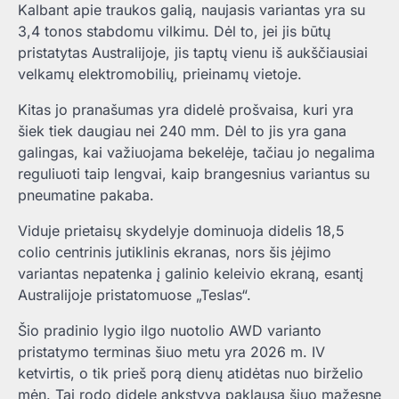
Kalbant apie traukos galią, naujasis variantas yra su
3,4 tonos stabdomu vilkimu.
Dėl to, jei jis būtų
pristatytas Australijoje, jis taptų vienu iš aukščiausiai
velkamų elektromobilių, prieinamų vietoje.
Kitas jo pranašumas yra didelė prošvaisa, kuri yra
šiek tiek daugiau nei 240 mm. Dėl to jis yra gana
galingas, kai važiuojama bekelėje, tačiau jo negalima
reguliuoti taip lengvai, kaip brangesnius variantus su
pneumatine pakaba.
Viduje prietaisų skydelyje dominuoja didelis 18,5
colio centrinis jutiklinis ekranas, nors šis įėjimo
variantas nepatenka į galinio keleivio ekraną, esantį
Australijoje pristatomuose „Teslas“.
Šio pradinio lygio ilgo nuotolio AWD varianto
pristatymo terminas šiuo metu yra 2026 m. IV
ketvirtis, o tik prieš porą dienų atidėtas nuo birželio
mėn.
Tai rodo didelę ankstyvą paklausą šiuo mažesne