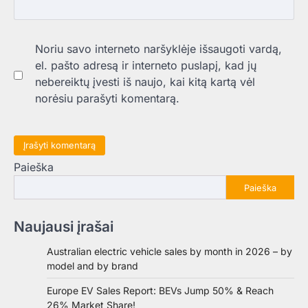
Noriu savo interneto naršyklėje išsaugoti vardą,
el. pašto adresą ir interneto puslapį, kad jų
nebereiktų įvesti iš naujo, kai kitą kartą vėl
norėsiu parašyti komentarą.
Paieška
Paieška
Naujausi įrašai
Australian electric vehicle sales by month in 2026 – by
model and by brand
Europe EV Sales Report: BEVs Jump 50% & Reach
26% Market Share!