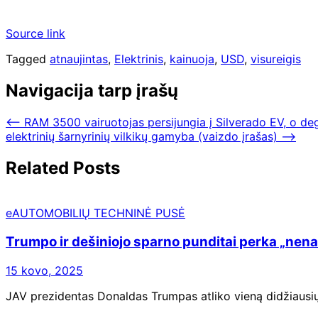
Source link
Tagged
atnaujintas
,
Elektrinis
,
kainuoja
,
USD
,
visureigis
Navigacija tarp įrašų
⟵
RAM 3500 vairuotojas persijungia į Silverado EV, o
elektrinių šarnyrinių vilkikų gamyba (vaizdo įrašas)
⟶
Related Posts
eAUTOMOBILIŲ TECHNINĖ PUSĖ
Trumpo ir dešiniojo sparno punditai perka „nen
15 kovo, 2025
JAV prezidentas Donaldas Trumpas atliko vieną didžiausių 