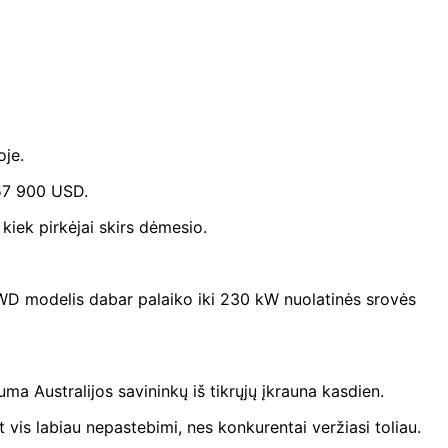
oje.
 57 900 USD.
kiek pirkėjai skirs dėmesio.
RWD modelis dabar palaiko iki 230 kW nuolatinės srovės
ma Australijos savininkų iš tikrųjų įkrauna kasdien.
vis labiau nepastebimi, nes konkurentai veržiasi toliau.