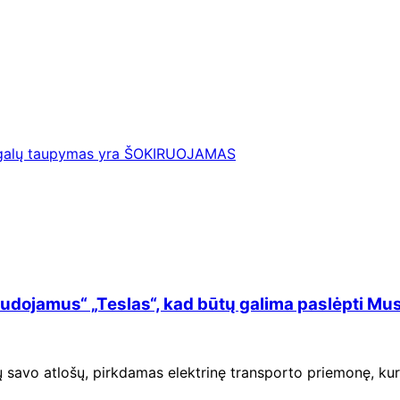
 degalų taupymas yra ŠOKIRUOJAMAS
audojamus“ „Teslas“, kad būtų galima paslėpti M
savo atlošų, pirkdamas elektrinę transporto priemonę, kuri