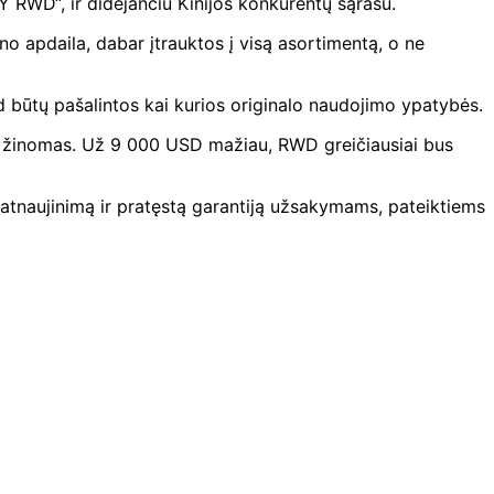
 RWD“, ir didėjančiu Kinijos konkurentų sąrašu.
no apdaila, dabar įtrauktos į visą asortimentą, o ne
ad būtų pašalintos kai kurios originalo naudojimo ypatybės.
i žinomas. Už 9 000 USD mažiau, RWD greičiausiai bus
atnaujinimą ir pratęstą garantiją užsakymams, pateiktiems