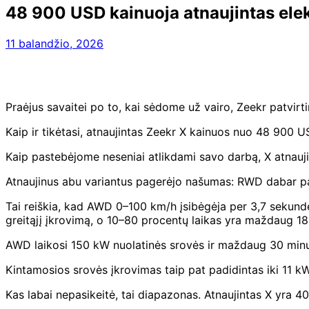
48 900 USD kainuoja atnaujintas elekt
11 balandžio, 2026
Praėjus savaitei po to, kai sėdome už vairo, Zeekr patvirt
Kaip ir tikėtasi, atnaujintas Zeekr X kainuos nuo 48 900 U
Kaip pastebėjome neseniai atlikdami savo darbą, X atnaujini
Atnaujinus abu variantus pagerėjo našumas: RWD dabar p
Tai reiškia, kad AWD 0–100 km/h įsibėgėja per 3,7 sekund
greitąjį įkrovimą, o 10–80 procentų laikas yra maždaug 18
AWD laikosi 150 kW nuolatinės srovės ir maždaug 30 minuč
Kintamosios srovės įkrovimas taip pat padidintas iki 11 kW
Kas labai nepasikeitė, tai diapazonas. Atnaujintas X yra 4