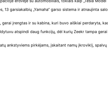
čioje erdvėje su automobiliais, tokiais kaip „Tesla Model Y
s, 13 garsiakalbių „Yamaha“ garso sistema ir atnaujinta salo
 gerai įrengtas ir su kabina, kuri buvo aiškiai perdaryta, k
dytuvu atspindi daug funkcijų, dėl kurių Zeekr tampa gera
tų ankstyviems pirkėjams, įskaitant namų įkroviklį, spalvų 