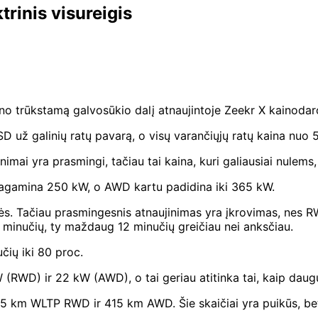
rinis visureigis
ino trūkstamą galvosūkio dalį atnaujintoje Zeekr X kainodar
SD už galinių ratų pavarą, o visų varančiųjų ratų kaina nuo
mai yra prasmingi, tačiau tai kaina, kuri galiausiai nulems, 
agamina 250 kW, o AWD kartu padidina iki 365 kW.
ės. Tačiau prasmingesnis atnaujinimas yra įkrovimas, nes 
 minučių, ty maždaug 12 minučių greičiau nei anksčiau.
ių iki 80 proc.
 (RWD) ir 22 kW (AWD), o tai geriau atitinka tai, kaip daugu
05 km WLTP RWD ir 415 km AWD. Šie skaičiai yra puikūs, bet 