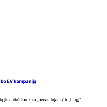
usko EV kompaniją
ą jis apibūdino kaip „nenaudojamą“ ir „blogį“…