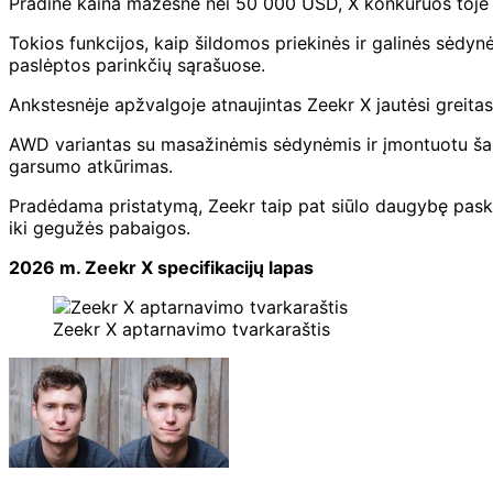
Pradinė kaina mažesnė nei 50 000 USD, X konkuruos toje pa
Tokios funkcijos, kaip šildomos priekinės ir galinės sėdynė
paslėptos parinkčių sąrašuose.
Ankstesnėje apžvalgoje atnaujintas Zeekr X jautėsi greitas,
AWD variantas su masažinėmis sėdynėmis ir įmontuotu šal
garsumo atkūrimas.
Pradėdama pristatymą, Zeekr taip pat siūlo daugybę paska
iki gegužės pabaigos.
2026 m. Zeekr X specifikacijų lapas
Zeekr X aptarnavimo tvarkaraštis