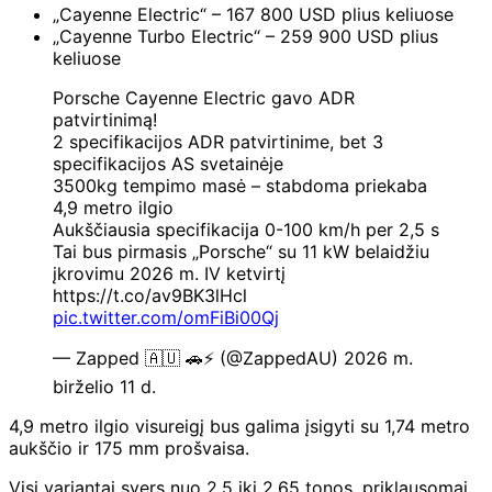
„Cayenne Electric“ – 167 800 USD plius keliuose
„Cayenne Turbo Electric“ – 259 900 USD plius
keliuose
Porsche Cayenne Electric gavo ADR
patvirtinimą!
2 specifikacijos ADR patvirtinime, bet 3
specifikacijos AS svetainėje
3500kg tempimo masė – stabdoma priekaba
4,9 metro ilgio
Aukščiausia specifikacija 0-100 km/h per 2,5 s
Tai bus pirmasis „Porsche“ su 11 kW belaidžiu
įkrovimu 2026 m. IV ketvirtį
https://t.co/av9BK3lHcl
pic.twitter.com/omFiBi00Qj
— Zapped 🇦🇺 🚗⚡ (@ZappedAU) 2026 m.
birželio 11 d.
4,9 metro ilgio visureigį bus galima įsigyti su 1,74 metro
aukščio ir 175 mm prošvaisa.
Visi variantai svers nuo 2,5 iki 2,65 tonos, priklausomai