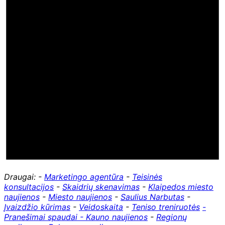
Draugai: -
Marketingo agentūra
-
Teisinės
konsultacijos
-
Skaidrių skenavimas
-
Klaipedos miesto
naujienos
-
Miesto naujienos
-
Saulius Narbutas
-
Įvaizdžio kūrimas
-
Veidoskaita
-
Teniso treniruotės
-
Pranešimai spaudai -
Kauno naujienos
-
Regionų