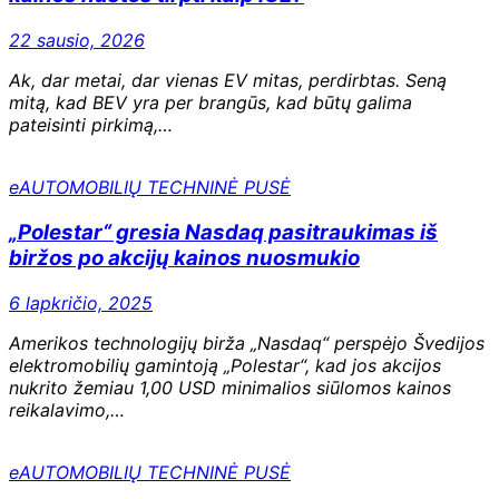
22 sausio, 2026
Ak, dar metai, dar vienas EV mitas, perdirbtas. Seną
mitą, kad BEV yra per brangūs, kad būtų galima
pateisinti pirkimą,…
eAUTOMOBILIŲ TECHNINĖ PUSĖ
„Polestar“ gresia Nasdaq pasitraukimas iš
biržos po akcijų kainos nuosmukio
6 lapkričio, 2025
Amerikos technologijų birža „Nasdaq“ perspėjo Švedijos
elektromobilių gamintoją „Polestar“, kad jos akcijos
nukrito žemiau 1,00 USD minimalios siūlomos kainos
reikalavimo,…
eAUTOMOBILIŲ TECHNINĖ PUSĖ