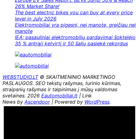
Europe EV Sales Report: BEVs Jump 50% & Reach
26% Market Share!
The best electric bikes you can buy at every price
level in July 2026
Elektromobiliai yra pigesni, nei manote, greičiau nei
manote
IEA: pasauliniai elektromobilių pardavimai šoktelėjo
35 % antrąjį ketvirtį ir 50 šalių pasiekė rekordus
WEBSTUDIO.LT
© SKAITMENINIO MARKETINGO
PASLAUGOS. SEO tekstų rašymas, turinio kūrimas,
straipsnių rašymas ir talpinimas į mūsų valdomas
svetaines. 2026
Eautomobiliai.lt
| Link
News by
Ascendoor
| Powered by
WordPress
.