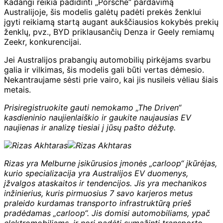
Kadangi reikia padidinti „Porsche“ pardavimą
Australijoje, šis modelis galėtų padėti prekės ženklui
įgyti reikiamą startą augant aukščiausios kokybės prekių
ženklų, pvz., BYD priklausančių Denza ir Geely remiamų
Zeekr, konkurencijai.
Jei Australijos prabangių automobilių pirkėjams svarbu
galia ir vilkimas, šis modelis gali būti vertas dėmesio.
Nekantraujame sėsti prie vairo, kai jis nusileis vėliau šiais
metais.
Prisiregistruokite gauti nemokamo „The Driven“
kasdieninio naujienlaiškio ir
gaukite naujausias EV
naujienas ir analizę tiesiai į jūsų pašto dėžutę.
Rizas yra Melburne įsikūrusios įmonės „carloop“ įkūrėjas,
kurio specializacija yra Australijos EV duomenys,
įžvalgos ataskaitos ir tendencijos. Jis yra mechanikos
inžinierius, kuris pirmuosius 7 savo karjeros metus
praleido kurdamas transporto infrastruktūrą prieš
pradėdamas „carloop“. Jis domisi automobiliams, ypač
elektromobiliams, ir nori padėti sumažinti transporto