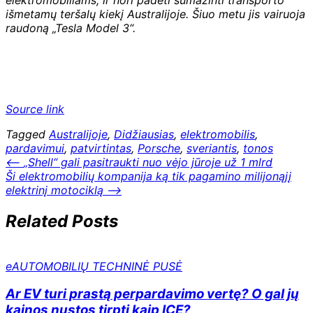
išmetamų teršalų kiekį Australijoje. Šiuo metu jis vairuoja
raudoną „Tesla Model 3“.
Source link
Tagged
Australijoje
,
Didžiausias
,
elektromobilis
,
pardavimui
,
patvirtintas
,
Porsche
,
sveriantis
,
tonos
Navigacija
⟵
„Shell“ gali pasitraukti nuo vėjo jūroje už 1 mlrd
Ši elektromobilių kompanija ką tik pagamino milijonąjį
tarp
elektrinį motociklą
⟶
įrašų
Related Posts
eAUTOMOBILIŲ TECHNINĖ PUSĖ
Ar EV turi prastą perpardavimo vertę? O gal jų
kainos nustos tirpti kaip ICE?