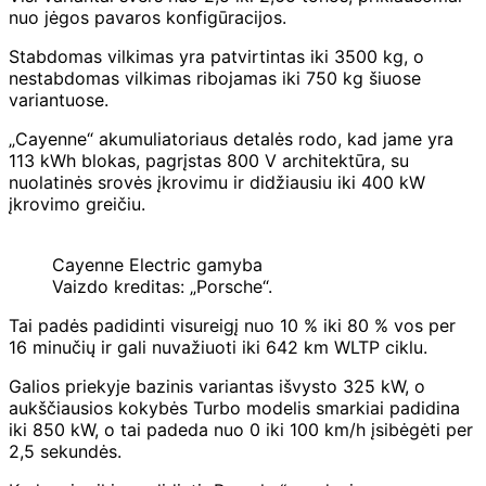
nuo jėgos pavaros konfigūracijos.
Stabdomas vilkimas yra patvirtintas iki 3500 kg, o
nestabdomas vilkimas ribojamas iki 750 kg šiuose
variantuose.
„Cayenne“ akumuliatoriaus detalės rodo, kad jame yra
113 kWh blokas, pagrįstas 800 V architektūra, su
nuolatinės srovės įkrovimu ir didžiausiu iki 400 kW
įkrovimo greičiu.
Cayenne Electric gamyba
Vaizdo kreditas: „Porsche“.
Tai padės padidinti visureigį nuo 10 % iki 80 % vos per
16 minučių ir gali nuvažiuoti iki 642 km WLTP ciklu.
Galios priekyje bazinis variantas išvysto 325 kW, o
aukščiausios kokybės Turbo modelis smarkiai padidina
iki 850 kW, o tai padeda nuo 0 iki 100 km/h įsibėgėti per
2,5 sekundės.