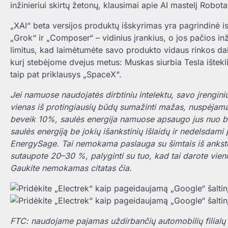
inžinieriui skirtų žetonų, klausimai apie AI mastelį Robot
„XAI“ beta versijos produktų išskyrimas yra pagrindinė ist
„Grok“ ir „Composer“ – vidinius įrankius, o jos pačios inži
limitus, kad laimėtumėte savo produkto vidaus rinkos dalį
kurį stebėjome dvejus metus: Muskas siurbia Tesla ištekli
taip pat priklausys „SpaceX“.
Jei namuose naudojatės dirbtiniu intelektu, savo įrenginius
vienas iš protingiausių būdų sumažinti mažas, nuspėjamas
beveik 10%, saulės energija namuose apsaugo jus nuo bū
saulės energiją be jokių išankstinių išlaidų ir nedelsdami 
EnergySage. Tai nemokama paslauga su šimtais iš anksto 
sutaupote 20–30 %, palyginti su tuo, kad tai darote vie
Gaukite nemokamas citatas čia.
FTC: naudojame pajamas uždirbančių automobilių filialų