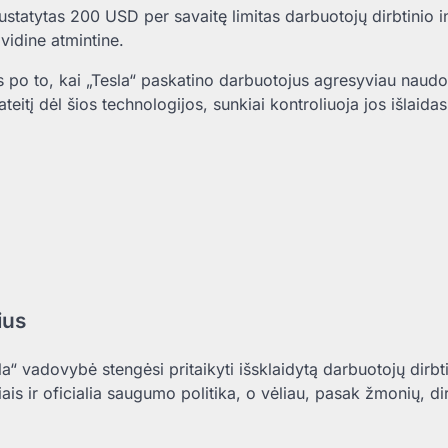
statytas 200 USD per savaitę limitas darbuotojų dirbtinio i
vidine atmintine.
po to, kai „Tesla“ paskatino darbuotojus agresyviau naudoti
teitį dėl šios technologijos, sunkiai kontroliuoja jos išlaidas
ius
“ vadovybė stengėsi pritaikyti išsklaidytą darbuotojų dirbt
ais ir oficialia saugumo politika, o vėliau, pasak žmonių, di