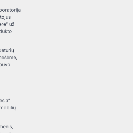
boratorija
tojus
ere“ už
odukto
keturių
anešėme,
ebuvo
esla“
mobilių
omenis,