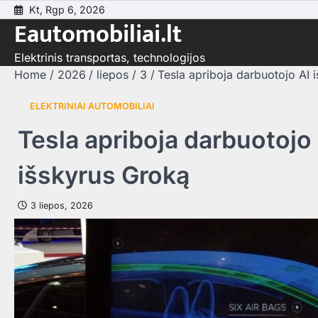
Skip
Kt, Rgp 6, 2026
Eautomobiliai.lt
to
content
Elektrinis transportas, technologijos
Home
2026
liepos
3
Tesla apriboja darbuotojo AI 
ELEKTRINIAI AUTOMOBILIAI
Tesla apriboja darbuotojo 
išskyrus Groką
3 liepos, 2026