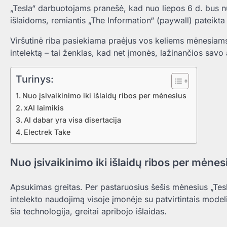
„Tesla“ darbuotojams pranešė, kad nuo liepos 6 d. bus nu
išlaidoms, remiantis „The Information“ (paywall) pateikta 
Viršutinė riba pasiekiama praėjus vos keliems mėnesiams 
intelektą – tai ženklas, kad net įmonės, lažinančios savo a
Turinys:
Nuo įsivaikinimo iki išlaidų ribos per mėnesius
xAI laimikis
AI dabar yra visa disertacija
Electrek Take
Nuo įsivaikinimo iki išlaidų ribos per mėnes
Apsukimas greitas. Per pastaruosius šešis mėnesius „Tesla
intelekto naudojimą visoje įmonėje su patvirtintais modeli
šia technologija, greitai apribojo išlaidas.