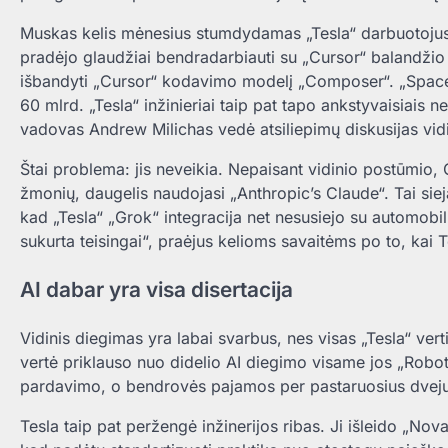
Muskas kelis mėnesius stumdydamas „Tesla“ darbuotojus ieš
pradėjo glaudžiai bendradarbiauti su „Cursor“ balandžio m
išbandyti „Cursor“ kodavimo modelį „Composer“. „SpaceX
60 mlrd. „Tesla“ inžinieriai taip pat tapo ankstyvaisiais 
vadovas Andrew Milichas vedė atsiliepimų diskusijas vid
Štai problema: jis neveikia. Nepaisant vidinio postūmio, 
žmonių, daugelis naudojasi „Anthropic’s Claude“. Tai siej
kad „Tesla“ „Grok“ integracija net nesusiejo su automobi
sukurta teisingai“, praėjus kelioms savaitėms po to, kai Te
AI dabar yra visa disertacija
Vidinis diegimas yra labai svarbus, nes visas „Tesla“ ve
vertė priklauso nuo didelio AI diegimo visame jos „Robot
pardavimo, o bendrovės pajamos per pastaruosius dvejus
Tesla taip pat peržengė inžinerijos ribas. Ji išleido „Nov