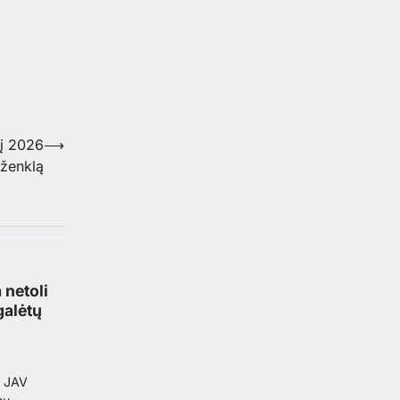
sį 2026
⟶
 ženklą
netoli
galėtų
% JAV