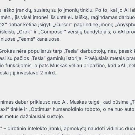
ko įrankių, susietų su jo įmonių tinklu. Po to, kai jo AI la
ėn., jis visai įmonei išsiuntė el. laišką, ragindamas darbuo
“ dabar ketina įsigyti „Cursor“ pagrindinę įmonę „Anysph
neišleistų „Grok“ ir „Composer“ versijų bandytojais, o xAI pr
iniuose „Teams“ kanaluose.
Grokas nėra populiarus tarp „Tesla“ darbuotojų, nes, pasak 
asi su pačios „Tesla“ gaminių istorija. Praėjusiais metais pr
lio funkcijomis, o pats Muskas vėliau pripažino, kad xAI „n
sla į jį investavo 2 mlrd.
rtinimas dabar priklauso nuo AI. Muskas teigė, kad būsima „T
axi“ tinkle ir „Optimus“ humanoidinio roboto, o ne nuo auto
 metus dažniausiai sustojo.
a“ – dirbtinio intelekto įrankį, apmokytą naudoti vidinius du