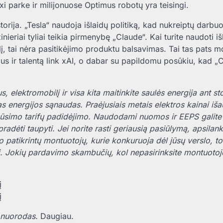
axi parke ir milijonuose Optimus robotų yra teisingi.
orija. „Tesla“ naudoja išlaidų politiką, kad nukreiptų darbuo
nieriai tyliai teikia pirmenybę „Claude“. Kai turite naudoti iš
, tai nėra pasitikėjimo produktu balsavimas. Tai tas pats m
us ir talentą link xAI, o dabar su papildomu posūkiu, kad „
, elektromobilį ir visa kita maitinkite saulės energija ant s
 energijos sąnaudas. Praėjusiais metais elektros kainai iš
simo tarifų padidėjimo. Naudodami nuomos ir EEPS galite į
pradėti taupyti. Jei norite rasti geriausią pasiūlymą, apsilan
patikrintų montuotojų, kurie konkuruoja dėl jūsų verslo, to
ni. Jokių pardavimo skambučių, kol nepasirinksite montuotoj
 nuorodas.
Daugiau.