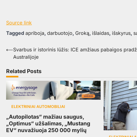
Source link
Tagged
apriboja
,
darbuotojo
,
Groką
,
išlaidas
,
išskyrus
,
s
Navigacija
⟵
Svarbus ir istorinis lūžis: ICE amžiaus pabaigos pradž
Australijoje
tarp
įrašų
Related Posts
ELEKTRINIAI AUTOMOBILIAI
„Autopilotas“ mažiau saugus,
„Optimus“ užšalimas, „Mustang
EV“ nuvažiuoja 250 000 mylių