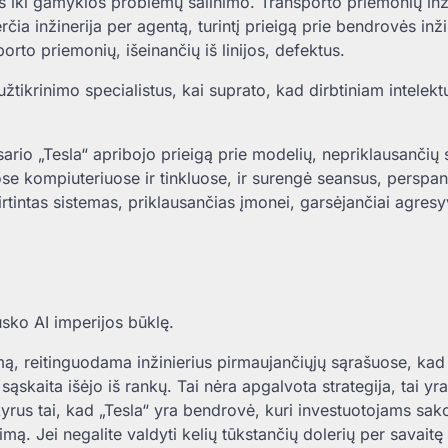
s iki gamyklos problemų šalinimo. Transporto priemonių inž
ia inžinerija per agentą, turintį prieigą prie bendrovės inž
sporto priemonių, išeinančių iš linijos, defektus.
žtikrinimo specialistus, kai suprato, kad dirbtiniam intelektu
ario „Tesla“ apribojo prieigą prie modelių, nepriklausančių
se kompiuteriuose ir tinkluose, ir surengė seansus, perspan
tintas sistemas, priklausančias įmonei, garsėjančiai agresy
usko AI imperijos būklę.
mą, reitinguodama inžinierius pirmaujančiųjų sąrašuose, kad
skaita išėjo iš rankų. Tai nėra apgalvota strategija, tai yra
kyrus tai, kad „Tesla“ yra bendrovė, kuri investuotojams sak
tinimą. Jei negalite valdyti kelių tūkstančių dolerių per savait