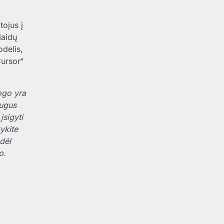
tojus į
laidų
odelis,
Cursor“
togo yra
augus
sigyti
kykite
dėl
o.