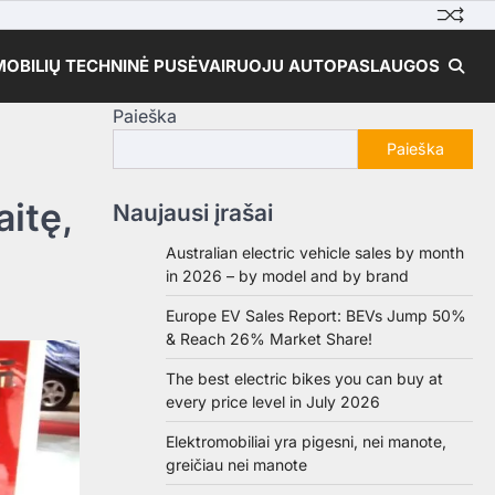
OBILIŲ TECHNINĖ PUSĖ
VAIRUOJU AUTO
PASLAUGOS
Paieška
Paieška
aitę,
Naujausi įrašai
Australian electric vehicle sales by month
in 2026 – by model and by brand
Europe EV Sales Report: BEVs Jump 50%
& Reach 26% Market Share!
The best electric bikes you can buy at
every price level in July 2026
Elektromobiliai yra pigesni, nei manote,
greičiau nei manote