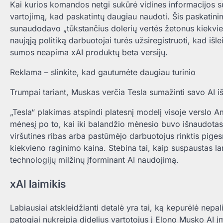
Kai kurios komandos netgi sukūrė vidines informacijos su
vartojimą, kad paskatintų daugiau naudoti. Šis paskatinim
sunaudodavo „tūkstančius dolerių vertės žetonus kiekvie
naująją politiką darbuotojai turės užsiregistruoti, kad i
sumos neapima xAI produktų beta versijų.
Reklama – slinkite, kad gautumėte daugiau turinio
Trumpai tariant, Muskas verčia Tesla sumažinti savo AI išl
„Tesla“ plakimas atspindi platesnį modelį visoje verslo A
mėnesį po to, kai iki balandžio mėnesio buvo išnaudotas
viršutines ribas arba pastūmėjo darbuotojus rinktis pigesn
kiekvieno raginimo kaina. Stebina tai, kaip suspaustas lank
technologijų milžinų įforminant AI naudojimą.
xAI laimikis
Labiausiai atskleidžianti detalė yra tai, ką kepurėlė nepa
patogiai nukreipia didelius vartotojus į Elono Musko AI į