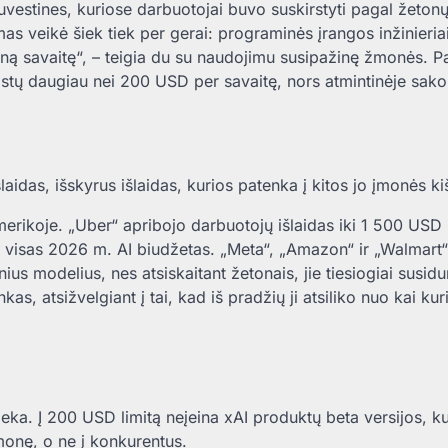
vestines, kuriose darbuotojai buvo suskirstyti pagal žeton
as veikė šiek tiek per gerai: programinės įrangos inžinieria
ną savaitę“, – teigia du su naudojimu susipažinę žmonės. P
šleistų daugiau nei 200 USD per savaitę, nors atmintinėje sa
aidas, išskyrus išlaidas, kurios patenka į kitos jo įmonės ki
merikoje. „Uber“ apribojo darbuotojų išlaidas iki 1 500 USD
 visas 2026 m. AI biudžetas. „Meta“, „Amazon“ ir „Walmart“
ius modelius, nes atsiskaitant žetonais, jie tiesiogiai susidu
as, atsižvelgiant į tai, kad iš pradžių ji atsiliko nuo kai kur
lieka. Į 200 USD limitą neįeina xAI produktų beta versijos, k
monę, o ne į konkurentus.