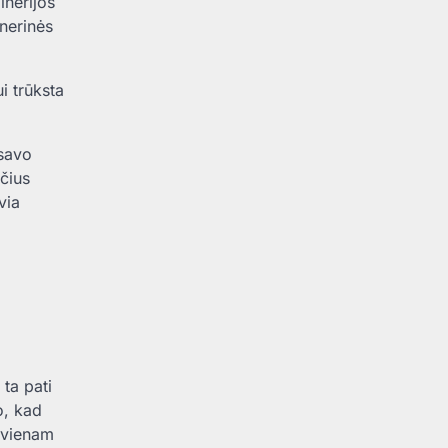
inerijos
inerinės
i trūksta
 savo
čius
via
 ta pati
o, kad
ę vienam