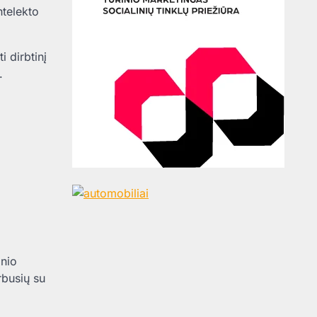
ntelekto
 dirbtinį
.
inio
rbusių su