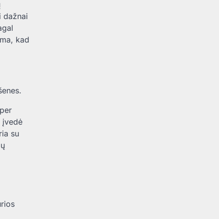
ų
i dažnai
agal
koma, kad
šenes.
 per
 įvedė
ria su
ių
urios