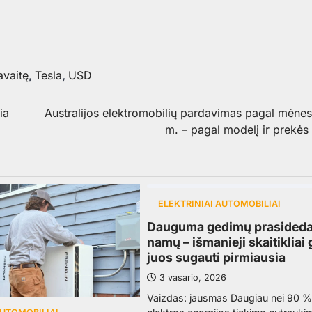
avaitę
,
Tesla
,
USD
ia
Australijos elektromobilių pardavimas pagal mėne
m. – pagal modelį ir prekės
ELEKTRINIAI AUTOMOBILIAI
Dauguma gedimų prasideda 
namų – išmanieji skaitikliai 
juos sugauti pirmiausia
3 vasario, 2026
Vaizdas: jausmas Daugiau nei 90 