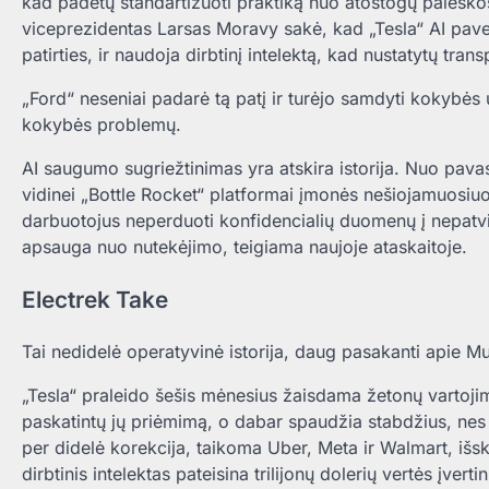
kad padėtų standartizuoti praktiką nuo atostogų paieško
viceprezidentas Larsas Moravy sakė, kad „Tesla“ AI paverč
patirties, ir naudoja dirbtinį intelektą, kad nustatytų tran
„Ford“ neseniai padarė tą patį ir turėjo samdyti kokybės u
kokybės problemų.
AI saugumo sugriežtinimas yra atskira istorija. Nuo pavas
vidinei „Bottle Rocket“ platformai įmonės nešiojamuosiuo
darbuotojus neperduoti konfidencialių duomenų į nepatvir
apsauga nuo nutekėjimo, teigiama naujoje ataskaitoje.
Electrek Take
Tai nedidelė operatyvinė istorija, daug pasakanti apie M
„Tesla“ praleido šešis mėnesius žaisdama žetonų vartoji
paskatintų jų priėmimą, o dabar spaudžia stabdžius, nes są
per didelė korekcija, taikoma Uber, Meta ir Walmart, išs
dirbtinis intelektas pateisina trilijonų dolerių vertės įver