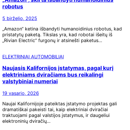
robotus
5 birželio, 2025
„Amazon“ ketina išbandyti humanoidinius robotus, kad
pristatytų paketą. Tikslas yra, kad robotai išeitų iš
„Rivian Electric“ furgonų ir atsinešti paketus…
ELEKTRINIAI AUTOMOBILIAI
Naujasis Kalifornijos įstatymas, pagal kurį
elektriniams dviračiams bus reikalingi
valstybiniai numeriai
19 vasario, 2026
Naujai Kalifornijoje pateiktas įstatymo projektas gali
dramatiškai pakeisti tai, kaip elektriniai dviračiai
traktuojami pagal valstijos įstatymus, ir daugeliui
elektroninių dviračių…