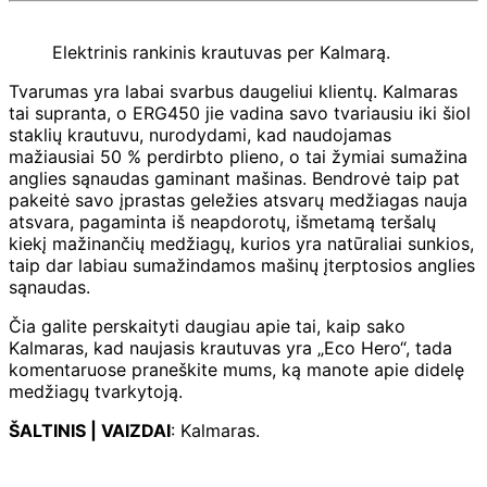
Elektrinis rankinis krautuvas per Kalmarą.
Tvarumas yra labai svarbus daugeliui klientų. Kalmaras
tai supranta, o ERG450 jie vadina savo tvariausiu iki šiol
staklių krautuvu, nurodydami, kad naudojamas
mažiausiai 50 % perdirbto plieno, o tai žymiai sumažina
anglies sąnaudas gaminant mašinas. Bendrovė taip pat
pakeitė savo įprastas geležies atsvarų medžiagas nauja
atsvara, pagaminta iš neapdorotų, išmetamą teršalų
kiekį mažinančių medžiagų, kurios yra natūraliai sunkios,
taip dar labiau sumažindamos mašinų įterptosios anglies
sąnaudas.
Čia galite perskaityti daugiau apie tai, kaip sako
Kalmaras, kad naujasis krautuvas yra „Eco Hero“, tada
komentaruose praneškite mums, ką manote apie didelę
medžiagų tvarkytoją.
ŠALTINIS | VAIZDAI
: Kalmaras.