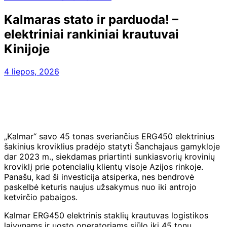
Kalmaras stato ir parduoda! –
elektriniai rankiniai krautuvai
Kinijoje
4 liepos, 2026
„Kalmar“ savo 45 tonas sveriančius ERG450 elektrinius
šakinius kroviklius pradėjo statyti Šanchajaus gamykloje
dar 2023 m., siekdamas priartinti sunkiasvorių krovinių
kroviklį prie potencialių klientų visoje Azijos rinkoje.
Panašu, kad ši investicija atsiperka, nes bendrovė
paskelbė keturis naujus užsakymus nuo iki antrojo
ketvirčio pabaigos.
Kalmar ERG450 elektrinis staklių krautuvas logistikos
laivynams ir uosto operatoriams siūlo iki 45 tonų