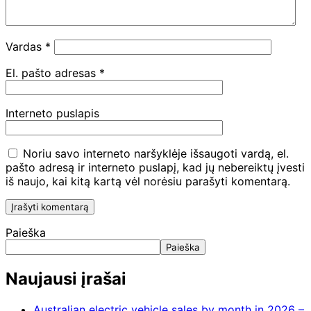
Vardas
*
El. pašto adresas
*
Interneto puslapis
Noriu savo interneto naršyklėje išsaugoti vardą, el.
pašto adresą ir interneto puslapį, kad jų nebereiktų įvesti
iš naujo, kai kitą kartą vėl norėsiu parašyti komentarą.
Paieška
Paieška
Naujausi įrašai
Australian electric vehicle sales by month in 2026 –