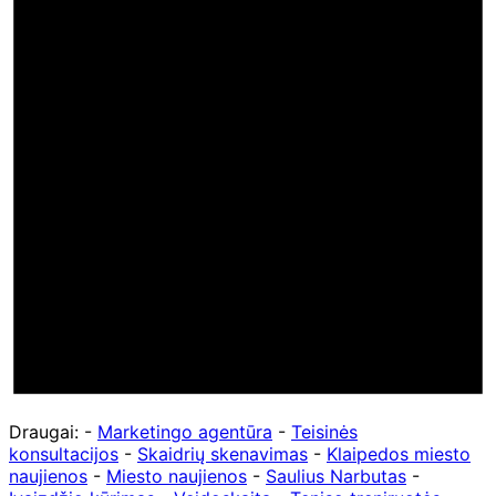
Draugai: -
Marketingo agentūra
-
Teisinės
konsultacijos
-
Skaidrių skenavimas
-
Klaipedos miesto
naujienos
-
Miesto naujienos
-
Saulius Narbutas
-