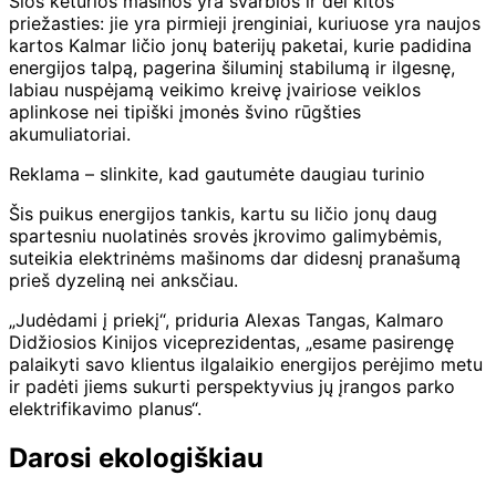
Šios keturios mašinos yra svarbios ir dėl kitos
priežasties: jie yra pirmieji įrenginiai, kuriuose yra naujos
kartos Kalmar ličio jonų baterijų paketai, kurie padidina
energijos talpą, pagerina šiluminį stabilumą ir ilgesnę,
labiau nuspėjamą veikimo kreivę įvairiose veiklos
aplinkose nei tipiški įmonės švino rūgšties
akumuliatoriai.
Reklama – slinkite, kad gautumėte daugiau turinio
Šis puikus energijos tankis, kartu su ličio jonų daug
spartesniu nuolatinės srovės įkrovimo galimybėmis,
suteikia elektrinėms mašinoms dar didesnį pranašumą
prieš dyzeliną nei anksčiau.
„Judėdami į priekį“, priduria Alexas Tangas, Kalmaro
Didžiosios Kinijos viceprezidentas, „esame pasirengę
palaikyti savo klientus ilgalaikio energijos perėjimo metu
ir padėti jiems sukurti perspektyvius jų įrangos parko
elektrifikavimo planus“.
Darosi ekologiškiau