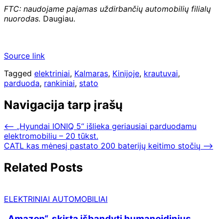
FTC: naudojame pajamas uždirbančių automobilių filialų
nuorodas.
Daugiau.
Source link
Tagged
elektriniai
,
Kalmaras
,
Kinijoje
,
krautuvai
,
parduoda
,
rankiniai
,
stato
Navigacija tarp įrašų
⟵
„Hyundai IONIQ 5“ išlieka geriausiai parduodamu
elektromobiliu – 20 tūkst.
CATL kas mėnesį pastato 200 baterijų keitimo stočių
⟶
Related Posts
ELEKTRINIAI AUTOMOBILIAI
„Amazon“, skirta išbandyti humanoidinius