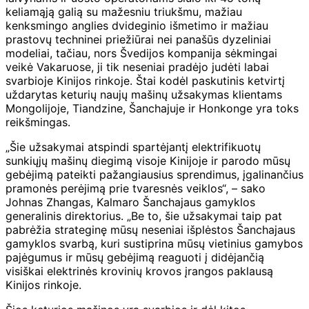
keliamąją galią su mažesniu triukšmu, mažiau
kenksmingo anglies dvideginio išmetimo ir mažiau
prastovų techninei priežiūrai nei panašūs dyzeliniai
modeliai, tačiau, nors Švedijos kompanija sėkmingai
veikė Vakaruose, ji tik neseniai pradėjo judėti labai
svarbioje Kinijos rinkoje. Štai kodėl paskutinis ketvirtį
uždarytas keturių naujų mašinų užsakymas klientams
Mongolijoje, Tiandzine, Šanchajuje ir Honkonge yra toks
reikšmingas.
„Šie užsakymai atspindi spartėjantį elektrifikuotų
sunkiųjų mašinų diegimą visoje Kinijoje ir parodo mūsų
gebėjimą pateikti pažangiausius sprendimus, įgalinančius
pramonės perėjimą prie tvaresnės veiklos“, – sako
Johnas Zhangas, Kalmaro Šanchajaus gamyklos
generalinis direktorius. „Be to, šie užsakymai taip pat
pabrėžia strateginę mūsų neseniai išplėstos Šanchajaus
gamyklos svarbą, kuri sustiprina mūsų vietinius gamybos
pajėgumus ir mūsų gebėjimą reaguoti į didėjančią
visiškai elektrinės krovinių krovos įrangos paklausą
Kinijos rinkoje.