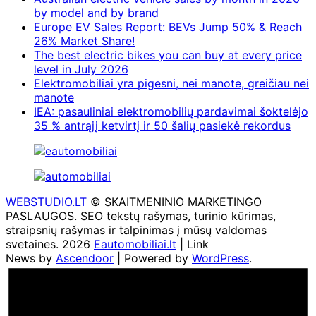
by model and by brand
Europe EV Sales Report: BEVs Jump 50% & Reach
26% Market Share!
The best electric bikes you can buy at every price
level in July 2026
Elektromobiliai yra pigesni, nei manote, greičiau nei
manote
IEA: pasauliniai elektromobilių pardavimai šoktelėjo
35 % antrąjį ketvirtį ir 50 šalių pasiekė rekordus
WEBSTUDIO.LT
© SKAITMENINIO MARKETINGO
PASLAUGOS. SEO tekstų rašymas, turinio kūrimas,
straipsnių rašymas ir talpinimas į mūsų valdomas
svetaines. 2026
Eautomobiliai.lt
| Link
News by
Ascendoor
| Powered by
WordPress
.