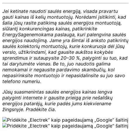
Jei ketinate naudoti saulės energiją, visada pravartu
gauti kainas iš kelių montuotojų. Norėdami įsitikinti, kad
šalia jūsų rasite patikimą saulės energijos montuotoją,
siūlantį konkurencingas kainas, patikrinkite
EnergySage
nemokama paslauga, kuri palengvina saulės
energijos naudojimą. Jame yra šimtai iš anksto patikrintų
saulės kolektorių montuotojų, kurie konkuruoja dėl jūsų
verslo, užtikrindami, kad gausite aukštos kokybės
sprendimus ir sutaupysite 20–30 %, palyginti su tuo, kad
tai darytumėte vienas. Be to, juo naudotis galima
nemokamai ir negausite pardavimo skambučių, kol
nepasirinksite montuotojo ir nepasidalinsite su juo savo
telefono numeriu.
Jūsų suasmenintas saulės energijos kainas lengva
palyginti internete ir gausite prieigą prie nešališkų
energijos patarėjų, kurie padės jums kiekviename
žingsnyje.
Pradėkite čia
.