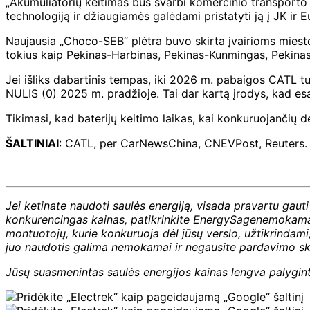
„Akumuliatorių keitimas bus svarbi komercinio transporto a
technologiją ir džiaugiamės galėdami pristatyti ją į JK i
Naujausia „Choco-SEB“ plėtra buvo skirta įvairioms miesto
tokius kaip Pekinas-Harbinas, Pekinas-Kunmingas, Pekina
Jei išliks dabartinis tempas, iki 2026 m. pabaigos CATL tu
NULIS (0) 2025 m. pradžioje. Tai dar kartą įrodys, kad 
Tikimasi, kad baterijų keitimo laikas, kai konkuruojančių d
ŠALTINIAI
: CATL, per CarNewsChina, CNEVPost, Reuters.
Jei ketinate naudoti saulės energiją, visada pravartu gauti 
konkurencingas kainas, patikrinkite
EnergySage
nemokama p
montuotojų, kurie konkuruoja dėl jūsų verslo, užtikrindam
juo naudotis galima nemokamai ir negausite pardavimo ska
Jūsų suasmenintas saulės energijos kainas lengva palyginti