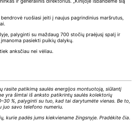
inkas ir generalinis direktorius. „Kinijoje išbandėme šią
endrovė ruošiasi įeiti į naujus pagrindinius maršrutus,
ai.
yje, palyginti su maždaug 700 stočių praėjusį spalį ir
 įmanoma pasiekti puikių dalykų.
iek anksčiau nei vėliau.
sų rasite patikimą saulės energijos montuotoją, siūlantį
yra šimtai iš anksto patikrintų saulės kolektorių
–30 %, palyginti su tuo, kad tai darytumėte vienas. Be to,
u juo savo telefono numeriu.
rėjų, kurie padės jums kiekviename žingsnyje.
Pradėkite čia
.