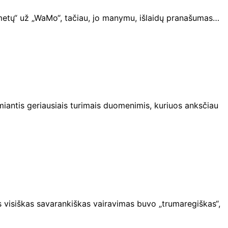
metų“ už „WaMo“, tačiau, jo manymu, išlaidų pranašumas…
emiantis geriausiais turimais duomenimis, kuriuos anksčiau
s visiškas savarankiškas vairavimas buvo „trumaregiškas“,