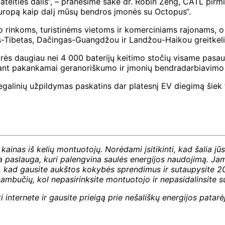
teities dalis“, – pranešime sakė dr. Robin Zeng, CATL pirmin
r Europą kaip dalį mūsų bendros įmonės su Octopus“.
 rinkoms, turistinėms vietoms ir komerciniams rajonams, o b
s-Tibetas, Dačingas-Guangdžou ir Landžou-Haikou greitkeli
rės daugiau nei 4 000 baterijų keitimo stočių visame pasaul
esant pakankamai geranoriškumo ir įmonių bendradarbiavimo
egalinių užpildymas paskatins dar platesnį EV diegimą šiek t
kainas iš kelių montuotojų. Norėdami įsitikinti, kad šalia jū
aslauga, kuri palengvina saulės energijos naudojimą. Jame 
i, kad gausite aukštos kokybės sprendimus ir sutaupysite 20
mbučių, kol nepasirinksite montuotojo ir nepasidalinsite s
 internete ir gausite prieigą prie nešališkų energijos pata