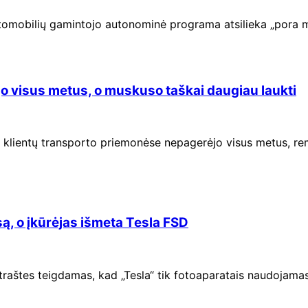
utomobilių gamintojo autonominė programa atsilieka „pora 
jo visus metus, o muskuso taškai daugiau laukti
SD) klientų transporto priemonėse nepagerėjo visus metus, r
ą, o įkūrėjas išmeta Tesla FSD
traštes teigdamas, kad „Tesla“ tik fotoaparatais naudojama