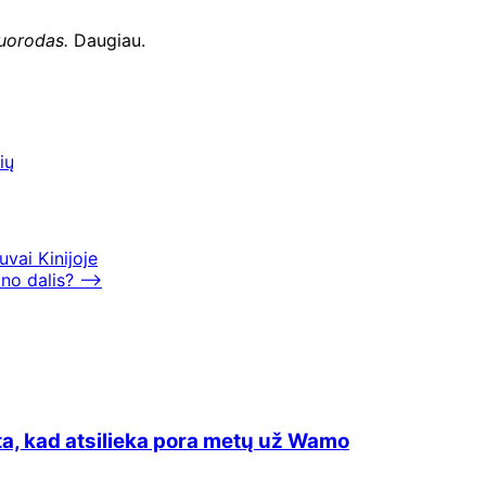
nuorodas.
Daugiau.
ių
uvai Kinijoje
ano dalis?
⟶
ta, kad atsilieka pora metų už Wamo