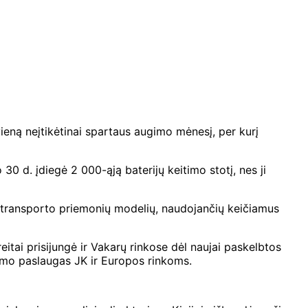
ieną neįtikėtinai spartaus augimo mėnesį, per kurį
0 d. įdiegė 2 000-ąją baterijų keitimo stotį, nes ji
ių transporto priemonių modelių, naudojančių keičiamus
eitai prisijungė ir Vakarų rinkose dėl naujai paskelbtos
timo paslaugas JK ir Europos rinkoms.