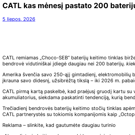
CATL kas mėnesį pastato 200 baterijų
5 liepos, 2026
CATL remiamas „Choco-SEB“ baterijų keitimo tinklas biržel
bendrovė vidutiniškai įdiegė daugiau nei 200 baterijų.
kie
Amerika švenčia savo 250-ąjį gimtadienį, elektromobilių bat
įkrauna savo didesnį, užsibrėžtą tikslą – iki 2026 m. pabai
CATL pirmą kartą paskelbė, kad praėjusį gruodį kartu su v
akumuliatorius, siekdama paskatinti tendenciją, kurią bendro
Trečiadienį bendrovės baterijų keitimo stočių tinklas apėmė
CATL partnerystės su tokiomis kompanijomis kaip „Octopus 
Reklama – slinkite, kad gautumėte daugiau turinio