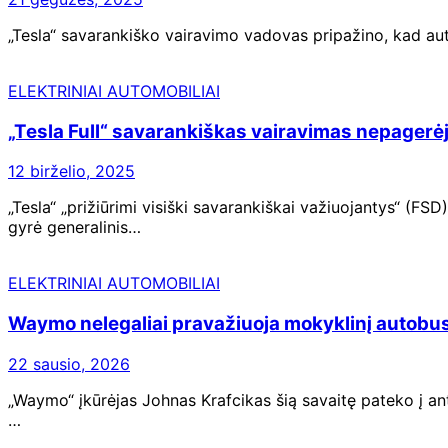
„Tesla“ savarankiško vairavimo vadovas pripažino, kad a
ELEKTRINIAI AUTOMOBILIAI
„Tesla Full“ savarankiškas vairavimas nepagerė
12 birželio, 2025
„Tesla“ „prižiūrimi visiški savarankiškai važiuojantys“ (F
gyrė generalinis…
ELEKTRINIAI AUTOMOBILIAI
Waymo nelegaliai pravažiuoja mokyklinį autobus
22 sausio, 2026
„Waymo“ įkūrėjas Johnas Krafcikas šią savaitę pateko į an
…