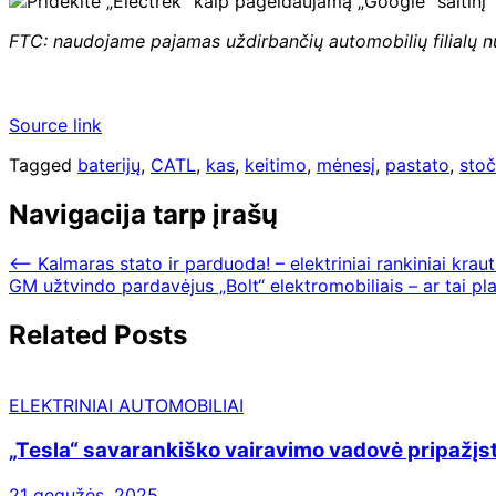
FTC: naudojame pajamas uždirbančių automobilių filialų 
Source link
Tagged
baterijų
,
CATL
,
kas
,
keitimo
,
mėnesį
,
pastato
,
stoč
Navigacija tarp įrašų
⟵
Kalmaras stato ir parduoda! – elektriniai rankiniai kraut
GM užtvindo pardavėjus „Bolt“ elektromobiliais – ar tai pl
Related Posts
ELEKTRINIAI AUTOMOBILIAI
„Tesla“ savarankiško vairavimo vadovė pripažįs
21 gegužės, 2025