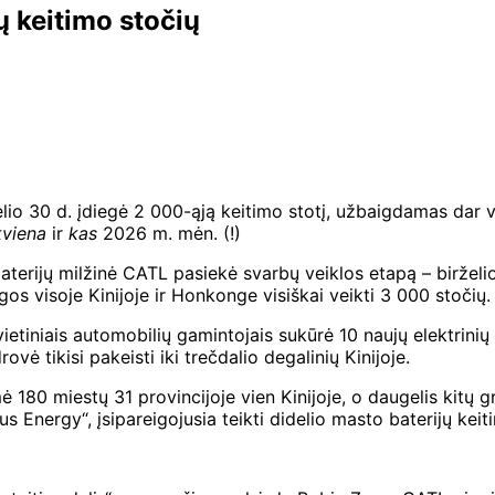
 keitimo stočių
io 30 d. įdiegė 2 000-ąją keitimo stotį, užbaigdamas dar v
kviena
ir
kas
2026 m. mėn. (!)
erijų milžinė CATL pasiekė svarbų veiklos etapą – birželio 3
gos visoje Kinijoje ir Honkonge visiškai veikti 3 000 stočių.
ietiniais automobilių gamintojais sukūrė 10 naujų elektrin
vė tikisi pakeisti iki trečdalio degalinių Kinijoje.
 180 miestų 31 provincijoje vien Kinijoje, o daugelis kitų gr
Energy“, įsipareigojusia teikti didelio masto baterijų kei