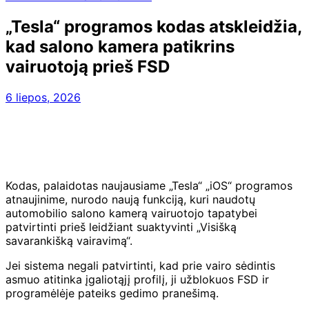
„Tesla“ programos kodas atskleidžia,
kad salono kamera patikrins
vairuotoją prieš FSD
6 liepos, 2026
Kodas, palaidotas naujausiame „Tesla“ „iOS“ programos
atnaujinime, nurodo naują funkciją, kuri naudotų
automobilio salono kamerą vairuotojo tapatybei
patvirtinti prieš leidžiant suaktyvinti „Visišką
savarankišką vairavimą“.
Jei sistema negali patvirtinti, kad prie vairo sėdintis
asmuo atitinka įgaliotąjį profilį, ji užblokuos FSD ir
programėlėje pateiks gedimo pranešimą.