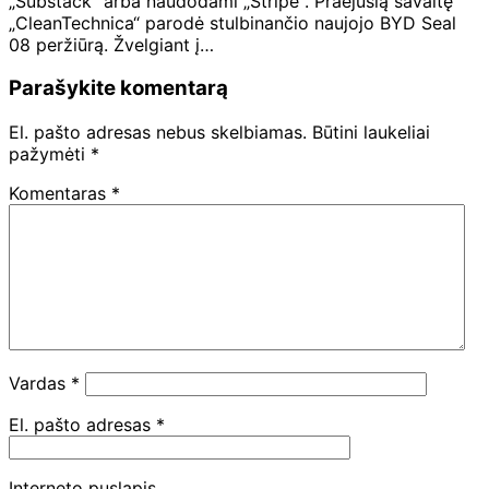
„Substack“ arba naudodami „Stripe“. Praėjusią savaitę
„CleanTechnica“ parodė stulbinančio naujojo BYD Seal
08 peržiūrą. Žvelgiant į…
Parašykite komentarą
El. pašto adresas nebus skelbiamas.
Būtini laukeliai
pažymėti
*
Komentaras
*
Vardas
*
El. pašto adresas
*
Interneto puslapis