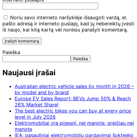
Noriu savo interneto naršyklėje išsaugoti vardą, el.
pašto adresą ir interneto puslapį, kad jų nebereiktų įvesti
iš naujo, kai kitą kartą vėl norėsiu parašyti komentarą.
Paieška
Paieška
Naujausi įrašai
Australian electric vehicle sales by month in 2026 –
by model and by brand
Europe EV Sales Report: BEVs Jump 50% & Reach
26% Market Share!
The best electric bikes you can buy at every price
level in July 2026
Elektromobiliai yra pigesni, nei manote, greičiau nei
manote
IEA: pasauliniai elektromobilių pardavimai šoktelėjo