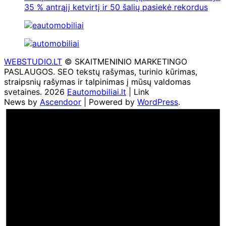
35 % antrąjį ketvirtį ir 50 šalių pasiekė rekordus
WEBSTUDIO.LT
© SKAITMENINIO MARKETINGO
PASLAUGOS. SEO tekstų rašymas, turinio kūrimas,
straipsnių rašymas ir talpinimas į mūsų valdomas
svetaines. 2026
Eautomobiliai.lt
| Link
News by
Ascendoor
| Powered by
WordPress
.