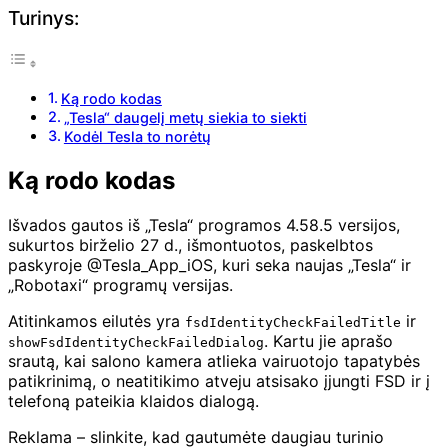
Turinys:
Ką rodo kodas
„Tesla“ daugelį metų siekia to siekti
Kodėl Tesla to norėtų
Ką rodo kodas
Išvados gautos iš „Tesla“ programos 4.58.5 versijos,
sukurtos birželio 27 d., išmontuotos, paskelbtos
paskyroje @Tesla_App_iOS, kuri seka naujas „Tesla“ ir
„Robotaxi“ programų versijas.
Atitinkamos eilutės yra
ir
fsdIdentityCheckFailedTitle
. Kartu jie aprašo
showFsdIdentityCheckFailedDialog
srautą, kai salono kamera atlieka vairuotojo tapatybės
patikrinimą, o neatitikimo atveju atsisako įjungti FSD ir į
telefoną pateikia klaidos dialogą.
Reklama – slinkite, kad gautumėte daugiau turinio