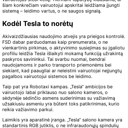
šiam konkrečiam vairuotojui apskritai leidžiama įjungti
sistemą – leidimo vartus, o ne saugos signalą.
Kodėl Tesla to norėtų
Akivaizdžiausias naudojimo atvejis yra prieigos kontrolė.
FSD dabar parduodamas kaip prenumerata, o ne
vienkartinis pirkimas, o aktyvinimo susiejimas su įgaliotu
profiliu leidžia Tesla išlaikyti mokamą funkciją užrakintą
paskyros savininkui. Tai svarbu nuomai, bendrai
naudojamoms ir parko transporto priemonėms bei
siekiant, kad paaugliai ar neleistini vairuotojai neįjungtų
pagalbos vairuotojui sistemos be leidimo.
Taip pat yra Robotaxi kampas. „Tesla“ ambicijos be
vairuotojo labai priklauso nuo salono kameros, o
sėdynėje sėdinčio asmens suderinimas su važiavimą
užsakiusiu asmeniu yra būtent toks patikrinimas, kurio
reikia važiavimo parkui.
Laimikis yra aparatinė įranga. „Tesla“ salono kamera yra
standartinis RGB jutiklis, o ne infraraudonųjų spindulių