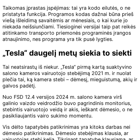
Taikomas įprastas įspėjimas: tai yra kodo eilutės, o ne
pristatyta funkcija. Programos kodas dažnai būna prieš
viešą išleidimą savaitėmis ar mėnesiais, o kai kurie jo
niekada neišsiunčiami. Tiesioginei versijai taip pat reikės
atitinkamo transporto priemonės programinės įrangos
atnaujinimo, nes programa yra tik pusė lygties.
„Tesla“ daugelį metų siekia to siekti
Tai neatsirastų iš niekur. „Tesla“ pirmą kartą suaktyvino
salono kameros vairuotojo stebėjimą 2021 m. ir nuolat
plečia tai, ką kamera stebi – dėmesį, mieguistumą, akių ir
galvos padėtį.
Nuo FSD 12.4 versijos 2024 m. salono kamera virš
galinio vaizdo veidrodžio buvo pagrindinis monitorius,
stebintis vairuotojo veidą ir akis, ieškant dėmesio, o ne
pasikliaujantis vairo sukimo momentu.
Vis dėlto tapatybės patikrinimas yra kitoks darbas nei
dėmesio patikrinimas. Dėmesio stebėjimas klausia, ar
vairuotojas stebi kelią. Tikrinant tapatybę klausiama, ar