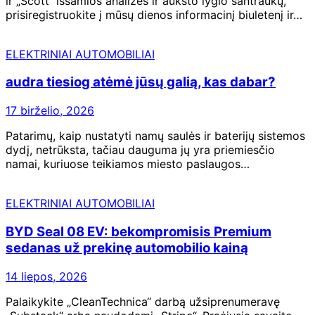
ir „Scott“ išsamios analizės ir aukšto lygio santraukų,
prisiregistruokite į mūsų dienos informacinį biuletenį ir…
ELEKTRINIAI AUTOMOBILIAI
audra tiesiog atėmė jūsų galią, kas dabar?
17 birželio, 2026
Patarimų, kaip nustatyti namų saulės ir baterijų sistemos
dydį, netrūksta, tačiau dauguma jų yra priemiesčio
namai, kuriuose teikiamos miesto paslaugos…
ELEKTRINIAI AUTOMOBILIAI
BYD Seal 08 EV: bekompromisis Premium
sedanas už prekinę automobilio kainą
14 liepos, 2026
Palaikykite „CleanTechnica“ darbą užsiprenumeravę