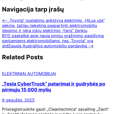
Navigacija tarp įrašų
⟵
„Toyota“ nustebino ankstyva elektrinio „HiLux ute“
sėkme, tačiau neketina paspartinti elektromobilių
diegimo ir nėra jokių elektrinio „Yaris“ ženklų
BYD paskelbė apie naują pinigų grąžinimo pasiūlymą
perkamiems elektromobiliams, nes „Toyota“ yra
didžiausia Australijos automobilių pardavėja
⟶
Related Posts
ELEKTRINIAI AUTOMOBILIAI
„Tesla CyberTruck“ patarimai ir gudrybės po
pirmųjų 15 000 mylių
6 gegužės, 2025
Prisiregistruokite gauti „Cleantechnica“ savaitinę „Zach“