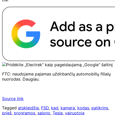
FTC: naudojame pajamas uždirbančių automobilių filialų
nuorodas.
Daugiau.
Source link
Tagged
atskleidžia
,
FSD
,
kad
,
kamera
,
kodas
,
patikrins
,
prieš
,
programos
,
salono
,
Tesla
,
vairuotoją