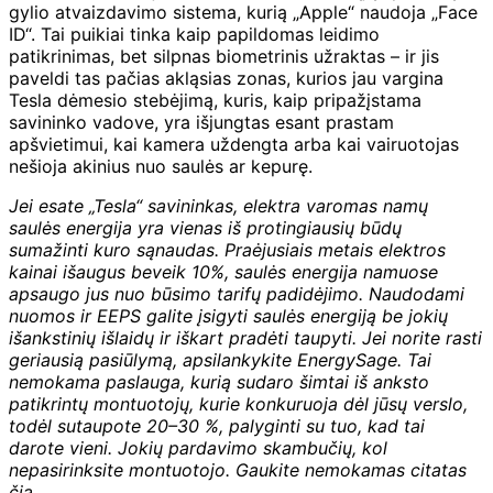
gylio atvaizdavimo sistema, kurią „Apple“ naudoja „Face
ID“. Tai puikiai tinka kaip papildomas leidimo
patikrinimas, bet silpnas biometrinis užraktas – ir jis
paveldi tas pačias akląsias zonas, kurios jau vargina
Tesla dėmesio stebėjimą, kuris, kaip pripažįstama
savininko vadove, yra išjungtas esant prastam
apšvietimui, kai kamera uždengta arba kai vairuotojas
nešioja akinius nuo saulės ar kepurę.
Jei esate „Tesla“ savininkas, elektra varomas namų
saulės energija yra vienas iš protingiausių būdų
sumažinti kuro sąnaudas. Praėjusiais metais elektros
kainai išaugus beveik 10%, saulės energija namuose
apsaugo jus nuo būsimo tarifų padidėjimo. Naudodami
nuomos ir EEPS galite įsigyti saulės energiją be jokių
išankstinių išlaidų ir iškart pradėti taupyti. Jei norite rasti
geriausią pasiūlymą, apsilankykite EnergySage. Tai
nemokama paslauga, kurią sudaro šimtai iš anksto
patikrintų montuotojų, kurie konkuruoja dėl jūsų verslo,
todėl sutaupote 20–30 %, palyginti su tuo, kad tai
darote vieni. Jokių pardavimo skambučių, kol
nepasirinksite montuotojo. Gaukite nemokamas citatas
čia.