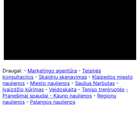
Draugai: -
Marketingo agentūra
-
Teisinės
konsultacijos
-
Skaidrių skenavimas
-
Klaipedos miesto
naujienos
-
Miesto naujienos
-
Saulius Narbutas
-
Įvaizdžio kūrimas
-
Veidoskaita
-
Teniso treniruotės
-
Pranešimai spaudai -
Kauno naujienos
-
Regionų
naujienos
-
Palangos naujienos