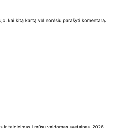
ujo, kai kitą kartą vėl norėsiu parašyti komentarą.
ir talpinimas į mūsų valdomas svetaines. 2026