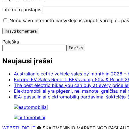
Interneto puslapis
Noriu savo interneto naršyklėje išsaugoti vardą, el. paš
Paieška
Paieška
Naujausi įrašai
Australian electric vehicle sales by month in 2026 
Europe EV Sales Report: BEVs Jump 50% & Reach 2
The best electric bikes you can buy at every price le
Elektromobiliai yra pigesni, nei manote, greičiau nei
IEA: pasauliniai elektromobilių pardavimai šoktelėjo 3
WEBSTUDIO.LT
© SKAITMENINIO MARKETINGO PASLAUGOS. SE