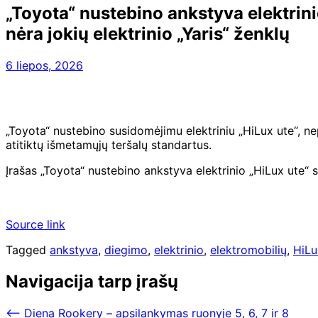
„Toyota“ nustebino ankstyva elektrini
nėra jokių elektrinio „Yaris“ ženklų
6 liepos, 2026
„Toyota“ nustebino susidomėjimu elektriniu „HiLux ute“, nep
atitiktų išmetamųjų teršalų standartus.
Įrašas „Toyota“ nustebino ankstyva elektrinio „HiLux ute“ s
Source link
Tagged
ankstyva
,
diegimo
,
elektrinio
,
elektromobilių
,
HiLu
Navigacija tarp įrašų
⟵
Diena Rookery – apsilankymas ruonyje 5, 6, 7 ir 8