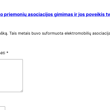
to priemonių asociacijos gimimas ir jos poveikis 
tašką. Tais metais buvo suformuota elektromobilių asociaci
mėti
*