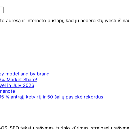
to adresą ir interneto puslapį, kad jų nebereiktų įvesti iš na
– by model and by brand
6% Market Share!
vel in July 2026
 manote
5 % antrąjį ketvirtį ir 50 šalių pasiekė rekordus
O tekstų rašymas, turinio kūrimas, straipsnių rašymas 