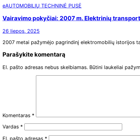
eAUTOMOBILIŲ TECHNINĖ PUSĖ
Vairavimo pokyčiai: 2007 m. Elektrinių transpor
26 liepos, 2025
2007 metai pažymėjo pagrindinį elektromobilių istorijos 
Parašykite komentarą
El. pašto adresas nebus skelbiamas.
Būtini laukeliai pažy
Komentaras
*
Vardas
*
El. pašto adresas
*