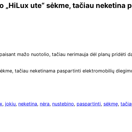
o „HiLux ute“ sėkme, tačiau neketina p
aisant mažo nuotolio, tačiau nerimauja dėl planų pridėti daug
ėkme, tačiau neketinama paspartinti elektromobilių diegimo i
x
,
jokių
,
neketina
,
nėra
,
nustebino
,
paspartinti
,
sėkmę
,
tačia