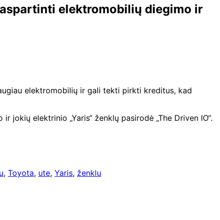
aspartinti elektromobilių diegimo ir
iau elektromobilių ir gali tekti pirkti kreditus, kad
r jokių elektrinio „Yaris“ ženklų pasirodė „The Driven IO“.
u
,
Toyota
,
ute
,
Yaris
,
ženklu