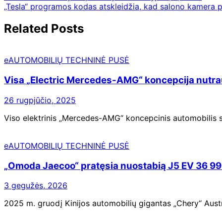
„Tesla“ programos kodas atskleidžia, kad salono kamera pa
Related Posts
eAUTOMOBILIŲ TECHNINĖ PUSĖ
Visa „Electric Mercedes-AMG“ koncepcija nutrau
26 rugpjūčio, 2025
Viso elektrinis „Mercedes-AMG“ koncepcinis automobilis su
eAUTOMOBILIŲ TECHNINĖ PUSĖ
„Omoda Jaecoo“ pratęsia nuostabią J5 EV 36 99
3 gegužės, 2026
2025 m. gruodį Kinijos automobilių gigantas „Chery“ Austr