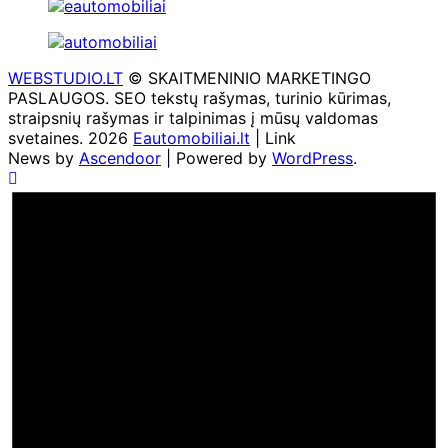
WEBSTUDIO.LT
© SKAITMENINIO MARKETINGO
PASLAUGOS. SEO tekstų rašymas, turinio kūrimas,
straipsnių rašymas ir talpinimas į mūsų valdomas
svetaines. 2026
Eautomobiliai.lt
| Link
News by
Ascendoor
| Powered by
WordPress
.