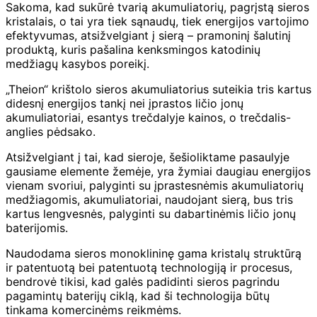
Sakoma, kad sukūrė tvarią akumuliatorių, pagrįstą sieros
kristalais, o tai yra tiek sąnaudų, tiek energijos vartojimo
efektyvumas, atsižvelgiant į sierą – pramoninį šalutinį
produktą, kuris pašalina kenksmingos katodinių
medžiagų kasybos poreikį.
„Theion“ krištolo sieros akumuliatorius suteikia tris kartus
didesnį energijos tankį nei įprastos ličio jonų
akumuliatoriai, esantys trečdalyje kainos, o trečdalis-
anglies pėdsako.
Atsižvelgiant į tai, kad sieroje, šešioliktame pasaulyje
gausiame elemente žemėje, yra žymiai daugiau energijos
vienam svoriui, palyginti su įprastesnėmis akumuliatorių
medžiagomis, akumuliatoriai, naudojant sierą, bus tris
kartus lengvesnės, palyginti su dabartinėmis ličio jonų
baterijomis.
Naudodama sieros monoklininę gama kristalų struktūrą
ir patentuotą bei patentuotą technologiją ir procesus,
bendrovė tikisi, kad galės padidinti sieros pagrindu
pagamintų baterijų ciklą, kad ši technologija būtų
tinkama komercinėms reikmėms.