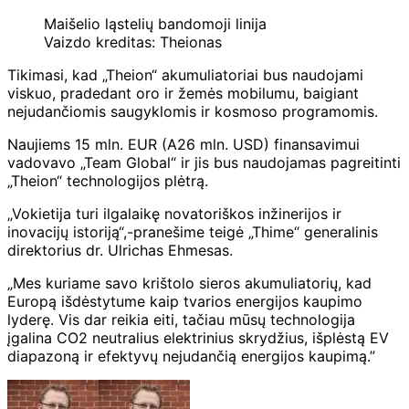
Maišelio ląstelių bandomoji linija
Vaizdo kreditas: Theionas
Tikimasi, kad „Theion“ akumuliatoriai bus naudojami
viskuo, pradedant oro ir žemės mobilumu, baigiant
nejudančiomis saugyklomis ir kosmoso programomis.
Naujiems 15 mln. EUR (A26 mln. USD) finansavimui
vadovavo „Team Global“ ir jis bus naudojamas pagreitinti
„Theion“ technologijos plėtrą.
„Vokietija turi ilgalaikę novatoriškos inžinerijos ir
inovacijų istoriją“,-pranešime teigė „Thime“ generalinis
direktorius dr. Ulrichas Ehmesas.
„Mes kuriame savo krištolo sieros akumuliatorių, kad
Europą išdėstytume kaip tvarios energijos kaupimo
lyderę. Vis dar reikia eiti, tačiau mūsų technologija
įgalina CO2 neutralius elektrinius skrydžius, išplėstą EV
diapazoną ir efektyvų nejudančią energijos kaupimą.”