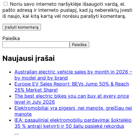
Noriu savo interneto naršyklėje išsaugoti vardą, el.
pašto adresą ir interneto puslapį, kad jų nebereiktų įvesti
iš naujo, kai kitą kartą vėl norėsiu parašyti komentarą.
Paieška
Paieška
Naujausi įrašai
Australian electric vehicle sales by month in 2026 –
by model and by brand
Europe EV Sales Report: BEVs Jump 50% & Reach
26% Market Share!
The best electric bikes you can buy at every price
level in July 2026
Elektromobiliai yra pigesni, nei manote, greičiau nei
manote
IEA: pasauliniai elektromobilių pardavimai šoktelėjo
35 % antrąjį ketvirtį ir 50 šalių pasiekė rekordus