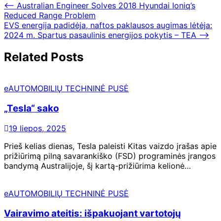
⟵
Australian Engineer Solves 2018 Hyundai Ioniq’s
Reduced Range Problem
EVS energija padidėja, naftos paklausos augimas lėtėja:
2024 m. Spartus pasaulinis energijos pokytis – TEA
⟶
Related Posts
eAUTOMOBILIŲ TECHNINĖ PUSĖ
„Tesla“ sako
19 liepos, 2025
Prieš kelias dienas, Tesla paleisti Kitas vaizdo įrašas apie
prižiūrimą pilną savarankiško (FSD) programinės įrangos
bandymą Australijoje, šį kartą-prižiūrima kelionė…
eAUTOMOBILIŲ TECHNINĖ PUSĖ
Vairavimo ateitis: išpakuojant vartotojų