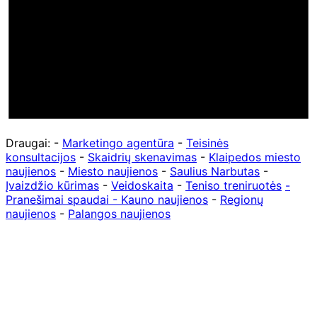
Draugai: -
Marketingo agentūra
-
Teisinės
konsultacijos
-
Skaidrių skenavimas
-
Klaipedos miesto
naujienos
-
Miesto naujienos
-
Saulius Narbutas
-
Įvaizdžio kūrimas
-
Veidoskaita
-
Teniso treniruotės
-
Pranešimai spaudai -
Kauno naujienos
-
Regionų
naujienos
-
Palangos naujienos