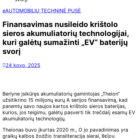
eAUTOMOBILIŲ TECHNINĖ PUSĖ
Finansavimas nusileido krištolo
sieros akumuliatorių technologijai,
kuri galėtų sumažinti „EV“ baterijų
svorį
24 kovo, 2025
Berlyne įsikūręs akumuliatorių gamintojas „Theion“
užsitikrino 15 milijonų eurų A serijos finansavimą, kad
paremtų savo naujos kartos krištolo sieros baterijas,
kurios, jos teigimu, galėtų pasverti tik trečdalį esamų EV
akumuliatorių technologijų.
Theionas buvo įkurtas 2020 m., O jo pavadinimas yra
graikų kalbos žodžio transliteracija sierai, θεῖον.