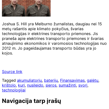
Joshua S. Hill yra Melburno žurnalistas, daugiau nei 15
metų rašantis apie klimato pokyčius, švarias
technologijas ir elektrines transporto priemones. Jis
praneša apie elektrines transporto priemones ir švarias
atnaujinimo ekonomikos ir varomosios technologijas nuo
2012 m. Jo pageidaujamas transporto būdas yra jo
kojos.
Source link
Tagged
akumuliatorių
,
baterijų
,
Finansavimas
,
galėtų
,
krištolo
,
kuri
,
nusileido
,
sieros
,
sumažinti
,
svorį
,
technologijai
Navigacija tarp įrašų