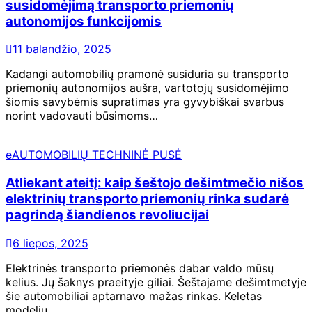
susidomėjimą transporto priemonių
autonomijos funkcijomis
11 balandžio, 2025
Kadangi automobilių pramonė susiduria su transporto
priemonių autonomijos aušra, vartotojų susidomėjimo
šiomis savybėmis supratimas yra gyvybiškai svarbus
norint vadovauti būsimoms…
eAUTOMOBILIŲ TECHNINĖ PUSĖ
Atliekant ateitį: kaip šeštojo dešimtmečio nišos
elektrinių transporto priemonių rinka sudarė
pagrindą šiandienos revoliucijai
6 liepos, 2025
Elektrinės transporto priemonės dabar valdo mūsų
kelius. Jų šaknys praeityje giliai. Šeštajame dešimtmetyje
šie automobiliai aptarnavo mažas rinkas. Keletas
modelių…