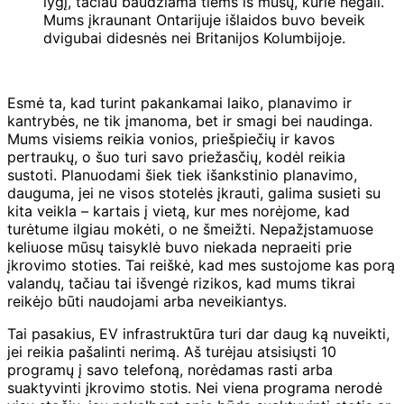
lygį, tačiau baudžiama tiems iš mūsų, kurie negali.
Mums įkraunant Ontarijuje išlaidos buvo beveik
dvigubai didesnės nei Britanijos Kolumbijoje.
Esmė ta, kad turint pakankamai laiko, planavimo ir
kantrybės, ne tik įmanoma, bet ir smagi bei naudinga.
Mums visiems reikia vonios, priešpiečių ir kavos
pertraukų, o šuo turi savo priežasčių, kodėl reikia
sustoti. Planuodami šiek tiek išankstinio planavimo,
dauguma, jei ne visos stotelės įkrauti, galima susieti su
kita veikla – kartais į vietą, kur mes norėjome, kad
turėtume ilgiau mokėti, o ne šmeižti. Nepažįstamuose
keliuose mūsų taisyklė buvo niekada nepraeiti prie
įkrovimo stoties. Tai reiškė, kad mes sustojome kas porą
valandų, tačiau tai išvengė rizikos, kad mums tikrai
reikėjo būti naudojami arba neveikiantys.
Tai pasakius, EV infrastruktūra turi dar daug ką nuveikti,
jei reikia pašalinti nerimą. Aš turėjau atsisiųsti 10
programų į savo telefoną, norėdamas rasti arba
suaktyvinti įkrovimo stotis. Nei viena programa nerodė