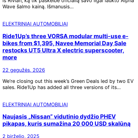
iš Rivian, ką tik paskelbė oficialią savo ilgai laukto Alpha
Wave šalmo kainą. Išmanusis…
ELEKTRINIAI AUTOMOBILIAI
Ride1Up’s three VORSA modular multi-use e-
bikes from $1,395, Navee Memorial Day Sale
restocks UT5 Ultra X electric superscooter,
more
22 gegužės, 2026
We’re closing out this week’s Green Deals led by two EV
sales. Ride1Up has added all three versions of its…
ELEKTRINIAI AUTOMOBILIAI
Naujasis „Nissan“ vidutinio dydžio PHEV
pikapas, kuris sumažina 20 000 USD skalūną
2 birželio, 2025