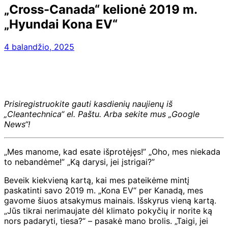
„Cross-Canada“ kelionė 2019 m.
„Hyundai Kona EV“
4 balandžio, 2025
Prisiregistruokite gauti kasdienių naujienų iš
„Cleantechnica“ el. Paštu. Arba sekite mus „Google
News“!
„Mes manome, kad esate išprotėjęs!” „Oho, mes niekada
to nebandėme!” „Ką darysi, jei įstrigai?”
Beveik kiekvieną kartą, kai mes pateikėme mintį
paskatinti savo 2019 m. „Kona EV“ per Kanadą, mes
gavome šiuos atsakymus mainais. Išskyrus vieną kartą.
„Jūs tikrai nerimaujate dėl klimato pokyčių ir norite ką
nors padaryti, tiesa?“ – pasakė mano brolis. „Taigi, jei