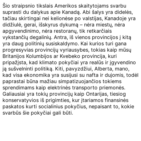
Šio straipsnio tikslais Amerikos skaitytojams svarbu
suprasti du dalykus apie Kanadą. Abi šalys yra didelės,
tačiau skirtingai nei kelionėse po valstijas, Kanadoje yra
didžiulė, gerai, išskyrus dykumą – nėra miestų, nėra
apgyvendinimo, nėra restoranų, tik retkarčiais
vykstančių degalinių. Antra, iš vienos provincijos į kitą
yra daug politinių susiskaldymo. Kai kurios turi gana
progresyvias provincijų vyriausybes, tokias kaip mūsų
Britanijos Kolumbijos ar Kvebeko provincija, kuri
pripažįsta, kad klimato pokyčiai yra realūs ir įgyvendino
ją sušvelninti politiką. Kiti, pavyzdžiui, Alberta, mano,
kad visa ekonomika yra susijusi su nafta ir dujomis, todėl
paprastai būna mažiau simpatizuojančios tokiems
sprendimams kaip elektrinės transporto priemonės.
Galiausiai yra tokių provincijų kaip Ontarijas, tiesiog
konservatyvios iš prigimties, kur įtariamos finansinės
paskatos kurti socialinius pokyčius, nepaisant to, kokie
svarbūs šie pokyčiai gali būti.