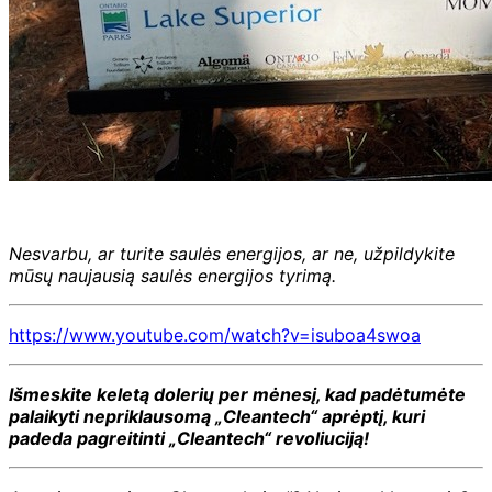
Nesvarbu, ar turite saulės energijos, ar ne, užpildykite
mūsų naujausią saulės energijos tyrimą.
https://www.youtube.com/watch?v=isuboa4swoa
Išmeskite keletą dolerių per mėnesį, kad padėtumėte
palaikyti nepriklausomą „Cleantech“ aprėptį, kuri
padeda pagreitinti „Cleantech“ revoliuciją!