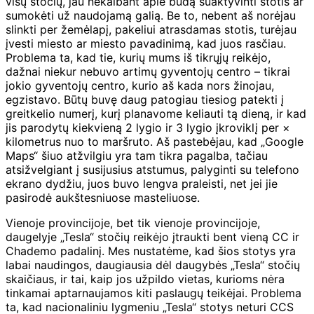
visų stočių, jau nekalbant apie būdą suaktyvinti stotis ar
sumokėti už naudojamą galią. Be to, nebent aš norėjau
slinkti per žemėlapį, pakeliui atrasdamas stotis, turėjau
įvesti miesto ar miesto pavadinimą, kad juos rasčiau.
Problema ta, kad tie, kurių mums iš tikrųjų reikėjo,
dažnai niekur nebuvo artimų gyventojų centro – tikrai
jokio gyventojų centro, kurio aš kada nors žinojau,
egzistavo. Būtų buvę daug patogiau tiesiog patekti į
greitkelio numerį, kurį planavome keliauti tą dieną, ir kad
jis parodytų kiekvieną 2 lygio ir 3 lygio įkroviklį per ×
kilometrus nuo to maršruto. Aš pastebėjau, kad „Google
Maps“ šiuo atžvilgiu yra tam tikra pagalba, tačiau
atsižvelgiant į susijusius atstumus, palyginti su telefono
ekrano dydžiu, juos buvo lengva praleisti, net jei jie
pasirodė aukštesniuose masteliuose.
Vienoje provincijoje, bet tik vienoje provincijoje,
daugelyje „Tesla“ stočių reikėjo įtraukti bent vieną CC ir
Chademo padalinį. Mes nustatėme, kad šios stotys yra
labai naudingos, daugiausia dėl daugybės „Tesla“ stočių
skaičiaus, ir tai, kaip jos užpildo vietas, kurioms nėra
tinkamai aptarnaujamos kiti paslaugų teikėjai. Problema
ta, kad nacionaliniu lygmeniu „Tesla“ stotys neturi CCS