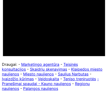
Draugai: -
Marketingo agentūra
-
Teisinės
konsultacijos
-
Skaidrių skenavimas
-
Klaipedos miesto
naujienos
-
Miesto naujienos
-
Saulius Narbutas
-
Įvaizdžio kūrimas
-
Veidoskaita
-
Teniso treniruotės
-
Pranešimai spaudai -
Kauno naujienos
-
Regionų
naujienos
-
Palangos naujienos