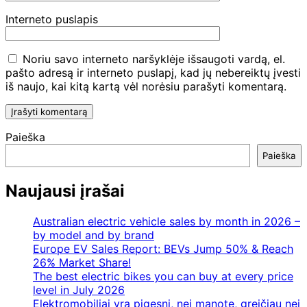
Interneto puslapis
Noriu savo interneto naršyklėje išsaugoti vardą, el.
pašto adresą ir interneto puslapį, kad jų nebereiktų įvesti
iš naujo, kai kitą kartą vėl norėsiu parašyti komentarą.
Paieška
Paieška
Naujausi įrašai
Australian electric vehicle sales by month in 2026 –
by model and by brand
Europe EV Sales Report: BEVs Jump 50% & Reach
26% Market Share!
The best electric bikes you can buy at every price
level in July 2026
Elektromobiliai yra pigesni, nei manote, greičiau nei