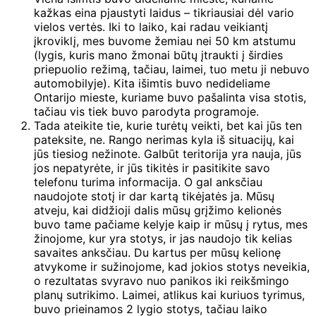
kažkas eina pjaustyti laidus – tikriausiai dėl vario
vielos vertės. Iki to laiko, kai radau veikiantį
įkroviklį, mes buvome žemiau nei 50 km atstumu
(lygis, kuris mano žmonai būtų įtraukti į širdies
priepuolio režimą, tačiau, laimei, tuo metu ji nebuvo
automobilyje). Kita išimtis buvo nedideliame
Ontarijo mieste, kuriame buvo pašalinta visa stotis,
tačiau vis tiek buvo parodyta programoje.
Tada ateikite tie, kurie turėtų veikti, bet kai jūs ten
pateksite, ne. Rango nerimas kyla iš situacijų, kai
jūs tiesiog nežinote. Galbūt teritorija yra nauja, jūs
jos nepatyrėte, ir jūs tikitės ir pasitikite savo
telefonu turima informacija. O gal anksčiau
naudojote stotį ir dar kartą tikėjatės ja. Mūsų
atveju, kai didžioji dalis mūsų grįžimo kelionės
buvo tame pačiame kelyje kaip ir mūsų į rytus, mes
žinojome, kur yra stotys, ir jas naudojo tik kelias
savaites anksčiau. Du kartus per mūsų kelionę
atvykome ir sužinojome, kad jokios stotys neveikia,
o rezultatas svyravo nuo panikos iki reikšmingo
planų sutrikimo. Laimei, atlikus kai kuriuos tyrimus,
buvo prieinamos 2 lygio stotys, tačiau laiko