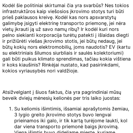
Kodėl šie politiniai skirtumai čia yra svarbūs? Nes tokios
infrastruktūros kaip viešosios įkrovimo stotys turi būti
prieš paklausos kreivę. Kodėl kas nors apsvarstytų
galimybę įsigyti elektrinę transporto priemonę, jei nėra
vietų įkrauti ją už savo namų ribų? Ir kodėl kuri nors
pelno siekianti korporacija turėtų patekti į išlaidas diegti
ir prižiūrėti viešas įkrovimo stotis, jei būtų nedaug, jei
būtų kokių nors elektromobilių, joms naudotis? EV (kartu
su elektriniais šilumos siurbliais ir saulės kolektoriumi)
gali būti puikus klimato sprendimas, tačiau kokia vištiena
ir koks kiaušinis? Rinkėjai nustato, kad pasirinkdami,
kokios vyriausybės nori valdžioje.
Atsižvelgiant į šiuos faktus, čia yra pagrindiniai mūsų
beveik dviejų mėnesių kelionės per tris laiko juostas:
Su keliomis išimtimis, išsamiai aprašytomis žemiau,
3 lygio greito įkrovimo stotys buvo lengvai
prieinamos iki galo, ir tik kartą turėjome laukti, kol
dar viena transporto priemonė baigs įkrovimą.
Viena išimtis buvo dideliame mieste, kuriame