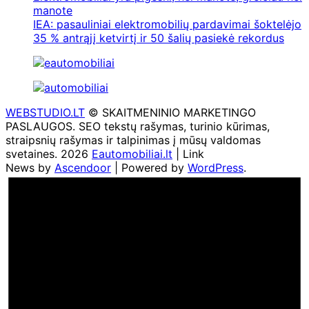
manote
IEA: pasauliniai elektromobilių pardavimai šoktelėjo
35 % antrąjį ketvirtį ir 50 šalių pasiekė rekordus
WEBSTUDIO.LT
© SKAITMENINIO MARKETINGO
PASLAUGOS. SEO tekstų rašymas, turinio kūrimas,
straipsnių rašymas ir talpinimas į mūsų valdomas
svetaines. 2026
Eautomobiliai.lt
| Link
News by
Ascendoor
| Powered by
WordPress
.