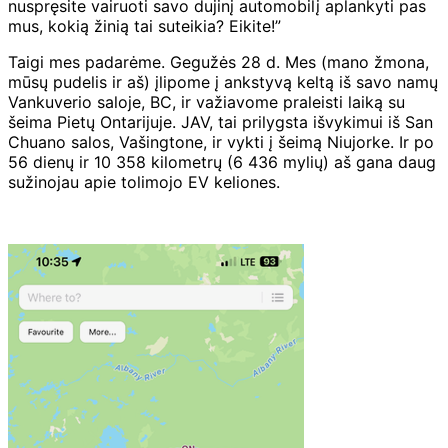
nuspręsite vairuoti savo dujinį automobilį aplankyti pas
mus, kokią žinią tai suteikia? Eikite!”
Taigi mes padarėme. Gegužės 28 d. Mes (mano žmona,
mūsų pudelis ir aš) įlipome į ankstyvą keltą iš savo namų
Vankuverio saloje, BC, ir važiavome praleisti laiką su
šeima Pietų Ontarijuje. JAV, tai prilygsta išvykimui iš San
Chuano salos, Vašingtone, ir vykti į šeimą Niujorke. Ir po
56 dienų ir 10 358 kilometrų (6 436 mylių) aš gana daug
sužinojau apie tolimojo EV keliones.