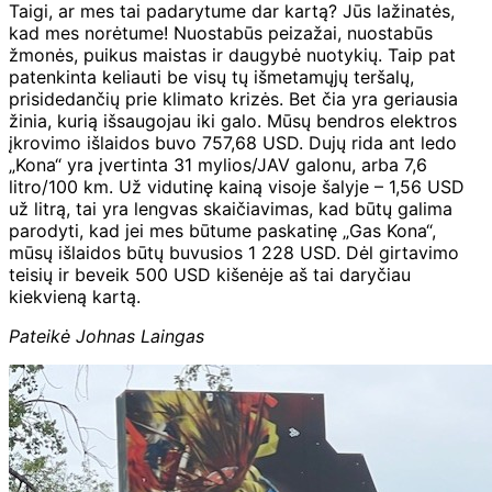
Taigi, ar mes tai padarytume dar kartą? Jūs lažinatės,
kad mes norėtume! Nuostabūs peizažai, nuostabūs
žmonės, puikus maistas ir daugybė nuotykių. Taip pat
patenkinta keliauti be visų tų išmetamųjų teršalų,
prisidedančių prie klimato krizės. Bet čia yra geriausia
žinia, kurią išsaugojau iki galo. Mūsų bendros elektros
įkrovimo išlaidos buvo 757,68 USD. Dujų rida ant ledo
„Kona“ yra įvertinta 31 mylios/JAV galonu, arba 7,6
litro/100 km. Už vidutinę kainą visoje šalyje – 1,56 USD
už litrą, tai yra lengvas skaičiavimas, kad būtų galima
parodyti, kad jei mes būtume paskatinę „Gas Kona“,
mūsų išlaidos būtų buvusios 1 228 USD. Dėl girtavimo
teisių ir beveik 500 USD kišenėje aš tai daryčiau
kiekvieną kartą.
Pateikė Johnas Laingas