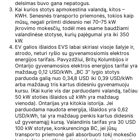
delsimas buvo gana nepatogus.
Kai kurios stotys apmokestina valandą, kitos –
KWH. Senesnės transporto priemonės, tokios kaip
mūsų, negali priimti didesnio nei 70–75 kW
įkrovimo mokesčių, todėl mes esame baudžiami
valandinėse stotyse, kurių pajėgumai yra iki 350
kW.
EV galios išlaidos EVS labai skiriasi visoje šalyje ir,
atrodo, neturi ryšio su gyvenamosiomis elektros
energijos tarifais. Pavyzdžiui, Britų Kolumbijos ir
Ontarijo gyvenamosios elektros energijos tarifai yra
maždaug 0,12 USD/kWh. „BC 3“ lygio stotys
parduoda galią nuo 0,34,8 USD iki 0,39 USD/kWh
arba maždaug tris kartus didesniu gyvenamuoju
kursu. (Kai kurie vis dar parduodami valandą, tačiau
50 kW stoties išlaidos už kWh yra maždaug
vienoda). Ontarijas yra kitokia istorija. Jei
parduodama naudota energija, išlaidos yra 0,62
USD/kWh, tai yra maždaug penkis kartus didesnis
už gyvenamąjį kursą. Valandinis tarifas yra 30 USD
100 kW stotyse, konkurencinga BC, jei jūsų
transporto priemonė gali absorbuoti tokį mokesčio