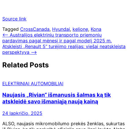
Source link
Tagged
CrossCanada
,
Hyundai
,
kelionę
,
Kona
Navigacija
⟵
Australijos elektrinių transporto priemonių
pardavimas pagal mėnesį ir pagal modelį 2025 m.
tarp
Atskleisti „Renault 5“ turėjimo realijas: viešai neatskleista
įrašų
perspektyva
⟶
Related Posts
ELEKTRINIAI AUTOMOBILIAI
Naujasis „Rivian“ išmanusis šalmas ką tik
atskleidė savo išmaniąją naują kainą
24 lapkričio, 2025
ALSO, naujasis mikromobilumo prekės ženklas, sukurtas