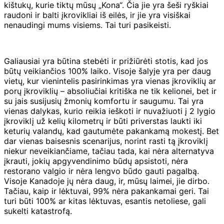
kištukų, kurie tiktų mūsų „Kona“. Čia jie yra šeši ryškiai
raudoni ir balti įkrovikliai iš eilės, ir jie yra visiškai
nenaudingi mums visiems. Tai turi pasikeisti.
Galiausiai yra būtina stebėti ir prižiūrėti stotis, kad jos
būtų veikiančios 100% laiko. Visoje šalyje yra per daug
vietų, kur vienintelis pasirinkimas yra vienas įkroviklių ar
porų įkroviklių – absoliučiai kritiška ne tik kelionei, bet ir
su jais susijusių žmonių komfortu ir saugumu. Tai yra
vienas dalykas, kurio reikia ieškoti ir nuvažiuoti į 2 lygio
įkroviklį už kelių kilometrų ir būti priverstas laukti iki
keturių valandų, kad gautumėte pakankamą mokestį. Bet
dar vienas baisesnis scenarijus, norint rasti tą įkroviklį
niekur neveikiančiame, tačiau tada, kai nėra alternatyva
įkrauti, jokių apgyvendinimo būdų apsistoti, nėra
restorano valgio ir nėra lengvo būdo gauti pagalbą.
Visoje Kanadoje jų nėra daug, ir, mūsų laimei, jie dirbo.
Tačiau, kaip ir lėktuvai, 99% nėra pakankamai geri. Tai
turi būti 100% ar kitas lėktuvas, esantis netoliese, gali
sukelti katastrofą.