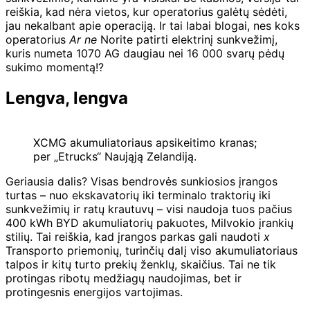
reiškia, kad nėra vietos, kur operatorius galėtų sėdėti,
jau nekalbant apie operaciją. Ir tai labai blogai, nes koks
operatorius
Ar ne
Norite patirti elektrinį sunkvežimį,
kuris numeta 1070 AG daugiau nei 16 000 svarų pėdų
sukimo momentą!?
Lengva, lengva
XCMG akumuliatoriaus apsikeitimo kranas;
per „Etrucks“ Naująją Zelandiją.
Geriausia dalis? Visas bendrovės sunkiosios įrangos
turtas – nuo ekskavatorių iki terminalo traktorių iki
sunkvežimių ir ratų krautuvų – visi naudoja tuos pačius
400 kWh BYD akumuliatorių pakuotes, Milvokio įrankių
stilių. Tai reiškia, kad įrangos parkas gali naudoti
x
Transporto priemonių, turinčių dalį viso akumuliatoriaus
talpos ir kitų turto prekių ženklų, skaičius. Tai ne tik
protingas ribotų medžiagų naudojimas, bet ir
protingesnis energijos vartojimas.