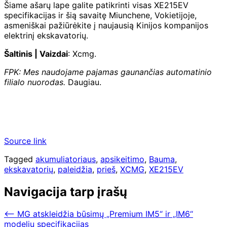
Šiame ašarų lape galite patikrinti visas XE215EV
specifikacijas ir šią savaitę Miunchene, Vokietijoje,
asmeniškai pažiūrėkite į naujausią Kinijos kompanijos
elektrinį ekskavatorių.
Šaltinis | Vaizdai
: Xcmg.
FPK: Mes naudojame pajamas gaunančias automatinio
filialo nuorodas.
Daugiau.
Source link
Tagged
akumuliatoriaus
,
apsikeitimo
,
Bauma
,
ekskavatorių
,
paleidžia
,
prieš
,
XCMG
,
XE215EV
Navigacija tarp įrašų
⟵
MG atskleidžia būsimų „Premium IM5“ ir „IM6“
modelių specifikacijas