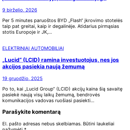
9 birželio, 2026
Per 5 minutes paruoštos BYD „Flash“ įkrovimo stotelės
taip pat greitai, kaip ir degalinėje. Atidarius pirmąsias
stotis Europoje ir JK,…
ELEKTRINIAI AUTOMOBILIAI
„Lucid“ (LCID) ramina investuotojus, nes jos
akcijos pasiekia naują žemumą
19 gruodžio, 2025
Po to, kai „Lucid Group“ (LCID) akcijų kaina šią savaitę
pasiekė naują visų laikų žemumą, bendrovės
komunikacijos vadovas ruošiasi pasiekti…
Parašykite komentarą
El. pašto adresas nebus skelbiamas.
Būtini laukeliai
pažymėti
*