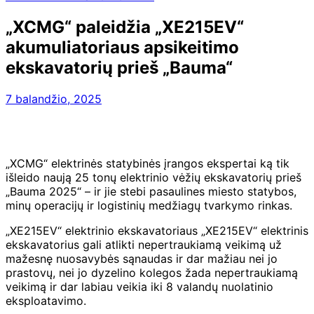
„XCMG“ paleidžia „XE215EV“
akumuliatoriaus apsikeitimo
ekskavatorių prieš „Bauma“
7 balandžio, 2025
„XCMG“ elektrinės statybinės įrangos ekspertai ką tik
išleido naują 25 tonų elektrinio vėžių ekskavatorių prieš
„Bauma 2025“ – ir jie stebi pasaulines miesto statybos,
minų operacijų ir logistinių medžiagų tvarkymo rinkas.
„XE215EV“ elektrinio ekskavatoriaus „XE215EV“ elektrinis
ekskavatorius gali atlikti nepertraukiamą veikimą už
mažesnę nuosavybės sąnaudas ir dar mažiau nei jo
prastovų, nei jo dyzelino kolegos žada nepertraukiamą
veikimą ir dar labiau veikia iki 8 valandų nuolatinio
eksploatavimo.