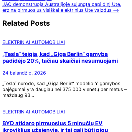
JAC demonstruoja Australijoje sujungtą papildinį Ute,
erzina pirmuosius visiškai elektrinius Ute vaizdus
⟶
Related Posts
ELEKTRINIAI AUTOMOBILIAI
„Tesla“ teigia, kad „Giga Berlin“ gamyba
padidėjo 20%, tačiau skaičiai nesumuojami
24 balandžio, 2026
„Tesla“ nurodo, kad „Giga Berlin“ modelio Y gamybos
pajėgumai yra daugiau nei 375 000 vienetų per metus –
maždaug 93…
ELEKTRINIAI AUTOMOBILIAI
BYD atidaro pirmuosius 5 minučių EV
įkroviklius užsienyje, ir tai gali būti pigu