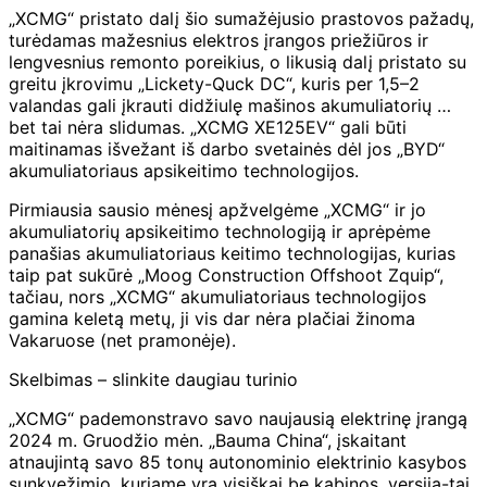
„XCMG“ pristato dalį šio sumažėjusio prastovos pažadų,
turėdamas mažesnius elektros įrangos priežiūros ir
lengvesnius remonto poreikius, o likusią dalį pristato su
greitu įkrovimu „Lickety-Quck DC“, kuris per 1,5–2
valandas gali įkrauti didžiulę mašinos akumuliatorių …
bet tai nėra slidumas. „XCMG XE125EV“ gali būti
maitinamas išvežant iš darbo svetainės dėl jos „BYD“
akumuliatoriaus apsikeitimo technologijos.
Pirmiausia sausio mėnesį apžvelgėme „XCMG“ ir jo
akumuliatorių apsikeitimo technologiją ir aprėpėme
panašias akumuliatoriaus keitimo technologijas, kurias
taip pat sukūrė „Moog Construction Offshoot Zquip“,
tačiau, nors „XCMG“ akumuliatoriaus technologijos
gamina keletą metų, ji vis dar nėra plačiai žinoma
Vakaruose (net pramonėje).
Skelbimas – slinkite daugiau turinio
„XCMG“ pademonstravo savo naujausią elektrinę įrangą
2024 m. Gruodžio mėn. „Bauma China“, įskaitant
atnaujintą savo 85 tonų autonominio elektrinio kasybos
sunkvežimio, kuriame yra visiškai be kabinos, versija-tai