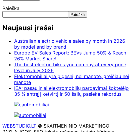
Paieška
Paieška
Naujausi įrašai
Australian electric vehicle sales by month in 2026 –
by model and by brand
Europe EV Sales Report: BEVs Jump 50% & Reach
26% Market Share!
The best electric bikes you can buy at every price
level in July 2026
Elektromobiliai yra pigesni, nei manote, greičiau nei
manote
IEA: pasauliniai elektromobilių pardavimai šoktelėjo
35 % antrąjį ketvirtį ir 50 šalių pasiekė rekordus
WEBSTUDIO.LT
© SKAITMENINIO MARKETINGO
PASLAUGOS. SEO tekstų rašymas, turinio kūrimas,