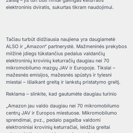
elektroninis dviratis, sukurtas tikram naudojimui.
Tačiau turbūt didžiausia naujiena yra daugiametė
ALSO ir „Amazon“ partnerystė. Mažmeninės prekybos
milžinė įdiegs tūkstančius pedalus valdančių
elektroninių krovinių keturračių daugiau nei 70
mikromobilumo mazgų JAV ir Europoje. Tikslai –
mažesnės emisijos, mažesnės spūstys ir tylesni
miestai – išlaikant greitą ir lankstų pristatymo greitį.
Reklama – slinkite, kad gautumėte daugiau turinio
„Amazon jau valdo daugiau nei 70 mikromobilumo
centrų JAV ir Europos miestuose. Mikromobilumo
sprendimai, pvz., pedalo pagalba valdomi
elektroniniai krovinių keturračiai, leidžia greitai