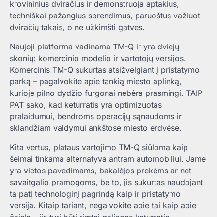
krovininius dviračius ir demonstruoja aptakius,
techniškai pažangius sprendimus, paruoštus važiuoti
dviračių takais, o ne užkimšti gatves.
Naujoji platforma vadinama TM-Q ir yra dviejų
skonių: komercinio modelio ir vartotojų versijos.
Komercinis TM-Q sukurtas atsižvelgiant į pristatymo
parką – pagalvokite apie tankią miesto aplinką,
kurioje pilno dydžio furgonai nebėra prasmingi. TAIP
PAT sako, kad keturratis yra optimizuotas
pralaidumui, bendroms operacijų sąnaudoms ir
sklandžiam valdymui ankštose miesto erdvėse.
Kita vertus, plataus vartojimo TM-Q siūloma kaip
šeimai tinkama alternatyva antram automobiliui. Jame
yra vietos pavedimams, bakalėjos prekėms ar net
savaitgalio pramogoms, be to, jis sukurtas naudojant
tą patį technologinį pagrindą kaip ir pristatymo
versija. Kitaip tariant, negalvokite apie tai kaip apie
žaislą – jis turi būti rimtai galingas keturratis