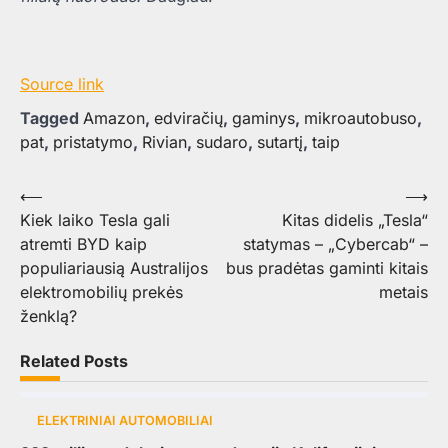
Source link
Tagged
Amazon
,
edviračių
,
gaminys
,
mikroautobuso
,
pat
,
pristatymo
,
Rivian
,
sudaro
,
sutartį
,
taip
Navigacija
⟵
⟶
Kiek laiko Tesla gali
Kitas didelis „Tesla“
tarp
atremti BYD kaip
statymas – „Cybercab“ –
įrašų
populiariausią Australijos
bus pradėtas gaminti kitais
elektromobilių prekės
metais
ženklą?
Related Posts
ELEKTRINIAI AUTOMOBILIAI