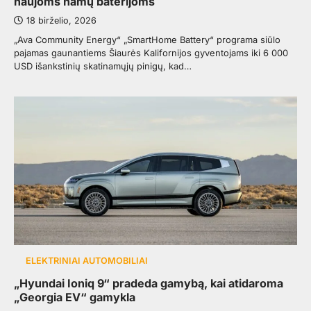
naujoms namų baterijoms
18 birželio, 2026
„Ava Community Energy“ „SmartHome Battery“ programa siūlo
pajamas gaunantiems Šiaurės Kalifornijos gyventojams iki 6 000
USD išankstinių skatinamųjų pinigų, kad…
ELEKTRINIAI AUTOMOBILIAI
„Hyundai Ioniq 9“ pradeda gamybą, kai atidaroma
„Georgia EV“ gamykla