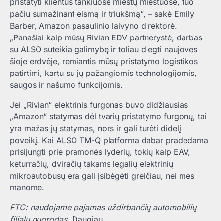
pristatyti klientus tankiuose miestų miestuose, tuo
pačiu sumažinant eismą ir triukšmą“, – sakė Emily
Barber, Amazon pasaulinio laivyno direktorė.
„Panašiai kaip mūsų Rivian EDV partnerystė, darbas
su ALSO suteikia galimybę ir toliau diegti naujoves
šioje erdvėje, remiantis mūsų pristatymo logistikos
patirtimi, kartu su jų pažangiomis technologijomis,
saugos ir našumo funkcijomis.
Jei „Rivian“ elektrinis furgonas buvo didžiausias
„Amazon“ statymas dėl tvarių pristatymo furgonų, tai
yra mažas jų statymas, nors ir gali turėti didelį
poveikį. Kai ALSO TM-Q platforma dabar pradedama
prisijungti prie pramonės lyderių, tokių kaip EAV,
keturračių, dviračių takams legalių elektrinių
mikroautobusų era gali įsibėgėti greičiau, nei mes
manome.
FTC: naudojame pajamas uždirbančių automobilių
filialų nuorodas.
Daugiau.