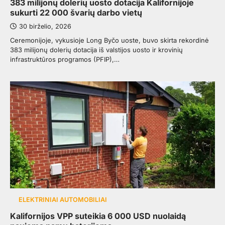
383 milijonų dolerių uosto dotacija Kalifornijoje
sukurti 22 000 švarių darbo vietų
30 birželio, 2026
Ceremonijoje, vykusioje Long Byčo uoste, buvo skirta rekordinė
383 milijonų dolerių dotacija iš valstijos uosto ir krovinių
infrastruktūros programos (PFIP),…
ELEKTRINIAI AUTOMOBILIAI
Kalifornijos VPP suteikia 6 000 USD nuolaidą