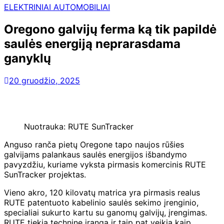
ELEKTRINIAI AUTOMOBILIAI
Oregono galvijų ferma ką tik papildė
saulės energiją neprarasdama
ganyklų
20 gruodžio, 2025
Nuotrauka: RUTE SunTracker
Anguso ranča pietų Oregone tapo naujos rūšies
galvijams palankaus saulės energijos išbandymo
pavyzdžiu, kuriame vyksta pirmasis komercinis RUTE
SunTracker projektas.
Vieno akro, 120 kilovatų matrica yra pirmasis realus
RUTE patentuoto kabelinio saulės sekimo įrenginio,
specialiai sukurto kartu su ganomų galvijų, įrengimas.
RUTE tiekia techninę įrangą ir taip pat veikia kaip