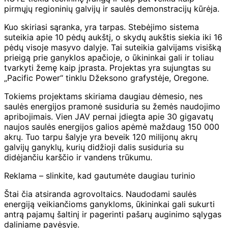
pirmųjų regioninių galvijų ir saulės demonstracijų kūrėja.
Kuo skiriasi sąranka, yra tarpas. Stebėjimo sistema
suteikia apie 10 pėdų aukštį, o skydų aukštis siekia iki 16
pėdų visoje masyvo dalyje. Tai suteikia galvijams visišką
prieigą prie ganyklos apačioje, o ūkininkai gali ir toliau
tvarkyti žemę kaip įprasta. Projektas yra sujungtas su
„Pacific Power“ tinklu Džeksono grafystėje, Oregone.
Tokiems projektams skiriama daugiau dėmesio, nes
saulės energijos pramonė susiduria su žemės naudojimo
apribojimais. Vien JAV pernai įdiegta apie 30 gigavatų
naujos saulės energijos galios apėmė maždaug 150 000
akrų. Tuo tarpu šalyje yra beveik 120 milijonų akrų
galvijų ganyklų, kurių didžioji dalis susiduria su
didėjančiu karščio ir vandens trūkumu.
Reklama – slinkite, kad gautumėte daugiau turinio
Štai čia atsiranda agrovoltaics. Naudodami saulės
energiją veikiančioms ganykloms, ūkininkai gali sukurti
antrą pajamų šaltinį ir pagerinti pašarų auginimo sąlygas
daliniame pavėsyje.