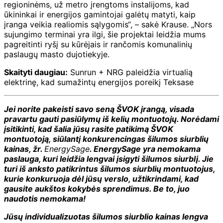
regioninėms, už metro įrengtoms instalijoms, kad
ūkininkai ir energijos gamintojai galėtų matyti, kaip
įranga veikia realiomis sąlygomis“, – sakė Krause. „Nors
sujungimo terminai yra ilgi, šie projektai leidžia mums
pagreitinti ryšį su kūrėjais ir rančomis komunalinių
paslaugų masto dujotiekyje.
Skaityti daugiau:
Sunrun + NRG paleidžia virtualią
elektrinę, kad sumažintų energijos poreikį Teksase
Jei norite pakeisti savo seną ŠVOK įrangą, visada
pravartu gauti pasiūlymų iš kelių montuotojų. Norėdami
įsitikinti, kad šalia jūsų rasite patikimą ŠVOK
montuotoją, siūlantį konkurencingas šilumos siurblių
kainas, žr.
EnergySage
. EnergySage yra nemokama
paslauga, kuri leidžia lengvai įsigyti šilumos siurblį. Jie
turi iš anksto patikrintus šilumos siurblių montuotojus,
kurie konkuruoja dėl jūsų verslo, užtikrindami, kad
gausite aukštos kokybės sprendimus. Be to, juo
naudotis nemokama!
Jūsų individualizuotas šilumos siurblio kainas lengva