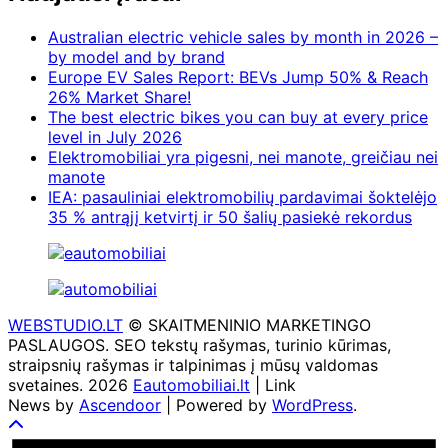
Australian electric vehicle sales by month in 2026 –
by model and by brand
Europe EV Sales Report: BEVs Jump 50% & Reach
26% Market Share!
The best electric bikes you can buy at every price
level in July 2026
Elektromobiliai yra pigesni, nei manote, greičiau nei
manote
IEA: pasauliniai elektromobilių pardavimai šoktelėjo
35 % antrąjį ketvirtį ir 50 šalių pasiekė rekordus
WEBSTUDIO.LT
© SKAITMENINIO MARKETINGO
PASLAUGOS. SEO tekstų rašymas, turinio kūrimas,
straipsnių rašymas ir talpinimas į mūsų valdomas
svetaines. 2026
Eautomobiliai.lt
| Link
News by
Ascendoor
| Powered by
WordPress
.