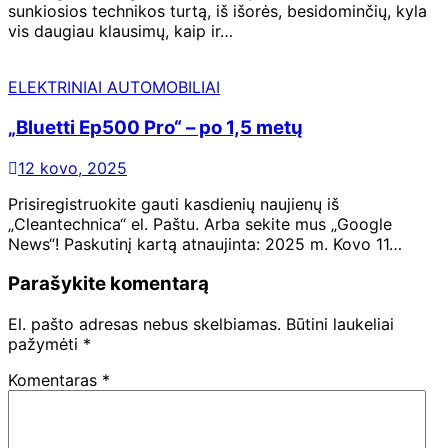
sunkiosios technikos turtą, iš išorės, besidominčių, kyla
vis daugiau klausimų, kaip ir…
ELEKTRINIAI AUTOMOBILIAI
„Bluetti Ep500 Pro“ – po 1,5 metų
12 kovo, 2025
Prisiregistruokite gauti kasdienių naujienų iš
„Cleantechnica“ el. Paštu. Arba sekite mus „Google
News“! Paskutinį kartą atnaujinta: 2025 m. Kovo 11…
Parašykite komentarą
El. pašto adresas nebus skelbiamas.
Būtini laukeliai
pažymėti
*
Komentaras
*