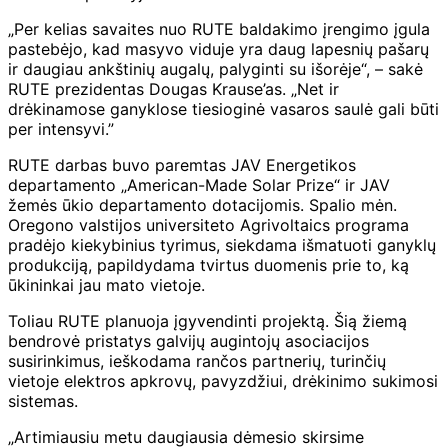
„Per kelias savaites nuo RUTE baldakimo įrengimo įgula
pastebėjo, kad masyvo viduje yra daug lapesnių pašarų
ir daugiau ankštinių augalų, palyginti su išorėje“, – sakė
RUTE prezidentas Dougas Krause’as. „Net ir
drėkinamose ganyklose tiesioginė vasaros saulė gali būti
per intensyvi.”
RUTE darbas buvo paremtas JAV Energetikos
departamento „American-Made Solar Prize“ ir JAV
žemės ūkio departamento dotacijomis. Spalio mėn.
Oregono valstijos universiteto Agrivoltaics programa
pradėjo kiekybinius tyrimus, siekdama išmatuoti ganyklų
produkciją, papildydama tvirtus duomenis prie to, ką
ūkininkai jau mato vietoje.
Toliau RUTE planuoja įgyvendinti projektą. Šią žiemą
bendrovė pristatys galvijų augintojų asociacijos
susirinkimus, ieškodama rančos partnerių, turinčių
vietoje elektros apkrovų, pavyzdžiui, drėkinimo sukimosi
sistemas.
„Artimiausiu metu daugiausia dėmesio skirsime