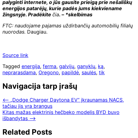
palyginti internete, o jūs gausite prieigą prie nešališkų
energijos patarėjų, kurie padės jums kiekviename
žingsnyje. Pradėkite
čia
. – *skelbimas
FTC: naudojame pajamas uždirbančių automobilių filialų
nuorodas.
Daugiau.
Source link
Tagged
energija
,
ferma
,
galvijų
,
ganyklų
,
ką
,
neprarasdama
,
Oregono
,
papildė
,
saulės
,
tik
Navigacija tarp įrašų
⟵
„Dodge Charger Daytona EV“ įkraunamas NACS,
tačiau jis yra brangus
Kitas mažas elektrinis hečbeko modelis BYD buvo
išbandytas
⟶
Related Posts