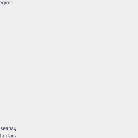
degimo
 seansų
arifais