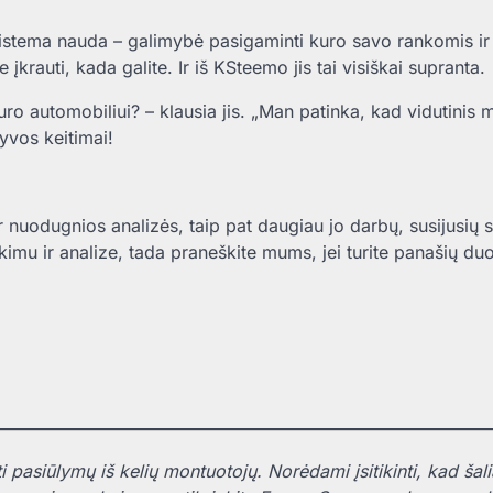
 sistema nauda – galimybė pasigaminti kuro savo rankomis ir
krauti, kada galite. Ir iš KSteemo jis tai visiškai supranta.
uro automobiliui? – klausia jis. „Man patinka, kad vidutinis m
yvos keitimai!
 nuodugnios analizės, taip pat daugiau jo darbų, susijusių s
imu ir analize, tada praneškite mums, jei turite panašių d
i pasiūlymų iš kelių montuotojų. Norėdami įsitikinti, kad šali