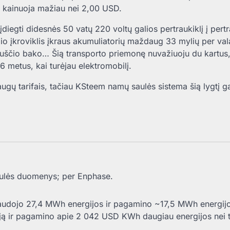
 kainuoja mažiau nei 2,00 USD.
u įdiegti didesnės 50 vatų 220 voltų galios pertraukiklį į pertr
2 lygio įkroviklis įkraus akumuliatorių maždaug 33 mylių per va
š tuščio bako… Šią transporto priemonę nuvažiuoju du kartus, 
i 6 metus, kai turėjau elektromobilį.
augų tarifais, tačiau KSteem namų saulės sistema šią lygtį g
lės duomenys; per Enphase.
audojo 27,4 MWh energijos ir pagamino ~17,5 MWh energijos
ją ir pagamino apie 2 042 USD KWh daugiau energijos nei t