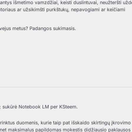
jantys išmetimo vamzdžiai, keisti duslintuvai, neužteršti už
ratoriaus ar užsikimšti purkštukų, nepavogiami ar keičiami
s dvejus metus? Padangos sukimasis.
 sukūrė Notebook LM per KSteem.
nktus duomenis, kurie taip pat išskaido skirtingų įkrovimo
d net maksimalus papildomas mokestis didžiausio paklausos t