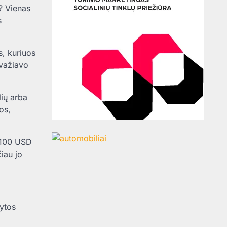
? Vienas
s
, kuriuos
uvažiavo
lių arba
os,
2100 USD
iau jo
pytos