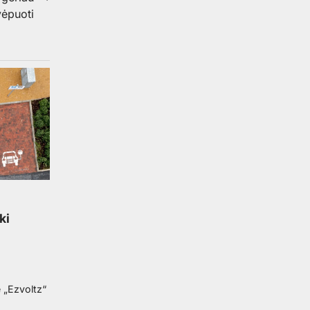
vėpuoti
ki
 „Ezvoltz“