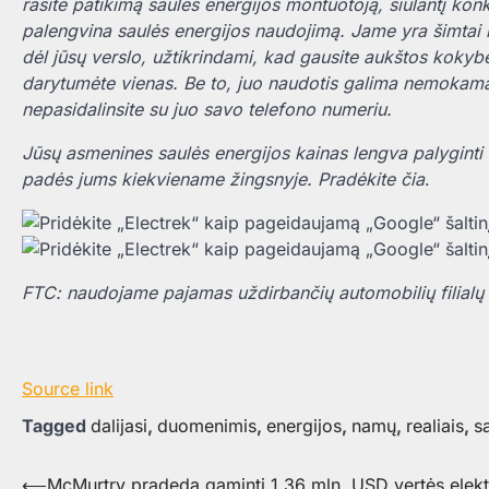
rasite patikimą saulės energijos montuotoją, siūlantį kon
palengvina saulės energijos naudojimą. Jame yra šimtai i
dėl jūsų verslo, užtikrindami, kad gausite aukštos kokyb
darytumėte vienas. Be to, juo naudotis galima nemokamai
nepasidalinsite su juo savo telefono numeriu.
Jūsų asmenines saulės energijos kainas lengva palyginti in
padės jums kiekviename žingsnyje.
Pradėkite čia
.
FTC: naudojame pajamas uždirbančių automobilių filialų
Source link
Tagged
dalijasi
,
duomenimis
,
energijos
,
namų
,
realiais
,
s
Navigacija
⟵
McMurtry pradeda gaminti 1,36 mln. USD vertės elektr