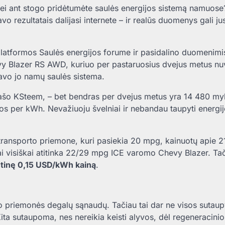
 jei ant stogo pridėtumėte saulės energijos sistemą namuose
o rezultatais dalijasi internete – ir realūs duomenys gali ju
latformos Saulės energijos forume ir pasidalino duomenimis
 Blazer RS ​​AWD, kuriuo per pastaruosius dvejus metus n
ravo jo namų saulės sistema.
 rašo KSteem, – bet bendras per dvejus metus yra 14 480 my
ios per kWh. Nevažiuoju švelniai ir nebandau taupyti energij
transporto priemone, kuri pasiekia 20 mpg, kainuotų apie 
i visiškai atitinka 22/29 mpg ICE varomo Chevy Blazer. Tač
utinę 0,15 USD/kWh kainą
.
rto priemonės degalų sąnaudų. Tačiau tai dar ne visos sutau
„Kita sutaupoma, nes nereikia keisti alyvos, dėl regeneracinio