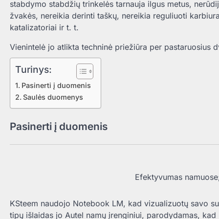
stabdymo stabdžių trinkelės tarnauja ilgus metus, nerūdi
žvakės, nereikia derinti taškų, nereikia reguliuoti karbiu
katalizatoriai ir t. t.
Vienintelė jo atlikta techninė priežiūra per pastaruosiu
Turinys:
Pasinerti į duomenis
Saulės duomenys
Pasinerti į duomenis
Efektyvumas namuose;
KSteem naudojo Notebook LM, kad vizualizuotų savo suri
tipų išlaidas jo Autel namų įrenginiui, parodydamas, ka