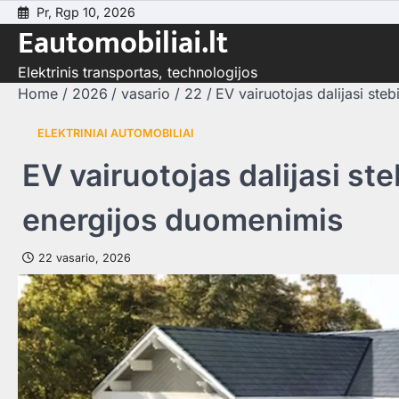
Skip
Pr, Rgp 10, 2026
Eautomobiliai.lt
to
content
Elektrinis transportas, technologijos
Home
2026
vasario
22
EV vairuotojas dalijasi ste
ELEKTRINIAI AUTOMOBILIAI
EV vairuotojas dalijasi st
energijos duomenimis
22 vasario, 2026