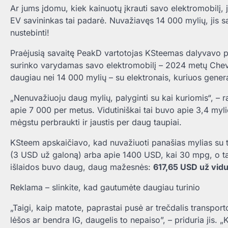
Ar jums įdomu, kiek kainuotų įkrauti savo elektromobilį,
EV savininkas tai padarė. Nuvažiavęs 14 000 mylių, jis sav
nustebinti!
Praėjusią savaitę PeakD vartotojas KSteemas dalyvavo p
surinko varydamas savo elektromobilį – 2024 metų Chevy
daugiau nei 14 000 mylių – su elektronais, kuriuos gene
„Nenuvažiuoju daug mylių, palyginti su kai kuriomis“, –
apie 7 000 per metus. Vidutiniškai tai buvo apie 3,4 myl
mėgstu perbraukti ir jaustis per daug taupiai.
KSteem apskaičiavo, kad nuvažiuoti panašias mylias su 
(3 USD už galoną) arba apie 1400 USD, kai 30 mpg, o ta
išlaidos buvo daug, daug mažesnės:
617,65 USD už vid
Reklama – slinkite, kad gautumėte daugiau turinio
„Taigi, kaip matote, paprastai pusė ar trečdalis transpo
lėšos ar bendra IG, daugelis to nepaiso”, – priduria jis. 