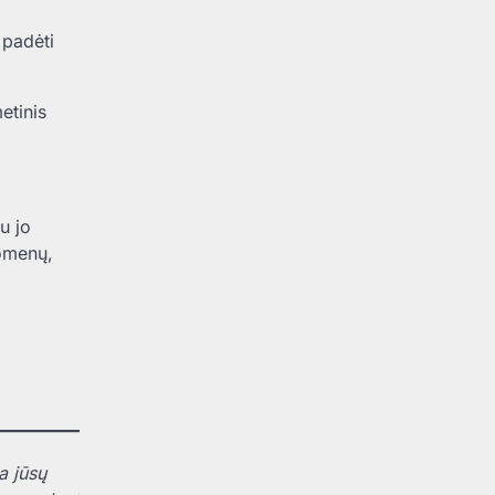
 padėti
etinis
u jo
uomenų,
a jūsų