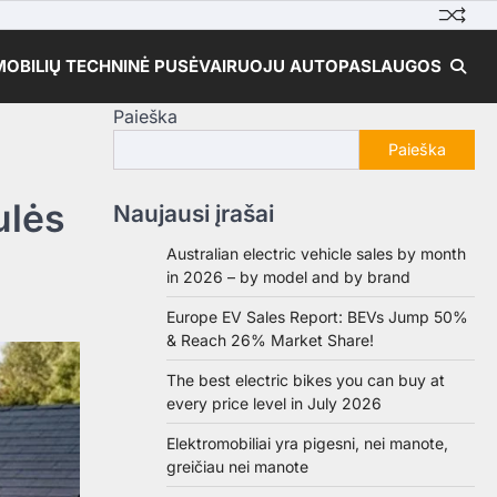
OBILIŲ TECHNINĖ PUSĖ
VAIRUOJU AUTO
PASLAUGOS
Paieška
Paieška
ulės
Naujausi įrašai
Australian electric vehicle sales by month
in 2026 – by model and by brand
Europe EV Sales Report: BEVs Jump 50%
& Reach 26% Market Share!
The best electric bikes you can buy at
every price level in July 2026
Elektromobiliai yra pigesni, nei manote,
greičiau nei manote