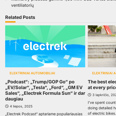
ventiliatorių
tarp
įrašų
Related Posts
ELEKTRINIAI AUTOMOBILIAI
ELEKTRINIAI 
„Podcast“: „Trump/GOP Go“ po
The best ele
„EV/Solar“, „Tesla“, „Ford“, „GM EV
at every pri
Sales“, „Electrek Formula Sun“ ir dar
3 lapkričio, 20
daugiau
I’ve spent count
4 liepos, 2025
doing detailed 
of electric bike
„Electrek Podcast“ aptariame populiariausias