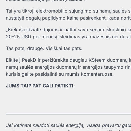
Tai yra tikroji elektromobilio sujungimo su namų saulės
nustatyti degalų papildymo kainą pasirenkant, kada norite į
„Kiek išleidžiate dujoms ir naftai savo senam iškastinio k
20–25 USD per mėnesį išleidimas yra mažesnis nei du al
Tas pats, drauge. Visiškai tas pats.
Eikite į PeakD ir peržiūrėkite daugiau KSteem duomenų ir
namų saulės energijos duomenų ir energijos taupymo rink
kuriais galite pasidalinti su mumis komentaruose.
JUMS TAIP PAT GALI PATIKTI
:
Jei ketinate naudoti saulės energiją, visada pravartu gaut