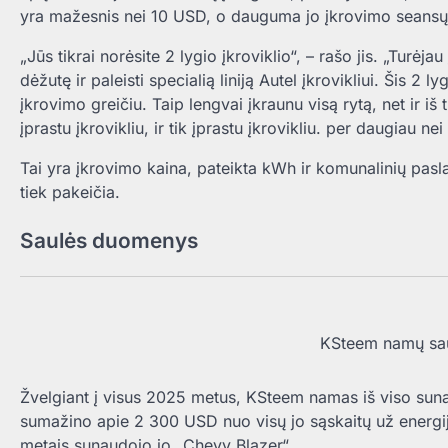
yra mažesnis nei 10 USD, o dauguma jo įkrovimo seansų
„Jūs tikrai norėsite 2 lygio įkroviklio“, – rašo jis. „Turėja
dėžutę ir paleisti specialią liniją Autel įkrovikliui. Šis 
įkrovimo greičiu. Taip lengvai įkraunu visą rytą, net ir i
įprastu įkrovikliu, ir tik įprastu įkrovikliu. per daugiau ne
Tai yra įkrovimo kaina, pateikta kWh ir komunalinių pasl
tiek pakeičia.
Saulės duomenys
KSteem namų sau
Žvelgiant į visus 2025 metus, KSteem namas iš viso sun
sumažino apie 2 300 USD nuo visų jo sąskaitų už energi
metais sunaudojo jo „Chevy Blazer“.