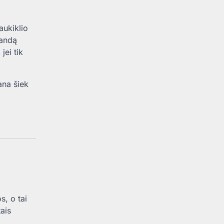
aukiklio
landą
jei tik
ana šiek
, o tai
ais