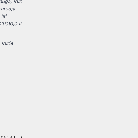
uga, kuri
kuruoja
tai
tuotojo ir
 kurie
 geriau
⟶