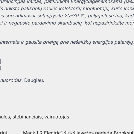
kurencingas kainas, patikrinkite
EnergySage
nemokama pasla
š anksto patikrintų saulės kolektorių montuotojų, kurie kon
ės sprendimus ir sutaupysite 20–30 %, palyginti su tuo, kad 
 ir negausite pardavimo skambučių, kol nepasirinksite mon
ternete ir gausite prieigą prie nešališkų energijos patarėjų,
 nuorodas.
Daugiau.
aulės
,
stebinančiais
,
vairuotojas
inį
„Mack LR Electric“ šiukšliavežės padeda Bronksui