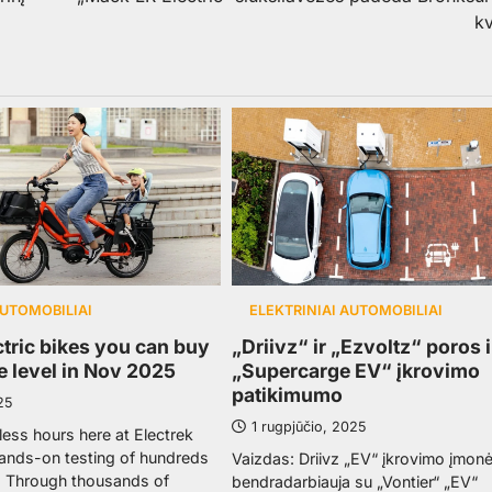
k
AUTOMOBILIAI
ELEKTRINIAI AUTOMOBILIAI
ctric bikes you can buy
„Driivz“ ir „Ezvoltz“ poros i
ce level in Nov 2025
„Supercarge EV“ įkrovimo
patikimumo
25
1 rugpjūčio, 2025
less hours here at Electrek
hands-on testing of hundreds
Vaizdas: Driivz „EV“ įkrovimo įmonė
s. Through thousands of
bendradarbiauja su „Vontier“ „EV“