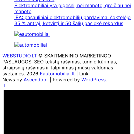
Elektromobiliai yra pigesni, nei manote, greičiau nei
manote
IEA: pasauliniai elektromobilių pardavimai šoktelėjo
35 % antrąjį ketvirtį ir 50 šalių pasiekė rekordus
WEBSTUDIO.LT
© SKAITMENINIO MARKETINGO
PASLAUGOS. SEO tekstų rašymas, turinio kūrimas,
straipsnių rašymas ir talpinimas į mūsų valdomas
svetaines. 2026
Eautomobiliai.lt
| Link
News by
Ascendoor
| Powered by
WordPress
.