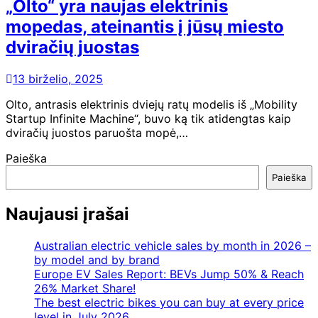
„Olto“ yra naujas elektrinis
mopedas, ateinantis į jūsų miesto
dviračių juostas
13 birželio, 2025
Olto, antrasis elektrinis dviejų ratų modelis iš „Mobility
Startup Infinite Machine“, buvo ką tik atidengtas kaip
dviračių juostos paruošta mopė,…
Paieška
Paieška
Naujausi įrašai
Australian electric vehicle sales by month in 2026 –
by model and by brand
Europe EV Sales Report: BEVs Jump 50% & Reach
26% Market Share!
The best electric bikes you can buy at every price
level in July 2026