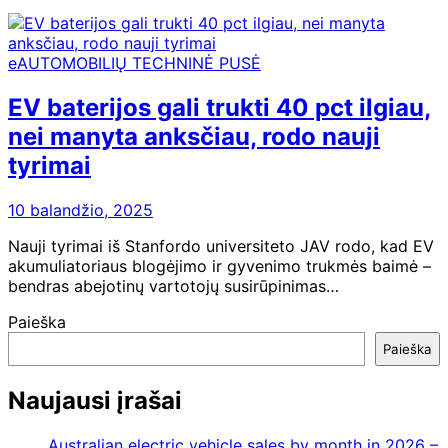
eAUTOMOBILIŲ TECHNINĖ PUSĖ
EV baterijos gali trukti 40 pct ilgiau,
nei manyta anksčiau, rodo nauji
tyrimai
10 balandžio, 2025
Nauji tyrimai iš Stanfordo universiteto JAV rodo, kad EV
akumuliatoriaus blogėjimo ir gyvenimo trukmės baimė –
bendras abejotinų vartotojų susirūpinimas…
Paieška
Paieška
Naujausi įrašai
Australian electric vehicle sales by month in 2026 –