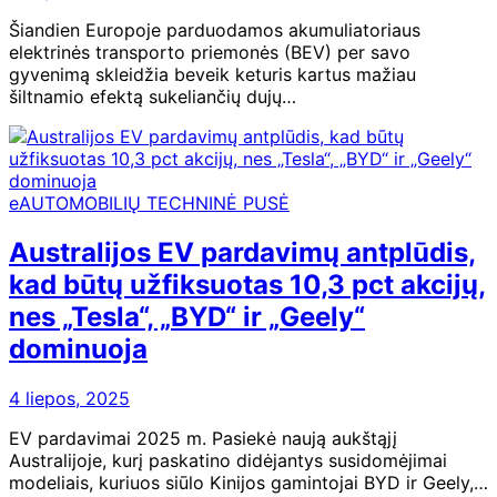
Šiandien Europoje parduodamos akumuliatoriaus
elektrinės transporto priemonės (BEV) per savo
gyvenimą skleidžia beveik keturis kartus mažiau
šiltnamio efektą sukeliančių dujų…
eAUTOMOBILIŲ TECHNINĖ PUSĖ
Australijos EV pardavimų antplūdis,
kad būtų užfiksuotas 10,3 pct akcijų,
nes „Tesla“, „BYD“ ir „Geely“
dominuoja
4 liepos, 2025
EV pardavimai 2025 m. Pasiekė naują aukštąjį
Australijoje, kurį paskatino didėjantys susidomėjimai
modeliais, kuriuos siūlo Kinijos gamintojai BYD ir Geely,…