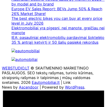
by model and by brand
Europe EV Sales Report: BEVs Jump 50% & Reach
26% Market Share!
The best electric bikes you can buy at every price
level in July 2026
Elektromobiliai yra pigesni, nei manote, greičiau nei
manote
IEA: pasauliniai elektromobilių pardavimai šoktelėjo
35 % antrąjį ketvirtį ir 50 šalių pasiekė rekordus
WEBSTUDIO.LT
© SKAITMENINIO MARKETINGO
PASLAUGOS. SEO tekstų rašymas, turinio kūrimas,
straipsnių rašymas ir talpinimas į mūsų valdomas
svetaines. 2026
Eautomobiliai.lt
| Link
News by
Ascendoor
| Powered by
WordPress
.