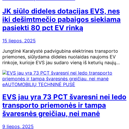
JK siūlo dideles dotacijas EVS, nes
iki dešimtmečio pabaigos siekiama
pasiekti 80 pct EV rinką
15 liepos, 2025
Jungtinė Karalystė padvigubina elektrines transporto
priemones, siūlydama dideles nuolaidas naujoms EV
rinkoje, kurioje EVS jau sudaro vieną iš keturių naujų…
eAUTOMOBILIŲ TECHNINĖ PUSĖ
EVS jau yra 73 PCT švaresni nei ledo
transporto priemonės ir tampa
švaresnės greičiau, nei manė
9 liepos, 2025