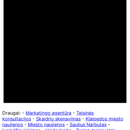
Draugai: -
Marketingo agentūra
-
Teisinės
konsultacijos
-
Skaidrių skenavimas
-
Klaipedos miesto
naujienos
-
Miesto naujienos
-
Saulius Narbutas
-