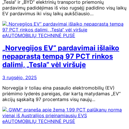
„Tesla“ ir „BYD“ elektrinių transporto priemonių
pardavimų padidėjimas iš viso rugsėjį padidino visų laikų
EV pardavimus iki visų laikų aukščiausio…
eAUTOMOBILIŲ TECHNINĖ PUSĖ
„Norvegijos EV“ pardavimai išlaiko
nepaprastą tempą 97 PCT rinkos
dalimi, „Tesla“ vėl viršuje
3 rugsėjo, 2025
Norvegija ir toliau eina pasaulio elektromobilių (EV)
priėmimo lyderės pareigas, dar kartą matydamas „EV“
akcijų sąskaitą 97 procentams visų naujų…
eAUTOMOBILIŲ TECHNINĖ PUSĖ