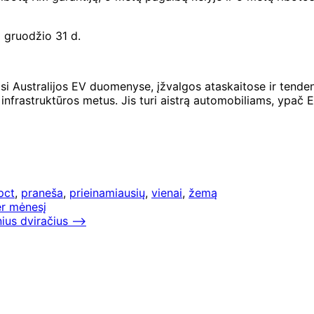
i gruodžio 31 d.
jasi Australijos EV duomenyse, įžvalgos ataskaitose ir tenden
infrastruktūros metus. Jis turi aistrą automobiliams, ypač E
pct
,
praneša
,
prieinamiausių
,
vienai
,
žemą
r mėnesį
nius dviračius
⟶