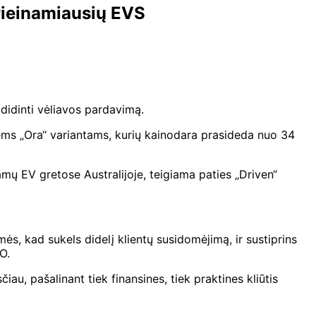
rieinamiausių EVS
idinti vėliavos pardavimą.
siems „Ora“ variantams, kurių kainodara prasideda nuo 34
mų EV gretose Australijoje, teigiama paties „Driven“
, kad sukels didelį klientų susidomėjimą, ir sustiprins
O.
, pašalinant tiek finansines, tiek praktines kliūtis