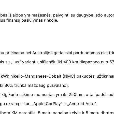
bės išlaidos yra mažesnės, palyginti su daugybe ledo automo
lus finansų pasiūlymas rinkoje.
iau prieinama nei Australijos geriausiai parduodamas elektr
is su „Lux“ variantu, siūlančiu iki 400 km diapazono nuo 57
,5 ​​kWh nikelio-Manganese-Cobalt (NMC) pakuotės, užtikri
 iki 80% trunka maždaug pusvalandį.
variklį, kurio sukimo momentas yra iki 250 nm, o tai padės 
gų ekraną ir turi „Apple CarPlay“ ir „Android Auto“.
 neribotą KM garantiją, 5 metų pagalbą kelyje ir 5 metų rib