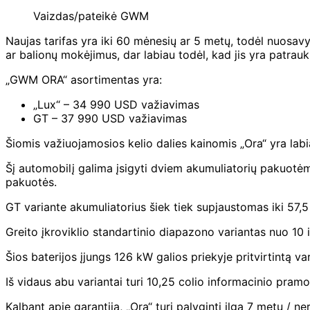
Vaizdas/pateikė GWM
Naujas tarifas yra iki 60 mėnesių ar 5 metų, todėl nuosavy
ar balionų mokėjimus, dar labiau todėl, kad jis yra patrauk
„GWM ORA“ asortimentas yra:
„Lux“ – 34 990 USD važiavimas
GT – 37 990 USD važiavimas
Šiomis važiuojamosios kelio dalies kainomis „Ora“ yra lab
Šį automobilį galima įsigyti dviem akumuliatorių pakuotėm
pakuotės.
GT variante akumuliatorius šiek tiek supjaustomas iki 57
Greito įkroviklio standartinio diapazono variantas nuo 10
Šios baterijos įjungs 126 kW galios priekyje pritvirtintą 
Iš vidaus abu variantai turi 10,25 colio informacinio pramo
Kalbant apie garantiją, „Ora“ turi palyginti ilgą 7 metų /