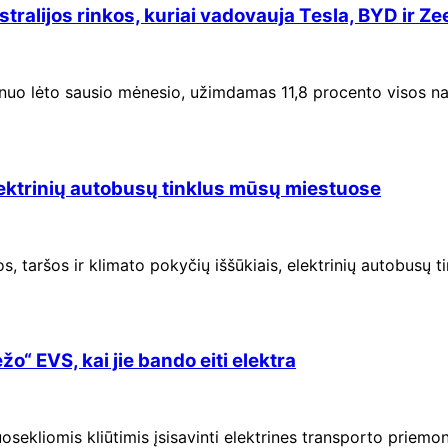
tralijos rinkos, kuriai vadovauja Tesla, BYD ir Ze
nuo lėto sausio mėnesio, užimdamas 11,8 procento visos nau
lektrinių autobusų tinklus mūsų miestuose
s, taršos ir klimato pokyčių iššūkiais, elektrinių autobusų
“ EVS, kai jie bando eiti elektra
osekliomis kliūtimis įsisavinti elektrines transporto priemo