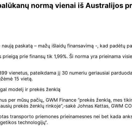
lūkanų normą vienai iš Australijos p
aują paskatą – mažų išlaidų finansavimą -, kad padėtų pad
s prieigą prie finansų tik 1,99%. Ši norma yra prieinama vi
399 vienetus, pateikdama jį 30 numeriu geriausiai parduoda
užėmė 15 vietą.
agal modelį ir prekės ženklą
us per mūsų pačių„ GWM Finance “prekės ženklą, mes tikimės
iausių prekės ženklų rinkoje“,-sakė Johnas Kettas, GWM CO
as transporto priemones prieinamesnes nei bet kada anksčiau
rgetikos technologijų“.