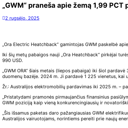
„GWM“ praneša apie žemą 1,99 PCT pa
2 rugsėjo, 2025
„Ora Electric Heatchback“ gamintojas GWM paskelbė apie n
Iki šių metų pabaigos nauji „Ora Heatchback“ pirkėjai turė
990 USD.
„GWM ORA“ šiais metais (liepos pabaiga) iki šiol pardavė 
duomenų bazėje. 2024 m. Ji pardavė 1 225 vienetus, kai 
Žr.: Australijos elektromobilių pardavimas iki 2025 m. – p
„Pristatydami pramonės pirmaujančius finansinius pasiūlym
GWM poziciją kaip vieną konkurencingiausių ir novatorišk
„Šis išsamus paketas daro pažangiausias GWM elektrifikuot
Australijos vairuotojams, norintiems pereiti prie naujų ene