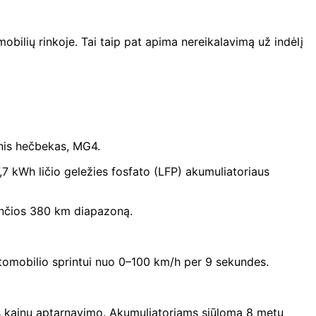
bilių rinkoje. Tai taip pat apima nereikalavimą už indėlį
inis hečbekas, MG4.
,7 kWh ličio geležies fosfato (LFP) akumuliatoriaus
nančios 380 km diapazoną.
automobilio sprintui nuo 0–100 km/h per 9 sekundes.
otos kainų aptarnavimo. Akumuliatoriams siūloma 8 metų