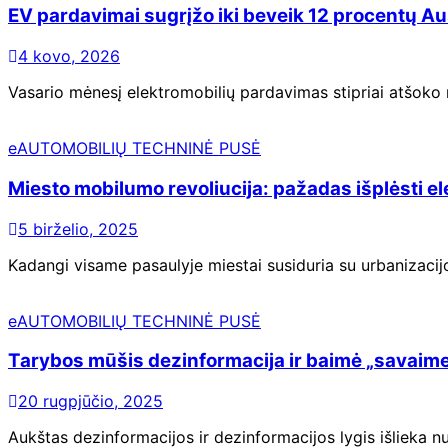
EV pardavimai sugrįžo iki beveik 12 procentų Aus
4 kovo, 2026
Vasario mėnesį elektromobilių pardavimas stipriai atšoko 
eAUTOMOBILIŲ TECHNINĖ PUSĖ
Miesto mobilumo revoliucija: pažadas išplėsti e
5 birželio, 2025
Kadangi visame pasaulyje miestai susiduria su urbanizacijo
eAUTOMOBILIŲ TECHNINĖ PUSĖ
Tarybos mūšis dezinformacija ir baimė „savaimežo
20 rugpjūčio, 2025
Aukštas dezinformacijos ir dezinformacijos lygis išlieka nu