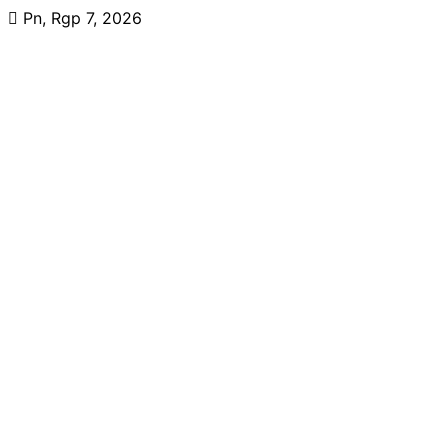
Skip
Pn, Rgp 7, 2026
to
content