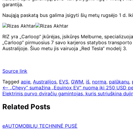
garantija.
Naująją paskatą bus galima įsigyti šių metų rugsėjo 1 d. Ik
RIZ yra „Carloop“ įkūrėjas, įsikūręs Melburne, specializuo
„Carloop“ pirmuosius 7 savo karjeros statybos transporto 
Australijoje. Šiuo metu jis vairuoja „Red Tesla“ modelį 3.
Source link
Tagged
apie
,
Australijos
,
EVS
,
GWM
,
iš
,
normą
,
palūkanų
,
Navigacija
⟵
„Chevy“ sumažina „Equinox EV“ nuomą iki 250 USD pe
Elektrinis purvo dviračių gamintojas, kuris sutriuškina duji
tarp
įrašų
Related Posts
eAUTOMOBILIŲ TECHNINĖ PUSĖ