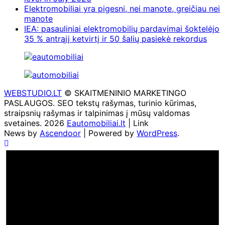
Elektromobiliai yra pigesni, nei manote, greičiau nei
manote
IEA: pasauliniai elektromobilių pardavimai šoktelėjo
35 % antrąjį ketvirtį ir 50 šalių pasiekė rekordus
WEBSTUDIO.LT
© SKAITMENINIO MARKETINGO
PASLAUGOS. SEO tekstų rašymas, turinio kūrimas,
straipsnių rašymas ir talpinimas į mūsų valdomas
svetaines. 2026
Eautomobiliai.lt
| Link
News by
Ascendoor
| Powered by
WordPress
.