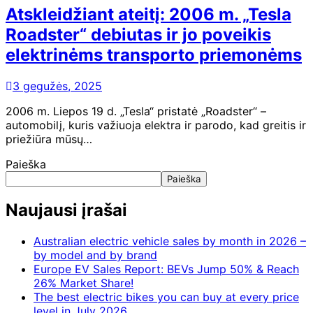
Atskleidžiant ateitį: 2006 m. „Tesla
Roadster“ debiutas ir jo poveikis
elektrinėms transporto priemonėms
3 gegužės, 2025
2006 m. Liepos 19 d. „Tesla“ pristatė „Roadster“ –
automobilį, kuris važiuoja elektra ir parodo, kad greitis ir
priežiūra mūsų…
Paieška
Paieška
Naujausi įrašai
Australian electric vehicle sales by month in 2026 –
by model and by brand
Europe EV Sales Report: BEVs Jump 50% & Reach
26% Market Share!
The best electric bikes you can buy at every price
level in July 2026