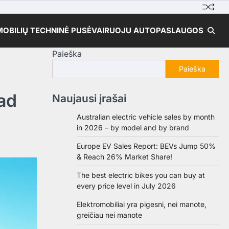
OBILIŲ TECHNINĖ PUSĖ
VAIRUOJU AUTO
PASLAUGOS
Paieška
Paieška
kad
Naujausi įrašai
Australian electric vehicle sales by month
in 2026 – by model and by brand
Europe EV Sales Report: BEVs Jump 50%
& Reach 26% Market Share!
The best electric bikes you can buy at
every price level in July 2026
Elektromobiliai yra pigesni, nei manote,
greičiau nei manote