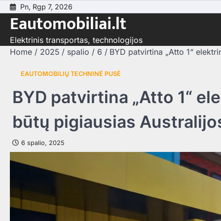
Skip
Pn, Rgp 7, 2026
Eautomobiliai.lt
to
content
Elektrinis transportas, technologijos
Home
2025
spalio
6
BYD patvirtina „Atto 1“ elektr
EAUTOMOBILIŲ TECHNINĖ PUSĖ
BYD patvirtina „Atto 1“ el
būtų pigiausias Australijo
6 spalio, 2025