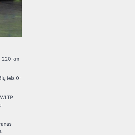
ki 220 km
ių leis 0–
m WLTP
ą
kranas
s.