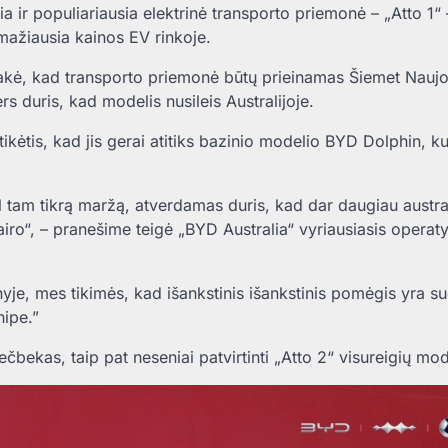
a ir populiariausia elektrinė transporto priemonė – „Atto 1“ 
 mažiausia kainos EV rinkoje.
sakė, kad transporto priemonė
būtų prieinamas
Šiemet Naujo
rs duris, kad modelis nusileis Australijoje.
ikėtis, kad jis gerai atitiks bazinio modelio BYD Dolphin, ku
l tam tikrą maržą, atverdamas duris, kad dar daugiau austra
iro“, – pranešime teigė „BYD Australia“ vyriausiasis operaty
yje, mes tikimės, kad išankstinis išankstinis pomėgis yra s
hipe.”
čbekas, taip pat neseniai patvirtinti „Atto 2“ visureigių mod