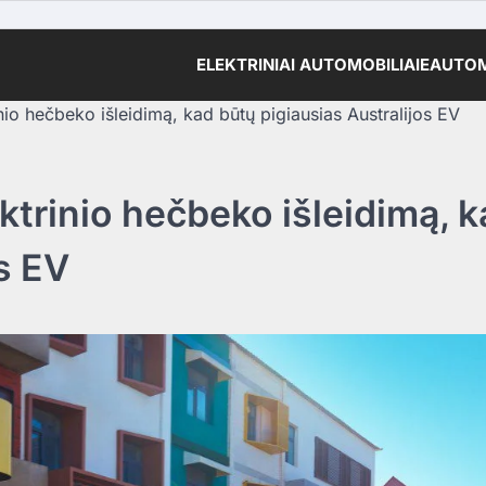
ELEKTRINIAI AUTOMOBILIAI
EAUTOM
inio hečbeko išleidimą, kad būtų pigiausias Australijos EV
ektrinio hečbeko išleidimą, 
s EV