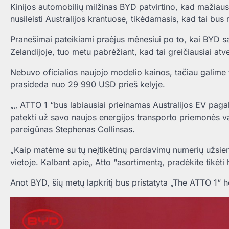
Kinijos automobilių milžinas BYD patvirtino, kad mažiausi
nusileisti Australijos krantuose, tikėdamasis, kad tai bus
Pranešimai pateikiami praėjus mėnesiui po to, kai BYD 
Zelandijoje, tuo metu pabrėžiant, kad tai greičiausiai atve
Nebuvo oficialios naujojo modelio kainos, tačiau galime t
prasideda nuo 29 990 USD prieš kelyje.
„„ ATTO 1 “bus labiausiai prieinamas Australijos EV paga
patekti už savo naujos energijos transporto priemonės va
pareigūnas Stephenas Collinsas.
„Kaip matėme su tų neįtikėtinų pardavimų numerių užsien
vietoje. Kalbant apie„ Atto “asortimentą, pradėkite tikėti 
Anot BYD, šių metų lapkritį bus pristatyta „The ATTO 1“ he