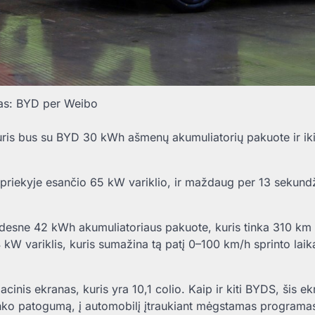
as: BYD per Weibo
uris bus su BYD 30 kWh ašmenų akumuliatorių pakuote ir i
ie priekyje esančio 65 kW variklio, ir maždaug per 13 sekundž
didesne 42 kWh akumuliatoriaus pakuote, kuris tinka 310 k
kW variklis, kuris sumažina tą patį 0–100 km/h sprinto laik
cinis ekranas, kuris yra 10,1 colio. Kaip ir kiti BYDS, šis e
inko patogumą, į automobilį įtraukiant mėgstamas programa