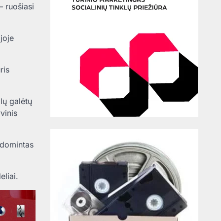
– ruošiasi
joje
ris
lų galėtų
vinis
udomintas
eliai.