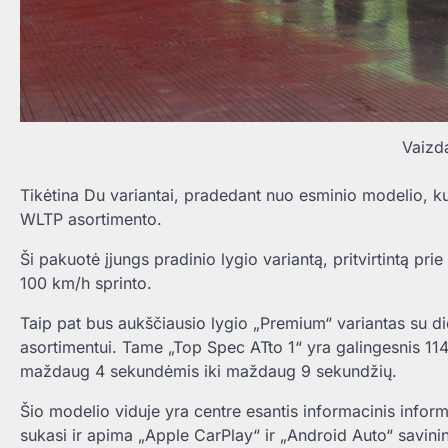
Vaizd
Tikėtina
Du variantai, pradedant nuo esminio modelio, k
WLTP asortimento.
Ši pakuotė įjungs pradinio lygio variantą, pritvirtintą pr
100 km/h sprinto.
Taip pat bus aukščiausio lygio „Premium“ variantas su 
asortimentui.
Tame „Top Spec ATto 1“ yra galingesnis 114 
maždaug 4 sekundėmis iki maždaug 9 sekundžių.
Šio modelio viduje yra centre esantis informacinis informa
sukasi ir apima „Apple CarPlay“ ir „Android Auto“ savin