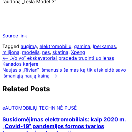
raudoną „Tesla Model 3“.
Source link
Tagged
augimą
,
elektromobilių
,
gamina
,
Įperkamas
,
milijoną
,
modelis
,
nes
,
skatina
,
Xpeng
Navigacija
⟵
„Volvo“ ekskavatoriai pradeda trupinti uolienas
Kanados karjere
tarp
Naujasis „Rivian“ išmanusis šalmas ką tik atskleidė savo
įrašų
išmaniąją naują kainą
⟶
Related Posts
eAUTOMOBILIŲ TECHNINĖ PUSĖ
Susidomėjimas elektromobiliais: kaip 2020 m.
„Covid-19“ pandemijos formos tvarios