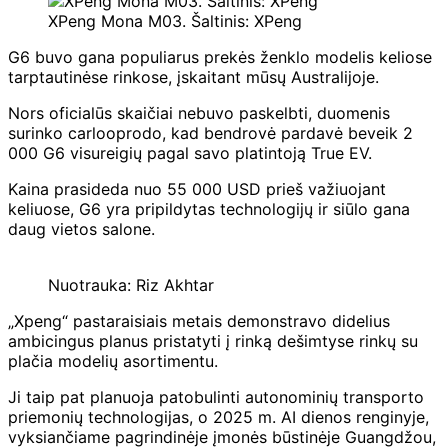
XPeng Mona M03. Šaltinis: XPeng
G6 buvo gana populiarus prekės ženklo modelis keliose
tarptautinėse rinkose, įskaitant mūsų Australijoje.
Nors oficialūs skaičiai nebuvo paskelbti, duomenis
surinko
carloop
rodo, kad bendrovė pardavė beveik 2
000 G6 visureigių pagal savo platintoją True EV.
Kaina prasideda nuo 55 000 USD prieš važiuojant
keliuose, G6 yra pripildytas technologijų ir siūlo gana
daug vietos salone.
Nuotrauka: Riz Akhtar
„Xpeng“ pastaraisiais metais demonstravo didelius
ambicingus planus pristatyti į rinką dešimtyse rinkų su
plačia modelių asortimentu.
Ji taip pat planuoja patobulinti autonominių transporto
priemonių technologijas, o 2025 m. AI dienos renginyje,
vyksiančiame pagrindinėje įmonės būstinėje Guangdžou,