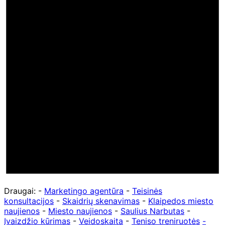
Draugai: -
Marketingo agentūra
-
Teisinės
konsultacijos
-
Skaidrių skenavimas
-
Klaipedos miesto
naujienos
-
Miesto naujienos
-
Saulius Narbutas
-
Įvaizdžio kūrimas
-
Veidoskaita
-
Teniso treniruotės
-