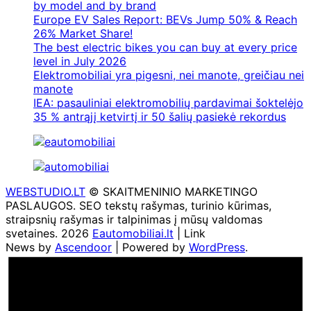
by model and by brand
Europe EV Sales Report: BEVs Jump 50% & Reach
26% Market Share!
The best electric bikes you can buy at every price
level in July 2026
Elektromobiliai yra pigesni, nei manote, greičiau nei
manote
IEA: pasauliniai elektromobilių pardavimai šoktelėjo
35 % antrąjį ketvirtį ir 50 šalių pasiekė rekordus
WEBSTUDIO.LT
© SKAITMENINIO MARKETINGO
PASLAUGOS. SEO tekstų rašymas, turinio kūrimas,
straipsnių rašymas ir talpinimas į mūsų valdomas
svetaines. 2026
Eautomobiliai.lt
| Link
News by
Ascendoor
| Powered by
WordPress
.