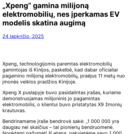
„Xpeng“ gamina milijoną
elektromobilių, nes įperkamas EV
modelis skatina augimą
24 lapkričio, 2025
Xpeng, technologijomis paremtas elektromobilių
gamintojas iš Kinijos, paskelbė, kad dabar oficialiai
pagamino milijoną elektromobilių, praėjus 11 metų nuo
įmonės veiklos pradžios Kinijoje.
Xpeng X puslapyje buvo pasidalintas įrašas, kuriame
demonstruojamas milijoninis jo pagamintas
elektromobilis, o klientui buvo pristatytas X9 žmonių
krautuvas.
Bendrinamame įraše bendrovė sakė: „1 000 000 yra
daugiau nei skaičius – tai pionierių bendruomenė.
Norėdami pažymėti šį etapą, pakvietėme savo 1 000