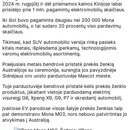
2024 m. rugpjūtį ir dėl prieinamos kainos Kinijoje labai
prisidėjo prie 1 mln. pagamintų elektromobilių skaičiaus.
Iki šiol buvo pagaminta daugiau nei 200 000 Mona
automobilių, o tai sudaro 20 procentų viso pardavimų
skaičiaus.
Tikimasi, kad SUV automobilio versija rinką pasieks
kitais metais, išplėsdama įperkamų, technologijomis
varomų elektromobilių asortimentą.
Praėjusiais metais bendrovė pristatė prekės ženklą
Australijoje su ceremonija, surengta jos pavyzdinėje
Sidnėjaus oro uosto parduotuvėje Mascot mieste.
Toje parduotuvėje bendrovė pristatė kelis prekės ženklo
produktus, įskaitant vietoje parduodamą elektrinį
visureigį G6, Xpeng X9, G9, P7 ir skraidantį automobilį.
Įvairiose EV parodose visoje šalyje prekės ženklas taip
pat demonstravo Mona M03, nors nebuvo patvirtintas jo
atvykimas į Australiją.