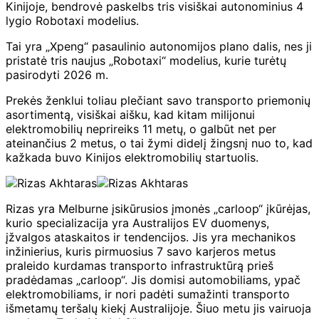
Kinijoje, bendrovė paskelbs tris visiškai autonominius 4
lygio Robotaxi modelius.
Tai yra „Xpeng“ pasaulinio autonomijos plano dalis, nes ji
pristatė tris naujus „Robotaxi“ modelius, kurie turėtų
pasirodyti 2026 m.
Prekės ženklui toliau plečiant savo transporto priemonių
asortimentą, visiškai aišku, kad kitam milijonui
elektromobilių neprireiks 11 metų, o galbūt net per
ateinančius 2 metus, o tai žymi didelį žingsnį nuo to, kad
kažkada buvo Kinijos elektromobilių startuolis.
Rizas yra Melburne įsikūrusios įmonės „carloop“ įkūrėjas,
kurio specializacija yra Australijos EV duomenys,
įžvalgos ataskaitos ir tendencijos. Jis yra mechanikos
inžinierius, kuris pirmuosius 7 savo karjeros metus
praleido kurdamas transporto infrastruktūrą prieš
pradėdamas „carloop“. Jis domisi automobiliams, ypač
elektromobiliams, ir nori padėti sumažinti transporto
išmetamų teršalų kiekį Australijoje. Šiuo metu jis vairuoja