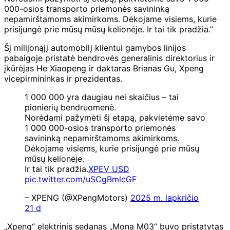
000-osios transporto priemonės savininką
nepamirštamoms akimirkoms. Dėkojame visiems, kurie
prisijungė prie mūsų mūsų kelionėje. Ir tai tik pradžia.”
Šį milijonąjį automobilį klientui gamybos linijos
pabaigoje pristatė bendrovės generalinis direktorius ir
įkūrėjas He Xiaopeng ir daktaras Brianas Gu, Xpeng
vicepirmininkas ir prezidentas.
1 000 000 yra daugiau nei skaičius – tai
pionierių bendruomenė.
Norėdami pažymėti šį etapą, pakvietėme savo
1 000 000-osios transporto priemonės
savininką nepamirštamoms akimirkoms.
Dėkojame visiems, kurie prisijungė prie mūsų
mūsų kelionėje.
Ir tai tik pradžia.
XPEV USD
pic.twitter.com/uSCgBmlcGF
– XPENG (@XPengMotors)
2025 m. lapkričio
21 d
„Xpeng“ elektrinis sedanas „Mona M03“ buvo pristatytas