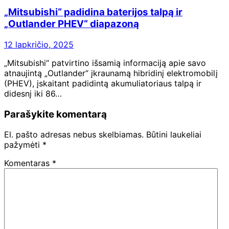
„Mitsubishi“ padidina baterijos talpą ir
„Outlander PHEV“ diapazoną
12 lapkričio, 2025
„Mitsubishi“ patvirtino išsamią informaciją apie savo
atnaujintą „Outlander“ įkraunamą hibridinį elektromobilį
(PHEV), įskaitant padidintą akumuliatoriaus talpą ir
didesnį iki 86…
Parašykite komentarą
El. pašto adresas nebus skelbiamas.
Būtini laukeliai
pažymėti
*
Komentaras
*