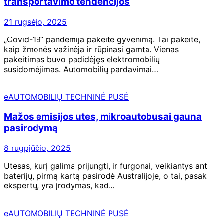
transportavimo tendencijos
21 rugsėjo, 2025
„Covid-19“ pandemija pakeitė gyvenimą. Tai pakeitė,
kaip žmonės važinėja ir rūpinasi gamta. Vienas
pakeitimas buvo padidėjęs elektromobilių
susidomėjimas. Automobilių pardavimai…
eAUTOMOBILIŲ TECHNINĖ PUSĖ
Mažos emisijos utes, mikroautobusai gauna
pasirodymą
8 rugpjūčio, 2025
Utesas, kurį galima prijungti, ir furgonai, veikiantys ant
baterijų, pirmą kartą pasirodė Australijoje, o tai, pasak
ekspertų, yra įrodymas, kad…
eAUTOMOBILIŲ TECHNINĖ PUSĖ