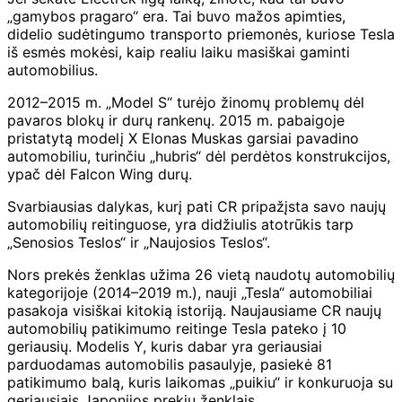
„gamybos pragaro“ era. Tai buvo mažos apimties,
didelio sudėtingumo transporto priemonės, kuriose Tesla
iš esmės mokėsi, kaip realiu laiku masiškai gaminti
automobilius.
2012–2015 m. „Model S“ turėjo žinomų problemų dėl
pavaros blokų ir durų rankenų. 2015 m. pabaigoje
pristatytą modelį X Elonas Muskas garsiai pavadino
automobiliu, turinčiu „hubris“ dėl perdėtos konstrukcijos,
ypač dėl Falcon Wing durų.
Svarbiausias dalykas, kurį pati CR pripažįsta savo naujų
automobilių reitinguose, yra didžiulis atotrūkis tarp
„Senosios Teslos“ ir „Naujosios Teslos“.
Nors prekės ženklas užima 26 vietą naudotų automobilių
kategorijoje (2014–2019 m.), nauji „Tesla“ automobiliai
pasakoja visiškai kitokią istoriją. Naujausiame CR naujų
automobilių patikimumo reitinge Tesla pateko į 10
geriausių. Modelis Y, kuris dabar yra geriausiai
parduodamas automobilis pasaulyje, pasiekė 81
patikimumo balą, kuris laikomas „puikiu“ ir konkuruoja su
geriausiais Japonijos prekių ženklais.