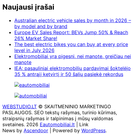
Naujausi įrašai
Australian electric vehicle sales by month in 2026 –
by model and by brand
Europe EV Sales Report: BEVs Jump 50% & Reach
26% Market Share!
The best electric bikes you can buy at every price
level in July 2026
Elektromobiliai yra pigesni, nei manote, greičiau nei
manote
IEA: pasauliniai elektromobilių pardavimai šoktelėjo
35 % antrąjį ketvirtį ir 50 šalių pasiekė rekordus
WEBSTUDIO.LT
© SKAITMENINIO MARKETINGO
PASLAUGOS. SEO tekstų rašymas, turinio kūrimas,
straipsnių rašymas ir talpinimas į mūsų valdomas
svetaines. 2026
Eautomobiliai.lt
| Link
News by
Ascendoor
| Powered by
WordPress
.