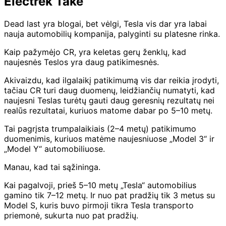
Electrek Take
Dead last yra blogai, bet vėlgi, Tesla vis dar yra labai
nauja automobilių kompanija, palyginti su platesne rinka.
Kaip pažymėjo CR, yra keletas gerų ženklų, kad
naujesnės Teslos yra daug patikimesnės.
Akivaizdu, kad ilgalaikį patikimumą vis dar reikia įrodyti,
tačiau CR turi daug duomenų, leidžiančių numatyti, kad
naujesni Teslas turėtų gauti daug geresnių rezultatų nei
realūs rezultatai, kuriuos matome dabar po 5–10 metų.
Tai pagrįsta trumpalaikiais (2–4 metų) patikimumo
duomenimis, kuriuos matėme naujesniuose „Model 3“ ir
„Model Y“ automobiliuose.
Manau, kad tai sąžininga.
Kai pagalvoji, prieš 5–10 metų „Tesla“ automobilius
gamino tik 7–12 metų. Ir nuo pat pradžių tik 3 metus su
Model S, kuris buvo pirmoji tikra Tesla transporto
priemonė, sukurta nuo pat pradžių.