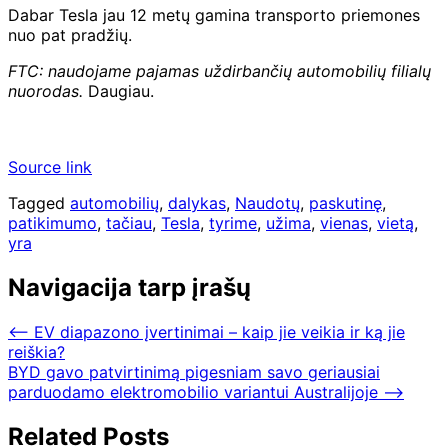
Dabar Tesla jau 12 metų gamina transporto priemones
nuo pat pradžių.
FTC: naudojame pajamas uždirbančių automobilių filialų
nuorodas.
Daugiau.
Source link
Tagged
automobilių
,
dalykas
,
Naudotų
,
paskutinę
,
patikimumo
,
tačiau
,
Tesla
,
tyrime
,
užima
,
vienas
,
vietą
,
yra
Navigacija tarp įrašų
⟵
EV diapazono įvertinimai – kaip jie veikia ir ką jie
reiškia?
BYD gavo patvirtinimą pigesniam savo geriausiai
parduodamo elektromobilio variantui Australijoje
⟶
Related Posts