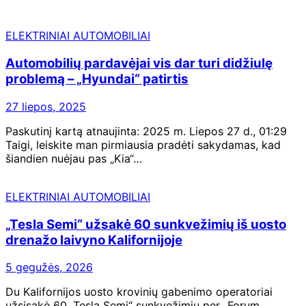
ELEKTRINIAI AUTOMOBILIAI
Automobilių pardavėjai vis dar turi didžiulę
problemą – „Hyundai“ patirtis
27 liepos, 2025
Paskutinį kartą atnaujinta: 2025 m. Liepos 27 d., 01:29
Taigi, leiskite man pirmiausia pradėti sakydamas, kad
šiandien nuėjau pas „Kia“…
ELEKTRINIAI AUTOMOBILIAI
„Tesla Semi“ užsakė 60 sunkvežimių iš uosto
drenažo laivyno Kalifornijoje
5 gegužės, 2026
Du Kalifornijos uosto krovinių gabenimo operatoriai
užsisakė 60 „Tesla Semi“ sunkvežimių per „Forum