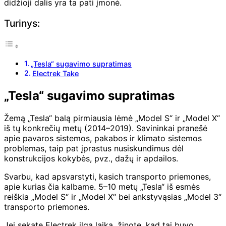
didžioji dalis yra ta pati įmonė.
Turinys:
„Tesla“ sugavimo supratimas
Electrek Take
„Tesla“ sugavimo supratimas
Žemą „Tesla“ balą pirmiausia lėmė „Model S“ ir „Model X“
iš tų konkrečių metų (2014–2019). Savininkai pranešė
apie pavaros sistemos, pakabos ir klimato sistemos
problemas, taip pat įprastus nusiskundimus dėl
konstrukcijos kokybės, pvz., dažų ir apdailos.
Svarbu, kad
apsvarstyti, kas
ich transporto priemones,
apie kurias čia kalbame. 5–10 metų „Tesla“ iš esmės
reiškia „Model S“ ir „Model X“ bei ankstyvąsias „Model 3“
transporto priemones.
Jei sekate Electrek ilgą laiką, žinote, kad tai buvo