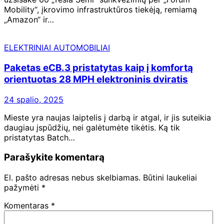
Mobility“, įkrovimo infrastruktūros tiekėją, remiamą
„Amazon“ ir…
ELEKTRINIAI AUTOMOBILIAI
Paketas eCB.3 pristatytas kaip į komfortą
orientuotas 28 MPH elektroninis dviratis
24 spalio, 2025
Mieste yra naujas laiptelis į darbą ir atgal, ir jis suteikia
daugiau įspūdžių, nei galėtumėte tikėtis. Ką tik
pristatytas Batch…
Parašykite komentarą
El. pašto adresas nebus skelbiamas.
Būtini laukeliai
pažymėti
*
Komentaras
*