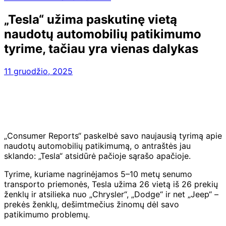
„Tesla“ užima paskutinę vietą
naudotų automobilių patikimumo
tyrime, tačiau yra vienas dalykas
11 gruodžio, 2025
„Consumer Reports“ paskelbė savo naujausią tyrimą apie
naudotų automobilių patikimumą, o antraštės jau
sklando: „Tesla“ atsidūrė pačioje sąrašo apačioje.
Tyrime, kuriame nagrinėjamos 5–10 metų senumo
transporto priemonės, Tesla užima 26 vietą iš 26 prekių
ženklų ir atsilieka nuo „Chrysler“, „Dodge“ ir net „Jeep“ –
prekės ženklų, dešimtmečius žinomų dėl savo
patikimumo problemų.