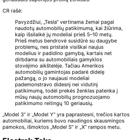
CR rašė:
Pavyzdžiui, „Tesla“ vertinama žemai pagal
naudotų automobilių patikimumą, kai žiūrima,
kaip išsilaikė jų modeliai prieš 5–10 metų.
Prieš metus bendrovė susidūrė su daugybe
problemų, nes pristatė visiškai naujus
modelius ir padidino gamybą, kartais net
dirbdama su automobiliais gamyklos
stovėjimo aikštelėje. Tačiau Amerikos
automobilių gamintojas padarė didelę
pažangą, o jo naujausi modeliai
pademonstravo didesnį nei vidutinį
patikimumą, todėl prekės ženklas patenka į
mūsų naujų automobilių prognozuojamo
patikimumo reitingų 10 geriausių.
„Model 3“ ir „Model Y“ yra paprastesni, trečios kartos
automobiliai, kuriems buvo naudingos skausmingos
pamokos, išmoktos „Model S“ ir „X“ rampos metu.