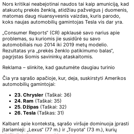
Nors kritikai neabejotinai naudos tai kaip amuniciją, kad
atakuotų prekės ženklą, atidžiau pažvelgus į duomenis,
matomas daug niuansyvesnis vaizdas, kuris parodo,
koks naujas automobilių gamintojas Tesla vis dar yra.
„Consumer Reports“ (CR) apklausė savo narius apie
problemas, su kuriomis jie susidūrė su savo
automobiliais nuo 2014 iki 2019 metų modelio.
Rezultatas yra „prekės ženklo patikimumo balas“,
pagrįstas šiomis savininkų ataskaitomis.
Reklama – slinkite, kad gautumėte daugiau turinio
Čia yra sąrašo apačioje, kur, deja, suskirstyti Amerikos
automobilių gamintojai:
23. Chrysler
(Taškai: 36)
24. Ram
(Taškai: 35)
25. Džipas
(Taškai: 32)
26. Tesla
(Taškas: 31)
Kalbant apie kontekstą, sąrašo viršuje dominuoja įprasti
įtariamieji: „Lexus“ (77 m.) ir „Toyota“ (73 m.), kurių