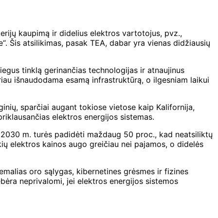
rijų kaupimą ir didelius elektros vartotojus, pvz.,
e“. Šis atsilikimas, pasak TEA, dabar yra vienas didžiausių
iegus tinklą gerinančias technologijas ir atnaujinus
geriau išnaudodama esamą infrastruktūrą, o ilgesniam laikui
nių, sparčiai augant tokiose vietose kaip Kalifornija,
priklausančias elektros energijos sistemas.
iki 2030 m. turės padidėti maždaug 50 proc., kad neatsiliktų
ų elektros kainos augo greičiau nei pajamos, o didelės
remalias oro sąlygas, kibernetines grėsmes ir fizines
bėra neprivalomi, jei elektros energijos sistemos