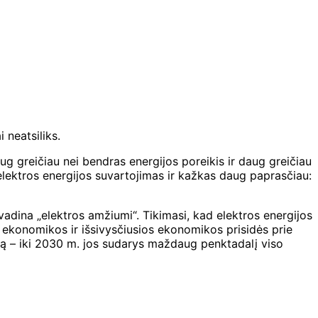
 neatsiliks.
g greičiau nei bendras energijos poreikis ir daug greičiau
 elektros energijos suvartojimas ir kažkas daug paprasčiau:
 vadina „elektros amžiumi“. Tikimasi, kad elektros energijos
 ekonomikos ir išsivysčiusios ekonomikos prisidės prie
ią – iki 2030 m. jos sudarys maždaug penktadalį viso