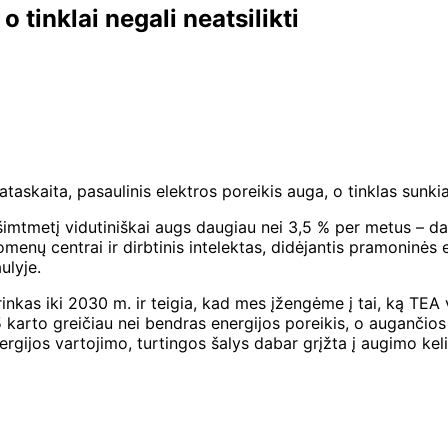
 tinklai negali neatsilikti
askaita, pasaulinis elektros poreikis auga, o tinklas sunkiai
imtmetį vidutiniškai augs daugiau nei 3,5 % per metus – dau
omenų centrai ir dirbtinis intelektas, didėjantis pramoninės
ulyje.
rinkas iki 2030 m. ir teigia, kad mes įžengėme į tai, ką TEA
 karto greičiau nei bendras energijos poreikis, o augančios
ijos vartojimo, turtingos šalys dabar grįžta į augimo kel