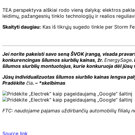
TEA perspektyva aiškiai rodo vieną dalyką: elektros paklau
leidimų, pažangesnių tinklo technologijų ir realios reguliav
Skaityti daugiau:
Kas iš tikrųjų sugedo tinkle per Storm Fe
Jei norite pakeisti savo seną ŠVOK įrangą, visada pravart
konkurencingas šilumos siurblių kainas, žr.
EnergySage
.
šilumos siurblių montuotojus, kurie konkuruoja dėl jūsų
Jūsų individualizuotas šilumos siurblio kainas lengva pal
Pradėkite
čia
. – *skelbimas
FTC: naudojame pajamas uždirbančių automobilių filialų 
Source link