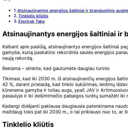
Atsinaujinantys energijos šaltiniai ir branduolinis augi
Tinklelio kliūtis
Electrek Take
Atsinaujinantys energijos šaltiniai ir
Kalbant apie pasiūlą, atsinaujinantys energijos šaltiniai pa
gamyba, kurią paskatino rekordinis saulės energijos panau
naują rekordą.
Reklama – slinkite, kad gautumėte daugiau turinio
Tikimasi, kad iki 2030 m. iš atsinaujinančių energijos ša
42 %, darant prielaidą, kad tinklo sukūrimas, leidimų išd
kūrenama gamyba ir toliau augs, ypač JAV ir Artimuosiuose 
pasaulyje ir iki dešimtmečio pabaigos turėtų sumažėti ik
Kadangi didėjanti paklausa daugiausia patenkinama naudoja
maždaug toks pat iki 2030 m., o tai priklauso nuo to, ar šva
Tinklelio kliūtis