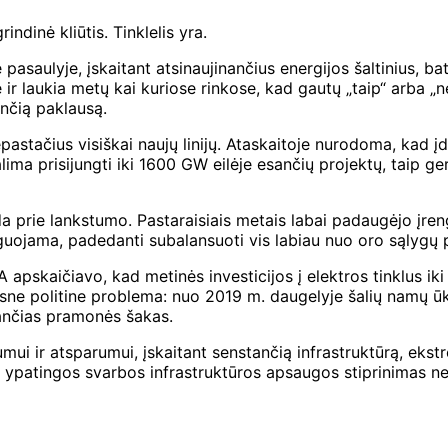
ndinė kliūtis. Tinklelis yra.
aulyje, įskaitant atsinaujinančius energijos šaltinius, bate
 ir laukia metų kai kuriose rinkose, kad gautų „taip“ arba „n
ančią paklausą.
pastačius visiškai naujų linijų. Ataskaitoje nurodoma, kad įd
alima prisijungti iki 1600 GW eilėje esančių projektų, taip 
 prie lankstumo. Pastaraisiais metais labai padaugėjo įrengi
reaguojama, padedanti subalansuoti vis labiau nuo oro sąlygų 
EA apskaičiavo, kad metinės investicijos į elektros tinklus 
e politine problema: nuo 2019 m. daugelyje šalių namų ūki
jančias pramonės šakas.
mui ir atsparumui, įskaitant senstančią infrastruktūrą, ekst
r ypatingos svarbos infrastruktūros apsaugos stiprinimas ne