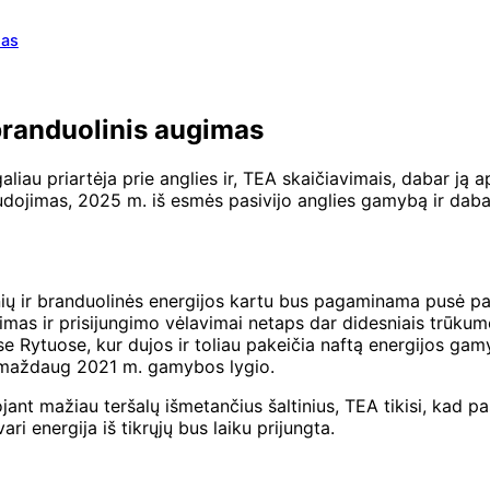
mas
 branduolinis augimas
galiau priartėja prie anglies ir, TEA skaičiavimais, dabar ją 
dojimas, 2025 m. iš esmės pasivijo anglies gamybą ir dabar 
ltinių ir branduolinės energijos kartu bus pagaminama pusė 
avimas ir prisijungimo vėlavimai netaps dar didesniais trū
Rytuose, kur dujos ir toliau pakeičia naftą energijos gamyb
i maždaug 2021 m. gamybos lygio.
nt mažiau teršalų išmetančius šaltinius, TEA tikisi, kad pa
ri energija iš tikrųjų bus laiku prijungta.