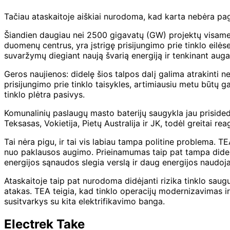
Tačiau ataskaitoje aiškiai nurodoma, kad karta nebėra pagri
Šiandien daugiau nei 2500 gigavatų (GW) projektų visame pas
duomenų centrus, yra įstrigę prisijungimo prie tinklo eilėse
suvaržymų diegiant naują švarią energiją ir tenkinant aug
Geros naujienos: didelę šios talpos dalį galima atrakinti ne
prisijungimo prie tinklo taisykles, artimiausiu metu būtų g
tinklo plėtra pasivys.
Komunalinių paslaugų masto baterijų saugykla jau prisideda
Teksasas, Vokietija, Pietų Australija ir JK, todėl greitai 
Tai nėra pigu, ir tai vis labiau tampa politine problema. T
nuo paklausos augimo. Prieinamumas taip pat tampa didesn
energijos sąnaudos slegia verslą ir daug energijos naudo
Ataskaitoje taip pat nurodoma didėjanti rizika tinklo saugu
atakas. TEA teigia, kad tinklo operacijų modernizavimas i
susitvarkys su kita elektrifikavimo banga.
Electrek Take