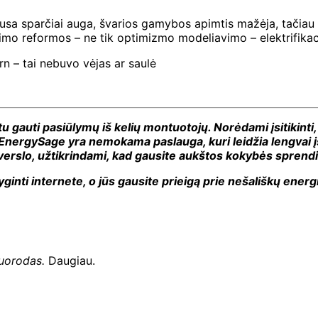
sa sparčiai auga, švarios gamybos apimtis mažėja, tačiau ti
imo reformos – ne tik optimizmo modeliavimo – elektrifikacija
rn – tai nebuvo vėjas ar saulė
u gauti pasiūlymų iš kelių montuotojų. Norėdami įsitikinti,
 EnergySage yra nemokama paslauga, kuri leidžia lengvai įsig
 verslo, užtikrindami, kad gausite aukštos kokybės spren
yginti internete, o jūs gausite prieigą prie nešališkų ene
nuorodas.
Daugiau.