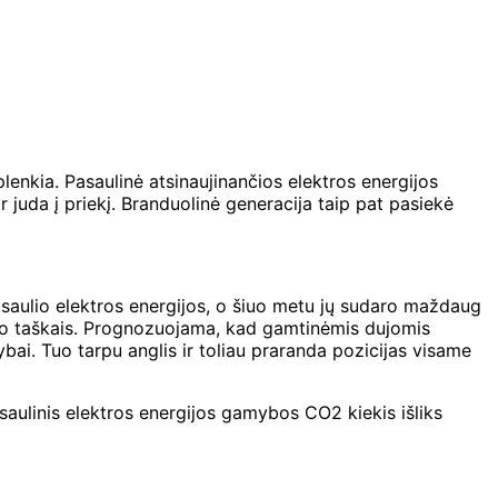
aplenkia. Pasaulinė atsinaujinančios elektros energijos
juda į priekį. Branduolinė generacija taip pat pasiekė
pasaulio elektros energijos, o šiuo metu jų sudaro maždaug
kumo taškais. Prognozuojama, kad gamtinėmis dujomis
ai. Tuo tarpu anglis ir toliau praranda pozicijas visame
saulinis elektros energijos gamybos CO2 kiekis išliks