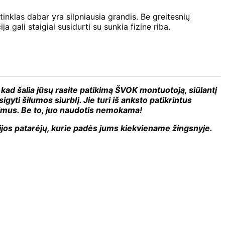
nklas dabar yra silpniausia grandis. Be greitesnių
 gali staigiai susidurti su sunkia fizine riba.
 kad šalia jūsų rasite patikimą ŠVOK montuotoją, siūlantį
yti šilumos siurblį. Jie turi iš anksto patikrintus
dimus. Be to, juo naudotis nemokama!
rgijos patarėjų, kurie padės jums kiekviename žingsnyje.