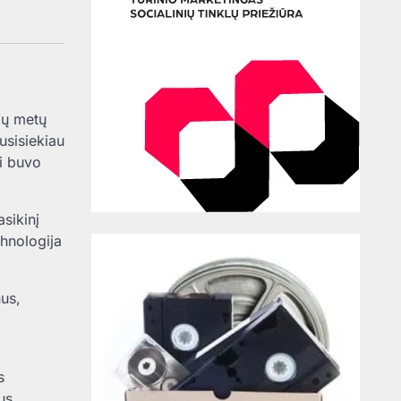
šių metų
usisiekiau
ai buvo
sikinį
hnologija
nus,
s
us.