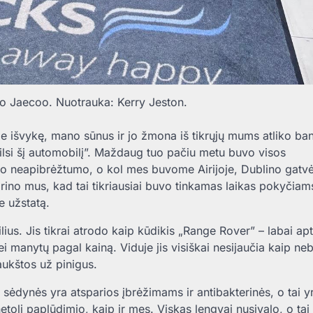
avo Jaecoo. Nuotrauka: Kerry Jeston.
e išvykę, mano sūnus ir jo žmona iš tikrųjų mums atliko ba
lsi šį automobilį”. Maždaug tuo pačiu metu buvo visos
uro neapibrėžtumo, o kol mes buvome Airijoje, Dublino gatv
tiprino mus, kad tai tikriausiai buvo tinkamas laikas pokyčiam
 užstatą.
ius. Jis tikrai atrodo kaip kūdikis „Range Rover” – labai apt
i manytų pagal kainą. Viduje jis visiškai nesijaučia kaip ne
aukštos už pinigus.
ėdynės yra atsparios įbrėžimams ir antibakterinės, o tai y
etoli paplūdimio, kaip ir mes. Viskas lengvai nusivalo, o tai 