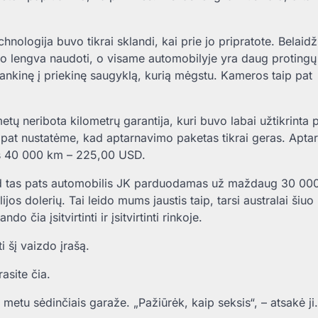
chnologija buvo tikrai sklandi, kai prie jo pripratote. Belaidž
buvo lengva naudoti, o visame automobilyje yra daug proting
i rankinę į priekinę saugyklą, kurią mėgstu. Kameros taip pat
ų neribota kilometrų garantija, kuri buvo labai užtikrinta 
ip pat nustatėme, kad aptarnavimo paketas tikrai geras. Apt
s 40 000 km – 225,00 USD.
ad tas pats automobilis JK parduodamas už maždaug 30 00
os dolerių. Tai leido mums jaustis taip, tarsi australai šiuo
o čia įsitvirtinti ir įsitvirtinti rinkoje.
i šį vaizdo įrašą.
asite čia.
 metu sėdinčiais garaže. „Pažiūrėk, kaip seksis“, – atsakė ji.