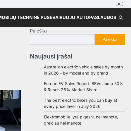
OBILIŲ TECHNINĖ PUSĖ
VAIRUOJU AUTO
PASLAUGOS
Paieška
Paieška
Naujausi įrašai
Australian electric vehicle sales by month
in 2026 – by model and by brand
Europe EV Sales Report: BEVs Jump 50%
& Reach 26% Market Share!
The best electric bikes you can buy at
every price level in July 2026
Elektromobiliai yra pigesni, nei manote,
greičiau nei manote