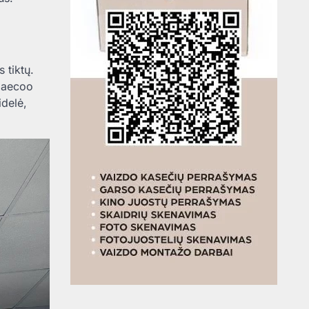
 tiktų.
„Jaecoo
idelė,