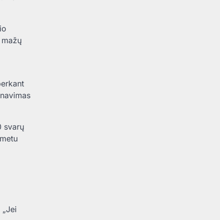
io
ų mažų
perkant
arnavimas
0 svarų
 metu
 „Jei