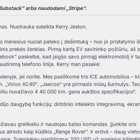
Substack“ arba naudodami „Stripe“.
as. Nuotrauka suteikta Kerry Jeston.
is mėnesius nuolat pateko į dešimtuką – nuo ​​jo pristatymo 
nis prekės ženklas. Pirmą kartą EV savininko požiūriu, aš s
ebook“ paskelbė, kad įsigijo savo pirmąjį elektromobilį ir t
ijaudinimą telefono linija. Kerry man pasakė:
nyje, jei norite. Mes pasilikome tris ICE automobilius – kla
m. „Volvo XC40“. „Jaecoo“ yra pirmasis mūsų šurmulys. Tec
liu nuvažiavo 4 40 000 km. gana aukštos specifikacijos“.
ardijo daugybę funkcijų: dirbtinio intelekto integravimą, ekra
ažiavau greitkeliu ir naudojau balso komandas. Įjunkite oro
lius atrodo kaip kūdikis „Range Rover”. Ir erdvė – daug vieto
 šunys. Sumokėjau papildomus 200 USD už guminius kilimėli