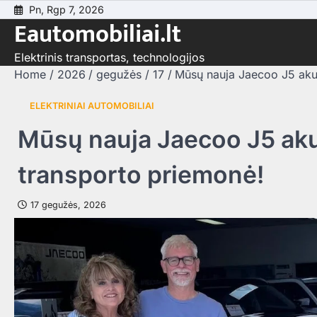
Skip
Pn, Rgp 7, 2026
Eautomobiliai.lt
to
content
Elektrinis transportas, technologijos
Home
2026
gegužės
17
Mūsų nauja Jaecoo J5 akum
ELEKTRINIAI AUTOMOBILIAI
Mūsų nauja Jaecoo J5 aku
transporto priemonė!
17 gegužės, 2026