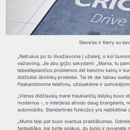
Steve’as ir Kerry su s
„Netrukus po to išvažiavome į užsienį, o kol buvom
važiavimą. Jie abu grįžo sakydami: „Mama, tu pami
tebesitęsiančios problemos dėl benzino kainų ir k
didžiuliai ūkininkų protestai. Tai tik dar labiau sus
Paskambinome telefonu, užsisakėme ir sumokėjome
„Vienas didžiausių mane traukiančių dalykų buvo stil
modernus -, o interjeras atrodo daug brangesnis, ne
automobilis. Standartinės funkcijos yra neįtikėtinai 
„Mums taip pat buvo svarbus praktiškumas. Odinės s
fantastiška, kai turite anūkus, du šunis ir gyvenate n