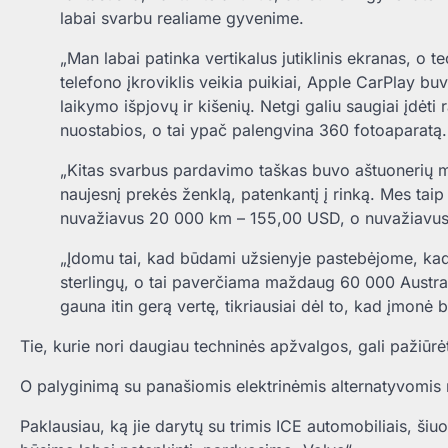
labai svarbu realiame gyvenime.
„Man labai patinka vertikalus jutiklinis ekranas, o te
telefono įkroviklis veikia puikiai, Apple CarPlay 
laikymo išpjovų ir kišenių. Netgi galiu saugiai įdėt
nuostabios, o tai ypač palengvina 360 fotoaparatą.
„Kitas svarbus pardavimo taškas buvo aštuonerių met
naujesnį prekės ženklą, patenkantį į rinką. Mes ta
nuvažiavus 20 000 km – 155,00 USD, o nuvažiavu
„Įdomu tai, kad būdami užsienyje pastebėjome, k
sterlingų, o tai paverčiama maždaug 60 000 Australij
gauna itin gerą vertę, tikriausiai dėl to, kad įmonė band
Tie, kurie nori daugiau techninės apžvalgos, gali pažiūrėt
O palyginimą su panašiomis elektrinėmis alternatyvomis r
Paklausiau, ką jie darytų su trimis ICE automobiliais, šiuo