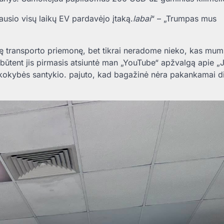
ausio visų laikų EV pardavėjo įtaką.
labai
“ – „Trumpas mus
rinę transporto priemonę, bet tikrai neradome nieko, kas mums
r būtent jis pirmasis atsiuntė man „YouTube“ apžvalgą apie 
r kokybės santykio. pajuto, kad bagažinė nėra pakankamai d