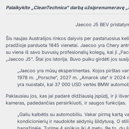
Palaikykite „CleanTechnica“ darbą užsiprenumeravę „
Jaecoo J5 BEV pristatym
Šis naujas Australijos rinkos dalyvis per pastaruosius kel
pradžioje parduota 1845 vienetai. Jaecoo yra Chery antri
su viena iš savo buvusių profesionalių kolegų, kai ji „Fac
„Jaecoo J5“. Štai jos istorija. Buvo puiku girdėti jos sus
„Jaecoo yra mūsų eksperimentas. Kojos pirštas vande
1978 m. „Porsche“, 2027 m. „Amarok ute“ ir 2024 
yra nuostabi, kai 37 000 USD vertės BMW automobi
Paklausiau jos, kas jai padarė didžiausią įspūdį, ir ji išv
kameras, padedančias persirikiuoti, ir saugos funkcijas.
„Galiu kalbėtis su automobiliu. Vakar pirmą kartą v
kondicionierių ir naudokite sėdynių šildytuvą. O sti
bagažinėje. Turime 4 anūkus iki 4 metų. Be to, du