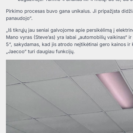
Pirkimo procesas buvo gana unikalus. Ji pripažįsta didži
panaudojo“.
„Iš tikrųjų jau seniai galvojome apie persikėlimą į elekt
Mano vyras (Steve’as) yra labai „automobilių vaikinas“ i
5“, sakydamas, kad jis atrodo neįtikėtinai gero kainos i
„Jaecoo“ turi daugiau funkcijų.