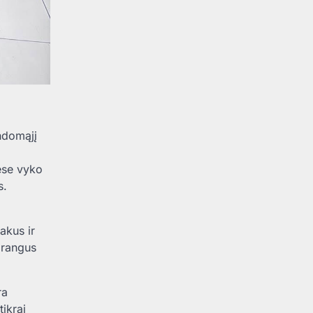
ndomąjį
ėse vyko
s.
akus ir
brangus
ra
tikrai