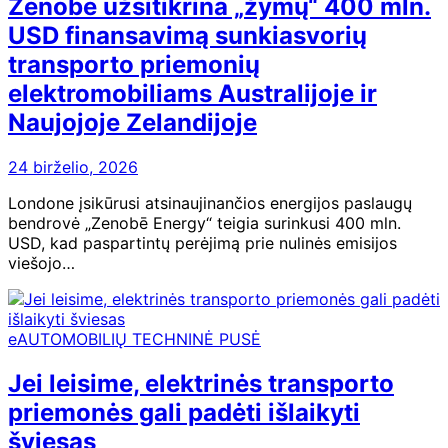
Zenobē užsitikrina „žymų“ 400 mln.
USD finansavimą sunkiasvorių
transporto priemonių
elektromobiliams Australijoje ir
Naujojoje Zelandijoje
24 birželio, 2026
Londone įsikūrusi atsinaujinančios energijos paslaugų
bendrovė „Zenobē Energy“ teigia surinkusi 400 mln.
USD, kad paspartintų perėjimą prie nulinės emisijos
viešojo…
eAUTOMOBILIŲ TECHNINĖ PUSĖ
Jei leisime, elektrinės transporto
priemonės gali padėti išlaikyti
šviesas