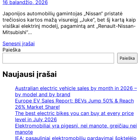
16 balandžio, 2026
Japonijos automobilių gamintojas „Nissan“ pristatė
trečiosios kartos mažą visureigį „Juke“, bet šį kartą kaip
visiškai elektrinį modelį, pagamintą ant „Renault-Nissan-
Mitsubishi“…
Navigacija
Senesni įrašai
Paieška
tarp
Paieška
įrašų
Naujausi įrašai
Australian electric vehicle sales by month in 2026 –
by model and by brand
Europe EV Sales Report: BEVs Jump 50% & Reach
26% Market Share!
The best electric bikes you can buy at every price
level in July 2026
Elektromobiliai yra pigesni, nei manote, greičiau nei
manote
IEA: pasauliniai elektromobilių pardavimai šoktelėjo