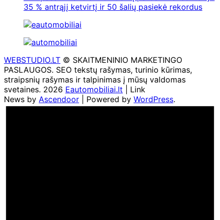
35 % antrąjį ketvirtį ir 50 šalių pasiekė rekordus
WEBSTUDIO.LT
© SKAITMENINIO MARKETINGO
PASLAUGOS. SEO tekstų rašymas, turinio kūrimas,
straipsnių rašymas ir talpinimas į mūsų valdomas
svetaines. 2026
Eautomobiliai.lt
| Link
News by
Ascendoor
| Powered by
WordPress
.