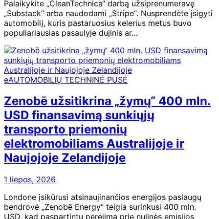
Palaikykite „CleanTechnica“ darbą užsiprenumeravę
„Substack“ arba naudodami „Stripe“. Nusprendėte įsigyti
automobilį, kuris pastaruosius kelerius metus buvo
populiariausias pasaulyje dujinis ar…
eAUTOMOBILIŲ TECHNINĖ PUSĖ
Zenobē užsitikrina „žymų“ 400 mln.
USD finansavimą sunkiųjų
transporto priemonių
elektromobiliams Australijoje ir
Naujojoje Zelandijoje
1 liepos, 2026
Londone įsikūrusi atsinaujinančios energijos paslaugų
bendrovė „Zenobē Energy“ teigia surinkusi 400 mln.
USD, kad paspartintų perėjimą prie nulinės emisijos