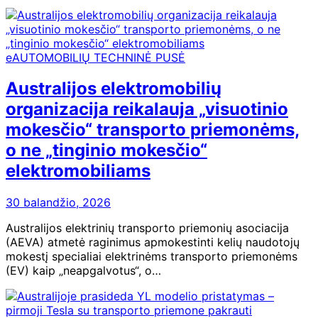
eAUTOMOBILIŲ TECHNINĖ PUSĖ
Australijos elektromobilių
organizacija reikalauja „visuotinio
mokesčio“ transporto priemonėms,
o ne „tinginio mokesčio“
elektromobiliams
30 balandžio, 2026
Australijos elektrinių transporto priemonių asociacija
(AEVA) atmetė raginimus apmokestinti kelių naudotojų
mokestį specialiai elektrinėms transporto priemonėms
(EV) kaip „neapgalvotus“, o…