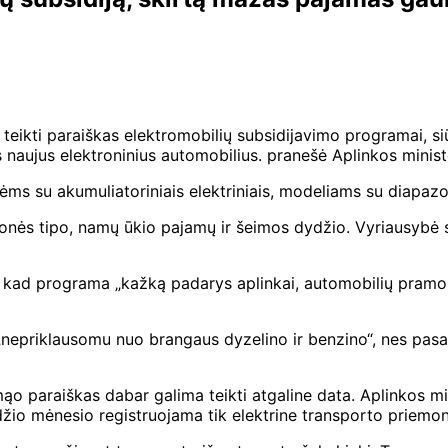
tas teikti paraiškas elektromobilių subsidijavimo programai
naujus elektroninius automobilius.
pranešė Aplinkos ministe
s su akumuliatoriniais elektriniais, modeliams su diapazon
monės tipo, namų ūkio pajamų ir šeimos dydžio. Vyriausybė sk
 kad programa „kažką padarys aplinkai, automobilių pramonei
nepriklausomu nuo brangaus dyzelino ir benzino“, nes pasauli
mą
o paraiškas dabar galima teikti atgaline data. Aplinkos mi
ndžio mėnesio registruojama tik elektrine transporto priemon