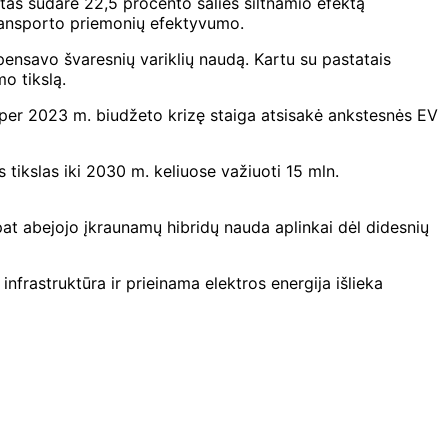
rtas
sudarė 22,5 procento šalies šiltnamio efektą
transporto priemonių efektyvumo.
pensavo švaresnių variklių naudą. Kartu su pastatais
o tikslą.
 per 2023 m. biudžeto krizę staiga atsisakė ankstesnės EV
s tikslas iki 2030 m. keliuose važiuoti 15 mln.
pat abejojo ​​įkraunamų hibridų nauda aplinkai dėl didesnių
frastruktūra ir prieinama elektros energija išlieka