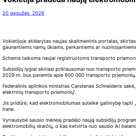
20 gegužės, 2026
Vokietijoje atidarytas naujas skaitmeninis portalas, skir
gaunantiems namų ūkiams, perkantiems ar nuomojantiems 
Schema taikoma naujai registruotoms transporto priemonėm
Subsidijų lygiai skiriasi priklausomai nuo transporto prie
2029 m. bus paremta apie 800 000 transporto priemonių.
Federalinis aplinkos ministras Carstenas Schneideris sakė,
elektrinių transporto priemonių“.
Jis pridūrė, kad elektromobilumas suteikė galimybę tapti „
Irane.
Vyriausybė
sausio mėnesį pradėjo naują subsidijų progra
elektromobilių skaičių, o kas ketvirta nuo sausio iki bala