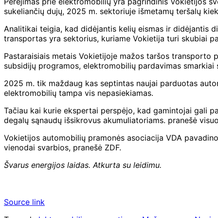
Perėjimas prie elektromobilių yra pagrindinis Vokietijos 
sukeliančių dujų, 2025 m.
sektoriuje išmetamų teršalų kie
Analitikai teigia, kad didėjantis kelių eismas ir didėjant
transportas yra sektorius, kuriame Vokietija turi skubiai 
Pastaraisiais metais Vokietijoje mažos taršos transporto 
subsidijų programos, elektromobilių pardavimas smarkiai
2025 m.
tik maždaug kas septintas naujai parduotas auto
elektromobilių tampa vis nepasiekiamas.
Tačiau kai kurie ekspertai perspėjo, kad gamintojai gali pas
degalų sąnaudų išsikrovus akumuliatoriams.
pranešė
visuo
Vokietijos automobilių pramonės asociacija VDA pavadino p
vienodai svarbios, pranešė ZDF.
Švarus energijos laidas.
Atkurta su leidimu.
Source link