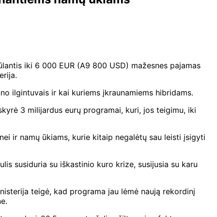
, siūlantis iki 6 000 EUR (A9 800 USD) mažesnes pajamas
rija.
o ilgintuvais ir kai kuriems įkraunamiems hibridams.
yrė 3 milijardus eurų programai, kuri, jos teigimu, iki
 ir namų ūkiams, kurie kitaip negalėtų sau leisti įsigyti
s susiduria su iškastinio kuro krize, susijusia su karu
nisterija teigė, kad programa jau lėmė naują rekordinį
e.