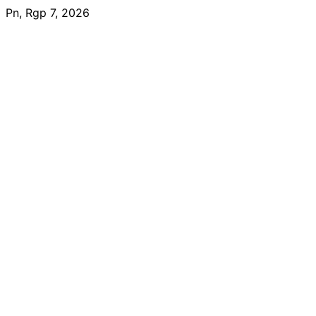
Skip
Pn, Rgp 7, 2026
to
content