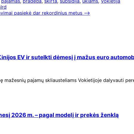
,
pajamas
,
pradeda
,
skirta
,
subsidija
,
ūkiams
,
Vokietija
lrd
davimai pasiekė dar rekordinius metus
⟶
Kinijos EV ir sutelkti dėmesį į mažus euro automob
ę mažesnių pajamų skliausteliams Vokietijoje dalyvauti per
esį 2026 m. – pagal modelį ir prekės ženklą