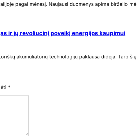
ralijoje pagal mėnesį. Naujausi duomenys apima birželio mė
jas ir jų revoliucinį poveikį energijos kaupimui
toriškų akumuliatorių technologijų paklausa didėja. Tarp ši
mėti
*