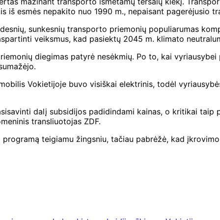
svertas mažinant transporto išmetamų teršalų kiekį. Transpo
kis iš esmės nepakito nuo 1990 m., nepaisant pagerėjusio 
is didesnių, sunkesnių transporto priemonių populiarumas kom
paspartinti veiksmus, kad pasiektų 2045 m. klimato neutralum
priemonių diegimas patyrė nesėkmių. Po to, kai vyriausybei
 sumažėjo.
mobilis
Vokietijoje buvo visiškai elektrinis, todėl vyriausybė
isavinti dalį subsidijos padidindami kainas, o kritikai taip 
meninis transliuotojas ZDF.
rogramą teigiamu žingsniu, tačiau pabrėžė, kad įkrovimo in