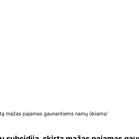
skirtą mažas pajamas gaunantiems namų ūkiams
lių subsidiją, skirtą mažas pajamas g