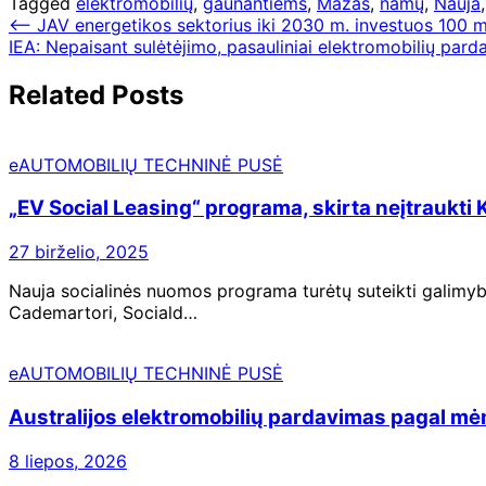
Tagged
elektromobilių
,
gaunantiems
,
Mažas
,
namų
,
Nauja
Navigacija
⟵
JAV energetikos sektorius iki 2030 m. investuos 100 m
IEA: Nepaisant sulėtėjimo, pasauliniai elektromobilių par
tarp
įrašų
Related Posts
eAUTOMOBILIŲ TECHNINĖ PUSĖ
„EV Social Leasing“ programa, skirta neįtraukti 
27 birželio, 2025
Nauja socialinės nuomos programa turėtų suteikti galimyb
Cademartori, Sociald…
eAUTOMOBILIŲ TECHNINĖ PUSĖ
Australijos elektromobilių pardavimas pagal mėn
8 liepos, 2026