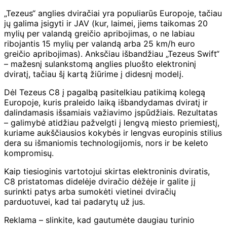
„Tezeus“ anglies dviračiai yra populiarūs Europoje, tačiau
jų galima įsigyti ir JAV (kur, laimei, jiems taikomas 20
mylių per valandą greičio apribojimas, o ne labiau
ribojantis 15 mylių per valandą arba 25 km/h euro
greičio apribojimas). Anksčiau išbandžiau „Tezeus Swift“
– mažesnį sulankstomą anglies pluošto elektroninį
dviratį, tačiau šį kartą žiūrime į didesnį modelį.
Dėl Tezeus C8 į pagalbą pasitelkiau patikimą kolegą
Europoje, kuris praleido laiką išbandydamas dviratį ir
dalindamasis išsamiais važiavimo įspūdžiais. Rezultatas
– galimybė atidžiau pažvelgti į lengvą miesto priemiestį,
kuriame aukščiausios kokybės ir lengvas europinis stilius
dera su išmaniomis technologijomis, nors ir be keleto
kompromisų.
Kaip tiesioginis vartotojui skirtas elektroninis dviratis,
C8 pristatomas didelėje dviračio dėžėje ir galite jį
surinkti patys arba sumokėti vietinei dviračių
parduotuvei, kad tai padarytų už jus.
Reklama – slinkite, kad gautumėte daugiau turinio