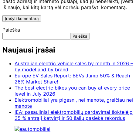
pašto adresą ir interneto puslapį, kad jų nebereiktų įvesti
iš naujo, kai kitą kartą vėl norėsiu parašyti komentarą.
Paieška
Paieška
Naujausi įrašai
Australian electric vehicle sales by month in 2026 –
by model and by brand
Europe EV Sales Report: BEVs Jump 50% & Reach
26% Market Share!
The best electric bikes you can buy at every price
level in July 2026
Elektromobiliai yra pigesni, nei manote, greičiau nei
manote
IEA: pasauliniai elektromobilių pardavimai šoktelėjo
35 % antrąjį ketvirtį ir 50 šalių pasiekė rekordus