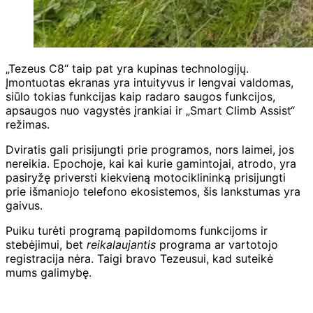
„Tezeus C8“ taip pat yra kupinas technologijų.
Įmontuotas ekranas yra intuityvus ir lengvai valdomas,
siūlo tokias funkcijas kaip radaro saugos funkcijos,
apsaugos nuo vagystės įrankiai ir „Smart Climb Assist“
režimas.
Dviratis gali prisijungti prie programos, nors laimei, jos
nereikia. Epochoje, kai kai kurie gamintojai, atrodo, yra
pasiryžę priversti kiekvieną motociklininką prisijungti
prie išmaniojo telefono ekosistemos, šis lankstumas yra
gaivus.
Puiku turėti programą papildomoms funkcijoms ir
stebėjimui, bet
reikalaujantis
programa ar vartotojo
registracija nėra. Taigi bravo Tezeusui, kad suteikė
mums galimybę.