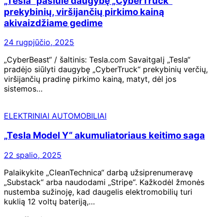
„Tesla“ pasiūlė daugybę „CyberTruck“
prekybinių, viršijančių pirkimo kainą
akivaizdžiame gedime
24 rugpjūčio, 2025
„CyberBeast“ / šaltinis: Tesla.com Savaitgalį „Tesla“
pradėjo siūlyti daugybę „CyberTruck“ prekybinių verčių,
viršijančių pradinę pirkimo kainą, matyt, dėl jos
sistemos…
ELEKTRINIAI AUTOMOBILIAI
„Tesla Model Y“ akumuliatoriaus keitimo saga
22 spalio, 2025
Palaikykite „CleanTechnica“ darbą užsiprenumeravę
„Substack“ arba naudodami „Stripe“. Kažkodėl žmonės
nustemba sužinoję, kad daugelis elektromobilių turi
kuklią 12 voltų bateriją,…