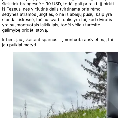
šiek tiek brangesnė – 99 USD, todėl gali prireikti jį pirkti
iš Tezeus, nes viršutinė dalis tvirtinama prie rėmo
sėdynės atramos jungties, o ne iš abiejų pusių, kaip yra
standartiškesnė, tačiau svarbi dalis yra tai, kad dviratis
yra su įmontuotais laikikliais, todėl vėliau turėsite
galimybę pridėti stovą.
Ir bent jau įskaitant sparnus ir įmontuotą apšvietimą, tai
jau puikiai matyti.