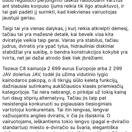
ant stebulės korpuso (jums reikia tik ilgo atsuktuvo), ir
tai gali padėti jį surinkti, kad kiekvienas vairuotojas
jaustųsi geriau.
Taigi tai yra vienas dalykas, į kurį reikia atkreipti dėmesį,
tačiau tai yra mažesnė detalė, kai beveik visa kita
dviratyje veikia taip gerai. Vairas yra stabilus, tačiau
judrus, dviratis yra ypač tylus, hidrauliniai diskiniai
stabdžiai yra sukibę, o bendra konstrukcijos kokybė yra
tvirta, net jei dažai atrodo šiek tiek įbrėžiami.
Tezeus C8 kainuoja 2 699 eurus Europoje arba 2 299
JAV dolerius JAV, todėl jis užima vidutinio lygio
kainodaros pakopą, o iš tikrųjų siūlo keletą funkcijų,
dažniausiai sutinkamų aukščiausios klasės priemiesčių
kategorijoje. Tai nėra nebrangi, o pirkėjai už tokią kainą
turi daug stiprių alternatyvų. Tačiau jis taip pat
nesistengia konkuruoti su pigiausiais tiesioginiais
vartotojui konkurentais. Tai itin lengvas, lengvai
važiuojantis anglies dviratis, ir čia jis išsiskiria. O
vairuotojams, ieškantiems tokio lengvo (pagal e-dviračio
standartus) miesto e-dviračio su švaria, elegantiška