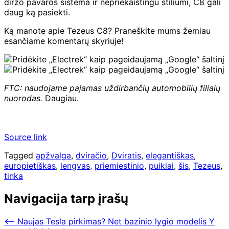
diržo pavaros sistema ir nepriekaištingu stiliumi, C8 gali
daug ką pasiekti.
Ką manote apie Tezeus C8? Praneškite mums žemiau
esančiame komentarų skyriuje!
FTC: naudojame pajamas uždirbančių automobilių filialų
nuorodas.
Daugiau.
Source link
Tagged
apžvalga
,
dviračio
,
Dviratis
,
elegantiškas
,
europietiškas
,
lengvas
,
priemiestinio
,
puikiai
,
šis
,
Tezeus
,
tinka
Navigacija tarp įrašų
⟵
Naujas Tesla pirkimas? Net bazinio lygio modelis Y