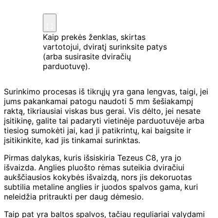
Kaip prekės ženklas, skirtas
vartotojui, dviratį surinksite patys
(arba susirasite dviračių
parduotuvę).
Surinkimo procesas iš tikrųjų yra gana lengvas, taigi, jei
jums pakankamai patogu naudoti 5 mm šešiakampį
raktą, tikriausiai viskas bus gerai. Vis dėlto, jei nesate
įsitikinę, galite tai padaryti vietinėje parduotuvėje arba
tiesiog sumokėti jai, kad ji patikrintų, kai baigsite ir
įsitikinkite, kad jis tinkamai surinktas.
Pirmas dalykas, kuris išsiskiria Tezeus C8, yra jo
išvaizda. Anglies pluošto rėmas suteikia dviračiui
aukščiausios kokybės išvaizdą, nors jis dekoruotas
subtilia metaline anglies ir juodos spalvos gama, kuri
neleidžia pritraukti per daug dėmesio.
Taip pat yra baltos spalvos, tačiau reguliariai valydami