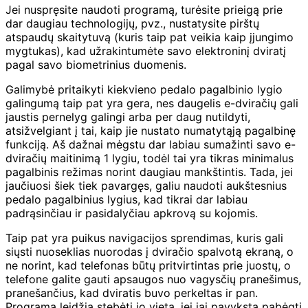
Jei nuspręsite naudoti programą, turėsite prieigą prie
dar daugiau technologijų, pvz., nustatysite pirštų
atspaudų skaitytuvą (kuris taip pat veikia kaip įjungimo
mygtukas), kad užrakintumėte savo elektroninį dviratį
pagal savo biometrinius duomenis.
Galimybė pritaikyti kiekvieno pedalo pagalbinio lygio
galingumą taip pat yra gera, nes daugelis e-dviračių gali
jaustis pernelyg galingi arba per daug nutildyti,
atsižvelgiant į tai, kaip jie nustato numatytąją pagalbinę
funkciją. Aš dažnai mėgstu dar labiau sumažinti savo e-
dviračių maitinimą 1 lygiu, todėl tai yra tikras minimalus
pagalbinis režimas norint daugiau mankštintis. Tada, jei
jaučiuosi šiek tiek pavargęs, galiu naudoti aukštesnius
pedalo pagalbinius lygius, kad tikrai dar labiau
padrąsinčiau ir pasidalyčiau apkrovą su kojomis.
Taip pat yra puikus navigacijos sprendimas, kuris gali
siųsti nuoseklias nuorodas į dviračio spalvotą ekraną, o
ne norint, kad telefonas būtų pritvirtintas prie juostų, o
telefone galite gauti apsaugos nuo vagysčių pranešimus,
pranešančius, kad dviratis buvo perkeltas ir pan.
Programa leidžia stebėti jo vietą, jei jai pavyksta pabėgti