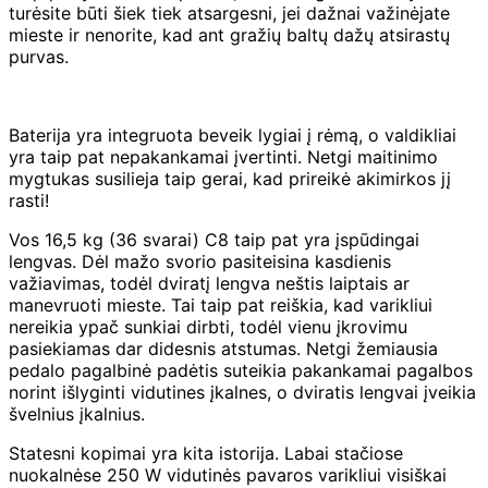
turėsite būti šiek tiek atsargesni, jei dažnai važinėjate
mieste ir nenorite, kad ant gražių baltų dažų atsirastų
purvas.
Baterija yra integruota beveik lygiai į rėmą, o valdikliai
yra taip pat nepakankamai įvertinti. Netgi maitinimo
mygtukas susilieja taip gerai, kad prireikė akimirkos jį
rasti!
Vos 16,5 kg (36 svarai) C8 taip pat yra įspūdingai
lengvas. Dėl mažo svorio pasiteisina kasdienis
važiavimas, todėl dviratį lengva neštis laiptais ar
manevruoti mieste. Tai taip pat reiškia, kad varikliui
nereikia ypač sunkiai dirbti, todėl vienu įkrovimu
pasiekiamas dar didesnis atstumas. Netgi žemiausia
pedalo pagalbinė padėtis suteikia pakankamai pagalbos
norint išlyginti vidutines įkalnes, o dviratis lengvai įveikia
švelnius įkalnius.
Statesni kopimai yra kita istorija. Labai stačiose
nuokalnėse 250 W vidutinės pavaros varikliui visiškai