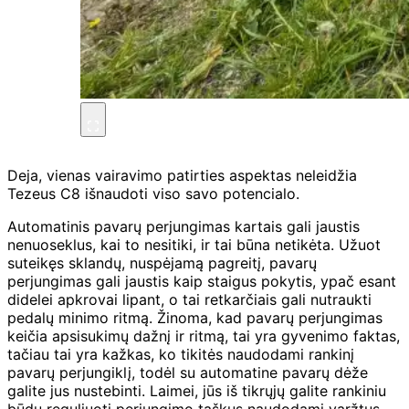
Deja, vienas vairavimo patirties aspektas neleidžia
Tezeus C8 išnaudoti viso savo potencialo.
Automatinis pavarų perjungimas kartais gali jaustis
nenuoseklus, kai to nesitiki, ir tai būna netikėta. Užuot
suteikęs sklandų, nuspėjamą pagreitį, pavarų
perjungimas gali jaustis kaip staigus pokytis, ypač esant
didelei apkrovai lipant, o tai retkarčiais gali nutraukti
pedalų minimo ritmą. Žinoma, kad pavarų perjungimas
keičia apsisukimų dažnį ir ritmą, tai yra gyvenimo faktas,
tačiau tai yra kažkas, ko tikitės naudodami rankinį
pavarų perjungiklį, todėl su automatine pavarų dėže
galite jus nustebinti. Laimei, jūs iš tikrųjų galite rankiniu
būdu reguliuoti perjungimo taškus naudodami varžtus