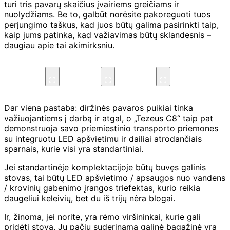
turi tris pavarų skaičius įvairiems greičiams ir
nuolydžiams. Be to, galbūt norėsite pakoreguoti tuos
perjungimo taškus, kad juos būtų galima pasirinkti taip,
kaip jums patinka, kad važiavimas būtų sklandesnis –
daugiau apie tai akimirksniu.
Dar viena pastaba: diržinės pavaros puikiai tinka
važiuojantiems į darbą ir atgal, o „Tezeus C8“ taip pat
demonstruoja savo priemiestinio transporto priemones
su integruotu LED apšvietimu ir dailiai atrodančiais
sparnais, kurie visi yra standartiniai.
Jei standartinėje komplektacijoje būtų buvęs galinis
stovas, tai būtų LED apšvietimo / apsaugos nuo vandens
/ krovinių gabenimo įrangos triefektas, kurio reikia
daugeliui keleivių, bet du iš trijų nėra blogai.
Ir, žinoma, jei norite, yra rėmo viršininkai, kurie gali
pridėti stovą. Jų pačių suderinama galinė bagažinė yra