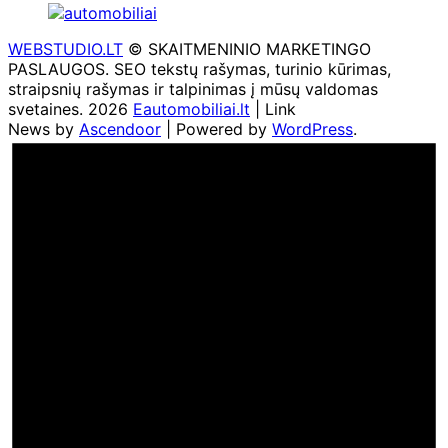
WEBSTUDIO.LT
© SKAITMENINIO MARKETINGO
PASLAUGOS. SEO tekstų rašymas, turinio kūrimas,
straipsnių rašymas ir talpinimas į mūsų valdomas
svetaines. 2026
Eautomobiliai.lt
| Link
News by
Ascendoor
| Powered by
WordPress
.