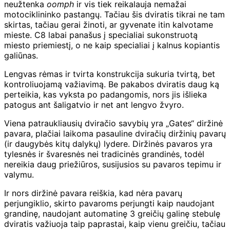
neužtenka
oomph
ir vis tiek reikalauja nemažai
motociklininko pastangų. Tačiau šis dviratis tikrai ne tam
skirtas, tačiau gerai žinoti, ar gyvenate itin kalvotame
mieste. C8 labai panašus į specialiai sukonstruotą
miesto priemiestį, o ne kaip specialiai į kalnus kopiantis
galiūnas.
Lengvas rėmas ir tvirta konstrukcija sukuria tvirtą, bet
kontroliuojamą važiavimą. Be pakabos dviratis daug ką
perteikia, kas vyksta po padangomis, nors jis išlieka
patogus ant šaligatvio ir net ant lengvo žvyro.
Viena patraukliausių dviračio savybių yra „Gates“ diržinė
pavara, plačiai laikoma pasauline dviračių diržinių pavarų
(ir daugybės kitų dalykų) lydere. Diržinės pavaros yra
tylesnės ir švaresnės nei tradicinės grandinės, todėl
nereikia daug priežiūros, susijusios su pavaros tepimu ir
valymu.
Ir nors diržinė pavara reiškia, kad nėra pavarų
perjungiklio, skirto pavaroms perjungti kaip naudojant
grandinę, naudojant automatinę 3 greičių galinę stebulę
dviratis važiuoja taip paprastai, kaip vienu greičiu, tačiau