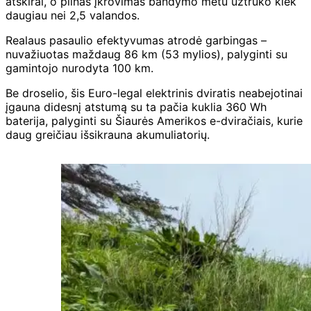
atskirai, o pilnas įkrovimas bandymo metu užtruko kiek
daugiau nei 2,5 valandos.
Realaus pasaulio efektyvumas atrodė garbingas –
nuvažiuotas maždaug 86 km (53 mylios), palyginti su
gamintojo nurodyta 100 km.
Be droselio, šis Euro-legal elektrinis dviratis neabejotinai
įgauna didesnį atstumą su ta pačia kuklia 360 Wh
baterija, palyginti su Šiaurės Amerikos e-dviračiais, kurie
daug greičiau išsikrauna akumuliatorių.