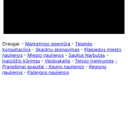
Draugai: -
Marketingo agentūra
-
Teisinės
konsultacijos
-
Skaidrių skenavimas
-
Klaipedos miesto
naujienos
-
Miesto naujienos
-
Saulius Narbutas
-
Įvaizdžio kūrimas
-
Veidoskaita
-
Teniso treniruotės
-
Pranešimai spaudai -
Kauno naujienos
-
Regionų
naujienos
-
Palangos naujienos