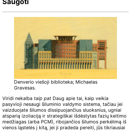
Saugoti
Denverio viešoji biblioteka; Michaelas
Gravesas.
Viridi nekalba
taip pat
Daug apie tai, kaip veikia
pasyvioji nesaugi šiluminio valdymo sistema, tačiau jei
vaizduojate šilumos dissipuojančius sluoksnius, ugniai
atsparią izoliaciją ir strategiškai išdėstytas fazių keitimo
medžiagas (arba PCM), ribojančios šilumos perkėlimą iš
vienos ląstelės į kitą, jei ji pradeda pereiti, jūs tikriausiai