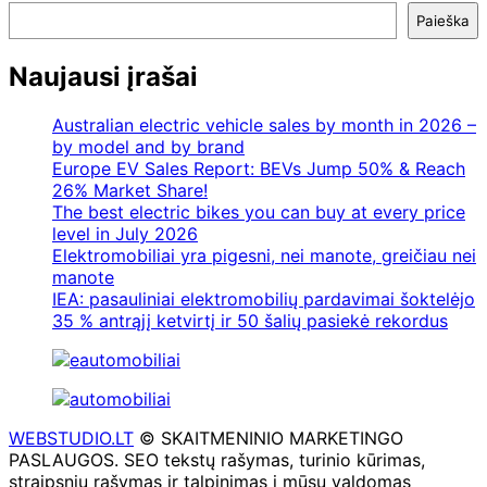
Paieška
Naujausi įrašai
Australian electric vehicle sales by month in 2026 –
by model and by brand
Europe EV Sales Report: BEVs Jump 50% & Reach
26% Market Share!
The best electric bikes you can buy at every price
level in July 2026
Elektromobiliai yra pigesni, nei manote, greičiau nei
manote
IEA: pasauliniai elektromobilių pardavimai šoktelėjo
35 % antrąjį ketvirtį ir 50 šalių pasiekė rekordus
WEBSTUDIO.LT
© SKAITMENINIO MARKETINGO
PASLAUGOS. SEO tekstų rašymas, turinio kūrimas,
straipsnių rašymas ir talpinimas į mūsų valdomas