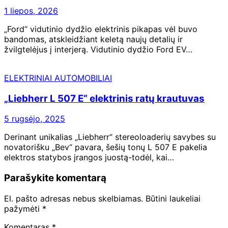
1 liepos, 2026
„Ford“ vidutinio dydžio elektrinis pikapas vėl buvo
bandomas, atskleidžiant keletą naujų detalių ir
žvilgtelėjus į interjerą. Vidutinio dydžio Ford EV…
ELEKTRINIAI AUTOMOBILIAI
„Liebherr L 507 E“ elektrinis ratų krautuvas
5 rugsėjo, 2025
Derinant unikalias „Liebherr“ stereoloaderių savybes su
novatorišku „Bev“ pavara, šešių tonų L 507 E pakelia
elektros statybos įrangos juostą-todėl, kai…
Parašykite komentarą
El. pašto adresas nebus skelbiamas.
Būtini laukeliai
pažymėti
*
Komentaras
*