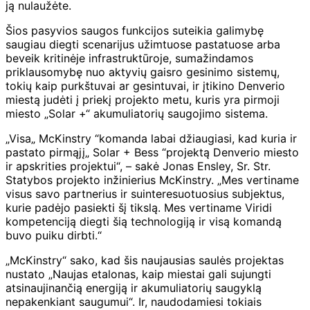
ją nulaužėte.
Šios pasyvios saugos funkcijos suteikia galimybę
saugiau diegti scenarijus užimtuose pastatuose arba
beveik kritinėje infrastruktūroje, sumažindamos
priklausomybę nuo aktyvių gaisro gesinimo sistemų,
tokių kaip purkštuvai ar gesintuvai, ir įtikino Denverio
miestą judėti į priekį projekto metu, kuris yra pirmoji
miesto „Solar +“ akumuliatorių saugojimo sistema.
„Visa„ McKinstry “komanda labai džiaugiasi, kad kuria ir
pastato pirmąjį„ Solar + Bess “projektą Denverio miesto
ir apskrities projektui“, – sakė Jonas Ensley, Sr. Str.
Statybos projekto inžinierius McKinstry. „Mes vertiname
visus savo partnerius ir suinteresuotuosius subjektus,
kurie padėjo pasiekti šį tikslą. Mes vertiname Viridi
kompetenciją diegti šią technologiją ir visą komandą
buvo puiku dirbti.“
„McKinstry“ sako, kad šis naujausias saulės projektas
nustato „Naujas etalonas, kaip miestai gali sujungti
atsinaujinančią energiją ir akumuliatorių saugyklą
nepakenkiant saugumui“. Ir, naudodamiesi tokiais