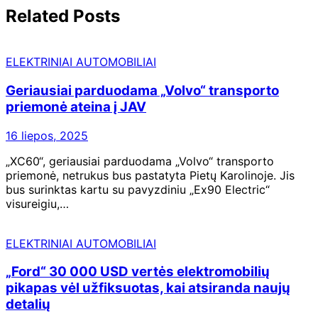
Related Posts
ELEKTRINIAI AUTOMOBILIAI
Geriausiai parduodama „Volvo“ transporto
priemonė ateina į JAV
16 liepos, 2025
„XC60“, geriausiai parduodama „Volvo“ transporto
priemonė, netrukus bus pastatyta Pietų Karolinoje. Jis
bus surinktas kartu su pavyzdiniu „Ex90 Electric“
visureigiu,…
ELEKTRINIAI AUTOMOBILIAI
„Ford“ 30 000 USD vertės elektromobilių
pikapas vėl užfiksuotas, kai atsiranda naujų
detalių