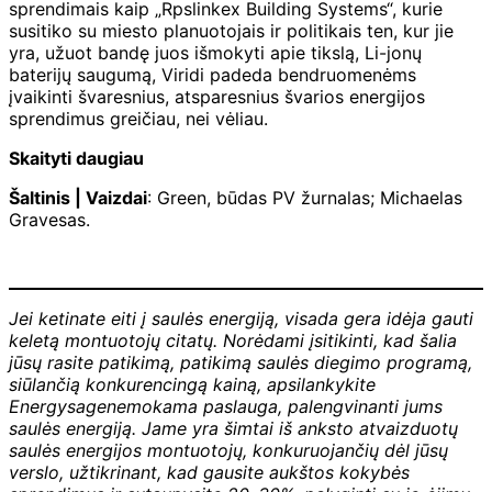
sprendimais kaip „Rpslinkex Building Systems“, kurie
susitiko su miesto planuotojais ir politikais ten, kur jie
yra, užuot bandę juos išmokyti apie tikslą, Li-jonų
baterijų saugumą, Viridi padeda bendruomenėms
įvaikinti švaresnius, atsparesnius švarios energijos
sprendimus greičiau, nei vėliau.
Skaityti daugiau
Šaltinis | Vaizdai
: Green, būdas PV žurnalas; Michaelas
Gravesas.
Jei ketinate eiti į saulės energiją, visada gera idėja gauti
keletą montuotojų citatų. Norėdami įsitikinti, kad šalia
jūsų rasite patikimą, patikimą saulės diegimo programą,
siūlančią konkurencingą kainą, apsilankykite
Energysage
nemokama paslauga, palengvinanti jums
saulės energiją. Jame yra šimtai iš anksto atvaizduotų
saulės energijos montuotojų, konkuruojančių dėl jūsų
verslo, užtikrinant, kad gausite aukštos kokybės