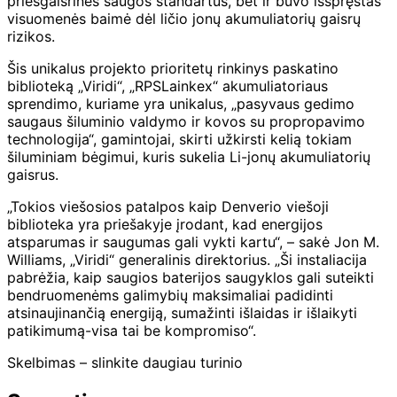
priešgaisrinės saugos standartus, bet ir buvo išspręstas
visuomenės baimė dėl ličio jonų akumuliatorių gaisrų
rizikos.
Šis unikalus projekto prioritetų rinkinys paskatino
biblioteką „Viridi“, „RPSLainkex“ akumuliatoriaus
sprendimo, kuriame yra unikalus, „pasyvaus gedimo
saugaus šiluminio valdymo ir kovos su propropavimo
technologija“, gamintojai, skirti užkirsti kelią tokiam
šiluminiam bėgimui, kuris sukelia Li-jonų akumuliatorių
gaisrus.
„Tokios viešosios patalpos kaip Denverio viešoji
biblioteka yra priešakyje įrodant, kad energijos
atsparumas ir saugumas gali vykti kartu“, – sakė Jon M.
Williams, „Viridi“ generalinis direktorius. „Ši instaliacija
pabrėžia, kaip saugios baterijos saugyklos gali suteikti
bendruomenėms galimybių maksimaliai padidinti
atsinaujinančią energiją, sumažinti išlaidas ir išlaikyti
patikimumą-visa tai be kompromiso“.
Skelbimas – slinkite daugiau turinio