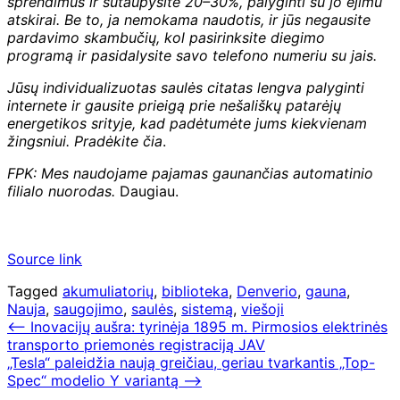
sprendimus ir sutaupysite 20–30%, palyginti su jo ėjimu
atskirai. Be to, ja nemokama naudotis, ir jūs negausite
pardavimo skambučių, kol pasirinksite diegimo
programą ir pasidalysite savo telefono numeriu su jais.
Jūsų individualizuotas saulės citatas lengva palyginti
internete ir gausite prieigą prie nešališkų patarėjų
energetikos srityje, kad padėtumėte jums kiekvienam
žingsniui.
Pradėkite čia
.
FPK: Mes naudojame pajamas gaunančias automatinio
filialo nuorodas.
Daugiau.
Source link
Tagged
akumuliatorių
,
biblioteka
,
Denverio
,
gauna
,
Nauja
,
saugojimo
,
saulės
,
sistemą
,
viešoji
Navigacija
⟵
Inovacijų aušra: tyrinėja 1895 m. Pirmosios elektrinės
transporto priemonės registraciją JAV
tarp
„Tesla“ paleidžia naują greičiau, geriau tvarkantis „Top-
įrašų
Spec“ modelio Y variantą
⟶