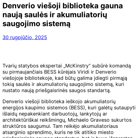
Denverio viešoji biblioteka gauna
naują saulės ir akumuliatorių
saugojimo sistemą
30 rugpjūčio, 2025
Tvarių statybos ekspertai „McKinstry“ subūrė komandą
su pirmaujančiais BESS kūrėjais Viridi ir Denverio
viešojoje bibliotekoje, kad būtų galima įdiegti pirmąją
tokią saulės ir akumuliatorių saugojimo sistemą, kuri
nustato naują priešgaisrinės saugos standartą.
Denverio viešoji biblioteka ieškojo akumuliatorių
energijos kaupimo sistemos (BESS), kuri galėtų sutaupyti
išlaidų nepakenkiant darbuotojų, lankytojų ar
architektūriškai reikšmingų, Michaelo Graveso sukurtos
struktūros saugumui. Tam reikėjo akumuliatoriaus
atsarginio sprendimo, kuris ne tik atitiko miesto