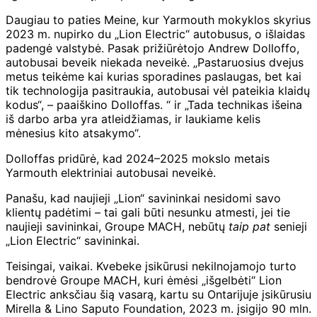
Daugiau to paties Meine, kur Yarmouth mokyklos skyrius
2023 m. nupirko du „Lion Electric“ autobusus, o išlaidas
padengė valstybė. Pasak prižiūrėtojo Andrew Dolloffo,
autobusai beveik niekada neveikė. „Pastaruosius dvejus
metus teikėme kai kurias sporadines paslaugas, bet kai
tik technologija pasitraukia, autobusai vėl pateikia klaidų
kodus“, – paaiškino Dolloffas. “ ir „Tada technikas išeina
iš darbo arba yra atleidžiamas, ir laukiame kelis
mėnesius kito atsakymo“.
Dolloffas pridūrė, kad 2024–2025 mokslo metais
Yarmouth elektriniai autobusai neveikė.
Panašu, kad naujieji „Lion“ savininkai nesidomi savo
klientų padėtimi – tai gali būti nesunku atmesti, jei tie
naujieji savininkai, Groupe MACH, nebūtų
taip pat
senieji
„Lion Electric“ savininkai.
Teisingai, vaikai. Kvebeke įsikūrusi nekilnojamojo turto
bendrovė Groupe MACH, kuri ėmėsi „išgelbėti“ Lion
Electric anksčiau šią vasarą, kartu su Ontarijuje įsikūrusiu
Mirella & Lino Saputo Foundation, 2023 m. įsigijo 90 mln.