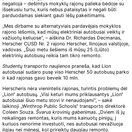
negalioja – dešimtys mokyklų rajonų palieka bėdoje su
išsekusiu turtu, kuris nebus pataisytas ir negali būti
parduodamas siekiant gauti lėšų pakeitimams.
„Mes dirbame su alternatyviais pardavėjais mokyklos
rajono lėšomis, kad mūsų elektriniai autobusai veiktų ir
važiuotų keliuose“, – aiškina Dr. Richardas Decmanas,
Herscher CUSD Nr. 2 rajono Herscher, Ilinojaus valstijoje,
vadovas. „Šiuo metu šešiems iš mūsų 25 (Liūto)
elektrinių autobusų reikia tam tikro remonto.
Studentų transporto naujienos
praneša, kad Lion
autobusai sudaro pusę viso Herscher 50 autobusų parko
ir kad rajonas gavo beveik 10 mln.
Herscheris nėra vienintelis rajonas, turintis problemų dėl
„Lion“ autobusų. „Visi keturi mums priklausantys „Lion“
autobusai šiuo metu stovi ir nenaudojami“, – sakė
laikinoji „Winthrop Public Schools“ transporto direktorė
Coleen Souza.
Švarus krovinių gabenimas
. „Dviem iš jų
reikalingas remontas, kuris mums kainuotų pinigų, į
kuriuos nenorime investuoti, nes autobusai nevažiuoja
ilgiau nei mėnesį, kol prireiktų daugiau remonto.