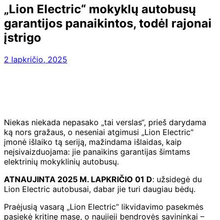
„Lion Electric“ mokyklų autobusų
garantijos panaikintos, todėl rajonai
įstrigo
2 lapkričio, 2025
Niekas niekada nepasako „tai verslas“, prieš darydama
ką nors gražaus, o neseniai atgimusi „Lion Electric“
įmonė išlaiko tą seriją, mažindama išlaidas, kaip
neįsivaizduojama: jie panaikins garantijas šimtams
elektrinių mokyklinių autobusų.
ATNAUJINTA 2025 M. LAPKRIČIO 01 D
: užsidegė du
Lion Electric autobusai, dabar jie turi daugiau bėdų.
Praėjusią vasarą „Lion Electric“ likvidavimo pasekmės
pasiekė kritinę masę, o naujieji bendrovės savininkai –