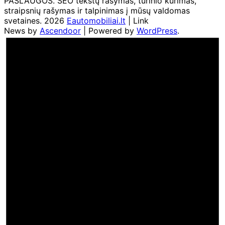
PASLAUGOS. SEO tekstų rašymas, turinio kūrimas,
straipsnių rašymas ir talpinimas į mūsų valdomas
svetaines. 2026
Eautomobiliai.lt
| Link
News by
Ascendoor
| Powered by
WordPress
.