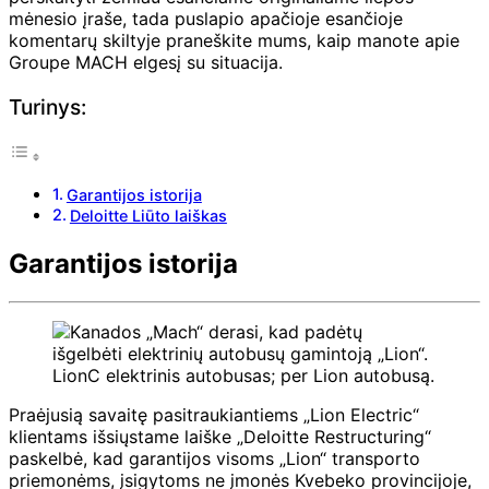
mėnesio įraše, tada puslapio apačioje esančioje
komentarų skiltyje praneškite mums, kaip manote apie
Groupe MACH elgesį su situacija.
Turinys:
Garantijos istorija
Deloitte Liūto laiškas
Garantijos istorija
LionC elektrinis autobusas; per Lion autobusą.
Praėjusią savaitę pasitraukiantiems „Lion Electric“
klientams išsiųstame laiške „Deloitte Restructuring“
paskelbė, kad garantijos visoms „Lion“ transporto
priemonėms, įsigytoms ne įmonės Kvebeko provincijoje,