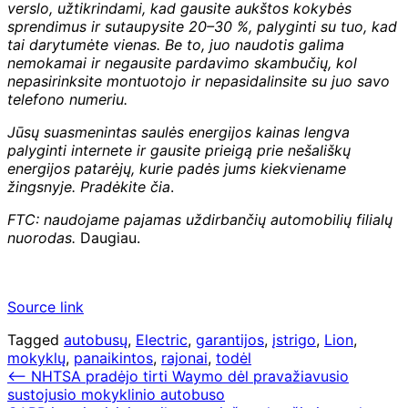
verslo, užtikrindami, kad gausite aukštos kokybės
sprendimus ir sutaupysite 20–30 %, palyginti su tuo, kad
tai darytumėte vienas. Be to, juo naudotis galima
nemokamai ir negausite pardavimo skambučių, kol
nepasirinksite montuotojo ir nepasidalinsite su juo savo
telefono numeriu.
Jūsų suasmenintas saulės energijos kainas lengva
palyginti internete ir gausite prieigą prie nešališkų
energijos patarėjų, kurie padės jums kiekviename
žingsnyje. Pradėkite
čia
.
FTC: naudojame pajamas uždirbančių automobilių filialų
nuorodas.
Daugiau.
Source link
Tagged
autobusų
,
Electric
,
garantijos
,
įstrigo
,
Lion
,
mokyklų
,
panaikintos
,
rajonai
,
todėl
Navigacija
⟵
NHTSA pradėjo tirti Waymo dėl pravažiavusio
sustojusio mokyklinio autobuso
tarp