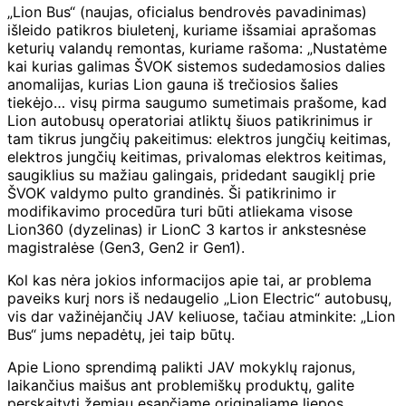
„Lion Bus“ (naujas, oficialus bendrovės pavadinimas)
išleido patikros biuletenį, kuriame išsamiai aprašomas
keturių valandų remontas, kuriame rašoma: „Nustatėme
kai kurias galimas ŠVOK sistemos sudedamosios dalies
anomalijas, kurias Lion gauna iš trečiosios šalies
tiekėjo… visų pirma saugumo sumetimais prašome, kad
Lion autobusų operatoriai atliktų šiuos patikrinimus ir
tam tikrus jungčių pakeitimus: elektros jungčių keitimas,
elektros jungčių keitimas, privalomas elektros keitimas,
saugiklius su mažiau galingais, pridedant saugiklį prie
ŠVOK valdymo pulto grandinės. Ši patikrinimo ir
modifikavimo procedūra turi būti atliekama visose
Lion360 (dyzelinas) ir LionC 3 kartos ir ankstesnėse
magistralėse (Gen3, Gen2 ir Gen1).
Kol kas nėra jokios informacijos apie tai, ar problema
paveiks kurį nors iš nedaugelio „Lion Electric“ autobusų,
vis dar važinėjančių JAV keliuose, tačiau atminkite: „Lion
Bus“ jums nepadėtų, jei taip būtų.
Apie Liono sprendimą palikti JAV mokyklų rajonus,
laikančius maišus ant problemiškų produktų, galite
perskaityti žemiau esančiame originaliame liepos