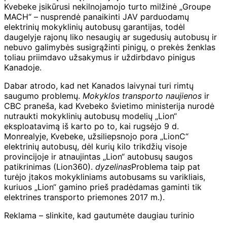
Kvebeke įsikūrusi nekilnojamojo turto milžinė „Groupe
MACH“ – nusprendė panaikinti JAV parduodamų
elektrinių mokyklinių autobusų garantijas, todėl
daugelyje rajonų liko nesaugių ar sugedusių autobusų ir
nebuvo galimybės susigrąžinti pinigų, o prekės ženklas
toliau priimdavo užsakymus ir uždirbdavo pinigus
Kanadoje.
Dabar atrodo, kad net Kanados laivynai turi rimtų
saugumo problemų.
Mokyklos transporto naujienos
ir
CBC praneša, kad Kvebeko švietimo ministerija nurodė
nutraukti mokyklinių autobusų modelių „Lion“
eksploatavimą iš karto po to, kai rugsėjo 9 d.
Monrealyje, Kvebeke, užsiliepsnojo pora „LionC“
elektrinių autobusų, dėl kurių kilo trikdžių visoje
provincijoje ir atnaujintas „Lion“ autobusų saugos
patikrinimas (Lion360).
dyzelinas
Problema taip pat
turėjo įtakos mokykliniams autobusams su varikliais,
kuriuos „Lion“ gamino prieš pradėdamas gaminti tik
elektrines transporto priemones 2017 m.).
Reklama – slinkite, kad gautumėte daugiau turinio