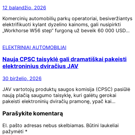
12 balandžio, 2026
Komercinių automobilių parkų operatoriai, besiveržiantys
elektrifikuoti kylant dyzelino kainoms, gali nusipirkti
„Workhorse W56 step“ furgoną už beveik 60 000 USD…
ELEKTRINIAI AUTOMOBILIAI
Nauja CPSC taisyklė gali dramatiškai pakeisti
elektroninius dviračius JAV
30 birželio, 2026
JAV vartotojų produktų saugos komisija (CPSC) pasiūlė
naują plačią saugumo taisyklę, kuri galėtų gerokai
pakeisti elektroninių dviračių pramonę, ypač kai…
Parašykite komentarą
El. pašto adresas nebus skelbiamas.
Būtini laukeliai
pažymėti
*