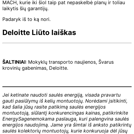
MACH, kurie iki šiol taip pat nepaskelbė planų ir toliau
laikytis šių garantijų.
Padaryk iš to ką nori.
Deloitte Liūto laiškas
ŠALTINIAI
: Mokyklų transporto naujienos, Švarus
krovinių gabenimas, Deloitte.
Jei ketinate naudoti saulės energiją, visada pravartu
gauti pasiūlymų iš kelių montuotojų. Norėdami įsitikinti,
kad šalia jūsų rasite patikimą saulės energijos
montuotoją, siūlantį konkurencingas kainas, patikrinkite
EnergySage
nemokama paslauga, kuri palengvina saulės
energijos naudojimą. Jame yra šimtai iš anksto patikrintų
saulės kolektorių montuotojų, kurie konkuruoja dėl jūsų