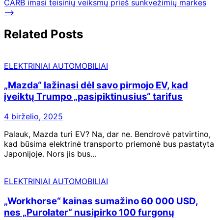
CARB imasi teisinių veiksmų prieš sunkvežimių markes
įrašų
⟶
Related Posts
ELEKTRINIAI AUTOMOBILIAI
„Mazda“ lažinasi dėl savo pirmojo EV, kad
įveiktų Trumpo „pasipiktinusius“ tarifus
4 birželio, 2025
Palauk, Mazda turi EV? Na, dar ne. Bendrovė patvirtino,
kad būsima elektrinė transporto priemonė bus pastatyta
Japonijoje. Nors jis bus…
ELEKTRINIAI AUTOMOBILIAI
„Workhorse“ kainas sumažino 60 000 USD,
nes „Purolater“ nusipirko 100 furgonų