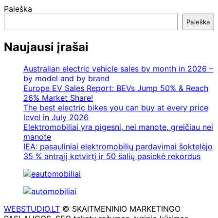
Paieška
Paieška
Naujausi įrašai
Australian electric vehicle sales by month in 2026 –
by model and by brand
Europe EV Sales Report: BEVs Jump 50% & Reach
26% Market Share!
The best electric bikes you can buy at every price
level in July 2026
Elektromobiliai yra pigesni, nei manote, greičiau nei
manote
IEA: pasauliniai elektromobilių pardavimai šoktelėjo
35 % antrąjį ketvirtį ir 50 šalių pasiekė rekordus
WEBSTUDIO.LT
© SKAITMENINIO MARKETINGO