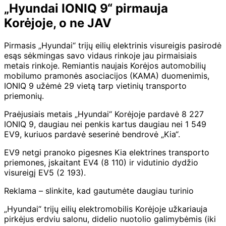
„Hyundai IONIQ 9“ pirmauja
Korėjoje, o ne JAV
Pirmasis „Hyundai“ trijų eilių elektrinis visureigis pasirodė
esąs sėkmingas savo vidaus rinkoje jau pirmaisiais
metais rinkoje. Remiantis naujais Korėjos automobilių
mobilumo pramonės asociacijos (KAMA) duomenimis,
IONIQ 9 užėmė 29 vietą tarp vietinių transporto
priemonių.
Praėjusiais metais „Hyundai“ Korėjoje pardavė 8 227
IONIQ 9, daugiau nei penkis kartus daugiau nei 1 549
EV9, kuriuos pardavė seserinė bendrovė „Kia“.
EV9 netgi pranoko pigesnes Kia elektrines transporto
priemones, įskaitant EV4 (8 110) ir vidutinio dydžio
visureigį EV5 (2 193).
Reklama – slinkite, kad gautumėte daugiau turinio
„Hyundai“ trijų eilių elektromobilis Korėjoje užkariauja
pirkėjus erdviu salonu, didelio nuotolio galimybėmis (iki