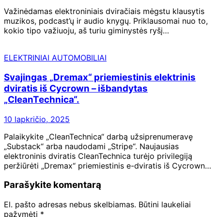
Važinėdamas elektroniniais dviračiais mėgstu klausytis
muzikos, podcast’ų ir audio knygų. Priklausomai nuo to,
kokio tipo važiuoju, aš turiu giminystės ryšį…
ELEKTRINIAI AUTOMOBILIAI
Svajingas „Dremax“ priemiestinis elektrinis
dviratis iš Cycrown – išbandytas
„CleanTechnica“.
10 lapkričio, 2025
Palaikykite „CleanTechnica“ darbą užsiprenumeravę
„Substack“ arba naudodami „Stripe“. Naujausias
elektroninis dviratis CleanTechnica turėjo privilegiją
peržiūrėti „Dremax“ priemiestinis e-dviratis iš Cycrown…
Parašykite komentarą
El. pašto adresas nebus skelbiamas.
Būtini laukeliai
pažymėti
*