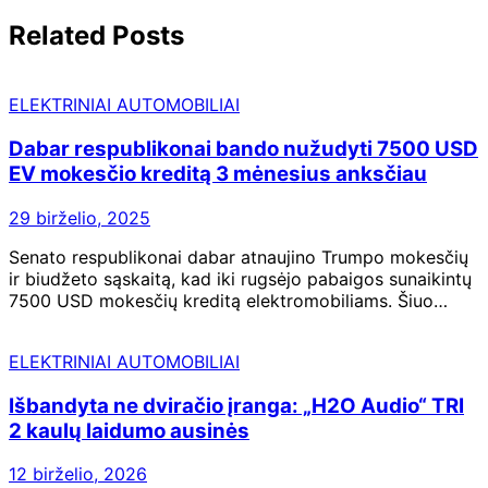
Related Posts
ELEKTRINIAI AUTOMOBILIAI
Dabar respublikonai bando nužudyti 7500 USD
EV mokesčio kreditą 3 mėnesius anksčiau
29 birželio, 2025
Senato respublikonai dabar atnaujino Trumpo mokesčių
ir biudžeto sąskaitą, kad iki rugsėjo pabaigos sunaikintų
7500 USD mokesčių kreditą elektromobiliams. Šiuo…
ELEKTRINIAI AUTOMOBILIAI
Išbandyta ne dviračio įranga: „H2O Audio“ TRI
2 kaulų laidumo ausinės
12 birželio, 2026