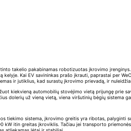
rtinto takelio pakabinamas robotizuotas įkrovimo įrenginys. 
vietą kelyje. Kai EV savininkas prašo įkrauti, paprastai per
mas ir jutiklius, kad surastų įkrovimo prievadą, ir nuleidžia
žuot kiekvieną automobilių stovėjimo vietą prijungę prie sa
us dolerių už vieną vietą, viena viršutinių bėgių sistema gali
 tiekimo sistema, įkrovimo greitis yra ribotas, palyginti su s
 kW itin greitas įkroviklis. Tačiau jei transporto priemonė
tliekamas lėtai ir stabiliai.