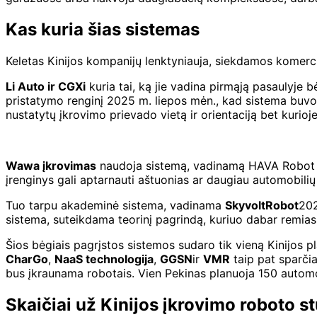
Kas kuria šias sistemas
Keletas Kinijos kompanijų lenktyniauja, siekdamos komercial
Li Auto ir CGXi
kuria tai, ką jie vadina pirmąją pasaulyje b
pristatymo renginį 2025 m. liepos mėn., kad sistema buvo 
nustatytų įkrovimo prievado vietą ir orientaciją bet kurio
Wawa įkrovimas
naudoja sistemą, vadinamą HAVA Robot – 1
įrenginys gali aptarnauti aštuonias ar daugiau automobilių 
Tuo tarpu akademinė sistema, vadinama
SkyvoltRobot
202
sistema, suteikdama teorinį pagrindą, kuriuo dabar remias
Šios bėgiais pagrįstos sistemos sudaro tik vieną Kinijos
CharGo
,
NaaS technologija
,
GGSN
ir
VMR
taip pat sparčia
bus įkraunama robotais. Vien Pekinas planuoja 150 automob
Skaičiai už Kinijos įkrovimo roboto s