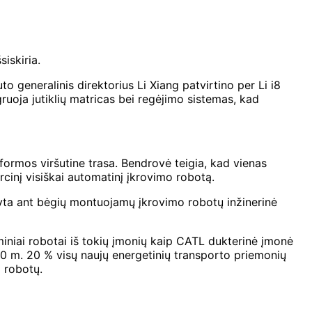
iskiria.
o generalinis direktorius Li Xiang patvirtino per Li i8
uoja jutiklių matricas bei regėjimo sistemas, kad
ormos viršutine trasa. Bendrovė teigia, kad vienas
rcinį visiškai automatinį įkrovimo robotą.
ta ant bėgių montuojamų įkrovimo robotų inžinerinė
iniai robotai iš tokių įmonių kaip CATL dukterinė įmonė
030 m. 20 % visų naujų energetinių transporto priemonių
 robotų.