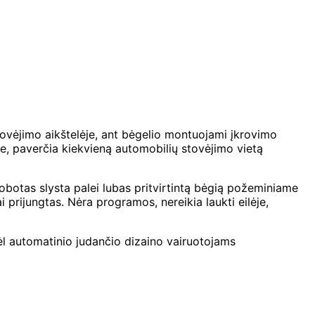
tovėjimo aikštelėje, ant bėgelio montuojami įkrovimo
ose, paverčia kiekvieną automobilių stovėjimo vietą
 robotas slysta palei lubas pritvirtintą bėgią požeminiame
 prijungtas. Nėra programos, nereikia laukti eilėje,
Dėl automatinio judančio dizaino vairuotojams