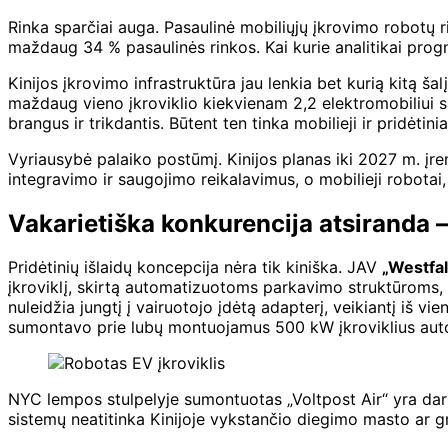
Rinka sparčiai auga. Pasaulinė mobiliųjų įkrovimo robotų 
maždaug 34 % pasaulinės rinkos. Kai kurie analitikai progn
Kinijos įkrovimo infrastruktūra jau lenkia bet kurią kitą 
maždaug vieno įkroviklio kiekvienam 2,2 elektromobiliui sa
brangus ir trikdantis. Būtent ten tinka mobilieji ir pridėtini
Vyriausybė palaiko postūmį. Kinijos planas iki 2027 m. įre
integravimo ir saugojimo reikalavimus, o mobilieji robotai,
Vakarietiška konkurencija atsiranda – 
Pridėtinių išlaidų koncepcija nėra tik kiniška. JAV
„Westfal
įkroviklį, skirtą automatizuotoms parkavimo struktūroms
nuleidžia jungtį į vairuotojo įdėtą adapterį, veikiantį iš 
sumontavo prie lubų montuojamus 500 kW įkroviklius automo
NYC lempos stulpelyje sumontuotas „Voltpost Air“ yra dar vi
sistemų neatitinka Kinijoje vykstančio diegimo masto ar gr