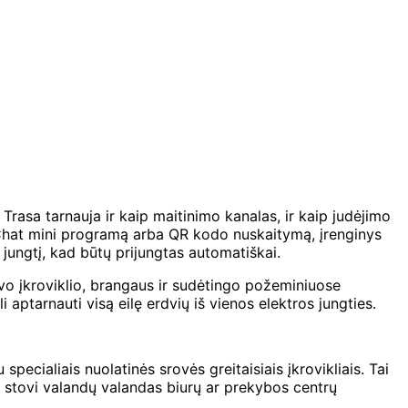
Trasa tarnauja ir kaip maitinimo kanalas, ir kaip judėjimo
 WeChat mini programą arba QR kodo nuskaitymą, įrenginys
 jungtį, kad būtų prijungtas automatiškai.
vo įkroviklio, brangaus ir sudėtingo požeminiuose
 aptarnauti visą eilę erdvių iš vienos elektros jungties.
pecialiais nuolatinės srovės greitaisiais įkrovikliais. Tai
s stovi valandų valandas biurų ar prekybos centrų