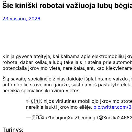
Šie kiniški robotai važiuoja lubų bėgi
23 vasario, 2026
Kinija gyvena ateityje, kai kalbama apie elektromobilių įk
robotai dabar keliauja lubų takeliais ir ateina prie automo
potencialia įkrovimo vieta, nereikalaujant, kad kiekviename 
Šią savaitę socialinėje žiniasklaidoje išplatintame vaizdo 
automobilių stovėjimo garaže, sustoja virš pastatyto elektr
nereikia specialios įkrovimo vietos.
✨🇨🇳Kinijos viršutinės mobiliojo įkrovimo stot
nereikia laukti įkrovimo eilėje.
pic.twitter.com/
— 🇨🇳XuZhenqingXu Zhenqing (@XueJia2468
Turinys: