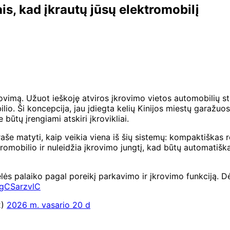
ais, kad įkrautų jūsų elektromobilį
rovimą. Užuot ieškoję atviros įkrovimo vietos automobilių s
bilio. Ši koncepcija, jau įdiegta kelių Kinijos miestų garažu
būtų įrengiami atskiri įkrovikliai.
įraše matyti, kaip veikia viena iš šių sistemų: kompaktiškas
omobilio ir nuleidžia įkrovimo jungtį, kad būtų automatiškai
elės palaiko pagal poreikį parkavimo ir įkrovimo funkciją. 
3gCSarzvlC
2)
2026 m. vasario 20 d