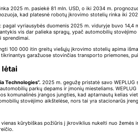
rinka 2025 m. pasiekė 81 mln. USD, o iki 2034 m. prognozuoj
ozuoja, kad platesnė robotų įkrovimo stotelių rinka iki 202
šalį: pagal vyriausybės duomenis 2025 m. viduryje buvo 14,4 
ntykis vis dar palieka spragų, ypač automobilių stovėjimo a
ai sprendimai.
ngti 100 000 itin greitų viešųjų įkrovimo stotelių apima iš
 tikrinantys garažuose stovinčias transporto priemones, puiki
lėtai
ia Technologies“.
2025 m. gegužę pristatė savo WEPLUG si
, automobilių parkų depams ir įmonių miesteliams. WEPLUG 
vienos komunalinės įrangos jungties, kad aptarnautų kelias v
bilių stovėjimo aikštelėse, nors tai yra stacionarūs įrengi
enas kūrybiškas požiūris į įkroviklius nukelti nuo žemės ir p
eičio.