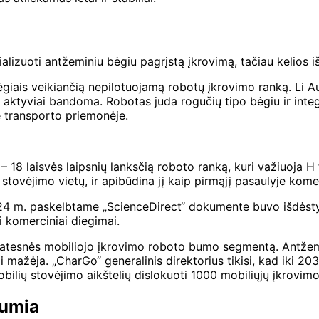
izuoti antžeminiu bėgiu pagrįstą įkrovimą, tačiau kelios išs
ėgiais veikiančią nepilotuojamą robotų įkrovimo ranką. Li Aut
aktyviai bandoma. Robotas juda rogučių tipo bėgiu ir integr
je transporto priemonėje.
8 laisvės laipsnių lanksčią roboto ranką, kuri važiuoja H f
stovėjimo vietų, ir apibūdina jį kaip pirmąjį pasaulyje kome
4 m. paskelbtame „ScienceDirect“ dokumente buvo išdėsty
i komerciniai diegimai.
 platesnės mobiliojo įkrovimo roboto bumo segmentą. Antžem
i mažėja. „CharGo“ generalinis direktorius tikisi, kad iki 2
ilių stovėjimo aikštelių dislokuoti 1000 mobiliųjų įkrovimo
tumia