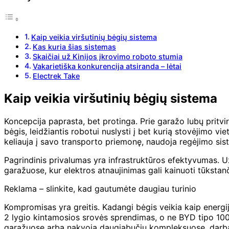
Kaip veikia viršutinių bėgių sistema
Kas kuria šias sistemas
Skaičiai už Kinijos įkrovimo roboto stumia
Vakarietiška konkurencija atsiranda – lėtai
Electrek Take
Kaip veikia viršutinių bėgių sistema
Koncepcija paprasta, bet protinga. Prie garažo lubų pritvi
bėgis, leidžiantis robotui nuslysti į bet kurią stovėjimo 
keliauja į savo transporto priemonę, naudoja regėjimo siste
Pagrindinis privalumas yra infrastruktūros efektyvumas. U
garažuose, kur elektros atnaujinimas gali kainuoti tūkstanči
Reklama – slinkite, kad gautumėte daugiau turinio
Kompromisas yra greitis. Kadangi bėgis veikia kaip energijos
2 lygio kintamosios srovės sprendimas, o ne BYD tipo 1000
garažuose arba nakvoja daugiabučių kompleksuose, darbas a