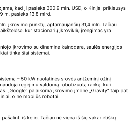
ama, kad ji pasieks 300,9 mln. USD, o Kinijai priklausys
9 m. pasieks 13,8 mlrd.
mln. įkrovimo punktų, aptarnaujančių 31,4 mln. Tačiau
ikštelėse, kur stacionarių įkroviklių įrengimas yra
maniojo įkrovimo su dinamine kainodara, saulės energijos
ai tinka šiai sistemai.
stemą – 50 kW nuolatinės srovės antžeminį ožinį
naudoja regėjimu valdomą robotizuotą ranką, kuri
ietas. „Google“ palaikoma įkrovimo įmonė „Gravity“ taip pat
niai, o ne mobilūs robotai.
ašalinti iš kelio. Tačiau nė viena iš šių vakarietiškų