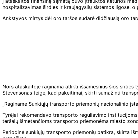
Į ataskaitos finansinę sąmatą buvo įtrauktos keturios medi
hospitalizavimas širdies ir kraujagyslių sistemos ligose, o
Ankstyvos mirtys dėl oro taršos sudarė didžiausią oro tarš
Nors ataskaitoje raginama atlikti išsamesnius šios srities
Stevensonas teigė, kad pakeitimai, skirti sumažinti transpo
„Raginame Sunkiųjų transporto priemonių nacionalinio įsta
Tyrėjai rekomendavo transporto reguliavimo institucijoms
teršalų išmetančioms transporto priemonėms miesto zonose
Periodinė sunkiųjų transporto priemonių patikra, skirta išm