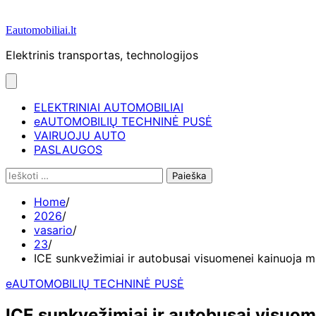
Eautomobiliai.lt
Elektrinis transportas, technologijos
ELEKTRINIAI AUTOMOBILIAI
eAUTOMOBILIŲ TECHNINĖ PUSĖ
VAIRUOJU AUTO
PASLAUGOS
Ieškoti:
Home
2026
vasario
23
ICE sunkvežimiai ir autobusai visuomenei kainuoja milij
eAUTOMOBILIŲ TECHNINĖ PUSĖ
ICE sunkvežimiai ir autobusai visuomen