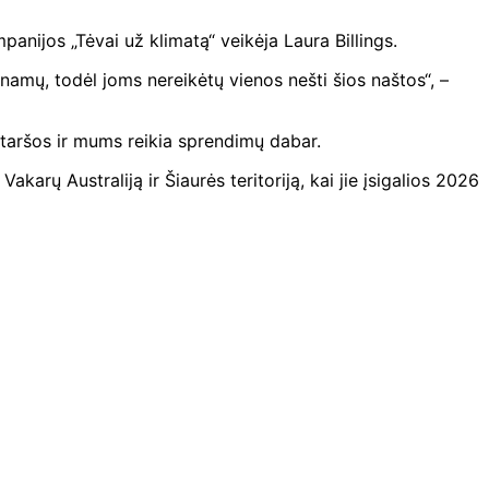
panijos „Tėvai už klimatą“ veikėja Laura Billings.
namų, todėl joms nereikėtų vienos nešti šios naštos“, –
 taršos ir mums reikia sprendimų dabar.
karų Australiją ir Šiaurės teritoriją, kai jie įsigalios 2026