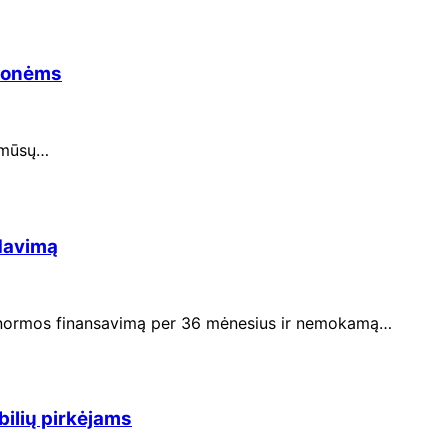
emonėms
a mūsų…
rdavimą
o normos finansavimą per 36 mėnesius ir nemokamą…
bilių pirkėjams