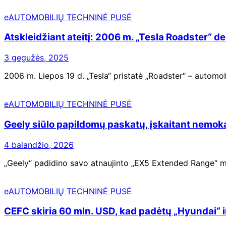
eAUTOMOBILIŲ TECHNINĖ PUSĖ
Atskleidžiant ateitį: 2006 m. „Tesla Roadster“ d
3 gegužės, 2025
2006 m. Liepos 19 d. „Tesla“ pristatė „Roadster“ – automobi
eAUTOMOBILIŲ TECHNINĖ PUSĖ
Geely siūlo papildomų paskatų, įskaitant nemok
4 balandžio, 2026
„Geely“ padidino savo atnaujinto „EX5 Extended Range“
eAUTOMOBILIŲ TECHNINĖ PUSĖ
CEFC skiria 60 mln. USD, kad padėtų „Hyundai“ ir