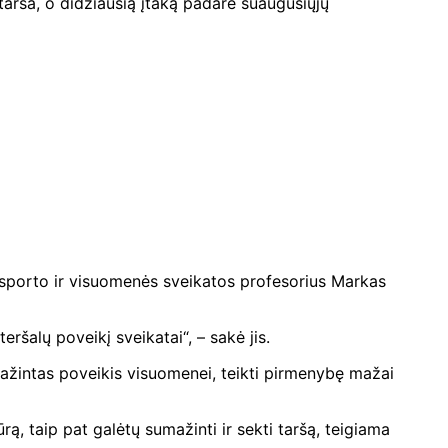
tarša, o didžiausią įtaką padarė suaugusiųjų
ansporto ir visuomenės sveikatos profesorius Markas
šalų poveikį sveikatai“, – sakė jis.
mažintas poveikis visuomenei, teikti pirmenybę mažai
rą, taip pat galėtų sumažinti ir sekti taršą, teigiama