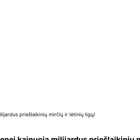
ardus priešlaikinių mirčių ir lėtinių ligų
ei kainuoja milijardus priešlaikinių mir