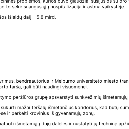
cininės problemos, kurios buvo glaudžiai susijusios su oro 
 po to sekė suaugusiųjų hospitalizacija ir astma vaikystėje.
os išlaidų dalį – 5,8 mlrd.
 tyrimus, bendraautorius ir Melburno universiteto miesto tr
rto taršą, gali būti naudingi visuomenei.
tymo peržiūros grupę apsvarstyti sunkvežimių išmetamųjų ter
 sukurti mažai teršalų išmetančius koridorius, kad būtų su
 ir perkelti krovinius iš gyvenamųjų zonų.
atuoti išmetamųjų dujų daleles ir nustatyti jų techninę apžiū