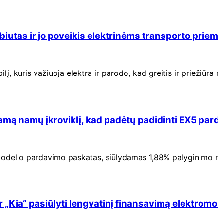
ebiutas ir jo poveikis elektrinėms transporto pri
lį, kuris važiuoja elektra ir parodo, kad greitis ir priežiūr
amą namų įkroviklį, kad padėtų padidinti EX5 pa
 modelio pardavimo paskatas, siūlydamas 1,88% palyginim
 „Kia“ pasiūlyti lengvatinį finansavimą elektromo