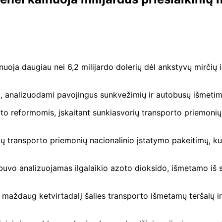
uoja daugiau nei 6,2 milijardo dolerių dėl ankstyvų mirčių i
ą, analizuodami pavojingus sunkvežimių ir autobusų išmetimu
rto reformomis, įskaitant sunkiasvorių transporto priemonių
jų transporto priemonių nacionalinio įstatymo pakeitimų, kuri
uvo analizuojamas ilgalaikio azoto dioksido, išmetamo iš s
aždaug ketvirtadalį šalies transporto išmetamų teršalų ir g