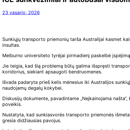
23 vasario, 2026
Sunkiųjų transporto priemonių tarša Australijai kasmet kain
insultas.
Melburno universiteto tyrėjai pirmadienį paskelbė įspėjim
Jie teigia, kad šią problemą būtų galima išspręsti transpo
koridorius, siekiant apsaugoti bendruomenes.
Išvada padaryta prieš kelis mėnesius iki Australijos sunkių
naudojamų degalų kokybei.
Diskusijų dokumente, pavadintame „Neįkainojama našta“, b
poveikis.
Nustatyta, kad sunkiasvorės transporto priemonės išmeta m
gresia didžiausias pavojus.