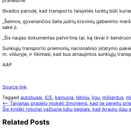
pranešime.
Išvados parodė, kad transporto taisyklės turėtų būti kuriam
„Šeimos, gyvenančios šalia judrių krovinių gabenimo maršru
sakė ji.
„Šis naujas dokumentas patvirtina tai, ką tėvai ir bendru
Sunkiųjų transporto priemonių nacionalinio įstatymo pakeitim
m. viduryje, ir tikimasi, kad bus atnaujintos sunkiųjų trans
AAP
Source link
Tagged
autobusai
,
ICE
,
kainuoja
,
lėtinių
,
ligų
,
milijardus
,
mi
Navigacija
⟵
Taivanas pradėjo mokėti žmonėms, kad jie pereitų prie 
Šie kiniški robotai važiuoja lubų bėgiais, kad įkrautų jūsų 
tarp
įrašų
Related Posts