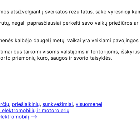
os atsižvelgiant į sveikatos rezultatus, sakė vyresnioji kam
tų, negali paprasčiausiai perkelti savo vaikų priežiūros ar 
omenės kalbėjo daugelį metų: vaikai yra veikiami pavojingos
ai bus taikomi visoms valstijoms ir teritorijoms, išskyrus Va
porto priemonių kuro, saugos ir svorio taisyklės.
rčių
,
priešlaikinių
,
sunkvežimiai
,
visuomenei
elektromobilių ir motorolerių
elektromobilį
⟶