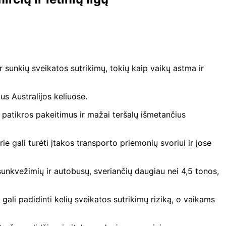
r sunkių sveikatos sutrikimų, tokių kaip vaikų astma ir
s Australijos keliuose.
 patikros pakeitimus ir mažai teršalų išmetančius
e gali turėti įtakos transporto priemonių svoriui ir jose
unkvežimių ir autobusų, sveriančių daugiau nei 4,5 tonos,
ali padidinti kelių sveikatos sutrikimų riziką, o vaikams