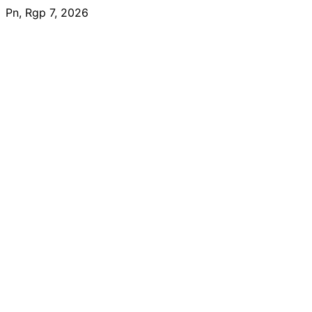
Skip
Pn, Rgp 7, 2026
to
content