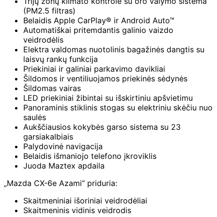
Trijų zonų klimato kontrolė su oro valymo sistema
(PM2.5 filtras)
Belaidis Apple CarPlay® ir Android Auto™
Automatiškai pritemdantis galinio vaizdo
veidrodėlis
Elektra valdomas nuotolinis bagažinės dangtis su
laisvų rankų funkcija
Priekiniai ir galiniai parkavimo davikliai
Šildomos ir ventiliuojamos priekinės sėdynės
Šildomas vairas
LED priekiniai žibintai su išskirtiniu apšvietimu
Panoraminis stiklinis stogas su elektriniu skėčiu nuo
saulės
Aukščiausios kokybės garso sistema su 23
garsiakalbiais
Palydovinė navigacija
Belaidis išmaniojo telefono įkroviklis
Juoda Maztex apdaila
„Mazda CX-6e Azami“ priduria:
Skaitmeniniai išoriniai veidrodėliai
Skaitmeninis vidinis veidrodis