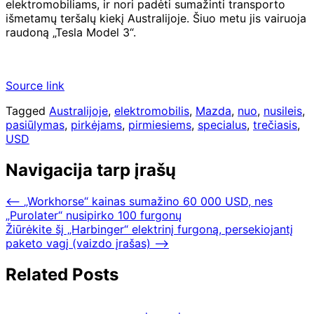
elektromobiliams, ir nori padėti sumažinti transporto
išmetamų teršalų kiekį Australijoje. Šiuo metu jis vairuoja
raudoną „Tesla Model 3“.
Source link
Tagged
Australijoje
,
elektromobilis
,
Mazda
,
nuo
,
nusileis
,
pasiūlymas
,
pirkėjams
,
pirmiesiems
,
specialus
,
trečiasis
,
USD
Navigacija tarp įrašų
⟵
„Workhorse“ kainas sumažino 60 000 USD, nes
„Purolater“ nusipirko 100 furgonų
Žiūrėkite šį „Harbinger“ elektrinį furgoną, persekiojantį
paketo vagį (vaizdo įrašas)
⟶
Related Posts