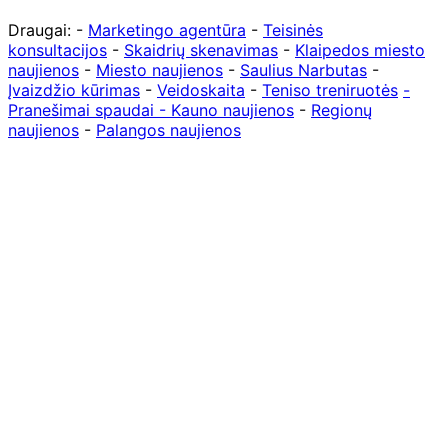
Draugai: -
Marketingo agentūra
-
Teisinės
konsultacijos
-
Skaidrių skenavimas
-
Klaipedos miesto
naujienos
-
Miesto naujienos
-
Saulius Narbutas
-
Įvaizdžio kūrimas
-
Veidoskaita
-
Teniso treniruotės
-
Pranešimai spaudai -
Kauno naujienos
-
Regionų
naujienos
-
Palangos naujienos