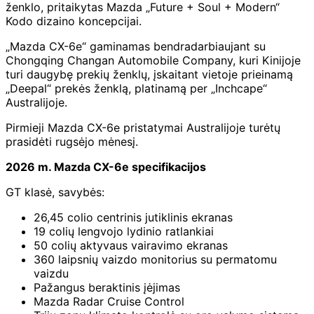
ženklo, pritaikytas Mazda „Future + Soul + Modern“
Kodo dizaino koncepcijai.
„Mazda CX-6e“ gaminamas bendradarbiaujant su
Chongqing Changan Automobile Company, kuri Kinijoje
turi daugybę prekių ženklų, įskaitant vietoje prieinamą
„Deepal“ prekės ženklą, platinamą per „Inchcape“
Australijoje.
Pirmieji Mazda CX-6e pristatymai Australijoje turėtų
prasidėti rugsėjo mėnesį.
2026 m. Mazda CX-6e specifikacijos
GT klasė, savybės:
26,45 colio centrinis jutiklinis ekranas
19 colių lengvojo lydinio ratlankiai
50 colių aktyvaus vairavimo ekranas
360 laipsnių vaizdo monitorius su permatomu
vaizdu
Pažangus beraktinis įėjimas
Mazda Radar Cruise Control