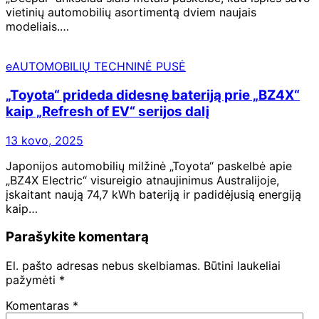
vietinių automobilių asortimentą dviem naujais
modeliais.…
eAUTOMOBILIŲ TECHNINĖ PUSĖ
„Toyota“ prideda didesnę bateriją prie „BZ4X“
kaip „Refresh of EV“ serijos dalį
13 kovo, 2025
Japonijos automobilių milžinė „Toyota“ paskelbė apie
„BZ4X Electric“ visureigio atnaujinimus Australijoje,
įskaitant naują 74,7 kWh bateriją ir padidėjusią energiją
kaip…
Parašykite komentarą
El. pašto adresas nebus skelbiamas.
Būtini laukeliai
pažymėti
*
Komentaras
*