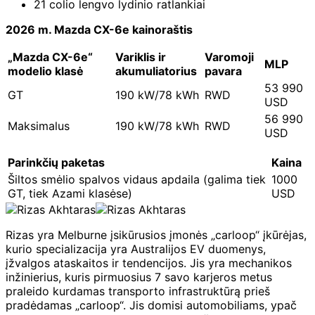
21 colio lengvo lydinio ratlankiai
2026 m. Mazda CX-6e kainoraštis
„Mazda CX-6e“
Variklis ir
Varomoji
MLP
modelio klasė
akumuliatorius
pavara
53 990
GT
190 kW/78 kWh
RWD
USD
56 990
Maksimalus
190 kW/78 kWh
RWD
USD
Parinkčių paketas
Kaina
Šiltos smėlio spalvos vidaus apdaila (galima tiek
1000
GT, tiek Azami klasėse)
USD
Rizas yra Melburne įsikūrusios įmonės „carloop“ įkūrėjas,
kurio specializacija yra Australijos EV duomenys,
įžvalgos ataskaitos ir tendencijos. Jis yra mechanikos
inžinierius, kuris pirmuosius 7 savo karjeros metus
praleido kurdamas transporto infrastruktūrą prieš
pradėdamas „carloop“. Jis domisi automobiliams, ypač