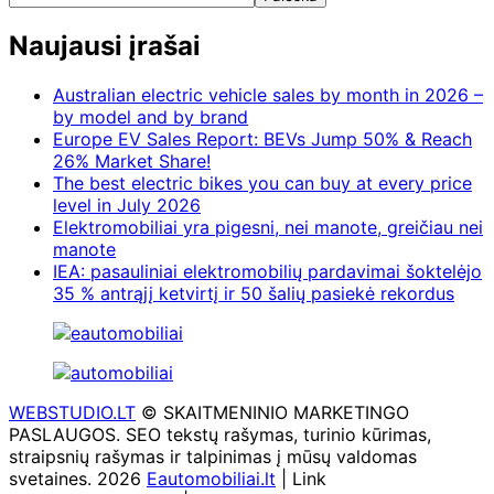
Naujausi įrašai
Australian electric vehicle sales by month in 2026 –
by model and by brand
Europe EV Sales Report: BEVs Jump 50% & Reach
26% Market Share!
The best electric bikes you can buy at every price
level in July 2026
Elektromobiliai yra pigesni, nei manote, greičiau nei
manote
IEA: pasauliniai elektromobilių pardavimai šoktelėjo
35 % antrąjį ketvirtį ir 50 šalių pasiekė rekordus
WEBSTUDIO.LT
© SKAITMENINIO MARKETINGO
PASLAUGOS. SEO tekstų rašymas, turinio kūrimas,
straipsnių rašymas ir talpinimas į mūsų valdomas
svetaines. 2026
Eautomobiliai.lt
| Link