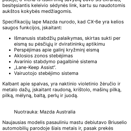
besitęsiantis keleivio sėdynės link, kartu su naudotomis
aukštos kokybės medžiagomis.
Specifikacijų lape Mazda nurodo, kad CX-6e yra kelios
saugos funkcijos, įskaitant:
Išmanusis stabdžių palaikymas, skirtas sukti per
eismą su pėsčiųjų ir dviratininkų aptikimu
Perspėjimas apie galinį kryžminį eismą
Aklosios zonos stebėjimas
Avarinio stabdymo pagalbinė sistema
„Lane-Keep Assist“.
Vairuotojo stebėjimo sistema
Kalbant apie spalvas, yra naktinio violetinio žėručio ir
metalo dažų, įskaitant raudoną, krištolo, mašinų pilką,
pilką, mėlyną, baltą, perlų ir juodą.
Nuotrauka: Mazda Australia
Naujausias modelis pasauliniu mastu debiutavo Briuselio
automobilių parodoje šiais metais ir, pasak prekės