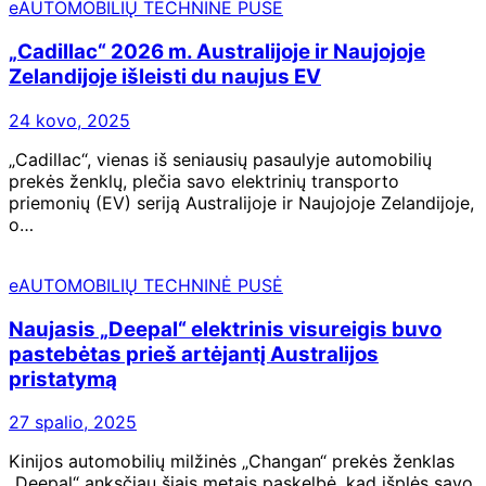
eAUTOMOBILIŲ TECHNINĖ PUSĖ
„Cadillac“ 2026 m. Australijoje ir Naujojoje
Zelandijoje išleisti du naujus EV
24 kovo, 2025
„Cadillac“, vienas iš seniausių pasaulyje automobilių
prekės ženklų, plečia savo elektrinių transporto
priemonių (EV) seriją Australijoje ir Naujojoje Zelandijoje,
o…
eAUTOMOBILIŲ TECHNINĖ PUSĖ
Naujasis „Deepal“ elektrinis visureigis buvo
pastebėtas prieš artėjantį Australijos
pristatymą
27 spalio, 2025
Kinijos automobilių milžinės „Changan“ prekės ženklas
„Deepal“ anksčiau šiais metais paskelbė, kad išplės savo