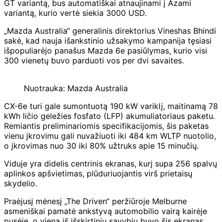
GT variantą, bus automatiškai atnaujinami į Azami
variantą, kurio vertė siekia 3000 USD.
„Mazda Australia“ generalinis direktorius Vineshas Bhindi
sakė, kad nauja išankstinio užsakymo kampanija tęsiasi
išpopuliarėjo panašus Mazda 6e pasiūlymas, kurio visi
300 vienetų buvo parduoti vos per dvi savaites.
Nuotrauka: Mazda Australia
CX-6e turi gale sumontuotą 190 kW variklį, maitinamą 78
kWh ličio geležies fosfato (LFP) akumuliatoriaus paketu.
Remiantis preliminariomis specifikacijomis, šis paketas
vienu įkrovimu gali nuvažiuoti iki 484 km WLTP nuotolio,
o įkrovimas nuo 30 iki 80% užtruks apie 15 minučių.
Viduje yra didelis centrinis ekranas, kurį supa 256 spalvų
aplinkos apšvietimas, plūduriuojantis virš prietaisų
skydelio.
Praėjusį mėnesį „The Driven“ peržiūroje Melburne
asmeniškai pamatė ankstyvą automobilio vairą kairėje
pusėje, o viena iš išskirtinių savybių buvo šis ekranas,