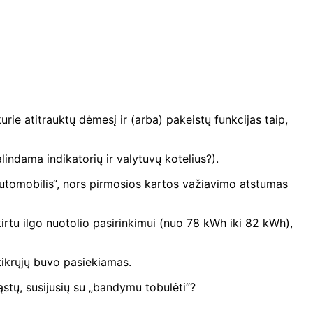
rie atitrauktų dėmesį ir (arba) pakeistų funkcijas taip,
lindama indikatorių ir valytuvų kotelius?).
automobilis“, nors pirmosios kartos važiavimo atstumas
kirtu ilgo nuotolio pasirinkimui (nuo 78 kWh iki 82 kWh),
tikrųjų buvo pasiekiamas.
ąstų, susijusių su „bandymu tobulėti“?