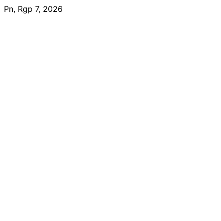
Skip
Pn, Rgp 7, 2026
to
content