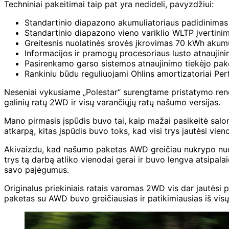
Techniniai pakeitimai taip pat yra nedideli, pavyzdžiui:
Standartinio diapazono akumuliatoriaus padidinima
Standartinio diapazono vieno variklio WLTP įvertin
Greitesnis nuolatinės srovės įkrovimas 70 kWh akumu
Informacijos ir pramogų procesoriaus lusto atnaujinima
Pasirenkamo garso sistemos atnaujinimo tiekėjo pake
Rankiniu būdu reguliuojami Ohlins amortizatoriai Pe
Neseniai vykusiame „Polestar“ surengtame pristatymo rengi
galinių ratų 2WD ir visų varančiųjų ratų našumo versijas.
Mano pirmasis įspūdis buvo tai, kaip mažai pasikeitė salono
atkarpą, kitas įspūdis buvo toks, kad visi trys jautėsi vie
Akivaizdu, kad našumo paketas AWD greičiau nukrypo nuo ženk
trys tą darbą atliko vienodai gerai ir buvo lengva atsipala
savo pajėgumus.
Originalus priekiniais ratais varomas 2WD vis dar jautėsi 
paketas su AWD buvo greičiausias ir patikimiausias iš visų p