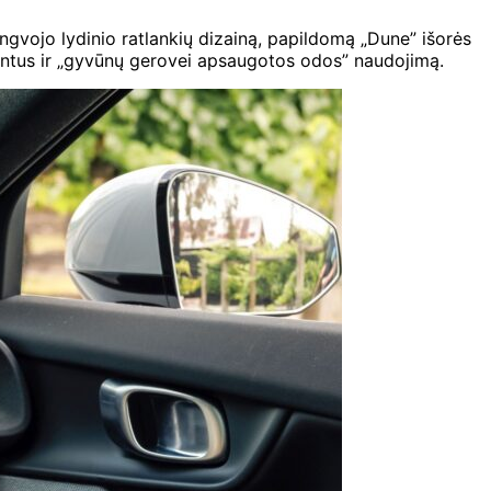
engvojo lydinio ratlankių dizainą, papildomą „Dune” išorės
ementus ir „gyvūnų gerovei apsaugotos odos” naudojimą.