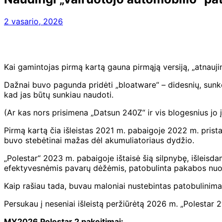
2 vasario, 2026
Kai gamintojas pirmą kartą gauna pirmąją versiją, „atnauj
Dažnai buvo pagunda pridėti „bloatware“ – didesnių, sunkesn
kad jas būtų sunkiau naudoti.
(Ar kas nors prisimena „Datsun 240Z“ ir vis blogesnius jo įp
Pirmą kartą čia išleistas 2021 m. pabaigoje 2022 m. prist
buvo stebėtinai mažas dėl akumuliatoriaus dydžio.
„Polestar“ 2023 m. pabaigoje ištaisė šią silpnybę, išleisda
efektyvesnėmis pavarų dėžėmis, patobulinta pakabos nuost
Kaip rašiau tada, buvau maloniai nustebintas patobulinima
Persukau į neseniai išleistą peržiūrėtą 2026 m. „Polestar 2
MY2026 Polestar 2 pakeitimai: