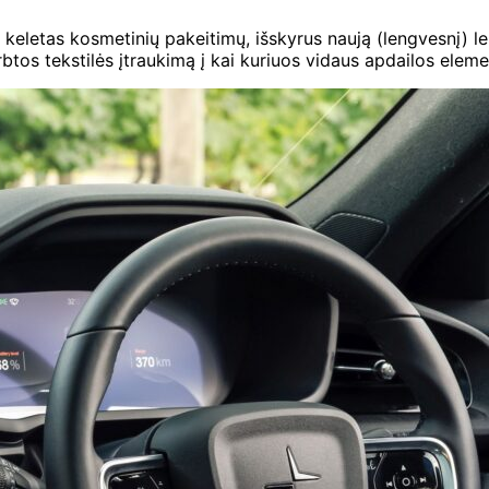
 keletas kosmetinių pakeitimų, išskyrus naują (lengvesnį) l
dirbtos tekstilės įtraukimą į kai kuriuos vidaus apdailos el