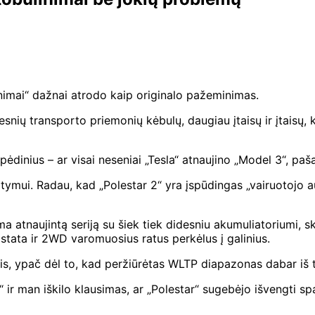
inimai“ dažnai atrodo kaip originalo pažeminimas.
ių transporto priemonių kėbulų, daugiau įtaisų ir įtaisų, ku
ėdinius – ar visai neseniai „Tesla“ atnaujino „Model 3“, paša
atymui. Radau, kad „Polestar 2“ yra įspūdingas „vairuotojo 
ma atnaujintą seriją su šiek tiek didesniu akumuliatoriumi, s
ata ir 2WD varomuosius ratus perkėlus į galinius.
is, ypač dėl to, kad peržiūrėtas WLTP diapazonas dabar iš 
“ ir man iškilo klausimas, ar „Polestar“ sugebėjo išvengti sp