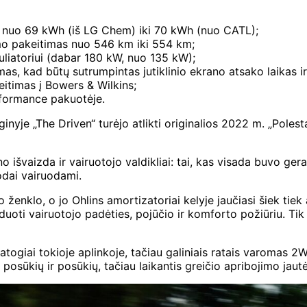
s nuo 69 kWh (iš LG Chem) iki 70 kWh (nuo CATL);
imo pakeitimas nuo 546 km iki 554 km;
liatoriui (dabar 180 kW, nuo 135 kW);
s, kad būtų sutrumpintas jutiklinio ekrano atsako laikas ir 
itimas į Bowers & Wilkins;
rformance pakuotėje.
nyje „The Driven“ turėjo atlikti originalios 2022 m. „Poles
 išvaizda ir vairuotojo valdikliai: tai, kas visada buvo gera
nodai vairuodami.
lo, o jo Ohlins amortizatoriai kelyje jaučiasi šiek tiek atši
iduoti vairuotojo padėties, pojūčio ir komforto požiūriu. Tik 
patogiai tokioje aplinkoje, tačiau galiniais ratais varomas 
osūkių ir posūkių, tačiau laikantis greičio apribojimo jautėte