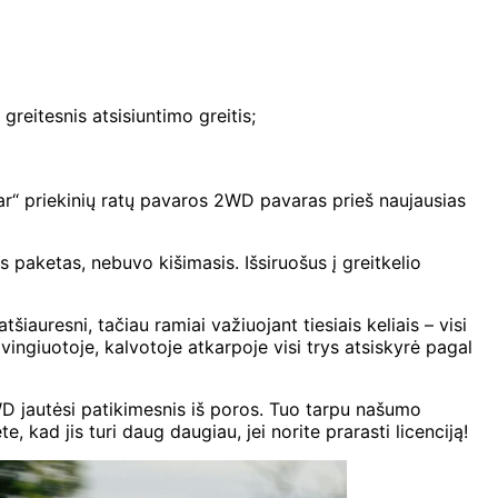
greitesnis atsisiuntimo greitis;
tar“ priekinių ratų pavaros 2WD pavaras prieš naujausias
s paketas, nebuvo kišimasis. Išsiruošus į greitkelio
auresni, tačiau ramiai važiuojant tiesiais keliais – visi
vingiuotoje, kalvotoje atkarpoje visi trys atsiskyrė pagal
2WD jautėsi patikimesnis iš poros. Tuo tarpu našumo
, kad jis turi daug daugiau, jei norite prarasti licenciją!