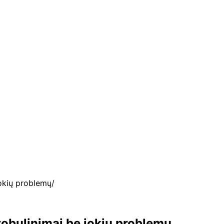
jokių problemų
tobulinimai be jokių problemų