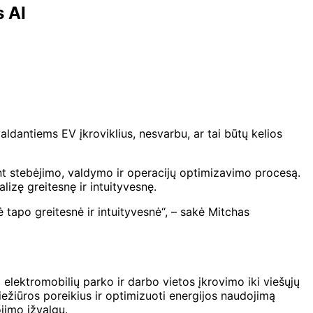
s AI
valdantiems EV įkroviklius, nesvarbu, ar tai būtų kelios
ant stebėjimo, valdymo ir operacijų optimizavimo procesą.
lizę greitesnę ir intuityvesnę.
tapo greitesnė ir intuityvesnė“, – sakė Mitchas
​elektromobilių parko ir darbo vietos įkrovimo iki viešųjų
iežiūros poreikius ir optimizuoti energijos naudojimą
ojimo įžvalgų.