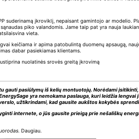
PP suderinamą įkroviklį, nepaisant gamintojo ar modelio. Pl
sąnaudas piko valandomis. Jame taip pat yra nauja laukianči
silaisvina vieta.
engvai keičiama ir apima patobulintą duomenų apsaugą, nauju
imas dabar pasiekiamas klientams.
ustiprina nuolatinės srovės greitą įkrovimą
u gauti pasiūlymų iš kelių montuotojų. Norėdami įsitikinti,
 EnergySage yra nemokama paslauga, kuri leidžia lengvai įsig
 verslo, užtikrindami, kad gausite aukštos kokybės spren
yginti internete, o jūs gausite prieigą prie nešališkų ene
nuorodas.
Daugiau.