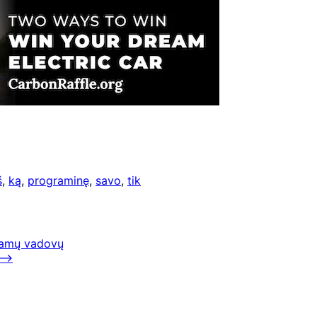
š
,
ką
,
programinę
,
savo
,
tik
gramų vadovų
⟶