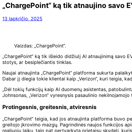
„ChargePoint“ ką tik atnaujino savo 
13 lapkričio, 2025
Vaizdas: „ChargePoint“.
„ChargePoint“ ką tik išleido didžiulį AI atnaujinimą savo EV
stotys, ar besiplečiantis tinklas.
Naujai atnaujinta „ChargePoint“ platforma sukurta palaiky
Dabar jį diegia tokie klientai kaip „Verizon“, kuri teigia, 
„Dėl tokių funkcijų kaip AI duomenų asistentas, patobulin
Johnsonas, „Verizon“ vyresnysis pasaulinio nekilnojamojo 
Protingesnis, greitesnis, atviresnis
„ChargePoint“ teigia, kad jos atnaujinta platforma buvo per
greitojo įkrovimo mazgų. Pagrindinės naujos funkcijos apima
realiuoju laiku, taip pat pertvarkytą prietaisų skydelį, kur