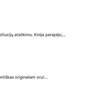
tucijų atsilikimu. Kinija perspėjo,…
dentiškas originaliam orui:…