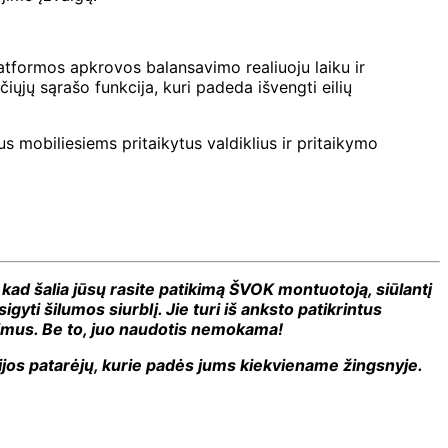
atformos apkrovos balansavimo realiuoju laiku ir
ųjų sąrašo funkcija, kuri padeda išvengti eilių
s mobiliesiems pritaikytus valdiklius ir pritaikymo
 kad šalia jūsų rasite patikimą ŠVOK montuotoją, siūlantį
yti šilumos siurblį. Jie turi iš anksto patikrintus
dimus. Be to, juo naudotis nemokama!
rgijos patarėjų, kurie padės jums kiekviename žingsnyje.