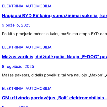
ELEKTRINIAI AUTOMOBILIAI
Naujausi BYD EV kainų sumažinimai sukelia „karo
9 birželio, 2025
Po kito praėjusio mėnesio kainų mažinimo etapo BYD dabar s
ELEKTRINIAI AUTOMOBILIAI
Mažas variklis, didžiulė galia. Nauja „E-DOG“ 
8 rugpjūčio, 2025
Mažas paketas, didelis poveikis: tai yra naujojo „Maxon“ „Ai
ELEKTRINIAI AUTOMOBILIAI
GM užtvindo pardavėjus „Bolt“ elektromobiliais – 