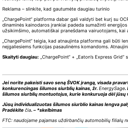
Reklama – slinkite, kad gautumėte daugiau turinio
„ChargePoint“ platforma dabar gali valdyti bet kurį su OC
dinaminės kainodaros įrankiai padeda sumažinti energijos 
užsikimšimo, automatiškai pranešdama vairuotojams, kai at
„ChargePoint“ teigia, kad atnaujinta platforma gali būti l
neįgaliesiems funkcijas pasaulinėms komandoms. Atnaujin
Skaityti daugiau:
„ChargePoint“ + „Eaton’s Express Grid“ s
Jei norite pakeisti savo seną ŠVOK įrangą, visada pravart
konkurencingas šilumos siurblių kainas, žr.
EnergySage
.
šilumos siurblių montuotojus, kurie konkuruoja dėl jūsų
Jūsų individualizuotas šilumos siurblio kainas lengva pal
Pradėkite
čia
. – *skelbimas
FTC: naudojame pajamas uždirbančių automobilių filialų 