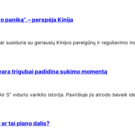
 paniką“, – perspėja Kinija
usiduria su geriausių Kinijos pareigūnų ir reguliavimo insti
pavara trigubai padidina sukimo momentą
r S“ vidurio variklio istorija. Paviršiuje jis atrodo beveik i
ar tai plano dalis?