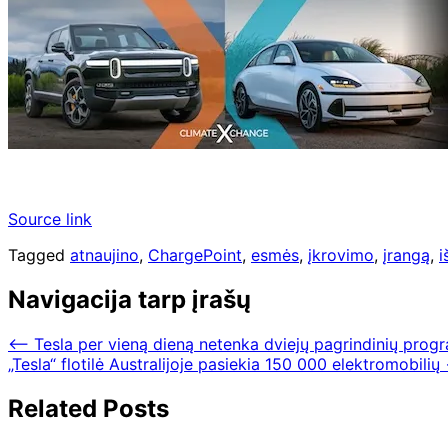
Source link
Tagged
atnaujino
,
ChargePoint
,
esmės
,
įkrovimo
,
įrangą
,
i
Navigacija tarp įrašų
⟵
Tesla per vieną dieną netenka dviejų pagrindinių pro
„Tesla“ flotilė Australijoje pasiekia 150 000 elektromobilių
Related Posts