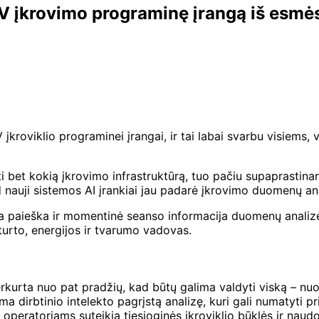
EV įkrovimo programinę įrangą iš esmė
 įkroviklio programinei įrangai, ir tai labai svarbu visiems, 
ti bet kokią įkrovimo infrastruktūrą, tuo pačiu supaprastin
kad nauji sistemos AI įrankiai jau padarė įkrovimo duomenų ana
ta paieška ir momentinė seanso informacija duomenų analizė 
turto, energijos ir tvarumo vadovas.
kurta nuo pat pradžių, kad būtų galima valdyti viską – nuo ​
 dirbtinio intelekto pagrįstą analizę, kuri gali numatyti pr
is operatoriams suteikia tiesioginės įkroviklio būklės ir naud