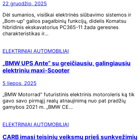
22 gruodžio, 2025
Dėl sumanios, visiškai elektrinės siūbavimo sistemos ir
„Bom-up“ galios pagalbinių funkcijų, didelis Komatsu
hibridinis ekskavatorius PC365-11 žada geresnes
charakteristikas ir…
ELEKTRINIAI AUTOMOBILIAI
„BMW UPS Ante“ su greičiausiu, galingiausiu
elektriniu maxi-Scooter
5 liepos, 2025
„BMW Motorrad“ futuristinis elektrinis motoroleris ką tik
gavo savo pirmąjį realų atnaujinimą nuo pat pradžių
gamybos 2021 m. „BMW CE…
ELEKTRINIAI AUTOMOBILIAI
CARB imasi teisinių veiksmų prieš sunkvežimių