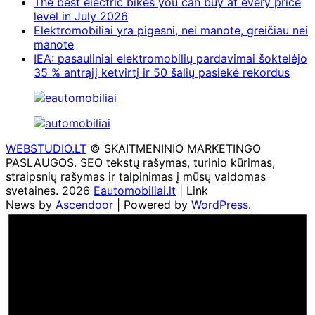
The best electric bikes you can buy at every price
level in July 2026
Elektromobiliai yra pigesni, nei manote, greičiau nei
manote
IEA: pasauliniai elektromobilių pardavimai šoktelėjo
35 % antrąjį ketvirtį ir 50 šalių pasiekė rekordus
WEBSTUDIO.LT
© SKAITMENINIO MARKETINGO
PASLAUGOS. SEO tekstų rašymas, turinio kūrimas,
straipsnių rašymas ir talpinimas į mūsų valdomas
svetaines. 2026
Eautomobiliai.lt
| Link
News by
Ascendoor
| Powered by
WordPress
.