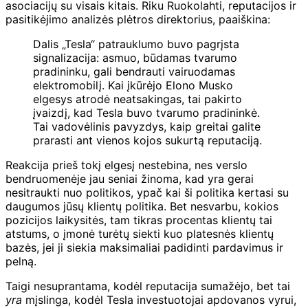
asociacijų su visais kitais. Riku Ruokolahti, reputacijos ir
pasitikėjimo analizės plėtros direktorius, paaiškina:
Dalis „Tesla“ patrauklumo buvo pagrįsta
signalizacija: asmuo, būdamas tvarumo
pradininku, gali bendrauti vairuodamas
elektromobilį. Kai įkūrėjo Elono Musko
elgesys atrodė neatsakingas, tai pakirto
įvaizdį, kad Tesla buvo tvarumo pradininkė.
Tai vadovėlinis pavyzdys, kaip greitai galite
prarasti ant vienos kojos sukurtą reputaciją.
Reakcija prieš tokį elgesį nestebina, nes verslo
bendruomenėje jau seniai žinoma, kad yra gerai
nesitraukti nuo politikos, ypač kai ši politika kertasi su
daugumos jūsų klientų politika. Bet nesvarbu, kokios
pozicijos laikysitės, tam tikras procentas klientų tai
atstums, o įmonė turėtų siekti kuo platesnės klientų
bazės, jei ji siekia maksimaliai padidinti pardavimus ir
pelną.
Taigi nesuprantama, kodėl reputacija sumažėjo, bet tai
yra
mįslinga, kodėl Tesla investuotojai apdovanos vyrui,