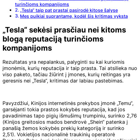
turinčioms kompanijoms
„Tesla“ taip pat prastai pasirodė kitose šalyse
Mes puikiai suprantame, kodėl šis kritimas vyksta
„Tesla“ sekėsi prasčiau nei kitoms
blogą reputaciją turinčioms
kompanijoms
Rezultatas yra nepalankus, palyginti su kai kuriomis
įmonėmis, kurių reputacija ir taip prasta. Tai atsilieka nuo
viso paketo, tačiau žiūrint į įmones, kurių reitingas yra
geresnis nei „Tesla“, kritimas dar labiau pastebimas.
Pavyzdžiui, Kinijos internetinės prekybos įmonė „Temu“,
garsėjanti tokia prastos kokybės reputacija, kad jos
pavadinimas tapo pigių išmušimų trumpiniu, surinko 2,76
(Kinijos greitosios mados bendrovė „Shein“ patenka į
panašią žemos kokybės prekių kategoriją ir surinko
2,51). Vokietijos nacionalinė traukinių operatorė