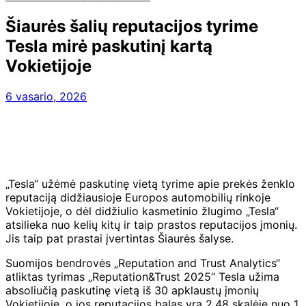
Šiaurės šalių reputacijos tyrime
Tesla mirė paskutinį kartą
Vokietijoje
6 vasario, 2026
„Tesla“ užėmė paskutinę vietą tyrime apie prekės ženklo
reputaciją didžiausioje Europos automobilių rinkoje
Vokietijoje, o dėl didžiulio kasmetinio žlugimo „Tesla“
atsilieka nuo kelių kitų ir taip prastos reputacijos įmonių.
Jis taip pat prastai įvertintas Šiaurės šalyse.
Suomijos bendrovės „Reputation and Trust Analytics“
atliktas tyrimas „Reputation&Trust 2025“ Tesla užima
absoliučią paskutinę vietą iš 30 apklaustų įmonių
Vokietijoje, o jos reputacijos balas yra 2,48 skalėje nuo 1