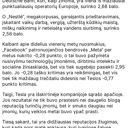
Deutsche Bahn, kuri, kaip žinoma, yra viena iš mažiausiai
punktualiausių operatorių Europoje, surinko 2,68 balo.
O „Nestlé“, megakorpusas, garsėjantis prieštaravimais,
įskaitant vaikų darbą, vergiją, užterštą kūdikių maistą,
miškų naikinimą ir neteisėtą vandens siurbimą, surinko
2,56 balo.
Kalbant apie didelius vienerių metų nuosmukius,
„Facebook“ patronuojančios bendrovės „Meta“ per
metus nukrito -0,28 punkto, o tai buvo pažymėta
nusivylimu technologijų įmonėmis, dirbtiniu intelektu ir
socialine žiniasklaida, bet vis tiek sugebėjo pasiekti 2,95
balo. Jo -0,28 taško kritimas yra reikšmingas, bet vis
tiek tik maždaug trečdaliu didesnis nei Teslos -0,77
punkto kritimas.
Taigi, Tesla yra išskirtinėje kompanijoje sąrašo apačioje.
Jos rezultatai ne tik buvo prastesni nei daugelio blogą
reputaciją turinčių įmonių, bet ir smuko daugiau nei
įmonių, kurių veiklos metai buvo ypač prasti.
Tiesą sakant, tai yra didžiausias reputacijos žlugimas,
kurį kada nors matė apklausa, kuri įvairiose šalyse