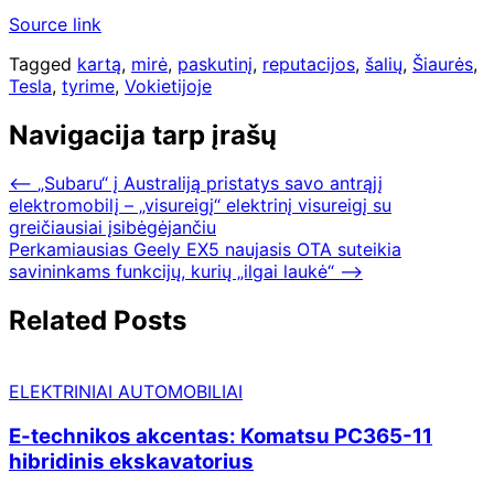
Source link
Tagged
kartą
,
mirė
,
paskutinį
,
reputacijos
,
šalių
,
Šiaurės
,
Tesla
,
tyrime
,
Vokietijoje
Navigacija tarp įrašų
⟵
„Subaru“ į Australiją pristatys savo antrąjį
elektromobilį – „visureigį“ elektrinį visureigį su
greičiausiai įsibėgėjančiu
Perkamiausias Geely EX5 naujasis OTA suteikia
savininkams funkcijų, kurių „ilgai laukė“
⟶
Related Posts
ELEKTRINIAI AUTOMOBILIAI
E-technikos akcentas: Komatsu PC365-11
hibridinis ekskavatorius