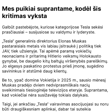
Mes puikiai suprantame, kodėl šis
kritimas vyksta
Galbūt pastebėjote, kuriose kategorijose Tesla sekėsi
prasčiausiai – susijusiose su valdymu ir lyderyste.
„Tesla“ generalinis direktorius Elonas Muskas
pastaraisiais metais vis labiau įsitraukė į politiką tiek
JAV, tiek užsienyje. Tai apėmė paramą vokiečių
neonaciams ir pritarimą Hitlerio veiksmų Holokausto
gynybai, be daugelio kitų baltųjų viršenybės pareiškimų.
Jo elgesys paskatino protestus prieš įmonę, sugėdino
savininkus ir atstūmė daug klientų.
Be to, ypač domina Vokietija ir 2025 m., sausio mėnesį
Muskas pradėjo dviem nedviprasmiškais nacių
sveikinimais tiesioginėje televizijos eteryje. Suprantama,
kad vokiečiai nėra susižavėję tokiais dalykais.
Taigi, jei anksčiau „Tesla“ vairavimas asocijuojasi su noru
būti draugiškesniam aplinkai, dabar tai suteikia