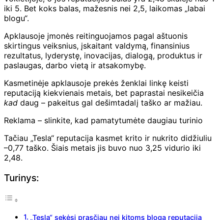
iki 5. Bet koks balas, mažesnis nei 2,5, laikomas „labai
blogu“.
Apklausoje įmonės reitinguojamos pagal aštuonis
skirtingus veiksnius, įskaitant valdymą, finansinius
rezultatus, lyderystę, inovacijas, dialogą, produktus ir
paslaugas, darbo vietą ir atsakomybę.
Kasmetinėje apklausoje prekės ženklai linkę keisti
reputaciją kiekvienais metais, bet paprastai nesikeičia
kad
daug – pakeitus gal dešimtadalį taško ar mažiau.
Reklama – slinkite, kad pamatytumėte daugiau turinio
Tačiau „Tesla“ reputacija kasmet krito ir nukrito didžiuliu
–0,77 taško. Šiais metais jis buvo nuo 3,25 vidurio iki
2,48.
Turinys:
„Tesla“ sekėsi prasčiau nei kitoms blogą reputaciją