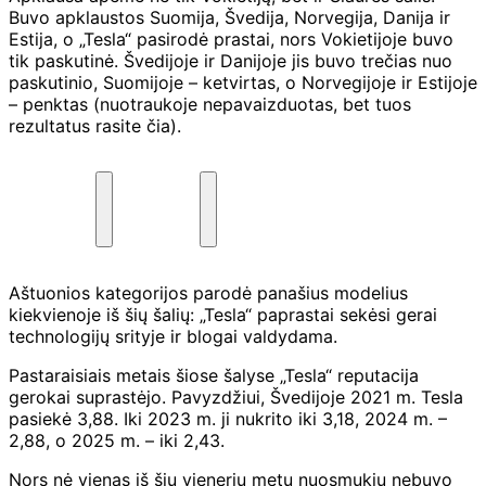
Buvo apklaustos Suomija, Švedija, Norvegija, Danija ir
Estija, o „Tesla“ pasirodė prastai, nors Vokietijoje buvo
tik paskutinė. Švedijoje ir Danijoje jis buvo trečias nuo
paskutinio, Suomijoje – ketvirtas, o Norvegijoje ir Estijoje
– penktas (nuotraukoje nepavaizduotas, bet tuos
rezultatus rasite čia).
Aštuonios kategorijos parodė panašius modelius
kiekvienoje iš šių šalių: „Tesla“ paprastai sekėsi gerai
technologijų srityje ir blogai valdydama.
Pastaraisiais metais šiose šalyse „Tesla“ reputacija
gerokai suprastėjo. Pavyzdžiui, Švedijoje 2021 m. Tesla
pasiekė 3,88. Iki 2023 m. ji nukrito iki 3,18, 2024 m. –
2,88, o 2025 m. – iki 2,43.
Nors nė vienas iš šių vienerių metų nuosmukių nebuvo