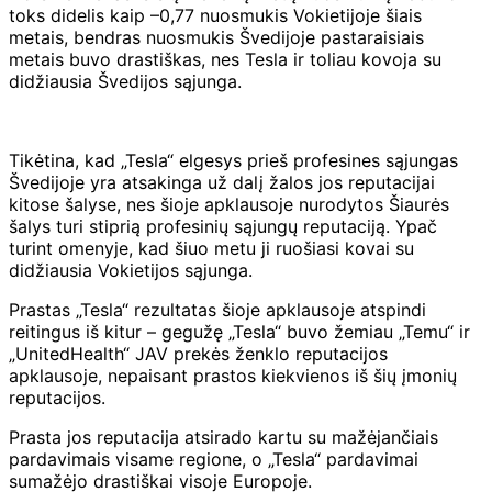
toks didelis kaip –0,77 nuosmukis Vokietijoje šiais
metais, bendras nuosmukis Švedijoje pastaraisiais
metais buvo drastiškas, nes Tesla ir toliau kovoja su
didžiausia Švedijos sąjunga.
Tikėtina, kad „Tesla“ elgesys prieš profesines sąjungas
Švedijoje yra atsakinga už dalį žalos jos reputacijai
kitose šalyse, nes šioje apklausoje nurodytos Šiaurės
šalys turi stiprią profesinių sąjungų reputaciją. Ypač
turint omenyje, kad šiuo metu ji ruošiasi kovai su
didžiausia Vokietijos sąjunga.
Prastas „Tesla“ rezultatas šioje apklausoje atspindi
reitingus iš kitur – gegužę „Tesla“ buvo žemiau „Temu“ ir
„UnitedHealth“ JAV prekės ženklo reputacijos
apklausoje, nepaisant prastos kiekvienos iš šių įmonių
reputacijos.
Prasta jos reputacija atsirado kartu su mažėjančiais
pardavimais visame regione, o „Tesla“ pardavimai
sumažėjo drastiškai visoje Europoje.