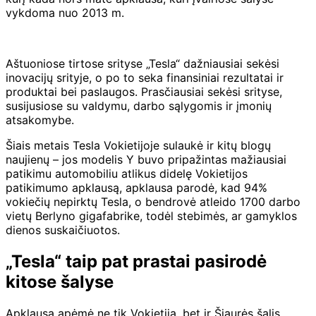
vykdoma nuo 2013 m.
Aštuoniose tirtose srityse „Tesla“ dažniausiai sekėsi
inovacijų srityje, o po to seka finansiniai rezultatai ir
produktai bei paslaugos. Prasčiausiai sekėsi srityse,
susijusiose su valdymu, darbo sąlygomis ir įmonių
atsakomybe.
Šiais metais Tesla Vokietijoje sulaukė ir kitų blogų
naujienų – jos modelis Y buvo pripažintas mažiausiai
patikimu automobiliu atlikus didelę Vokietijos
patikimumo apklausą, apklausa parodė, kad 94%
vokiečių nepirktų Tesla, o bendrovė atleido 1700 darbo
vietų Berlyno gigafabrike, todėl stebimės, ar gamyklos
dienos suskaičiuotos.
„Tesla“ taip pat prastai pasirodė
kitose šalyse
Apklausa apėmė ne tik Vokietiją, bet ir Šiaurės šalis.