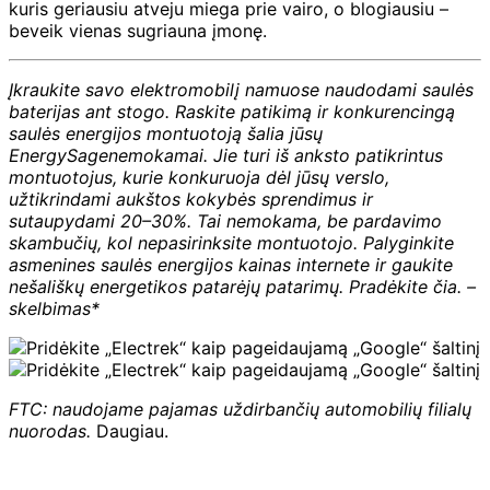
kuris geriausiu atveju miega prie vairo, o blogiausiu –
beveik vienas sugriauna įmonę.
Įkraukite savo elektromobilį namuose naudodami saulės
baterijas ant stogo. Raskite patikimą ir konkurencingą
saulės energijos montuotoją šalia jūsų
EnergySage
nemokamai. Jie turi iš anksto patikrintus
montuotojus, kurie konkuruoja dėl jūsų verslo,
užtikrindami aukštos kokybės sprendimus ir
sutaupydami 20–30%. Tai nemokama, be pardavimo
skambučių, kol nepasirinksite montuotojo. Palyginkite
asmenines saulės energijos kainas internete ir gaukite
nešališkų energetikos patarėjų patarimų. Pradėkite
čia
. –
skelbimas*
FTC: naudojame pajamas uždirbančių automobilių filialų
nuorodas.
Daugiau.