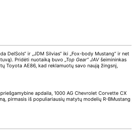
a DelSols“ ir „JDM Silvias“ iki „Fox-body Mustang“ ir net
intuvą). Pridėti nuotaiką buvo
„Top Gear“ JAV
šeimininkas
otų Toyota AE86, kad reklamuotų savo naują žingsnį,
as priešgamybine apdaila, 1000 AG Chevrolet Corvette CX
joną, pirmasis iš populiariausių matytų modelių R-BMustang