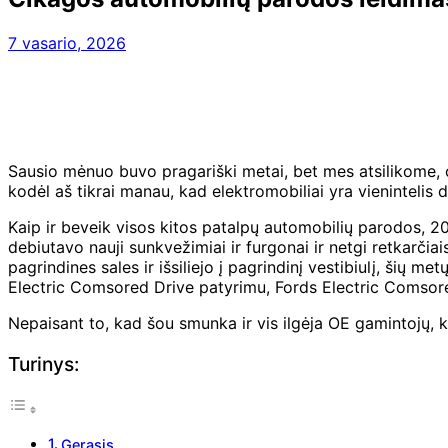
7 vasario, 2026
Sausio mėnuo buvo pragariški metai, bet mes atsilikome, o 
kodėl aš tikrai manau, kad elektromobiliai yra vienintelis 
Kaip ir beveik visos kitos patalpų automobilių parodos, 
debiutavo nauji sunkvežimiai ir furgonai ir netgi retkarč
pagrindines sales ir išsiliejo į pagrindinį vestibiulį, šių
Electric Comsored Drive patyrimu, Fords Electric Comsore
Nepaisant to, kad šou smunka ir vis ilgėja OE gamintojų, ku
Turinys:
Gerasis