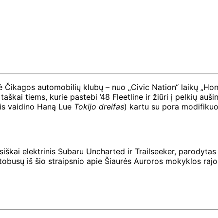
kagos automobilių klubų – nuo ​​„Civic Nation“ laikų „Hond
škai tiems, kurie pastebi ’48 Fleetline ir žiūri į pelkių auš
is vaidino Haną Lue
Tokijo dreifas
) kartu su pora modifiku
siškai elektrinis Subaru Uncharted ir Trailseeker, parodyt
autobusų iš šio straipsnio apie Šiaurės Auroros mokyklos ra