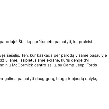
arodoje! Štai ką norėtumėte pamatyti, ką praleisti ir
vęs šešėlis. Ten, kur kažkada per parodą visame pasaulyje
džiuliame, išsiplėtusiame ekrane, kuris dengė dvi
agrindinių McCormick centro salių, su Camp Jeep, Fords
uvo galima pamatyti daug gerų, blogų ir bjaurių dalykų.