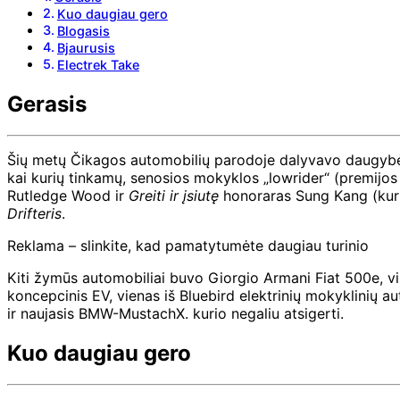
Kuo daugiau gero
Blogasis
Bjaurusis
Electrek Take
Gerasis
Šių metų Čikagos automobilių parodoje dalyvavo daugybė Či
kai kurių tinkamų, senosios mokyklos „lowrider“ (premijos ta
Rutledge Wood ir
Greiti ir įsiutę
honoraras Sung Kang (kur
Drifteris
.
Reklama – slinkite, kad pamatytumėte daugiau turinio
Kiti žymūs automobiliai buvo Giorgio Armani Fiat 500e, vi
koncepcinis EV, vienas iš Bluebird elektrinių mokyklinių 
ir naujasis BMW-MustachX. kurio negaliu atsigerti.
Kuo daugiau gero