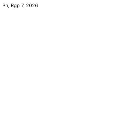
Skip
Pn, Rgp 7, 2026
to
content