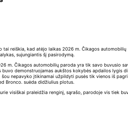
tai reiškia, kad atėjo laikas 2026 m. Čikagos automobilių p
dalykas, sujungiantis šį pasirodymą.
2026 m. Čikagos automobilių paroda yra tik savo buvusio sa
iais buvo demonstruojamas aukštos kokybės apdailos lygis di
 metų šou nepavyko įtikinamai užpildyti pusės tik vienos iš p
d Bronco. suėda didžiulius plotus.
rie visiškai praleidžia renginį, sąrašo, parodoje vis tiek b