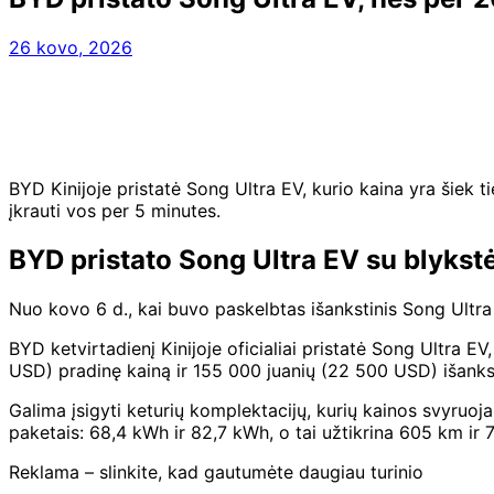
26 kovo, 2026
BYD Kinijoje pristatė Song Ultra EV, kurio kaina yra šiek t
įkrauti vos per 5 minutes.
BYD pristato Song Ultra EV su blykst
Nuo kovo 6 d., kai buvo paskelbtas išankstinis Song Ultr
BYD ketvirtadienį Kinijoje oficialiai pristatė Song Ultr
USD) pradinę kainą ir 155 000 juanių (22 500 USD) išanks
Galima įsigyti keturių komplektacijų, kurių kainos svyruoj
paketais: 68,4 kWh ir 82,7 kWh, o tai užtikrina 605 km ir
Reklama – slinkite, kad gautumėte daugiau turinio