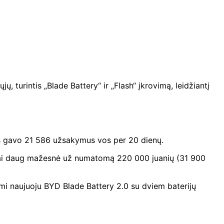
, turintis „Blade Battery“ ir „Flash“ įkrovimą, leidžiantį
gis gavo 21 586 užsakymus vos per 20 dienų.
). Tai daug mažesnė už numatomą 220 000 juanių (31 900
nami naujuoju BYD Blade Battery 2.0 su dviem baterijų