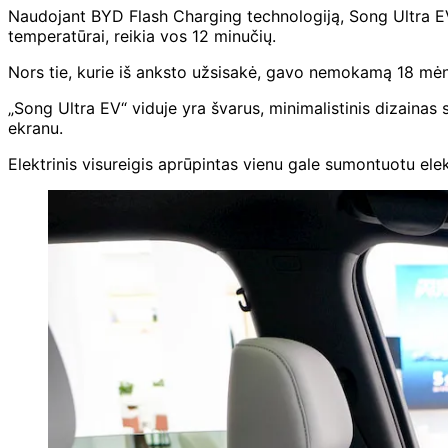
Naudojant BYD Flash Charging technologiją, Song Ultra EV g
temperatūrai, reikia vos 12 minučių.
Nors tie, kurie iš anksto užsisakė, gavo nemokamą 18 m
„Song Ultra EV“ viduje yra švarus, minimalistinis dizainas 
ekranu.
Elektrinis visureigis aprūpintas vienu gale sumontuotu ele