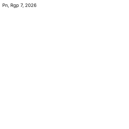
Skip
Pn, Rgp 7, 2026
to
content