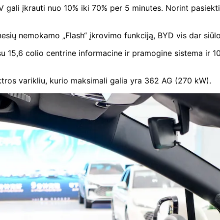
ali įkrauti nuo 10% iki 70% per 5 minutes. Norint pasiekti 
ėnesių nemokamo „Flash“ įkrovimo funkciją, BYD vis dar s
su 15,6 colio centrine informacine ir pramogine sistema ir 1
ktros varikliu, kurio maksimali galia yra 362 AG (270 kW).