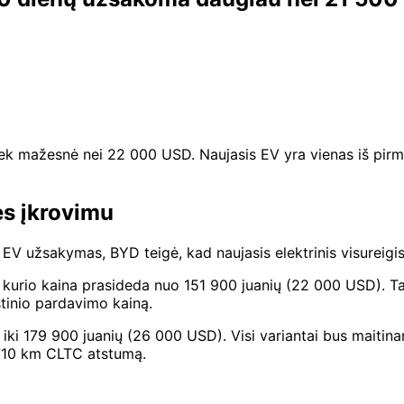
iek mažesnė nei 22 000 USD. Naujasis EV yra vienas iš pirmųjų
ės įkrovimu
a EV užsakymas, BYD teigė, kad naujasis elektrinis visurei
a EV, kurio kaina prasideda nuo 151 900 juanių (22 000 USD
tinio pardavimo kainą.
a iki 179 900 juanių (26 000 USD). Visi variantai bus maiti
 710 km CLTC atstumą.