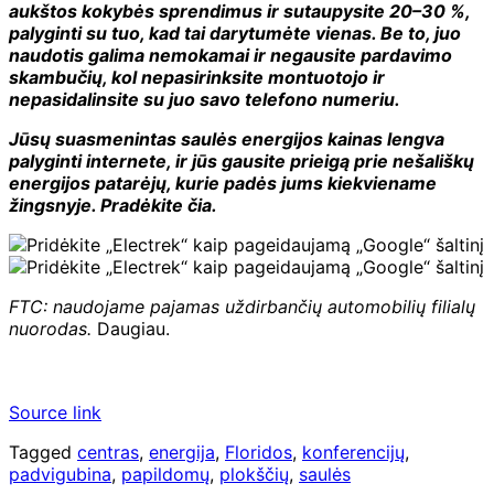
aukštos kokybės sprendimus ir sutaupysite 20–30 %,
palyginti su tuo, kad tai darytumėte vienas. Be to, juo
naudotis galima nemokamai ir negausite pardavimo
skambučių, kol nepasirinksite montuotojo ir
nepasidalinsite su juo savo telefono numeriu.
Jūsų suasmenintas saulės energijos kainas lengva
palyginti internete, ir jūs gausite prieigą prie nešališkų
energijos patarėjų, kurie padės jums kiekviename
žingsnyje.
Pradėkite čia
.
FTC: naudojame pajamas uždirbančių automobilių filialų
nuorodas.
Daugiau.
Source link
Tagged
centras
,
energija
,
Floridos
,
konferencijų
,
padvigubina
,
papildomų
,
plokščių
,
saulės