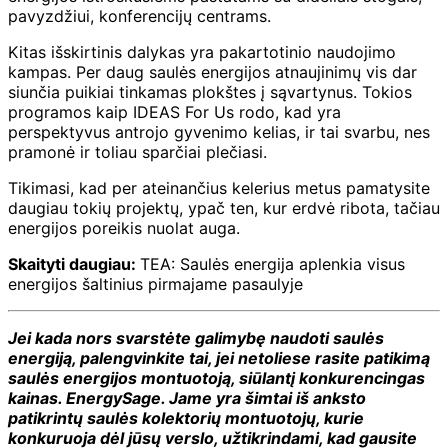
pavyzdžiui, konferencijų centrams.
Kitas išskirtinis dalykas yra pakartotinio naudojimo
kampas. Per daug saulės energijos atnaujinimų vis dar
siunčia puikiai tinkamas plokštes į sąvartynus. Tokios
programos kaip IDEAS For Us rodo, kad yra
perspektyvus antrojo gyvenimo kelias, ir tai svarbu, nes
pramonė ir toliau sparčiai plečiasi.
Tikimasi, kad per ateinančius kelerius metus pamatysite
daugiau tokių projektų, ypač ten, kur erdvė ribota, tačiau
energijos poreikis nuolat auga.
Skaityti daugiau:
TEA: Saulės energija aplenkia visus
energijos šaltinius pirmajame pasaulyje
Jei kada nors svarstėte galimybę naudoti saulės
energiją, palengvinkite tai, jei netoliese rasite patikimą
saulės energijos montuotoją, siūlantį konkurencingas
kainas.
EnergySage
. Jame yra šimtai iš anksto
patikrintų saulės kolektorių montuotojų, kurie
konkuruoja dėl jūsų verslo, užtikrindami, kad gausite