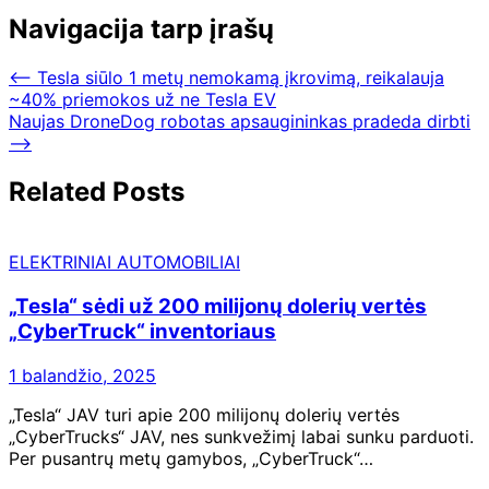
Navigacija tarp įrašų
⟵
Tesla siūlo 1 metų nemokamą įkrovimą, reikalauja
~40% priemokos už ne Tesla EV
Naujas DroneDog robotas apsaugininkas pradeda dirbti
⟶
Related Posts
ELEKTRINIAI AUTOMOBILIAI
„Tesla“ sėdi už 200 milijonų dolerių vertės
„CyberTruck“ inventoriaus
1 balandžio, 2025
„Tesla“ JAV turi apie 200 milijonų dolerių vertės
„CyberTrucks“ JAV, nes sunkvežimį labai sunku parduoti.
Per pusantrų metų gamybos, „CyberTruck“…