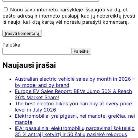
Noriu savo interneto naršyklėje išsaugoti vardą, el.
pašto adresą ir interneto puslapį, kad jų nebereiktų įvesti
iš naujo, kai kitą kartą vėl norėsiu parašyti komentarą.
Paieška
Paieška
Naujausi įrašai
Australian electric vehicle sales by month in 2026 –
by model and by brand
Europe EV Sales Report: BEVs Jump 50% & Reach
26% Market Share!
The best electric bikes you can buy at every price
level in July 2026
Elektromobiliai yra pigesni, nei manote, greičiau nei
manote
IEA: pasauliniai elektromobilių pardavimai šoktelėjo
35 % antrąjį ketvirtį ir 50 šalių pasiekė rekordus