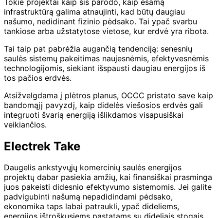
Tokie projektai kaip šis parodo, kaip esamą
infrastruktūrą galima atnaujinti, kad būtų daugiau
našumo, nedidinant fizinio pėdsako. Tai ypač svarbu
tankiose arba užstatytose vietose, kur erdvė yra ribota.
Tai taip pat pabrėžia augančią tendenciją: senesnių
saulės sistemų pakeitimas naujesnėmis, efektyvesnėmis
technologijomis, siekiant išspausti daugiau energijos iš
tos pačios erdvės.
Atsižvelgdama į plėtros planus, OCCC pristato save kaip
bandomąjį pavyzdį, kaip didelės viešosios erdvės gali
integruoti švarią energiją išlikdamos visapusiškai
veikiančios.
Electrek Take
Daugelis ankstyvųjų komercinių saulės energijos
projektų dabar pasiekia amžių, kai finansiškai prasminga
juos pakeisti didesnio efektyvumo sistemomis. Jei galite
padvigubinti našumą nepadidindami pėdsako,
ekonomika taps labai patraukli, ypač dideliems,
energijos ištroškusiems pastatams su dideliais stogais,