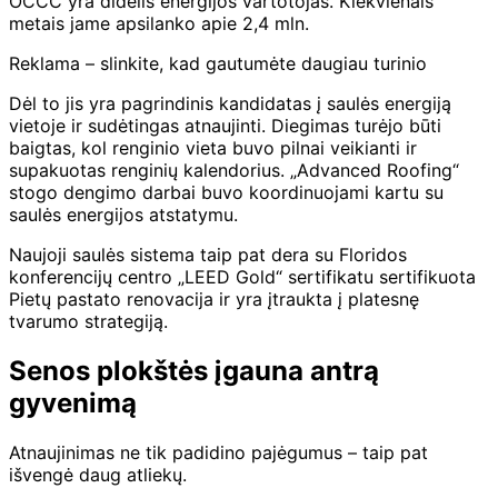
OCCC yra didelis energijos vartotojas. Kiekvienais
metais jame apsilanko apie 2,4 mln.
Reklama – slinkite, kad gautumėte daugiau turinio
Dėl to jis yra pagrindinis kandidatas į saulės energiją
vietoje ir sudėtingas atnaujinti. Diegimas turėjo būti
baigtas, kol renginio vieta buvo pilnai veikianti ir
supakuotas renginių kalendorius. „Advanced Roofing“
stogo dengimo darbai buvo koordinuojami kartu su
saulės energijos atstatymu.
Naujoji saulės sistema taip pat dera su Floridos
konferencijų centro „LEED Gold“ sertifikatu sertifikuota
Pietų pastato renovacija ir yra įtraukta į platesnę
tvarumo strategiją.
Senos plokštės įgauna antrą
gyvenimą
Atnaujinimas ne tik padidino pajėgumus – taip pat
išvengė daug atliekų.