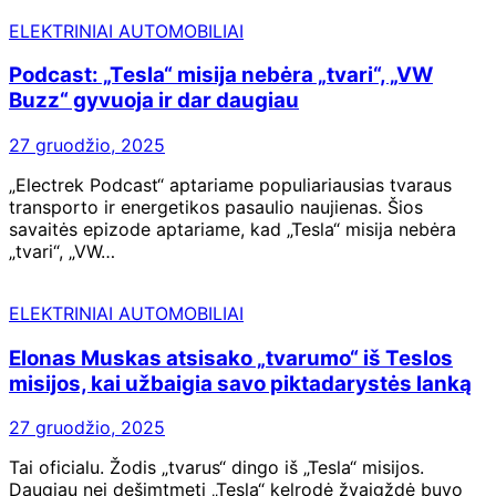
ELEKTRINIAI AUTOMOBILIAI
Podcast: „Tesla“ misija nebėra „tvari“, „VW
Buzz“ gyvuoja ir dar daugiau
27 gruodžio, 2025
„Electrek Podcast“ aptariame populiariausias tvaraus
transporto ir energetikos pasaulio naujienas. Šios
savaitės epizode aptariame, kad „Tesla“ misija nebėra
„tvari“, „VW…
ELEKTRINIAI AUTOMOBILIAI
Elonas Muskas atsisako „tvarumo“ iš Teslos
misijos, kai užbaigia savo piktadarystės lanką
27 gruodžio, 2025
Tai oficialu. Žodis „tvarus“ dingo iš „Tesla“ misijos.
Daugiau nei dešimtmetį „Tesla“ kelrodė žvaigždė buvo