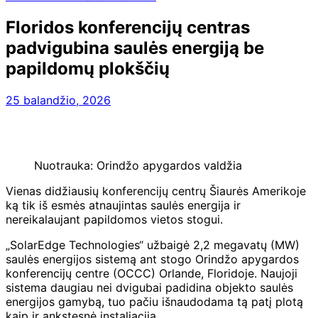
Floridos konferencijų centras
padvigubina saulės energiją be
papildomų plokščių
25 balandžio, 2026
Nuotrauka: Orindžo apygardos valdžia
Vienas didžiausių konferencijų centrų Šiaurės Amerikoje
ką tik iš esmės atnaujintas saulės energija ir
nereikalaujant papildomos vietos stogui.
„SolarEdge Technologies“ užbaigė 2,2 megavatų (MW)
saulės energijos sistemą ant stogo Orindžo apygardos
konferencijų centre (OCCC) Orlande, Floridoje. Naujoji
sistema daugiau nei dvigubai padidina objekto saulės
energijos gamybą, tuo pačiu išnaudodama tą patį plotą
kaip ir ankstesnė instaliacija.