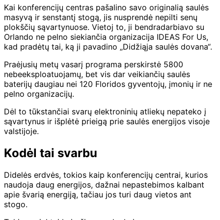
Kai konferencijų centras pašalino savo originalią saulės
masyvą ir senstantį stogą, jis nusprendė nepilti senų
plokščių sąvartynuose. Vietoj to, ji bendradarbiavo su
Orlando ne pelno siekiančia organizacija IDEAS For Us,
kad pradėtų tai, ką ji pavadino „Didžiąja saulės dovana“.
Praėjusių metų vasarį programa perskirstė 5800
nebeeksploatuojamų, bet vis dar veikiančių saulės
baterijų daugiau nei 120 Floridos gyventojų, įmonių ir ne
pelno organizacijų.
Dėl to tūkstančiai svarų elektroninių atliekų nepateko į
sąvartynus ir išplėtė prieigą prie saulės energijos visoje
valstijoje.
Kodėl tai svarbu
Didelės erdvės, tokios kaip konferencijų centrai, kurios
naudoja daug energijos, dažnai nepastebimos kalbant
apie švarią energiją, tačiau jos turi daug vietos ant
stogo.