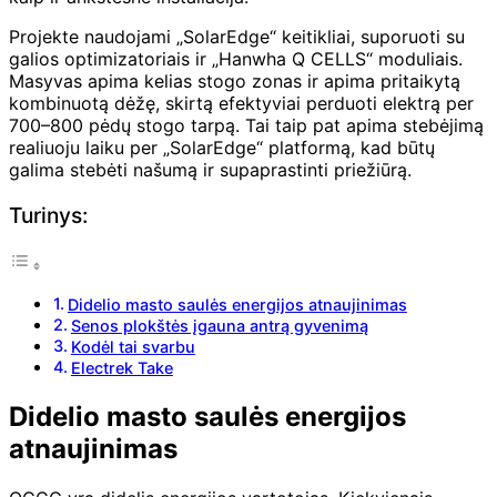
Projekte naudojami „SolarEdge“ keitikliai, suporuoti su
galios optimizatoriais ir „Hanwha Q CELLS“ moduliais.
Masyvas apima kelias stogo zonas ir apima pritaikytą
kombinuotą dėžę, skirtą efektyviai perduoti elektrą per
700–800 pėdų stogo tarpą. Tai taip pat apima stebėjimą
realiuoju laiku per „SolarEdge“ platformą, kad būtų
galima stebėti našumą ir supaprastinti priežiūrą.
Turinys:
Didelio masto saulės energijos atnaujinimas
Senos plokštės įgauna antrą gyvenimą
Kodėl tai svarbu
Electrek Take
Didelio masto saulės energijos
atnaujinimas